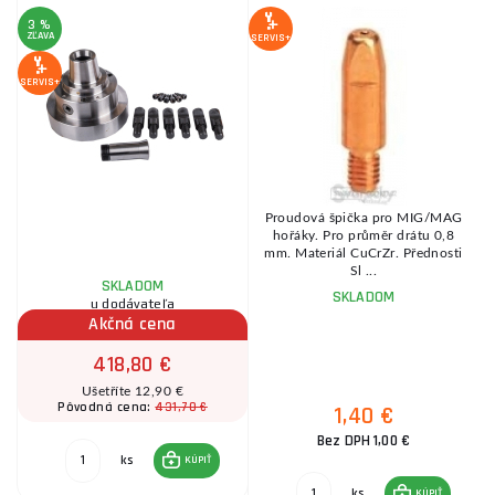
3 %
6
ZĽAVA
Z
SERVIS+
SERVIS+
SE
Proudová špička pro MIG/MAG
hořáky. Pro průměr drátu 0,8
m
mm. Materiál CuCrZr. Přednosti
Sl ...
SKLADOM
SKLADOM
u dodávateľa
Akčná cena
418,80 €
Ušetříte 12,90 €
431,70 €
Pôvodná cena:
1,40 €
Bez DPH 1,00 €
ks
KÚPIŤ
ks
KÚPIŤ