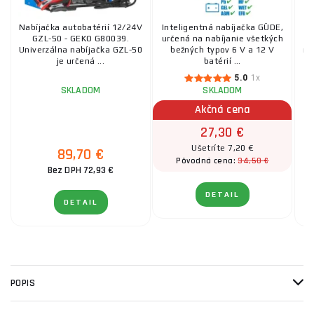
Nabíjačka autobatérií 12/24V
Inteligentná nabíjačka GÜDE,
GZL-50 - GEKO G80039.
určená na nabíjanie všetkých
Univerzálna nabíjačka GZL-50
bežných typov 6 V a 12 V
ma
je určená ...
batérií ...
št
5.0
1x
SKLADOM
SKLADOM
Akčná cena
27,30 €
Ušetríte 7,20 €
89,70 €
34,50 €
Pôvodná cena:
Bez DPH 72,93 €
DETAIL
DETAIL
POPIS