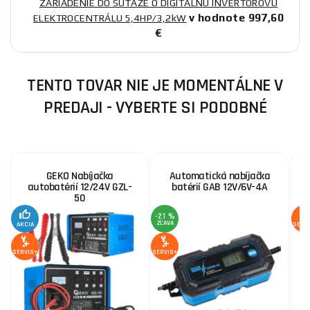
ZARIADENIE DO SÚŤAŽE O DIGITÁLNU INVERTOROVÚ
v hodnote 997,60
ELEKTROCENTRÁLU 5,4HP/3,2kW
€
TENTO TOVAR NIE JE MOMENTÁLNE V
PREDAJI - VYBERTE SI PODOBNÉ
GEKO Nabíjačka
Automatická nabíjačka
autobatérií 12/24V GZL-
batérií GAB 12V/6V-4A
50
-21 %
ZĽAVA
AKCIA
SERV
SERVIS+
SERVIS+