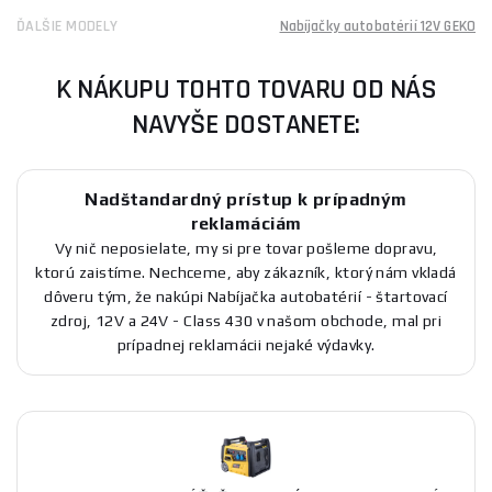
ĎALŠIE MODELY
Nabíjačky autobatérií 12V GEKO
K NÁKUPU TOHTO TOVARU OD NÁS
NAVYŠE DOSTANETE:
Nadštandardný prístup k prípadným
reklamáciám
Vy nič neposielate, my si pre tovar pošleme dopravu,
ktorú zaistíme. Nechceme, aby zákazník, ktorý nám vkladá
dôveru tým, že nakúpi Nabíjačka autobatérií - štartovací
zdroj, 12V a 24V - Class 430 v našom obchode, mal pri
prípadnej reklamácii nejaké výdavky.