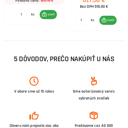
627,50 €
160,10 €
Pôvodná cena:
Bez DPH 519,00 €
ks
KÚPIŤ
ks
KÚPIŤ
5 DÔVODOV, PREČO NAKÚPIŤ U NÁS
V obore sme už 15 rokov
Sme autorizovaný servis
vybraných značiek
Dôveru nám prejavilo viac ako
Predávame cez 40 000