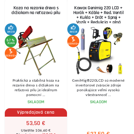
Koza na rezanie dreva s
Kowax Genimig 220 LCD +
držiakom na reťazovú pílu
Horák + Káble + Red. Ventil
+ Kukla + Drôt + Sprej +
Vozík + Redukcia + plná
Fľaša Co2
AKCIA
AKCIA
SE
67 %
ZĽAVA
SERVIS+
SERVIS+
Praktická a stabilná koza na
GeniMig®220LCD sú moderné
8
rezanie dreva s držiakom na
invertorové zváracie zdroje
reťazovú pílu je ideálnym
ponúkajúce veľmi vysokú
pomocní ...
všestrannosť ...
SKLADOM
SKLADOM
Výpredajová cena
53,50 €
Ušetříte 106,60 €