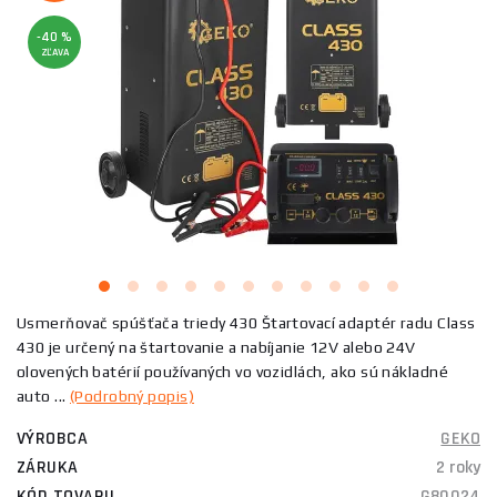
-40 %
ZĽAVA
Usmerňovač spúšťača triedy 430 Štartovací adaptér radu Class
430 je určený na štartovanie a nabíjanie 12V alebo 24V
olovených batérií používaných vo vozidlách, ako sú nákladné
auto ...
(Podrobný popis)
VÝROBCA
GEKO
ZÁRUKA
2 roky
KÓD TOVARU
G80024