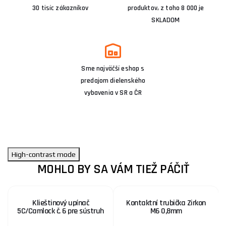
30 tisíc zákazníkov
produktov, z toho 8 000 je
SKLADOM
Sme najväčší eshop s
predajom dielenského
vybavenia v SR a ČR
High-contrast mode
MOHLO BY SA VÁM TIEŽ PÁČIŤ
Klieštinový upínač
Kontaktní trubička Zirkon
5C/Camlock č. 6 pre sústruh
M6 0,8mm