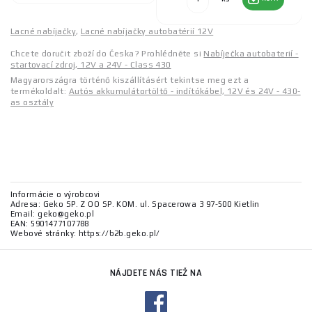
Lacné nabíjačky
,
Lacné nabíjačky autobatérií 12V
Chcete doručit zboží do Česka? Prohlédněte si
Nabíječka autobaterií -
startovací zdroj, 12V a 24V - Class 430
Magyarországra történő kiszállításért tekintse meg ezt a
termékoldalt:
Autós akkumulátortöltő - indítókábel, 12V és 24V - 430-
as osztály
Informácie o výrobcovi
Adresa: Geko SP. Z OO SP. KOM. ul. Spacerowa 3 97-500 Kietlin
Email: geko@geko.pl
EAN: 5901477107788
Webové stránky: https://b2b.geko.pl/
NÁJDETE NÁS TIEŽ NA