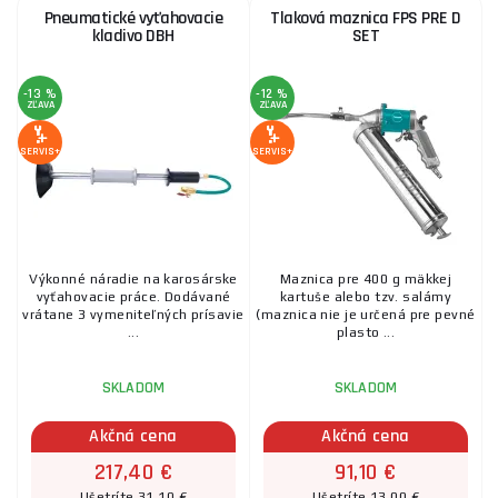
Pneumatické vyťahovacie
Tlaková maznica FPS PRE D
kladivo DBH
SET
-13 %
-12 %
ZĽAVA
ZĽAVA
SERVIS+
SERVIS+
Výkonné náradie na karosárske
Maznica pre 400 g mäkkej
vyťahovacie práce. Dodávané
kartuše alebo tzv. salámy
vrátane 3 vymeniteľných prísavie
(maznica nie je určená pre pevné
...
plasto ...
SKLADOM
SKLADOM
Akčná cena
Akčná cena
217,40 €
91,10 €
Ušetríte 31,10 €
Ušetríte 13,00 €