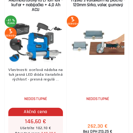
Akumulátorový lis Li-ion 18V -
Tryska s valčekom na plochu -
kufor + nabíjačka + 4,0 Ah
120mm šírka, valec gumový
ACU
-41 %
ZĽAVA
SERVIS+
SERVIS+
Vlastnosti: oceľová nádoba na
tuk jasná LED dióda Variabilná
rýchlosť - presná regulá ...
NEDOSTUPNÉ
NEDOSTUPNÉ
Akčná cena
146,60 €
262,30 €
Ušetríte 102,10 €
Bez DPH 213,25 €