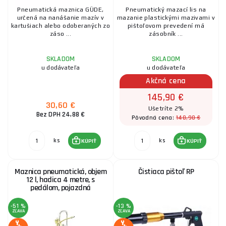
Pneumatická maznica GÜDE,
Pneumatický mazací lis na
určená na nanášanie mazív v
mazanie plastickými mazivami v
kartušiach alebo odoberaných zo
pištoľovom prevedení má
záso ...
zásobník ...
SKLADOM
SKLADOM
u dodávateľa
u dodávateľa
Akčná cena
145,90 €
30,60 €
Ušetríte 2%
Bez DPH 24,88 €
148,90 €
Pôvodná cena:
ks
ks
KÚPIŤ
KÚPIŤ
Maznica pneumatická, objem
Čistiaca pištoľ RP
12 l, hadica 4 metre, s
pedálom, pojazdná
-51 %
-13 %
ZĽAVA
ZĽAVA