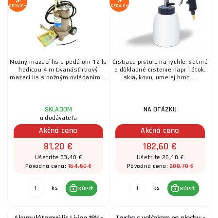
SERVIS+
SERVIS+
Nožný mazací lis s pedálom 12 ls
Čistiace pištole na rýchle, šetrné
hadicou 4 m Dvanásťlitrový
a dôkladné čistenie napr. látok,
mazací lis s nožným ovládaním ...
skla, kovu, umelej hmo ...
SKLADOM
NA OTÁZKU
u dodávateľa
Akčná cena
Akčná cena
81,20 €
182,60 €
Ušetríte 83,40 €
Ušetríte 26,10 €
164,60 €
208,70 €
Pôvodná cena:
Pôvodná cena:
ks
ks
KÚPIŤ
KÚPIŤ