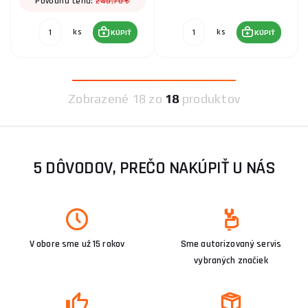
248,70 €
Pôvodná cena:
ks
ks
KÚPIŤ
KÚPIŤ
Zobrazené
18 zo
18
produktov
5 DÔVODOV, PREČO NAKÚPIŤ U NÁS
V obore sme už 15 rokov
Sme autorizovaný servis
vybraných značiek