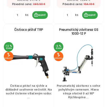
248,50 €
104,10 €
Pôvodná cena:
Pôvodná cena:
ks
ks
KÚPIŤ
KÚPIŤ
Čistiaca pištoľ TRP
Pneumatický závitorez GS
1000-12 P
-13 %
-6 %
ZĽAVA
ZĽAVA
SERVIS+
SERVIS+
Čistiaca pištoľ na rýchle a
Pneumatický závitorez s voľne
dôkladné uvoľnenie nečistôt. Na
pohyblivým ramenom. Hlava
suché čistenie stlačeným vzduc
stroja otočná 0 až 90°
...
Rýchloupína ...