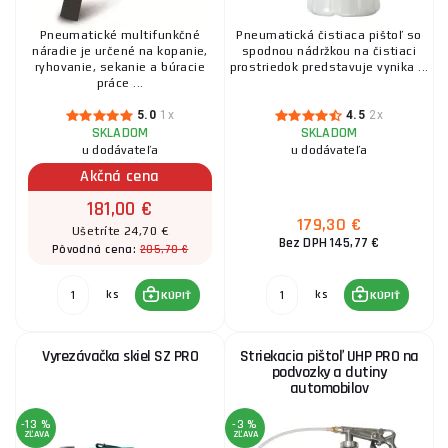
Pneumatické multifunkčné
Pneumatická čistiaca pištoľ so
náradie je určené na kopanie,
spodnou nádržkou na čistiaci
ryhovanie, sekanie a búracie
prostriedok predstavuje vynika ...
práce ...
5.0
1x
4.5
2x
SKLADOM
SKLADOM
u dodávateľa
u dodávateľa
Akčná cena
181,00 €
179,30 €
Ušetríte 24,70 €
Bez DPH 145,77 €
205,70 €
Pôvodná cena:
ks
ks
KÚPIŤ
KÚPIŤ
Vyrezávačka skiel SZ PRO
Striekacia pištoľ UHP PRO na
podvozky a dutiny
automobilov
-13 %
-3 %
ZĽAVA
ZĽAVA