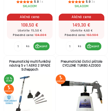
5.0
1x
5.0
3x
SKLADOM
SKLADOM
Akčná cena
Akčná cena
108,50 €
149,30 €
Ušetríte 15,50 €
Ušetríte 4,60 €
124,00 €
153,90 €
Pôvodná cena:
Pôvodná cena:
ks
ks
KÚPIŤ
KÚPIŤ
Pneumatický multifunkčný
Pneumatická čisticí pištole
nástroj 5 v 1 AERO 2 SPADE
CYCLONE TURBO AZ2000
Scheppach
-12 %
ZĽAVA
SERVIS+
SERVIS+
AUTORIZOVANÝ
SERVIS