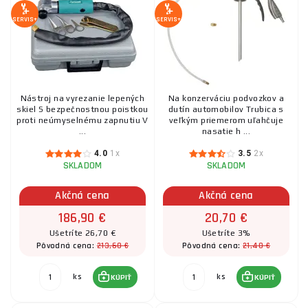
SERVIS+
SERVIS+
Nástroj na vyrezanie lepených
Na konzerváciu podvozkov a
skiel S bezpečnostnou poistkou
dutín automobilov Trubica s
proti neúmyselnému zapnutiu V
veľkým priemerom uľahčuje
...
nasatie h ...
4.0
1x
3.5
2x
SKLADOM
SKLADOM
Akčná cena
Akčná cena
186,90 €
20,70 €
Ušetríte 26,70 €
Ušetríte 3%
213,60 €
21,40 €
Pôvodná cena:
Pôvodná cena:
ks
ks
KÚPIŤ
KÚPIŤ