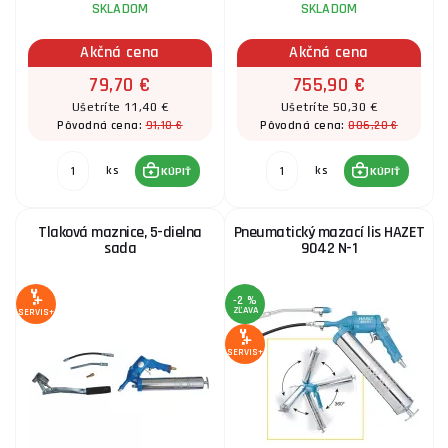
SKLADOM
SKLADOM
Akčná cena
Akčná cena
79,70 €
755,90 €
Ušetríte 11,40 €
Ušetríte 50,30 €
91,10 €
806,20 €
Pôvodná cena:
Pôvodná cena:
ks
ks
KÚPIŤ
KÚPIŤ
Tlaková maznice, 5-dielna
Pneumatický mazací lis HAZET
sada
9042 N-1
-2 %
ZĽAVA
SERVIS+
SERVIS+