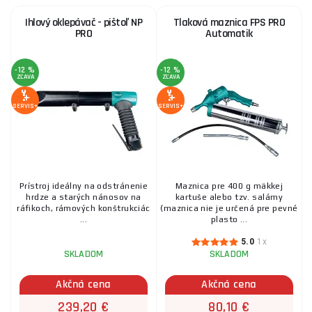
Ihlový oklepávač - pištoľ NP
Tlaková maznica FPS PRO
PRO
Automatik
-12 %
-12 %
ZĽAVA
ZĽAVA
SERVIS+
SERVIS+
Prístroj ideálny na odstránenie
Maznica pre 400 g mäkkej
hrdze a starých nánosov na
kartuše alebo tzv. salámy
ráfikoch, rámových konštrukciác
(maznica nie je určená pre pevné
...
plasto ...
5.0
1x
SKLADOM
SKLADOM
Akčná cena
Akčná cena
239,20 €
80,10 €