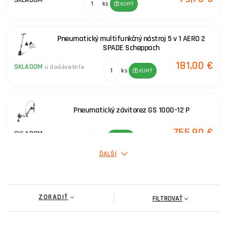
SKLADOM
ks
KÚPIŤ
Pneumatický multifunkčný nástroj 5 v 1 AERO 2
SPADE Scheppach
181,00 €
SKLADOM
u dodávateľa
ks
KÚPIŤ
Pneumatický závitorez GS 1000-12 P
755,90 €
SKLADOM
ks
KÚPIŤ
ĎALŠÍ
Ihlový oklepávač - pištoľ NP PRO
ZORADIŤ
239,20 €
FILTROVAŤ
SKLADOM
ks
KÚPIŤ