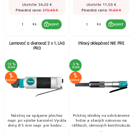
Ušetríte 34,20 €
Ušetríte 11,50 €
273,40 €
91,60 €
Pôvodná cena:
Pôvodná cena:
ks
ks
KÚPIŤ
KÚPIŤ
Lemovač a dierovač 2 v 1, LAG
Ihlový oklepávač NIE PRE
PRO
-13 %
-3 %
ZĽAVA
ZĽAVA
SERVIS+
SERVIS+
Nástroj na spájanie plechov
Prístroj ideálny na odstránenie
napr. pri výrobe karosérií Vyráža
hrdze a starých nánosov na
diery Ø 5 mm napr. pre bodov ...
ráfikoch, rámových konštrukciác
...