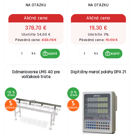
NA OTÁZKU
NA OTÁZKU
Akčná cena
Akčná cena
378,70 €
19,30 €
Ušetríte 54,00 €
Ušetríte 3%
432,70 €
19,90 €
Pôvodná cena:
Pôvodná cena:
ks
ks
KÚPIŤ
KÚPIŤ
Odmeriavanie LMS 40 pre
Digitálny merač polohy DPA 21
valčekové trate
-18 %
-8 %
ZĽAVA
ZĽAVA
SERVIS+
SERVIS+