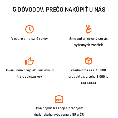
5 DÔVODOV, PREČO NAKÚPIŤ U NÁS
V obore sme už 15 rokov
Sme autorizovaný servis
vybraných značiek
Dôveru nám prejavilo viac ako 30
Predávame cez 40 000
tisíc zákazníkov
produktov, z toho 8 000 je
SKLADOM
Sme najväčší eshop s predajom
dielenského vybavenia v SR a ČR