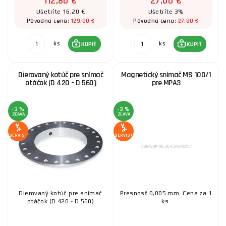
112,80 €
27,00 €
Ušetríte 16,20 €
Ušetríte 3%
129,00 €
27,80 €
Pôvodná cena:
Pôvodná cena:
ks
ks
KÚPIŤ
KÚPIŤ
Dierovaný kotúč pre snímač
Magnetický snímač MS 100/1
otáčok (D 420 - D 560)
pre MPA3
-3 %
-3 %
ZĽAVA
ZĽAVA
SERVIS+
SERVIS+
Dierovaný kotúč pre snímač
Presnosť 0,005 mm. Cena za 1
otáčok (D 420 - D 560)
ks.