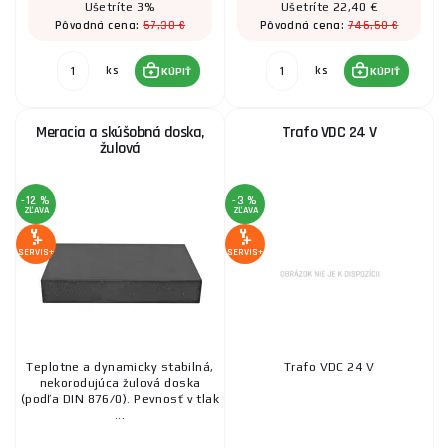
Ušetríte 3%
Ušetríte 22,40 €
57,30 €
746,50 €
Pôvodná cena:
Pôvodná cena:
ks
ks
KÚPIŤ
KÚPIŤ
Meracia a skúšobná doska,
Trafo VDC 24 V
žulová
-12 %
-3 %
ZĽAVA
ZĽAVA
SERVIS+
SERVIS+
Teplotne a dynamicky stabilná,
Trafo VDC 24 V
nekorodujúca žulová doska
(podľa DIN 876/0). Pevnosť v tlak
...