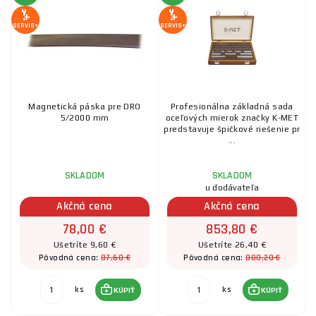
SERVIS+
SERVIS+
Magnetická páska pre DRO
Profesionálna základná sada
5/2000 mm
oceľových mierok značky K-MET
predstavuje špičkové riešenie pr
...
SKLADOM
SKLADOM
u dodávateľa
Akčná cena
Akčná cena
78,00 €
853,80 €
Ušetríte 9,60 €
Ušetríte 26,40 €
87,60 €
880,20 €
Pôvodná cena:
Pôvodná cena:
ks
ks
KÚPIŤ
KÚPIŤ