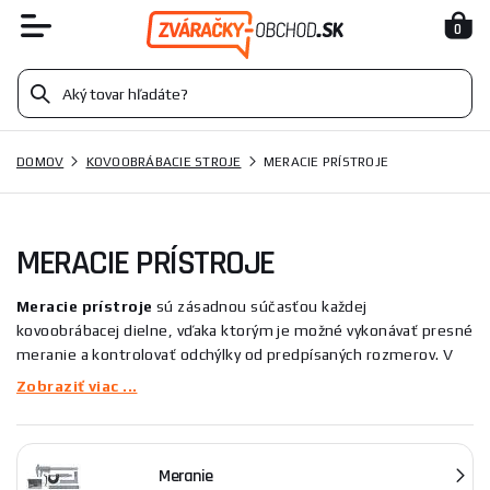
0
DOMOV
KOVOOBRÁBACIE STROJE
MERACIE PRÍSTROJE
MERACIE PRÍSTROJE
Meracie prístroje
sú zásadnou súčasťou každej
kovoobrábacej dielne, vďaka ktorým je možné vykonávať presné
meranie a kontrolovať odchýlky od predpísaných rozmerov. V
tejto kategórii nájdete širokú škálu prístrojov, ktoré sa
Zobraziť viac ...
rozdeľujú na prístroje na meranie a odmeriavanie.
Prístroje na meranie sa používajú na kontrolu rozmerov,
Meranie
napríklad pri vystreďovaní rotačných obrobkov, na overovanie