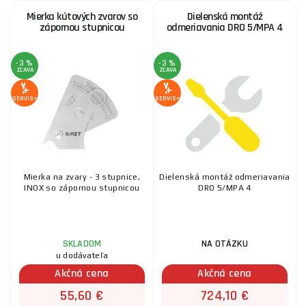
Mierka kútových zvarov so
Dielenská montáž
zápornou stupnicou
odmeriavania DRO 5/MPA 4
-3 %
-3 %
ZĽAVA
ZĽAVA
SERVIS+
SERVIS+
Mierka na zvary - 3 stupnice,
Dielenská montáž odmeriavania
INOX so zápornou stupnicou
DRO 5/MPA 4
SKLADOM
NA OTÁZKU
u dodávateľa
Akčná cena
Akčná cena
55,60 €
724,10 €