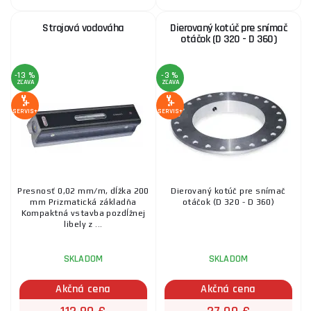
Strojová vodováha
Dierovaný kotúč pre snímač
otáčok (D 320 - D 360)
-13 %
-3 %
ZĽAVA
ZĽAVA
SERVIS+
SERVIS+
Presnosť 0,02 mm/m, dĺžka 200
Dierovaný kotúč pre snímač
mm Prizmatická základňa
otáčok (D 320 - D 360)
Kompaktná vstavba pozdĺžnej
libely z ...
SKLADOM
SKLADOM
Akčná cena
Akčná cena