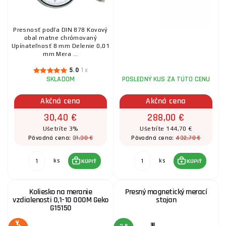
Presnosť podľa DIN 878 Kovový
obal matne chrómovaný
Upínateľnosť 8 mm Delenie 0,01
mm Mera ...
5.0
1x
SKLADOM
POSLEDNÝ KUS ZA TÚTO CENU
Akčná cena
Akčná cena
30,40 €
288,00 €
Ušetríte 3%
Ušetríte 144,70 €
31,30 €
432,70 €
Pôvodná cena:
Pôvodná cena:
ks
ks
KÚPIŤ
KÚPIŤ
Koliesko na meranie
Presný magnetický merací
vzdialenosti 0,1-10 000M Geko
stojan
G15150