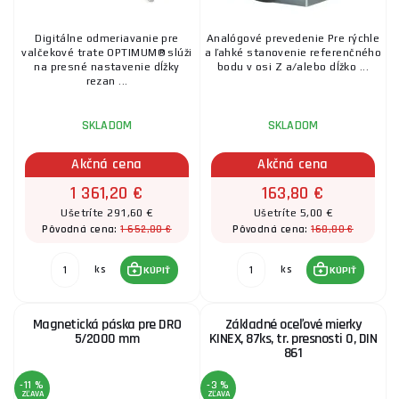
Digitálne odmeriavanie pre
Analógové prevedenie Pre rýchle
valčekové trate OPTIMUM® slúži
a ľahké stanovenie referenčného
na presné nastavenie dĺžky
bodu v osi Z a/alebo dĺžko ...
rezan ...
SKLADOM
SKLADOM
Akčná cena
Akčná cena
1 361,20 €
163,80 €
Ušetríte 291,60 €
Ušetríte 5,00 €
1 652,80 €
168,80 €
Pôvodná cena:
Pôvodná cena:
ks
ks
KÚPIŤ
KÚPIŤ
Magnetická páska pre DRO
Základné oceľové mierky
5/2000 mm
KINEX, 87ks, tr. presnosti 0, DIN
861
-11 %
-3 %
ZĽAVA
ZĽAVA