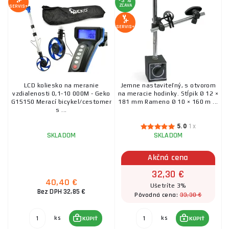
-3 %
ZĽAVA
SERVIS+
SERVIS+
LCD koliesko na meranie
Jemne nastaviteľný, s otvorom
vzdialenosti 0,1-10 000M - Geko
na meracie hodinky. Stĺpik Ø 12 ×
G15150 Merací bicykel/cestomer
181 mm Rameno Ø 10 × 160 m ...
s ...
5.0
1x
SKLADOM
SKLADOM
Akčná cena
32,30 €
40,40 €
Ušetríte 3%
Bez DPH 32,85 €
33,30 €
Pôvodná cena:
ks
ks
KÚPIŤ
KÚPIŤ