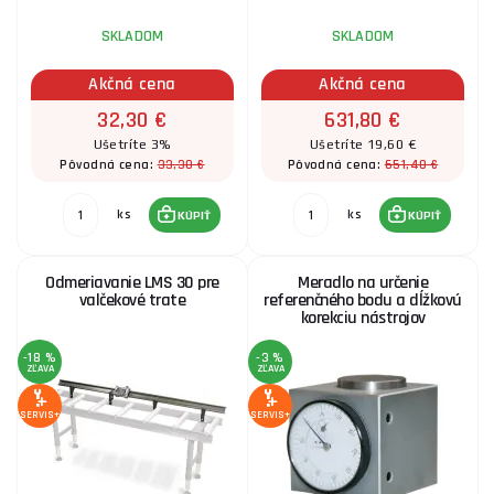
SKLADOM
SKLADOM
Akčná cena
Akčná cena
32,30 €
631,80 €
Ušetríte 3%
Ušetríte 19,60 €
33,30 €
651,40 €
Pôvodná cena:
Pôvodná cena:
ks
ks
KÚPIŤ
KÚPIŤ
Odmeriavanie LMS 30 pre
Meradlo na určenie
valčekové trate
referenčného bodu a dĺžkovú
korekciu nástrojov
-18 %
-3 %
ZĽAVA
ZĽAVA
SERVIS+
SERVIS+