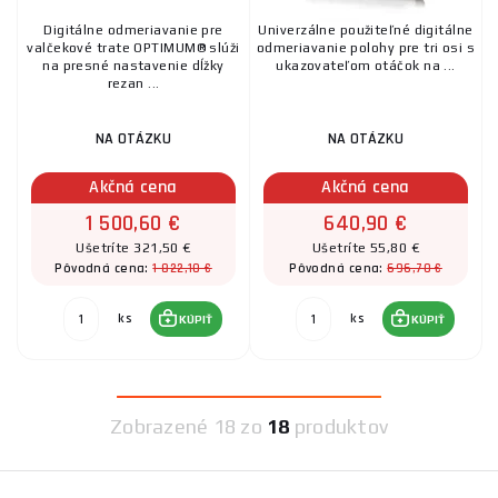
Digitálne odmeriavanie pre
Univerzálne použiteľné digitálne
valčekové trate OPTIMUM® slúži
odmeriavanie polohy pre tri osi s
na presné nastavenie dĺžky
ukazovateľom otáčok na ...
rezan ...
NA OTÁZKU
NA OTÁZKU
Akčná cena
Akčná cena
1 500,60 €
640,90 €
Ušetríte 321,50 €
Ušetríte 55,80 €
1 822,10 €
696,70 €
Pôvodná cena:
Pôvodná cena:
ks
ks
KÚPIŤ
KÚPIŤ
Zobrazené
18 zo
18
produktov