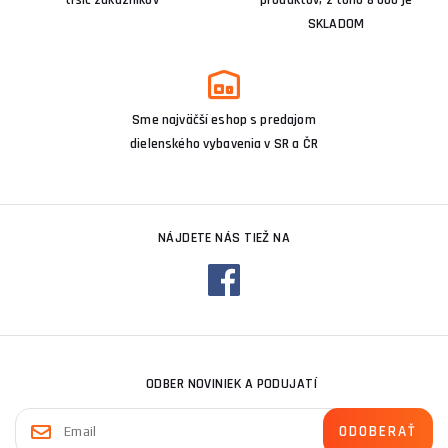
tisíc zákazníkov
produktov, z toho 8 000 je
SKLADOM
Sme najväčší eshop s predajom
dielenského vybavenia v SR a ČR
NÁJDETE NÁS TIEŽ NA
ODBER NOVINIEK A PODUJATÍ