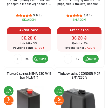
12 bar. Spodný vývod 1/4" na
12 bar. Spodný vývod 1/4" na
pripojenie k tlakovej nádobe ...
pripojenie k tlakovej nádobe ...
5.0
3x
5.0
1x
SKLADOM
SKLADOM
Akčná cena
Akčná cena
36,20 €
36,20 €
Ušetríte 3%
Ušetríte 3%
37,30 €
37,30 €
Pôvodná cena:
Pôvodná cena:
ks
ks
KÚPIŤ
KÚPIŤ
Tlakový spínač NEMA 230 V/12
Tlakový spínač CONDOR MDR
bar (4x1/4")
2/11/230 V
-3 %
-12 %
ZĽAVA
ZĽAVA
SERVIS+
SERVIS+