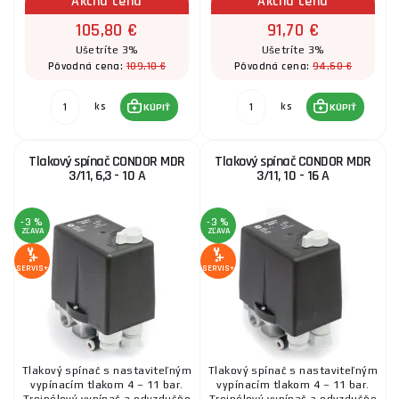
Akčná cena
Akčná cena
105,80 €
91,70 €
Ušetríte 3%
Ušetríte 3%
109,10 €
94,60 €
Pôvodná cena:
Pôvodná cena:
ks
ks
KÚPIŤ
KÚPIŤ
Tlakový spínač CONDOR MDR
Tlakový spínač CONDOR MDR
3/11, 6,3 - 10 A
3/11, 10 - 16 A
-3 %
-3 %
ZĽAVA
ZĽAVA
SERVIS+
SERVIS+
Tlakový spínač s nastaviteľným
Tlakový spínač s nastaviteľným
vypínacím tlakom 4 – 11 bar.
vypínacím tlakom 4 – 11 bar.