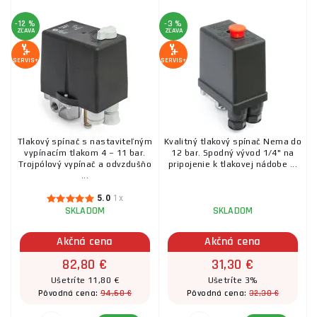
-12 %
-3 %
ZĽAVA
ZĽAVA
SERVIS+
SERVIS+
Tlakový spínač s nastaviteľným
Kvalitný tlakový spínač Nema do
vypínacím tlakom 4 – 11 bar.
12 bar. Spodný vývod 1/4" na
Trojpólový vypínač a odvzdušňo
pripojenie k tlakovej nádobe ...
...
5.0
1x
SKLADOM
SKLADOM
Akčná cena
Akčná cena
82,80 €
31,30 €
Ušetríte 11,80 €
Ušetríte 3%
94,60 €
32,30 €
Pôvodná cena:
Pôvodná cena: