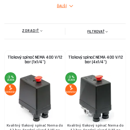
ĎALŠÍ
Tlakový spínač CONDOR MDR 2/11/230 V
ZORADIŤ
37,00 €
FILTROVAŤ
SKLADOM
ks
KÚPIŤ
Tlakový spínač NEMA 400 V/12
Tlakový spínač NEMA 400 V/12
Tlakový spínač CONDOR MDR 3/11, 6,3 - 10 A
bar (1x1/4")
bar (4x1/4")
91,70 €
SKLADOM
ks
KÚPIŤ
-3 %
-3 %
ZĽAVA
ZĽAVA
SERVIS+
SERVIS+
Kvalitný tlakový spínač Nema do
Kvalitný tlakový spínač Nema do