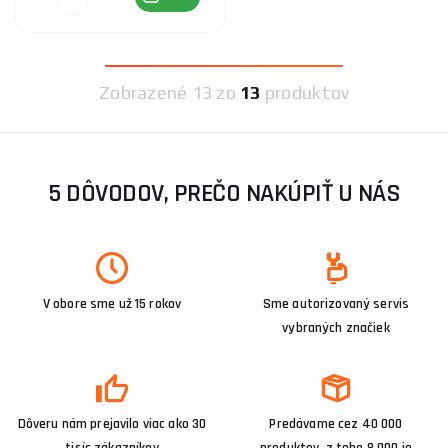
Zobrazené
13 zo
13
produktov
5 DÔVODOV, PREČO NAKÚPIŤ U NÁS
V obore sme už 15 rokov
Sme autorizovaný servis
vybraných značiek
Dôveru nám prejavilo viac ako 30
Predávame cez 40 000