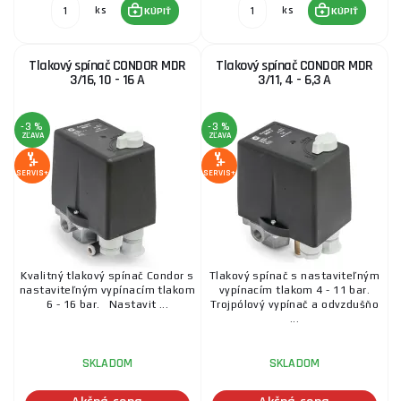
ks
ks
KÚPIŤ
KÚPIŤ
Tlakový spínač CONDOR MDR
Tlakový spínač CONDOR MDR
3/16, 10 - 16 A
3/11, 4 - 6,3 A
-3 %
-3 %
ZĽAVA
ZĽAVA
SERVIS+
SERVIS+
Kvalitný tlakový spínač Condor s
Tlakový spínač s nastaviteľným
nastaviteľným vypínacím tlakom
vypínacím tlakom 4 - 11 bar.
6 - 16 bar. Nastavit ...
Trojpólový vypínač a odvzdušňo
...
SKLADOM
SKLADOM