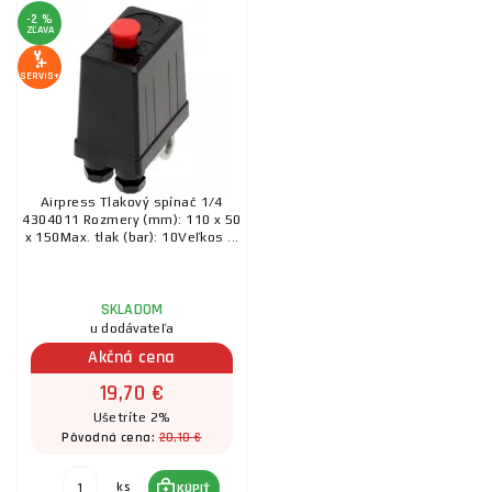
-2 %
ZĽAVA
SERVIS+
Airpress Tlakový spínač 1/4
4304011 Rozmery (mm): 110 x 50
x 150Max. tlak (bar): 10Veľkos ...
SKLADOM
u dodávateľa
Akčná cena
19,70 €
Ušetríte 2%
20,10 €
Pôvodná cena:
ks
KÚPIŤ