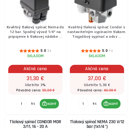
Kvalitný tlakový spínač Nema do
Kvalitný tlakový spínač Condor s
12 bar. Spodný vývod 1/4" na
nastaviteľným vypínacím tlakom.
pripojenie k tlakovej nádobe ...
Trojpólový vypínač a odvz ...
5.0
3x
5.0
1x
SKLADOM
SKLADOM
Akčná cena
Akčná cena
31,30 €
37,00 €
Ušetríte 3%
Ušetríte 5,30 €
32,30 €
42,30 €
Pôvodná cena:
Pôvodná cena:
ks
ks
KÚPIŤ
KÚPIŤ
Tlakový spínač CONDOR MDR
Tlakový spínač NEMA 230 V/12
3/11, 16 - 20 A
bar (1x1/4")