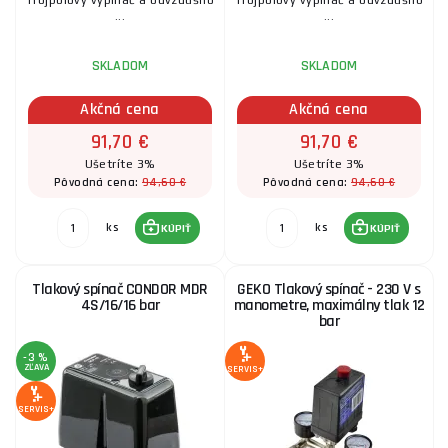
Trojpólový vypínač a odvzdušňo
Trojpólový vypínač a odvzdušňo
...
...
SKLADOM
SKLADOM
Akčná cena
Akčná cena
91,70 €
91,70 €
Ušetríte 3%
Ušetríte 3%
94,60 €
94,60 €
Pôvodná cena:
Pôvodná cena:
ks
ks
KÚPIŤ
KÚPIŤ
Tlakový spínač CONDOR MDR
GEKO Tlakový spínač - 230 V s
4S/16/16 bar
manometre, maximálny tlak 12
bar
-3 %
ZĽAVA
SERVIS+
SERVIS+