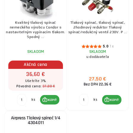
Kvalitný tlakový spínač
Tlakový spínač, tlakový spínač,
nemeckého výrobcu Condor s
2hodinový reduktor Tlakový
nastaviteľným vypínacím tlakom.
spínač/redukčný ventil 230V. P ...
Spodný ...
5.0
1x
SKLADOM
SKLADOM
u dodávateľa
Akčná cena
36,60 €
27,50 €
Ušetríte 3%
Bez DPH 22,36 €
37,80 €
Pôvodná cena:
ks
ks
KÚPIŤ
KÚPIŤ
Airpress Tlakový spínač 1/4
4304011