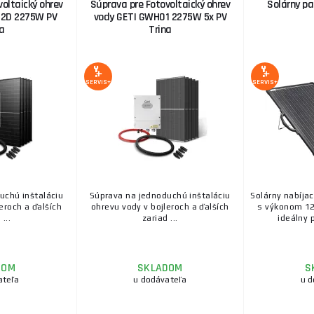
oltaický ohrev
Súprava pre Fotovoltaický ohrev
Solárny pa
02D 2275W PV
vody GETI GWH01 2275W 5x PV
a
Trina
SERVIS+
SERVIS+
uchú inštaláciu
Súprava na jednoduchú inštaláciu
Solárny nabíja
eroch a ďalších
ohrevu vody v bojleroch a ďalších
s výkonom 12
...
zariad ...
ideálny p
DOM
SKLADOM
S
ateľa
u dodávateľa
u d