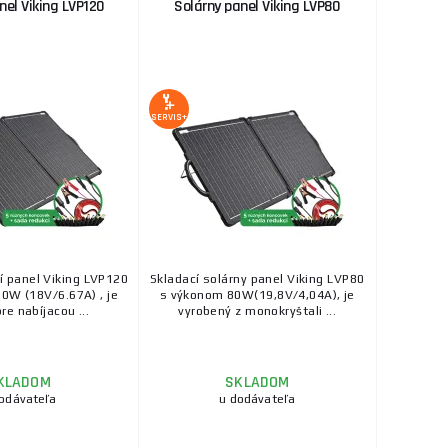
nel Viking LVP120
Solárny panel Viking LVP80
SERVIS+
cí panel Viking LVP120
Skladací solárny panel Viking LVP80
0W (18V/6.67A) , je
s výkonom 80W(19,8V/4,04A), je
re nabíjacou ...
vyrobený z monokryštali ...
KLADOM
SKLADOM
odávateľa
u dodávateľa