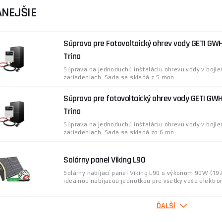
NEJŠIE
Súprava pre Fotovoltaický ohrev vody GETI G
Trina
Súprava na jednoduchú inštaláciu ohrevu vody v bojle
zariadeniach. Sada sa skladá z 5 mon ...
Súprava pre fotovoltaický ohrev vody GETI G
Trina
Súprava na jednoduchú inštaláciu ohrevu vody v bojle
zariadeniach. Sada sa skladá zo 6 mo ...
Solárny panel Viking L90
Solárny nabíjací panel Viking L90 s výkonom 90W (19,
ideálnou nabíjacou jednotkou pre všetky vaše elektroni
ĎALŠÍ
Súprava pre fotovoltaický ohrev vody GETI G
Trina