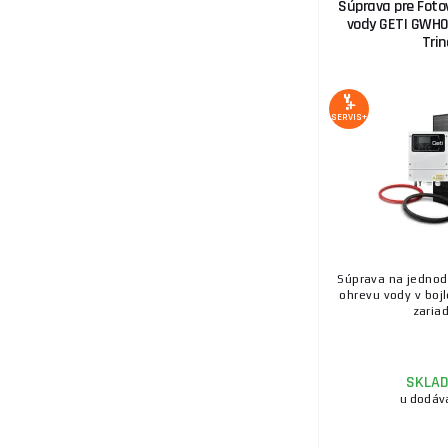
Súprava pre Fotov
vody GETI GWH
Trin
SERVIS+
Súprava na jednod
ohrevu vody v bojl
zariad 
SKLA
u dodáv