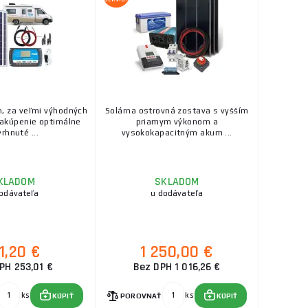
 za veľmi výhodných
Solárna ostrovná zostava s vyšším
akúpenie optimálne
priamym výkonom a
rhnuté ...
vysokokapacitným akum ...
KLADOM
SKLADOM
odávateľa
u dodávateľa
1,20 €
1 250,00 €
PH 253,01 €
Bez DPH 1 016,26 €
ks
ks
KÚPIŤ
POROVNAŤ
KÚPIŤ