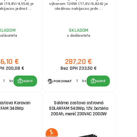
 (19,8V/4,55A) je
výkonom 120W (17,6V/6,82A) je
bíjacou jednot ...
ideálnou nabíjacou jedn ...
KLADOM
SKLADOM
odávateľa
u dodávateľa
6,10 €
287,20 €
PH 200,08 €
Bez DPH 233,50 €
ks
ks
KÚPIŤ
POROVNAŤ
KÚPIŤ
zostava Karavan
Solárna zostava ostrovná
RFAM 340Wp
SOLARFAM 540Wp, 12V, batéria
200Ah, menič 230VAC 2000W
SERVIS+