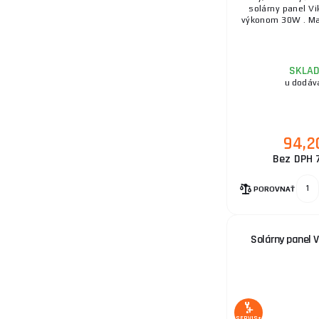
solárny panel V
výkonom 30W . Mal
SKLA
u dodáv
94,2
Bez DPH 
POROVNAŤ
Solárny panel 
SERVIS+