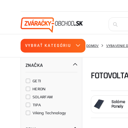
VYBRAŤ KATEGÓRIU
DOMOV
VYBAVENIE 
ZNAČKA
FOTOVOLTA
GETI
HERON
SOLARFAM
Solárne
TIPA
Panely
Viking Technology