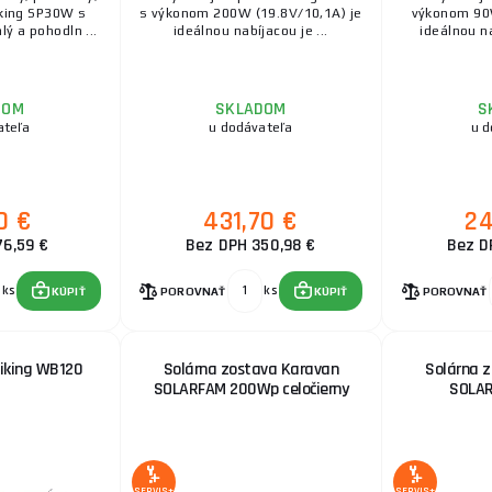
iking SP30W s
s výkonom 200W (19.8V/10,1A) je
výkonom 90W
ý a pohodln ...
ideálnou nabíjacou je ...
ideálnou na
DOM
SKLADOM
S
ateľa
u dodávateľa
u d
0 €
431,70 €
24
76,59 €
Bez DPH 350,98 €
Bez D
ks
ks
KÚPIŤ
POROVNAŤ
KÚPIŤ
POROVNAŤ
Viking WB120
Solárna zostava Karavan
Solárna 
SOLARFAM 200Wp celočierny
SOLA
SERVIS+
SERVIS+