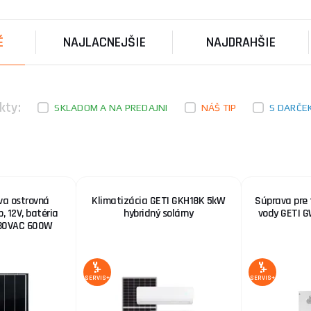
Súprava na jednoduchú inštaláciu ohrevu vody v bojle
zariadeniach. Sada sa skladá z monok ...
É
NAJLACNEJŠIE
NAJDRAHŠIE
Solárna zostava ostrovná SOLARFAM 110Wp, 12V
menič 230VAC 600W
Základná solárna ostrovná zostava za zvýhodnenú ce
kty:
elektrickej energie. Zostava je nav ...
SKLADOM A NA PREDAJNI
NÁŠ TIP
S DARČE
Solárna zostava Karavan SOLARFAM 340Wp
Ponúkame Vám, za veľmi výhodných podmienok, zakú
navrhnutého solárneho systému pre miest ...
va ostrovná
Klimatizácia GETI GKH18K 5kW
Súprava pre 
 12V, batéria
hybridný solárny
vody GETI 
230VAC 600W
SERVIS+
SERVIS+