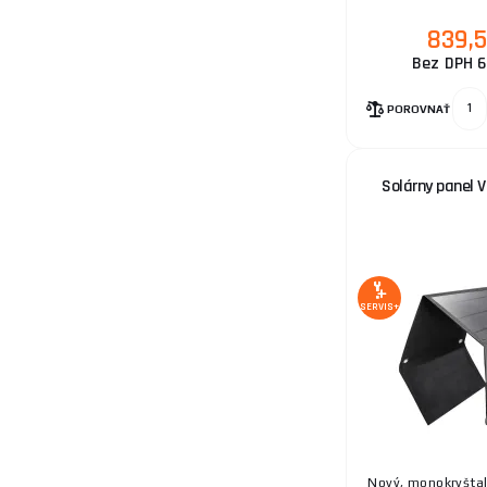
839,
Bez DPH 6
POROVNAŤ
Solárny panel 
SERVIS+
Nový, monokryštal