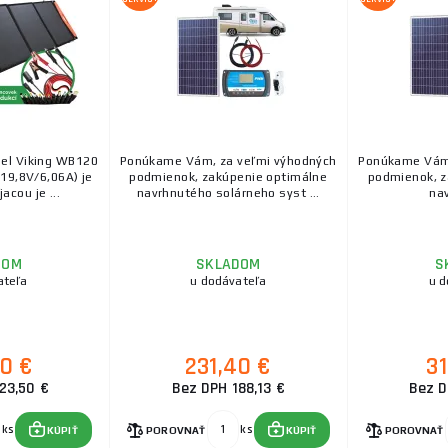
nel Viking WB120
Ponúkame Vám, za veľmi výhodných
Ponúkame Vám,
19,8V/6,06A) je
podmienok, zakúpenie optimálne
podmienok, z
acou je ...
navrhnutého solárneho syst ...
nav
DOM
SKLADOM
S
ateľa
u dodávateľa
u d
90 €
231,40 €
31
23,50 €
Bez DPH 188,13 €
Bez D
ks
ks
KÚPIŤ
POROVNAŤ
KÚPIŤ
POROVNAŤ