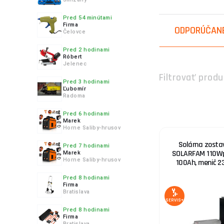
4.
Pred 54 minútami
Firma
ODPORÚČAN
Čelovce
Pred 2 hodinami
5.
Róbert
Jelenec
Filtrovať produ
Pred 3 hodinami
Ľubomír
Radoma
6.
Pred 6 hodinami
Marek
Horne Saliby-hrusov
Solárna zosta
Pred 7 hodinami
SOLARFAM 110Wp,
Marek
Horne Saliby-hrusov
100Ah, menič 
Pred 8 hodinami
Firma
Bratislava
SERVIS+
Pred 8 hodinami
Firma
Bratislava