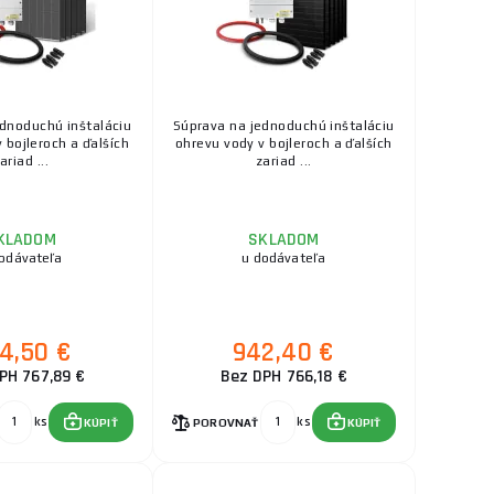
dnoduchú inštaláciu
Súprava na jednoduchú inštaláciu
 bojleroch a ďalších
ohrevu vody v bojleroch a ďalších
ariad ...
zariad ...
KLADOM
SKLADOM
odávateľa
u dodávateľa
4,50 €
942,40 €
PH 767,89 €
Bez DPH 766,18 €
ks
ks
KÚPIŤ
POROVNAŤ
KÚPIŤ