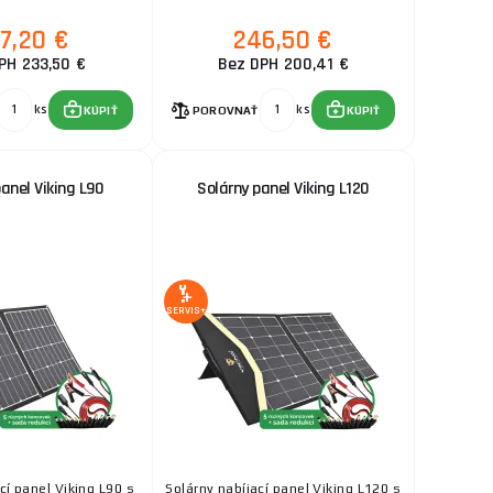
7,20 €
246,50 €
PH 233,50 €
Bez DPH 200,41 €
ks
ks
KÚPIŤ
POROVNAŤ
KÚPIŤ
anel Viking L90
Solárny panel Viking L120
SERVIS+
cí panel Viking L90 s
Solárny nabíjací panel Viking L120 s