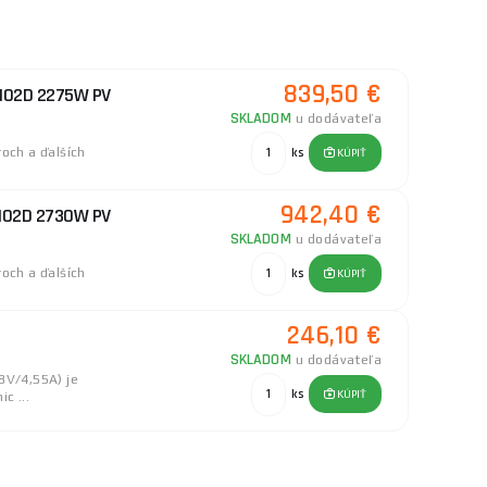
839,50 €
WH02D 2275W PV
SKLADOM
u dodávateľa
roch a ďalších
ks
KÚPIŤ
942,40 €
WH02D 2730W PV
SKLADOM
u dodávateľa
roch a ďalších
ks
KÚPIŤ
246,10 €
SKLADOM
u dodávateľa
8V/4,55A) je
ks
KÚPIŤ
c ...
944,50 €
WH01 2730W 6x PV
SKLADOM
u dodávateľa