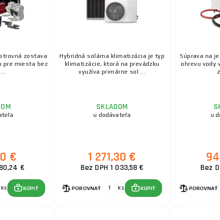
strovná zostava
Hybridná solárna klimatizácia je typ
Súprava na je
 pre miesta bez
klimatizácie, ktorá na prevádzku
ohrevu vody v
...
využíva primárne sol ...
z
DOM
SKLADOM
S
ateľa
u dodávateľa
u d
70 €
1 271,30 €
94
80,24 €
Bez DPH 1 033,58 €
Bez D
ks
ks
KÚPIŤ
POROVNAŤ
KÚPIŤ
POROVNAŤ