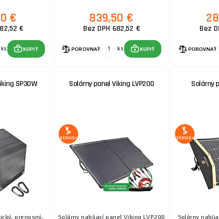
50 €
839,50 €
28
82,52 €
Bez DPH 682,52 €
Bez D
ks
ks
KÚPIŤ
POROVNAŤ
KÚPIŤ
POROVNAŤ
Viking SP30W
Solárny panel Viking LVP200
Solárny p
SERVIS+
SERVIS+
ický, prenosný,
Solárny nabíjací panel Viking LVP200
Solárny nabíja