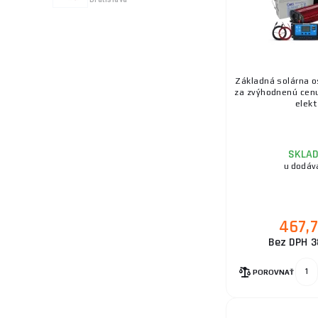
Základná solárna o
za zvýhodnenú cenu
elekt 
SKLA
u dodáv
467,
Bez DPH 3
POROVNAŤ