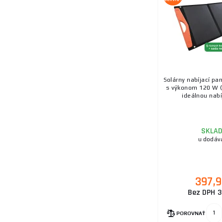
Solárny nabíjací pa
s výkonom 120 W (
ideálnou nabíj
SKLA
u dodáv
397,
Bez DPH 3
POROVNAŤ