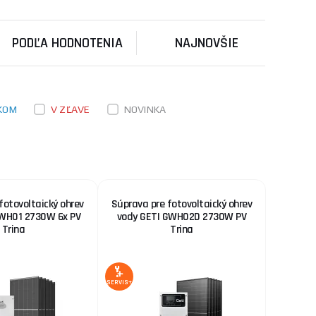
roch a ďalších
ks
KÚPIŤ
PODĽA HODNOTENIA
NAJNOVŠIE
467,70 €
, batéria 100Ah,
SKLADOM
u dodávateľa
nu pre miesta bez
ks
KÚPIŤ
KOM
V ZĽAVE
NOVINKA
311,20 €
SKLADOM
u dodávateľa
penie optimálne
ks
KÚPIŤ
fotovoltaický ohrev
Súprava pre fotovoltaický ohrev
GWH01 2730W 6x PV
vody GETI GWH02D 2730W PV
Trina
Trina
SERVIS+