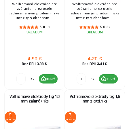
Wolframová elektróda pre
Wolframová elektróda pre
zváranie nerez ocele
zváranie nerez ocele
jednosmerným prúdom nízke
jednosmerným prúdom nízke
intnzity s obsahom ...
intnzity s obsahom ...
5.0
1x
5.0
3x
SKLADOM
SKLADOM
4,90 €
4,20 €
Bez DPH 3,98 €
Bez DPH 3,41 €
ks
ks
KÚPIŤ
KÚPIŤ
Volfrámové elektródy tig 1,0
Volfrámové elektródy tig 1,6
mm zelená/ 1ks
mm zlatá/1ks
SERVIS+
SERVIS+