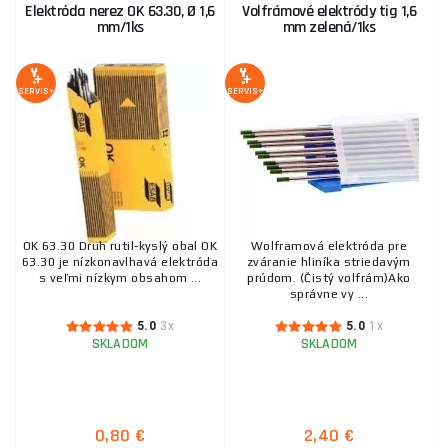
Elektróda nerez OK 63.30, Ø 1,6
Volfrámové elektródy tig 1,6
mm/1ks
mm zelená/1ks
SERVIS+
SERVIS+
OK 63.30 Druh rutil-kyslý obal OK
Wolframová elektróda pre
63.30 je nízkonavlhavá elektróda
zváranie hliníka striedavým
s veľmi nízkym obsahom ...
prúdom. (Čistý volfrám)Ako
správne vy ...
5.0
3x
5.0
1x
SKLADOM
SKLADOM
0,80 €
2,40 €