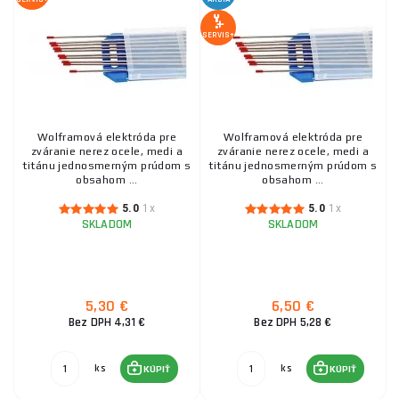
SERVIS+
Elektróda KOWAX E7018 3,2/350mm 5kg
21,80 €
SKLADOM
ks
KÚPIŤ
Wolframová elektróda pre
Wolframová elektróda pre
zváranie nerez ocele, medi a
zváranie nerez ocele, medi a
Volfrámové elektródy tig 2,4 mm zlatá/1ks
titánu jednosmerným prúdom s
titánu jednosmerným prúdom s
obsahom ...
obsahom ...
5,30 €
SKLADOM
5.0
1x
5.0
1x
ks
KÚPIŤ
SKLADOM
SKLADOM
Elektróda na liatinu ES 723, 2,5x300mm/1ks
5,30 €
6,50 €
3,30 €
Bez DPH 4,31 €
Bez DPH 5,28 €
SKLADOM
u dodávateľa
ks
KÚPIŤ
ks
ks
KÚPIŤ
KÚPIŤ