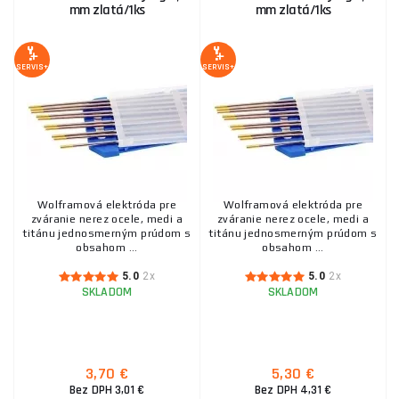
mm zlatá/1ks
mm zlatá/1ks
SERVIS+
SERVIS+
Wolframová elektróda pre
Wolframová elektróda pre
zváranie nerez ocele, medi a
zváranie nerez ocele, medi a
titánu jednosmerným prúdom s
titánu jednosmerným prúdom s
obsahom ...
obsahom ...
5.0
2x
5.0
2x
SKLADOM
SKLADOM
3,70 €
5,30 €
Bez DPH 3,01 €
Bez DPH 4,31 €