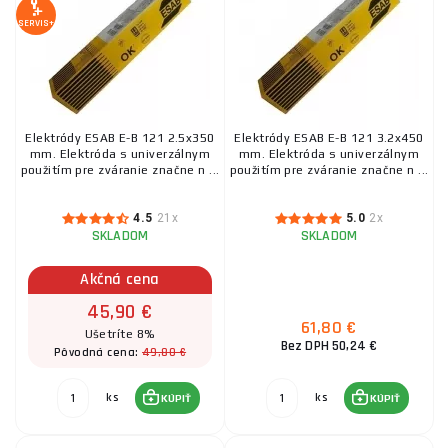
SERVIS+
Elektródy ESAB E-B 121 2.5x350
Elektródy ESAB E-B 121 3.2x450
mm. Elektróda s univerzálnym
mm. Elektróda s univerzálnym
použitím pre zváranie značne n ...
použitím pre zváranie značne n ...
4.5
21x
5.0
2x
SKLADOM
SKLADOM
Akčná cena
45,90 €
61,80 €
Ušetríte 8%
Bez DPH 50,24 €
49,80 €
Pôvodná cena:
ks
ks
KÚPIŤ
KÚPIŤ