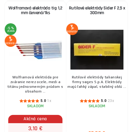
Elektróda na tvrdonávary EB 511 2.5/350/1ks
Wolframová elektróda tig 1,2
Rutilové elektródy Sider F 2,5 x
0,60 €
mm červená/1ks
300mm
SKLADOM
ks
KÚPIŤ
-5 %
ZĽAVA
SERVIS+
Elektróda na liatinu ES 723, 4,0x350mm/1ks
SERVIS+
1,70 €
SKLADOM
ks
KÚPIŤ
Volfrámové elektródy tig 1,6 mm zlatá/1ks
Wolframová elektróda pre
Rutilové elektródy talianskej
zváranie nerez ocele, medi a
firmy søges S.p.A. Elektródy
titánu jednosmerným prúdom s
majú ľahký zápal, stabilný oblú ...
2,80 €
SKLADOM
obsahom ...
ks
KÚPIŤ
5.0
1x
5.0
23x
SKLADOM
SKLADOM
Elektróda KOWAX E7018 2,5/350mm 2,5kg
Akčná cena
3,10 €
12,30 €
SKLADOM