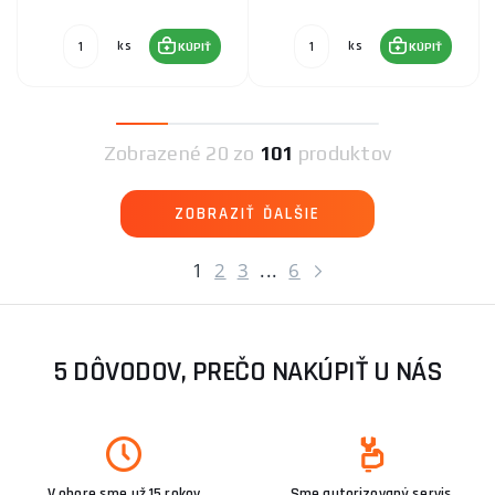
ks
ks
KÚPIŤ
KÚPIŤ
Zobrazené
20 zo
101
produktov
ZOBRAZIŤ ĎALŠIE
1
2
3
...
6
5 DÔVODOV, PREČO NAKÚPIŤ U NÁS
V obore sme už 15 rokov
Sme autorizovaný servis