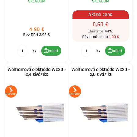
SKLADOM
SKLADOM
Akčná cena
0,60 €
4,90 €
Ušetríte 44%
Bez DPH 3,98 €
1,00 €
Pôvodná cena:
ks
ks
KÚPIŤ
KÚPIŤ
Wolframová elektróda WC20 -
Wolframová elektróda WC20 -
2,4 sivá/1ks
2,0 sivá/1ks
SERVIS+
SERVIS+