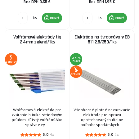
Bez DPH 0,65 €
Bez DPH 1,95 €
ks
ks
KÚPIŤ
KÚPIŤ
Volfrámové elektródy tig
Elektróda na tvrdonávary EB
2,4mm zelená/1ks
511 2.5/350/1ks
-44 %
ZĽAVA
SERVIS+
SERVIS+
Wolframová elektróda pre
Všeobecné platné navarovacie
zváranie hliníka striedavým
elektróda pre opravu
prúdom. (Čistý volfrám)Ako
opotrebovaných dielov
správne vy ...
poľnohospodárskych ...
5.0
4x
5.0
2x