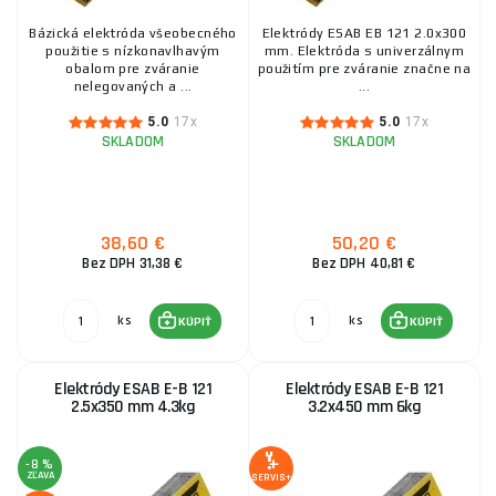
1,20 €
SKLADOM
Bázická elektróda všeobecného
ks
Elektródy ESAB EB 121 2.0x300
KÚPIŤ
použitie s nízkonavlhavým
mm. Elektróda s univerzálnym
obalom pre zváranie
použitím pre zváranie značne na
nelegovaných a ...
...
5.0
17x
5.0
17x
SKLADOM
SKLADOM
38,60 €
50,20 €
Bez DPH 31,38 €
Bez DPH 40,81 €
ks
ks
KÚPIŤ
KÚPIŤ
Elektródy ESAB E-B 121
Elektródy ESAB E-B 121
2.5x350 mm 4.3kg
3.2x450 mm 6kg
-8 %
ZĽAVA
SERVIS+