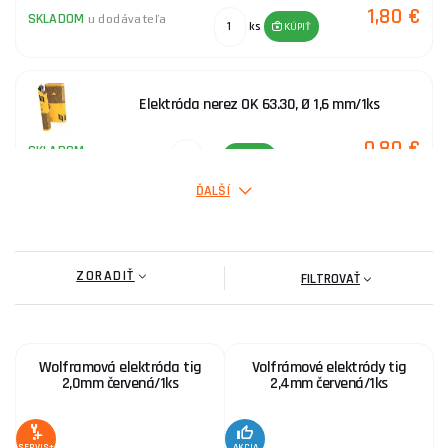
1,80 €
SKLADOM
u dodávateľa
ks
KÚPIŤ
Elektróda nerez OK 63.30, Ø 1,6 mm/1ks
0,80 €
SKLADOM
ks
KÚPIŤ
ĎALŠÍ
Elektródy na nerez OK 63.30 Ø 2,5 mm/1ks
ZORADIŤ
1,20 €
FILTROVAŤ
SKLADOM
ks
KÚPIŤ
Wolframová elektróda tig
Volfrámové elektródy tig
Volfrámové elektródy tig 3,2 mm zlatá/1ks
2,0mm červená/1ks
2,4mm červená/1ks
9,90 €
SKLADOM
ks
KÚPIŤ
SERVIS+
AKCIA