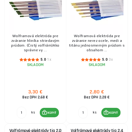
Wolframová elektróda pre
Wolframová elektróda pre
zváranie hliníka striedavým
zváranie nerez ocele, medi a
prúdom. (Čistý volfrám)Ako
titánu jednosmerným prúdom s
správne vy ...
obsahom ...
5.0
1x
5.0
3x
SKLADOM
SKLADOM
3,30 €
2,80 €
Bez DPH 2,68 €
Bez DPH 2,28 €
ks
ks
KÚPIŤ
KÚPIŤ
Volfrámové elektródy tig 2,0
Volfrámové elektródy tig 2,4