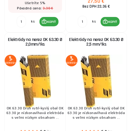
27,50 €
ks
KÚPIŤ
Ušetríte 5%
Bez DPH 22,36 €
3,30 €
Pôvodná cena:
ks
ks
KÚPIŤ
KÚPIŤ
Volfrámové elektródy tig 2,4mm červená/1ks
6,50 €
SKLADOM
Elektródy na nerez OK 63.30 Ø
Elektródy na nerez OK 63.30 Ø
ks
KÚPIŤ
2,0mm/1ks
2,5 mm/1ks
Volfrámové elektródy tig 1,6 mm modrá/1ks
SERVIS+
SERVIS+
2,60 €
SKLADOM
ks
KÚPIŤ
Elektródy ESAB E-B 121 2.5x350 mm 4.3kg
OK 63.30 Druh rutil-kyslý obal OK
OK 63.30 Druh rutil-kyslý obal OK
45,90 €
63.30 je nízkonavlhavá elektróda
63.30 je nízkonavlhavá elektróda
SKLADOM
ks
KÚPIŤ
s veľmi nízkym obsahom ...
s veľmi nízkym obsahom ...