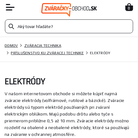
0
DOMOV
ZVÁRACIA TECHNIKA
PRÍSLUŠENSTVO KU ZVÁRACEJ TECHNIKE
ELEKTRÓDY
ELEKTRÓDY
V našom internetovom obchode si môžete kúpiť najmä
zváracie elektródy (volfrámové, rutilové a bázické). Zváracie
elektródy sú typom elektród používaných pri zváraní
elektrickým oblúkom. Majú podobu drôtu alebo tyče s
priemerom približne 0,5 až 10 mm. Zváracie elektródy možno
rozdeliť na obalené a neobalené elektródy, ktoré sa používajú
na zváranie v ochrannej atmosfére.