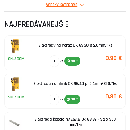
Elektródy na tvrdonávary
VŠETKY KATEGÓRIE
NAJPREDÁVANEJŠIE
Rutilové elektródy
Elektródy na nerez OK 63.30 Ø 2,0mm/1ks
Volfrámové elektródy-tig
0,90 €
SKLADOM
ks
KÚPIŤ
Elektróda na hliník OK 96.40 pr.2.4mm/350/1ks
0,80 €
SKLADOM
ks
KÚPIŤ
Elektróda špeciálny ESAB OK 68.82 - 3,2 x 350
mm/1ks