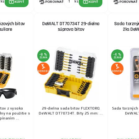
ks
ks
KÚPIŤ
POROVNAŤ
KÚPIŤ
POROVNAŤ
zových bitov
DeWALT DT70734T 29-dielna
Sada torzný
uliare
súprava bitov
2ks De
-8 %
-4 %
ZĽAVA
ZĽAVA
SERVIS+
SERVIS+
itov z vysoko
29-dielna sada bitov FLEXTORQ
Sada torzných
lny na použitie s
DeWALT DT70734T. Bity 25 mm: ...
DeWALT
pínaním ...