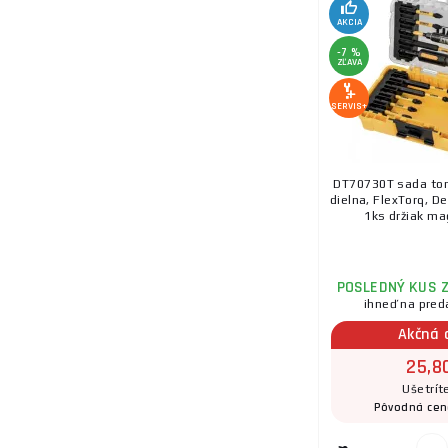
AKCIA
-7 %
ZĽAVA
SERVIS+
DT70730T sada torz
dielna, FlexTorq, 
1ks držiak mag
POSLEDNÝ KUS 
ihneď na pred
Akčná 
25,8
Ušetrít
Pôvodná ce