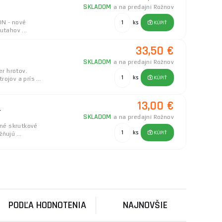
SKLADOM
a na predajni Rožnov
ON - nové
ks
KÚPIŤ
utahov ...
33,50 €
SKLADOM
a na predajni Rožnov
r hrotov.
ks
KÚPIŤ
jov a prís ...
13,00 €
T
SKLADOM
a na predajni Rožnov
né skrutkové
ks
KÚPIŤ
ňujú ...
25,80 €
rq, DeWALT
SKLADOM
a na predajni Rožnov
 DeWALT-obsahuje:
ks
KÚPIŤ
.
PODĽA HODNOTENIA
NAJNOVŠIE
2,10 €
EXTRÉMNE TORZNÉ