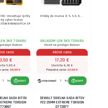
KO: Umožňuje rýchly
Vrtáky do muriva 4, 5, 5,5, 6, ...
chý výber hrotov.
STÉM RYBINOVÝCH SP
...
LEN 3KS TOVARU
SKLADOM LEN 3KS TOVARU
 predajni Rožnov
ihneď na predajni Rožnov
čná cena
Akčná cena
3,50 €
17,20 €
ríte 5,00 €
Ušetríte 6,30 €
38,50 €
23,50 €
á cena:
Pôvodná cena:
ks
ks
KÚPIŤ
POROVNAŤ
KÚPIŤ
IELNA SADA BITOV
DEWALT 5DIELNA SADA BITOV
EXTREME TORSION
PZ2 25MM EXTREME TORSION
T7386T
DT7387T