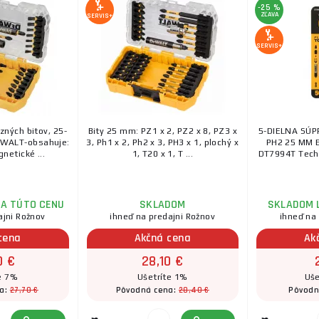
-25 %
ZĽAVA
SERVIS+
SERVIS+
ných bitov, 25-
Bity 25 mm: PZ1 x 2, PZ2 x 8, PZ3 x
5-DIELNA SÚ
DeWALT-obsahuje:
3, Ph1 x 2, Ph2 x 3, PH3 x 1, plochý x
PH2 25 MM
netické ...
1, T20 x 1, T ...
DT7994T Techni
ZA TÚTO CENU
SKLADOM
SKLADOM 
ajni Rožnov
ihneď na predajni Rožnov
ihneď na
cena
Akčná cena
Ak
0 €
28,10 €
e 7%
Ušetríte 1%
Uše
27,70 €
28,40 €
na:
Pôvodná cena:
Pôvodn