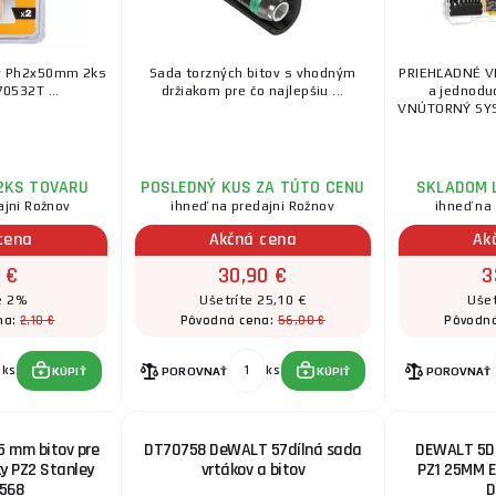
ov Ph2x50mm 2ks
Sada torzných bitov s vhodným
PRIEHĽADNÉ VE
532T ...
držiakom pre čo najlepšiu ...
a jednodu
VNÚTORNÝ SY
2KS TOVARU
POSLEDNÝ KUS ZA TÚTO CENU
SKLADOM 
ajni Rožnov
ihneď na predajni Rožnov
ihneď na
cena
Akčná cena
Ak
 €
30,90 €
3
e 2%
Ušetríte 25,10 €
Ušet
2,10 €
56,00 €
na:
Pôvodná cena:
Pôvodn
ks
ks
KÚPIŤ
POROVNAŤ
KÚPIŤ
POROVNAŤ
5 mm bitov pre
DT70758 DeWALT 57dílná sada
DEWALT 5D
y PZ2 Stanley
vrtákov a bitov
PZ1 25MM 
568
D