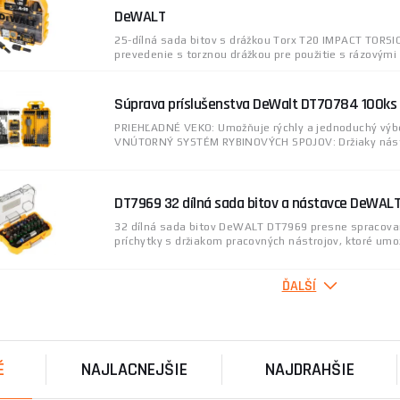
DeWALT
25-dílná sada bitov s drážkou Torx T20 IMPACT TORSI
prevedenie s torznou drážkou pre použitie s rázovými 
Súprava príslušenstva DeWalt DT70784 100ks
PRIEHĽADNÉ VEKO: Umožňuje rýchly a jednoduchý výbe
VNÚTORNÝ SYSTÉM RYBINOVÝCH SPOJOV: Držiaky nástro
DT7969 32 dílná sada bitov a nástavce DeWAL
32 dílná sada bitov DeWALT DT7969 presne spracova
príchytky s držiakom pracovných nástrojov, ktoré umož
ĎALŠÍ
DT70730T sada torzních bitů, 25-dílná, FlexTo
DT70730T sada torzných bitov, 25-dielna, FlexTorq,
1ks držiak magnetické vložky s torznou zónou 1ks m ..
É
NAJLACNEJŠIE
NAJDRAHŠIE
5-DIELNA SÚPRAVA BITOV DEWALT PH2 25 MM 