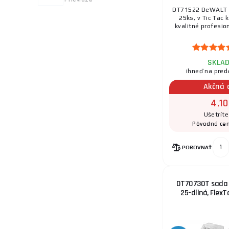
9.
DT71522 DeWALT 
25ks, v Tic Tac 
kvalitné profesion
SKLA
10.
ihneď na pred
Akčná 
4,10
Ušetrít
11.
Pôvodná ce
POROVNAŤ
12.
DT70730T sada t
25-dílná, Flex