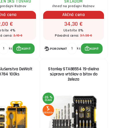
LEN 3KS TOVARU
SKLADOM
 predajni Rožnov
ihneď na predajni Rožnov
čná cena
Akčná cena
2,00 €
34,30 €
etríte 4%
Ušetríte 8%
2,10 €
37,30 €
á cena:
Pôvodná cena:
ks
ks
KÚPIŤ
POROVNAŤ
KÚPIŤ
slušenstva DeWalt
Stanley STA88554 19-dielna
0784 100ks
súprava vrtákov a bitov do
železa
-26 %
ZĽAVA
SERVIS+