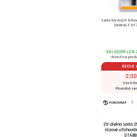
Sada torzných bit
DeWALT DT70
SKLADOM LEN 
ihneď na pred
Akčná 
2,00
Ušetrít
Pôvodná ce
POROVNAŤ
20-dielna sada 2
rázové uťahovák
STA88