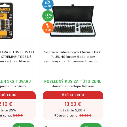
AKCIA
-21 %
ZĽAVA
SERVIS+
PRAVA BITOV DEWALT
Súprava imbusových kľúčov TORX,
 EXTRÉMNE TORZNÉ
PLUS, 40 kusov Sada bitov
cké špecifikácie: ...
vyrobených z chróm-vanilovej oc ...
LEN 3KS TOVARU
POSLEDNÝ KUS ZA TÚTO CENU
 predajni Rožnov
ihneď na predajni Rožnov
čná cena
Akčná cena
2,10 €
18,50 €
tríte 25%
Ušetríte 5,00 €
2,90 €
23,50 €
á cena:
Pôvodná cena: