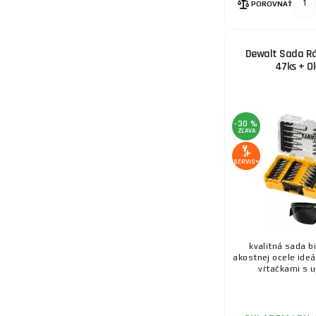
POROVNAŤ
Dewalt Sada Rá
47ks + Ok
-30 %
ZĽAVA
SERVIS+
kvalitná sada b
akostnej ocele ideá
vŕtačkami s u