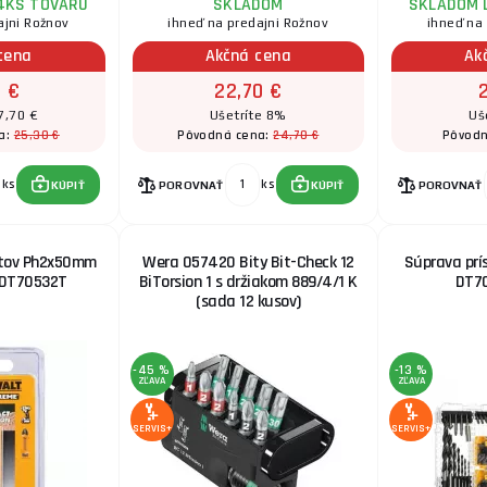
4KS TOVARU
SKLADOM
SKLADOM 
ajni Rožnov
ihneď na predajni Rožnov
ihneď na
cena
Akčná cena
Ak
0 €
22,70 €
7,70 €
Ušetríte 8%
Uš
25,30 €
24,70 €
a:
Pôvodná cena:
Pôvodn
ks
ks
KÚPIŤ
POROVNAŤ
KÚPIŤ
POROVNAŤ
itov Ph2x50mm
Wera 057420 Bity Bit-Check 12
Súprava prí
 DT70532T
BiTorsion 1 s držiakom 889/4/1 K
DT7
(sada 12 kusov)
-45 %
-13 %
ZĽAVA
ZĽAVA
SERVIS+
SERVIS+