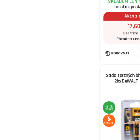
SKLADOM LEN 
ihneď na pred
Akčná 
17,6
Ušetríte 
Pôvodná cen
POROVNAŤ
Sada torzných b
2ks DeWALT
-2 %
ZĽAVA
SERVIS+