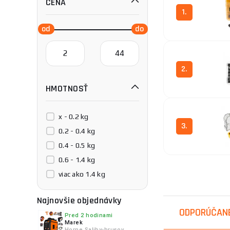
CENA
1.
2.
HMOTNOSŤ
x - 0.2 kg
3.
0.2 - 0.4 kg
0.4 - 0.5 kg
0.6 - 1.4 kg
viac ako 1.4 kg
4.
Najnovšie objednávky
ODPORÚČAN
Pred 2 hodinami
Marek
Horne Saliby-hrusov