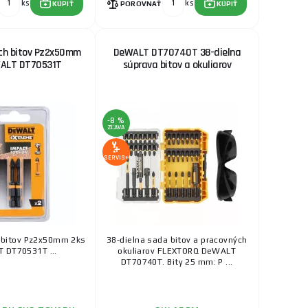
ks
ks
KÚPIŤ
POROVNAŤ
KÚPIŤ
ch bitov Pz2x50mm
DeWALT DT70740T 38-dielna
WALT DT70531T
súprava bitov a okuliarov
-8 %
ZĽAVA
SERVIS+
 bitov Pz2x50mm 2ks
38-dielna sada bitov a pracovných
 DT70531T ...
okuliarov FLEXTORQ DeWALT
DT70740T. Bity 25 mm: P ...