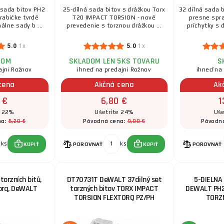
sada bitov PH2
25-dílná sada bitov s drážkou Torx
32 dílná sada
DeWALT DT70740T 38-dielna súprava bitov a okuliaro
krabičke tvrdé
T20 IMPACT TORSION - nové
presne spr
bitov a pracovných okuliarov FLEXTORQ DeWALT DT707
álne sady b ...
prevedenie s torznou drážkou ...
príchytky s 
5.0
1x
5.0
1x
DT71522 sada bitů PH2, v Tic Tac krabičce - 25k
DOM
SKLADOM LEN 5KS TOVARU
S
DT71522 DeWALT sada bitov PH2 25ks, v Tic Tac krabi
ajni Rožnov
ihneď na predajni Rožnov
ihneď na
profesionálne sady bitov. Dodáva sa v plastovom ti ..
cena
Akčná cena
Ak
 €
6,80 €
1
Súprava bitov Procraft BS-37, S2 | BS-37
e 22%
Ušetríte 24%
Uše
5,20 €
9,00 €
na:
Pôvodná cena:
Pôvodn
37dielna sada bitov Procraft BS-37 16 ks 25mm bitov: 
PH2x6, PH, Ploche: SL6, Torx: T20x2, T25x2, Imbus: 3 ..
ks
ks
KÚPIŤ
POROVNAŤ
KÚPIŤ
POROVNAŤ
Súprava bitov Procraft BS-32, S2 | BS-32
orzních bitů,
DT70731T DeWALT 37dilný set
5-DIELNA
30 ks 25 mm bitov: Phillips: PH1, PH2, PH3, Pozícia: P
Plocha: SL3, SL4, SL5, SL6 Torx: T10, T15, T20, T25 ...
Torq, DeWALT
torzných bitov TORX IMPACT
DEWALT PH2
TORSION FLEXTORQ PZ/PH
TORZ