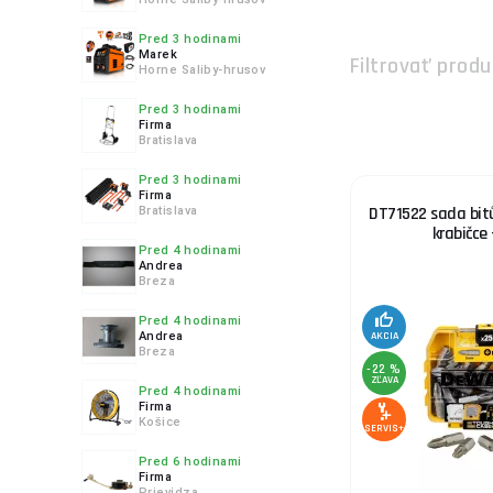
5.
Pred 3 hodinami
Marek
Filtrovať produ
Horne Saliby-hrusov
Pred 3 hodinami
Firma
6.
Bratislava
Pred 3 hodinami
Firma
DT71522 sada bitů
Bratislava
krabičce 
Pred 4 hodinami
7.
Andrea
Breza
Pred 4 hodinami
Andrea
AKCIA
Breza
-22 %
ZĽAVA
8.
Pred 4 hodinami
Firma
Košice
SERVIS+
Pred 6 hodinami
Firma
Prievidza