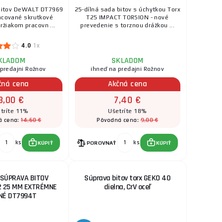
SKLADOM
a na predajni Rožnov
 bitov DeWALT DT7969
25-dílná sada bitov s úchytkou Torx
v 38-dielna sada
acované skrutkové
T25 IMPACT TORSION - nové
ks
KÚPIŤ
 ...
držiakom pracovn ...
prevedenie s torznou drážkou ...
4,10 €
4.0
1x
s
SKLADOM
a na predajni Rožnov
KLADOM
SKLADOM
čke tvrdé kvalitné
 predajni Rožnov
ihneď na predajni Rožnov
ks
KÚPIŤ
.
čná cena
Akčná cena
3,00 €
7,40 €
17,70 €
tríte 11%
Ušetríte 18%
SKLADOM
u dodávateľa
14,60 €
9,00 €
á cena:
Pôvodná cena:
Phillips: PH1,
ks
KÚPIŤ
.
ks
ks
KÚPIŤ
POROVNAŤ
KÚPIŤ
11,60 €
SKLADOM
u dodávateľa
 SÚPRAVA BITOV
Súprava bitov torx GEKO 40
Z1, 2xPX2, PZ3
ks
KÚPIŤ
 25 MM EXTRÉMNE
dielna, CrV oceľ
NÉ DT7994T