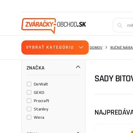
VYBRAŤ KATEGÓRIU
DOMOV
RUČNÉ NÁRA
ZNAČKA
SADY BITO
DeWalt
GEKO
Procraft
Stanley
NAJPREDÁVA
Wera