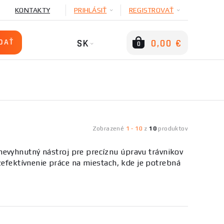
KONTAKTY
PRIHLÁSIŤ
REGISTROVAŤ
SK
0,00 €
0
Zobrazené
1
-
10
z
10
produktov
nevyhnutný nástroj pre precíznu úpravu trávnikov
 zefektívnenie práce na miestach, kde je potrebná
pecifické funkcie. Tieto názvy zahŕňajú vyžínače,
 má výrazný vplyv na výkon, váhu a celkový dizajn