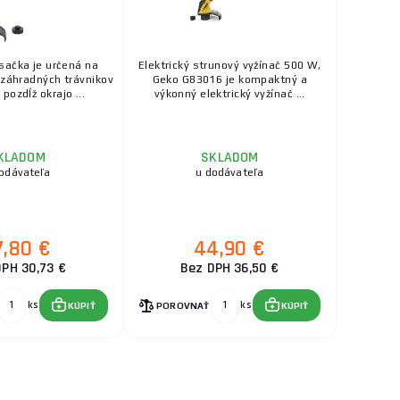
bere novej struny majte na pamäti nasledujúce
 poskytuje lepší výkon, zatiaľ čo menší priemer
sačka je určená na
Elektrický strunový vyžínač 500 W,
 záhradných trávnikov
Geko G83016 je kompaktný a
pozdĺž okrajo ...
výkonný elektrický vyžínač ...
novými strunami ponúkajúcimi lepšiu odolnosť a
o hviezdicového profilu. Profil struny môže
KLADOM
SKLADOM
odávateľa
u dodávateľa
7,80 €
44,90 €
dotkne pevného povrchu.
DPH 30,73 €
Bez DPH 36,50 €
e struny na správnu dĺžku. Niektoré modely
ém, ktorý predlžuje životnosť struny a zvyšuje
ks
ks
KÚPIŤ
POROVNAŤ
KÚPIŤ
u: