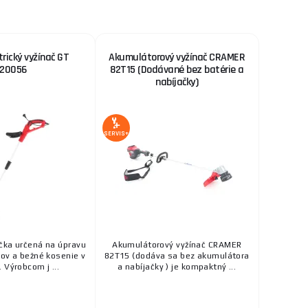
slosti na kábli. Po nabití batérie môžu pracovať až
modely ponúkajú spoľahlivú výdrž a jednoduchú
rický vyžínač GT
Akumulátorový vyžínač CRAMER
20056
82T15 (Dodávané bez batérie a
nabíjačky)
zi strunovými kosačkami a sú vhodné pre
a vyžaduje pravidelnú údržbu.
SERVIS+
 konkrétnych úloh. Orientačnými bodmi pre výkon
čka určená na úpravu
Akumulátorový vyžínač CRAMER
kov a bežné kosenie v
82T15 (dodáva sa bez akumulátora
 Výrobcom j ...
a nabíjačky ) je kompaktný ...
žšími otáčkami sú vhodné pre štandardné záhrady,