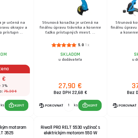
 je dôležité vybrať správny typ struny pre vaše úlohy. Pri vý
Priemer struny ovplyvňuje výkon a trvanlivosť. Vyšší priemer
 je určená na
Strunová kosačka je určená na
Strunová ko
pravu okrajov a
finálnu úpravu trávnika a kosenie
finálnu úpravu
na jemnejšie práce.
 prístupn ...
ťažko prístupných miest. ...
a kosenie 
 Struny môžu byť vyrobené zo silikónu alebo nylonu, s nylo
.
5.0
1x
uny môžu mať rôzne tvary, vrátane okrúhleho, hranatého aleb
DOM
SKLADOM
S
fektivitu kosenia.
u dodávateľa
u d
cena
nia struny
stémy odvíjania struny:
0 €
27,90 €
3
e 3%
atické Odvíjanie
: Struna sa odvíja, keď sa kosiaca hlava 
75,30 €
a:
Bez DPH 22,68 €
Bez 
cké
Odvíjanie
: Tento systém umožňuje automatické odvíjani
ednostrunové odvíjanie, zatiaľ čo iné majú dvojstrunový syst
ks
ks
KÚPIŤ
POROVNAŤ
KÚPIŤ
POROVNAŤ
kosenia.
ickým motorom
Riwall PRO RELT 5530 vyžínač s
LT 3525
elektrickým motorom 550 W
e ovplyvniť pohodlie a efektivitu práce s strunovou kosačko