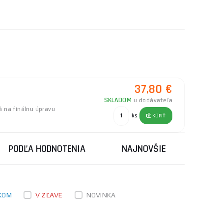
a okolia. Tieto modely obvykle používajú
ržbu.
áročnejšie úlohy, ako je kosenie trávy,
o kosačiek môžu byť vybavené elektrickým
e, vrátane výrubu menších drevín a zarastených
37,80 €
nnejšie medzi strunovými kosačkami.
SKLADOM
u dodávateľa
 na finálnu úpravu
ks
KÚPIŤ
ké činnosti budú jej primárnym účelom. Okrem
 rýchlosť práce. Starostlivé zváženie týchto
PODĽA HODNOTENIA
NAJNOVŠIE
 každý ponúka špecifické vlastnosti a výhody:
KOM
V ZĽAVE
NOVINKA
 a dostupnosť. Sú ideálne pre menšie až stredné
e údržbu, ale treba dbať na prívodný kábel, aby