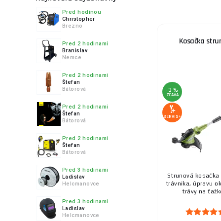
nedochádzal
Pred hodinou
Christopher
Brezno
Aku Vyžína
niekoľko de
Kosačka str
Pred 2 hodinami
údržbu.
Branislav
Nemce
Benzínové
Pred 2 hodinami
Štefan
rozsiahle p
Bátorová
-3 %
ZĽAVA
Aký výkon zvol
Pred 2 hodinami
Štefan
SERVIS+
Pri výbere struno
Bátorová
môžu byť:
Pred 2 hodinami
Štefan
Do 700 W
Bátorová
700 - 2 0
Pred 3 hodinami
2 000 - 3 
Strunová kosačka 
Ladislav
trávnika, úpravu o
Helcmanovce
trávy na ťažko
Otáčky a výko
Pred 3 hodinami
Rýchlosť otáčok 
Ladislav
Helcmanovce
zatiaľ čo modely 