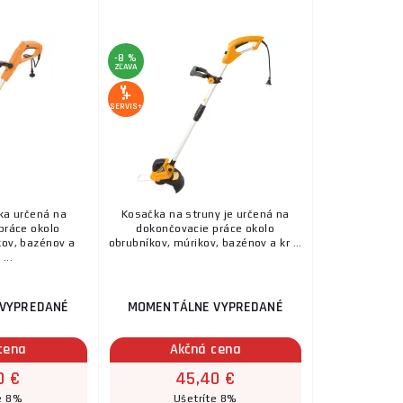
enšie a menej výkonné modely často majú rukoväť v tvare pís
záhradách.
-8 %
äčšie a výkonnejšie strunové kosačky s rukoväťou v tvare p
ZĽAVA
ly môžu byť vybavené aj popruhom pre ľahšiu manipuláciu 
SERVIS+
jdete strunové kosačky so širokou ponukou typov, značiek, v
ové kosačky zakúpené u nás ponúkame aj široký výber znač
ka určená na
Kosačka na struny je určená na
práce okolo
dokončovacie práce okolo
kov, bazénov a
obrubníkov, múrikov, bazénov a kr ...
...
VYPREDANÉ
MOMENTÁLNE VYPREDANÉ
cena
Akčná cena
0 €
45,40 €
e 8%
Ušetríte 8%