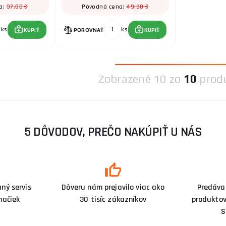
37,00 €
49,30 €
a:
Pôvodná cena:
ks
ks
KÚPIŤ
POROVNAŤ
KÚPIŤ
Zobrazené
10 zo
10
prod
5 DÔVODOV, PREČO NAKÚPIŤ U NÁS
ný servis
Dôveru nám prejavilo viac ako
Predáva
načiek
30 tisíc zákazníkov
produktov
S