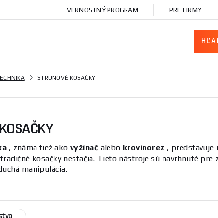
VERNOSTNÝ PROGRAM
PRE FIRMY
ECHNIKA
STRUNOVÉ KOSAČKY
 KOSAČKY
ka
, známa tiež ako
vyžínač
alebo
krovinorez
, predstavuje 
 tradičné kosačky nestačia. Tieto nástroje sú navrhnuté pre
duchá manipulácia.
rôzne funkcie
môžu byť označované rôznymi názvami, čo často odráža ich š
unové kosačky. Rozdiel medzi nimi spočíva v type pohonu, čo
stvo