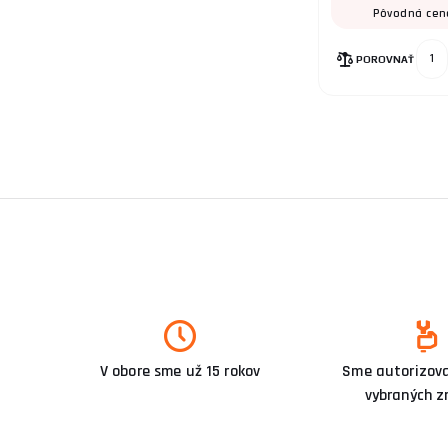
Pôvodná cen
POROVNAŤ
V obore sme už 15 rokov
Sme autorizova
vybraných z