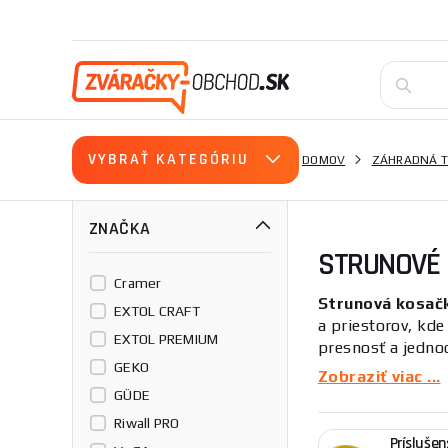
VYBRAŤ KATEGÓRIU
DOMOV
ZÁHRADNÁ T
ZNAČKA
STRUNOVÉ
Cramer
Strunová kosač
EXTOL CRAFT
a priestorov, kde
EXTOL PREMIUM
presnosť a jedno
GEKO
Zobraziť viac ...
Rôzne názvy, 
GÜDE
Strunové kosačky 
Riwall PRO
krovinorezy a str
Príslušen