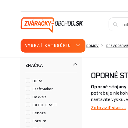
VYBRAŤ KATEGÓRIU
DOMOV
DREVOOBRÁB
ZNAČKA
OPORNÉ S
BORA
Oporné stojany 
CraftMaker
potrebuje niekoho
DeWalt
nastavíte výšku,
EXTOL CRAFT
ručnou pílou, výr
Zobraziť viac ...
Fenoza
V našej ponuke ná
Fortum
každý. O radu pr