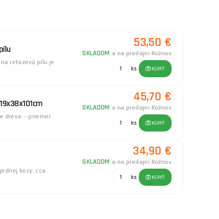
53,50 €
pílu
SKLADOM
a na predajni Rožnov
na reťazovú pílu je
ks
KÚPIŤ
45,70 €
 119x38x101cm
SKLADOM
a na predajni Rožnov
 dreva: - priemer
ks
KÚPIŤ
34,90 €
s
SKLADOM
a na predajni Rožnov
jednej kozy: cca
ks
KÚPIŤ
81,90 €
horse 4v1
SKLADOM
a na predajni Rožnov