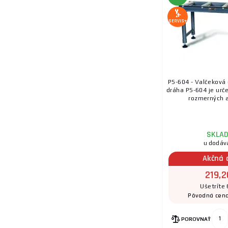
SERVIS+
PS-604 - Valčeková
dráha PS-604 je urč
rozmerných a 
SKLA
u dodáv
Akčná 
219,2
Ušetríte 
Pôvodná cen
POROVNAŤ