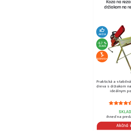
Koza na rezan
držiakom na re
13.
AKCIA
-67 %
ZĽAVA
SERVIS+
14.
Praktická a stabiln
dreva s držiakom na
ideálnym po
15.
SKLA
ihneď na pred
Akčná 
16.