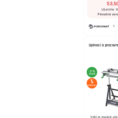
53,5
Ušetríte 1
Pôvodná cen
17.
POROVNAŤ
Upínací a pracovn
18.
-3 %
ZĽAVA
19.
SERVIS+
20.
Stôl je možné výš