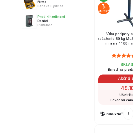
Firma
Banská Bystrica
SERVIS+
Pred 4 hodinami
Daniel
Pukanec
9.
Šírka podpery 
zaťaženie 80 kg Mož
mm na 1100 mm 
SKLA
10.
ihneď na pred
Akčná 
45,1
Ušetrít
11.
Pôvodná cen
POROVNAŤ
12.