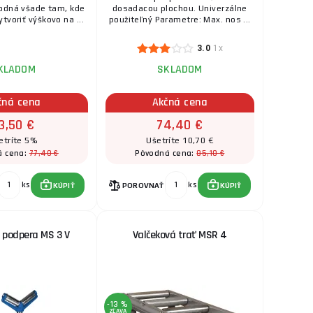
ks
KÚPIŤ
odná všade tam, kde
dosadacou plochou. Univerzálne
tvoriť výškovo na ...
použiteľný Parametre: Max. nos ...
3.0
1x
KLADOM
SKLADOM
čná cena
Akčná cena
3,50 €
74,40 €
etríte 5%
Ušetríte 10,70 €
77,40 €
85,10 €
á cena:
Pôvodná cena:
ks
ks
KÚPIŤ
POROVNAŤ
KÚPIŤ
 podpera MS 3 V
Valčeková trať MSR 4
-13 %
ZĽAVA