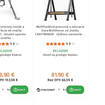
• Minimálna výška:
ks
KÚPIŤ
119,40 €
SKLADOM
u dodávateľa
renosný zverák a
Multifunkčná pracovná a rolovacia
 určený na
 koza od značky
koza Multihorse od značky
ks
KÚPIŤ
ie pod ...
 . Umožní upnutie
CRAFTMAKER . Výškovo nastavite ...
covného ...
47,00 €
5.0
6x
5.0
5x
SKLADOM
u dodávateľa
KLADOM
SKLADOM
 výšky aj do šírky.
 predajni Rožnov
ihneď na predajni Rožnov
ks
KÚPIŤ
36,60 €
8,90 €
81,90 €
SKLADOM
u dodávateľa
PH 153,58 €
Bez DPH 66,59 €
tí pevný a
ks
KÚPIŤ
eriál ...
ks
ks
KÚPIŤ
POROVNAŤ
KÚPIŤ
25,60 €
g
SKLADOM
u dodávateľa