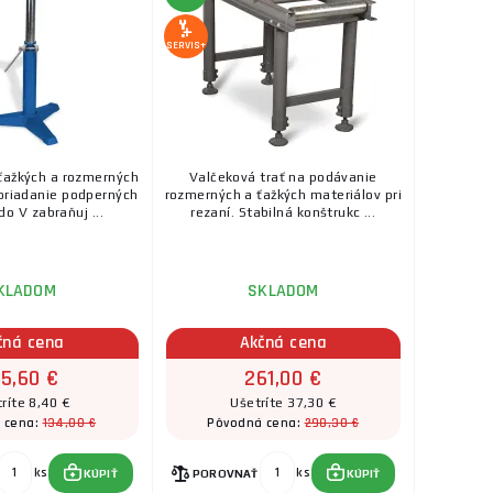
SERVIS+
ťažkých a rozmerných
Valčeková trať na podávanie
oriadanie podperných
rozmerných a ťažkých materiálov pri
do V zabraňuj ...
rezaní. Stabilná konštrukc ...
KLADOM
SKLADOM
čná cena
Akčná cena
25,60 €
261,00 €
ríte 8,40 €
Ušetríte 37,30 €
134,00 €
298,30 €
 cena:
Pôvodná cena:
ks
ks
KÚPIŤ
POROVNAŤ
KÚPIŤ