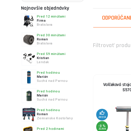
4.
Najnovšie objednávky
ODPORÚČAN
Pred 12 minútami
Firma
Bratislava
5.
Pred 30 minútami
Roman
Bratislava
Filtrovať produ
Pred 59 minútami
Kristian
Lendak
6.
Pred hodinou
Marián
Suchá nad Parnou
Valčeková stoj
S57
Pred hodinou
Marián
7.
Suchá nad Parnou
Pred hodinou
Roman
AKCIA
Zemianske Kostoľany
-8 %
Pred 2 hodinami
ZĽAVA
8.