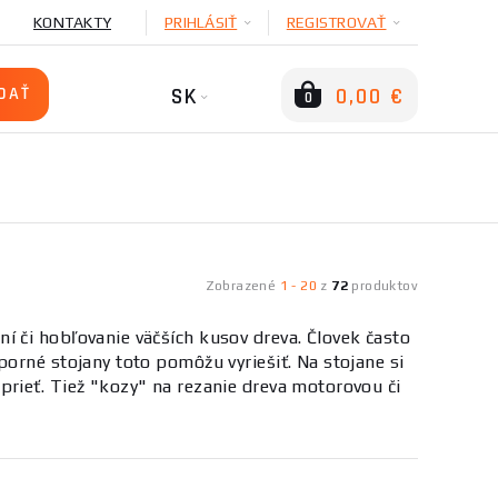
KONTAKTY
PRIHLÁSIŤ
REGISTROVAŤ
SK
0,00 €
0
Zobrazené
1
-
20
z
72
produktov
ní či hobľovanie väčších kusov dreva. Človek často
orné stojany toto pomôžu vyriešiť. Na stojane si
rieť. Tiež "kozy" na rezanie dreva motorovou či
klad krátenie dosiek a dosiek.
hatých vlastností, z ktorých si určite vyberie
m pomôžeme.