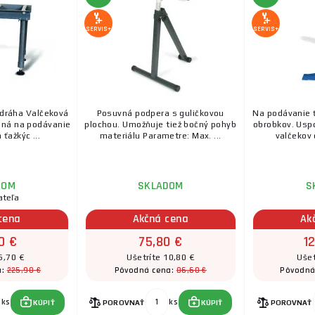
SERVIS+
SERVIS+
 dráha Valčeková
Posuvná podpera s guličkovou
Na podávanie 
ená na podávanie
plochou. Umožňuje tiež bočný pohyb
obrobkov. Usp
ťažkýc ...
materiálu Parametre: Max. ...
valčekov 
DOM
SKLADOM
S
ateľa
cena
Akčná cena
Ak
0 €
75,80 €
1
6,70 €
Ušetríte 10,80 €
Ušet
225,90 €
86,60 €
a:
Pôvodná cena:
Pôvodná
ks
ks
KÚPIŤ
POROVNAŤ
KÚPIŤ
POROVNAŤ