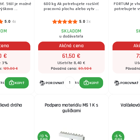
Stabilná konštrukcia Výškovo prestaviteľná Oceľo ...
žiť. Stôl je možné
600 kg Ak potrebujete rozšíriť
FORTUM je vh
ýškovo ...
pracovnú plochu alebo vytv ...
potrebujete vy
5.0
4x
5.0
3x
DOM
SKLADOM
S
u dodávateľa
cena
Akčná cena
Ak
0 €
61,50 €
7
e 3%
Ušetríte 8,40 €
Uš
129,00 €
69,90 €
a:
Pôvodná cena:
Pôvodn
ks
ks
KÚPIŤ
POROVNAŤ
KÚPIŤ
POROVNAŤ
čková dráha
Podpera materiálu MS 1 K s
Valčeková
guličkami
-13 %
-6 %
ZĽAVA
ZĽAVA