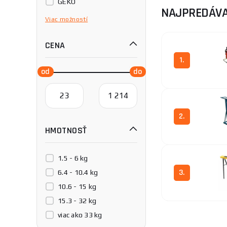
GEKO
NAJPREDÁVA
Holzmann
Viac
možností
Holzstar®
CENA
IGM
KETER
1.
Magg
Mars
Metallkraft®
OPTIMUM
2.
HMOTNOSŤ
Procraft
Proma
STRONGBOLD
1.5 - 6 kg
3.
Scheppach
6.4 - 10.4 kg
Stanley
10.6 - 15 kg
TOOD
15.3 - 32 kg
WOLFCRAFT
viac ako 33 kg