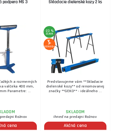
á podpera MS 3
Skladacie dielenské kozy 2 ks
ť 150 kg
ks
KÚPIŤ
36,60 €
NGBOLD
SKLADOM
u dodávateľa
-23 %
ojanový zverák.
ZĽAVA
ks
KÚPIŤ
...
SERVIS+
143,60 €
dStation S20
SKLADOM
u dodávateľa
n S20 s možnosťou
ks
KÚPIŤ
...
ťažkých a rozmerných
Predstavujeme vám **Skladacie
39,10 €
rka valčeka 400 mm,
dielenské kozy** od renomovanej
 mm Parametre: ...
značky **GEKO** - ideálneho ...
SKLADOM
mmnosnosť
ks
KÚPIŤ
KLADOM
SKLADOM
176,60 €
 predajni Rožnov
ihneď na predajni Rožnov
orse - 1 pár
čná cena
Akčná cena
SKLADOM
u dodávateľa
, ktoré možno