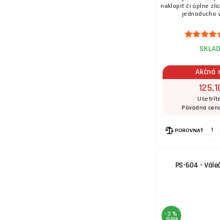
naklopiť či úplne zlo
jednoducho v
SKLA
Akčná 
125,1
Ušetrít
Pôvodná cen
POROVNAŤ
PS-604 - Vále
-3 %
ZĽAVA