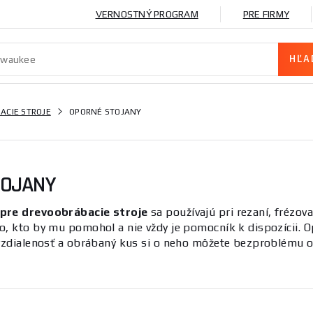
VERNOSTNÝ PROGRAM
PRE FIRMY
ACIE STROJE
OPORNÉ STOJANY
TOJANY
pre drevoobrábacie stroje
sa používajú pri rezaní, frézova
, kto by mu pomohol a nie vždy je pomocník k dispozícii. Op
 vzdialenosť a obrábaný kus si o neho môžete bezproblému op
azne uľahčujú prácu či už pre prípravu dreva na zimu či naprí
jdete oporné stojany so širokou ponukou typov, značiek a bo
i výbere, kúpe či platbe nás neváhajte kontaktovať, radi Vá