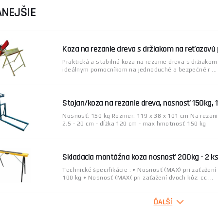
NEJŠIE
Koza na rezanie dreva s držiakom na reťazovú 
Praktická a stabilná koza na rezanie dreva s držiakom 
ideálnym pomocníkom na jednoduché a bezpečné r ...
Stojan/koza na rezanie dreva, nosnosť 150kg,
Nosnosť: 150 kg Rozmer: 119 x 38 x 101 cm Na rezanie
2,5 - 20 cm - dĺžka 120 cm - max hmotnosť 150 kg
Skladacia montážna koza nosnosť 200kg - 2 k
Technické špecifikácie : • Nosnosť (MAX) pri zaťažení 
100 kg • Nosnosť (MAX( pri zaťažení dvoch kôz: cc ...
ĎALŠÍ
Multifunkčná pracovná koza CRAFTMAKER Multi