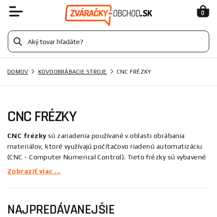
0
DOMOV
KOVOOBRÁBACIE STROJE
CNC FRÉZKY
CNC FRÉZKY
CNC frézky
sú zariadenia používané v oblasti obrábania
materiálov, ktoré využívajú počítačovo riadenú automatizáciu
(CNC - Computer Numerical Control). Tieto frézky sú vybavené
programovateľným riadiacim systémom, ktorý umožňuje
Zobraziť viac ...
presné a opakované frézovanie materiálov podľa vopred
definovaných parametrov.
NAJPREDÁVANEJŠIE
CNC frézky pracujú s rôznymi typmi materiálov, vrátane kovov,