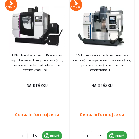
bohatými vlastnosťami, z ktorých si určite vyberie každý. Pre
SERVIS+
SERVIS+
CNC frézky zakúpené u nás ponúkame aj
príslušenstvo.
Stačí
si iba vybrať. O radu pri výbere, kúpe či platbe nás neváhajte
kontaktovať
, radi Vám pomôžeme.
CNC frézka z radu Premium
CNC frézka radu Premium sa
vyniká vysokou presnosťou,
vyznačuje vysokou presnosťou,
masívnou konštrukciou a
pevnou konštrukciou a
efektívnou pr ...
efektívnou ...
NA OTÁZKU
NA OTÁZKU
Cena: Informujte sa
Cena: Informujte sa
ks
ks
KÚPIŤ
KÚPIŤ