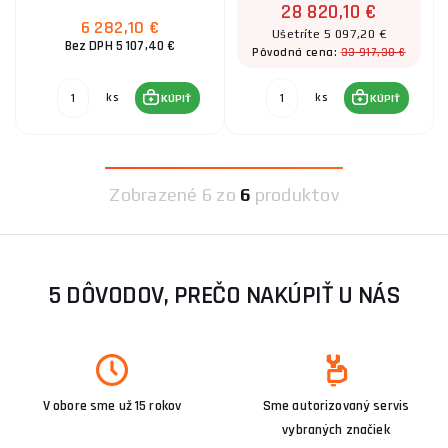
28 820,10 €
6 282,10 €
Ušetríte 5 097,20 €
Bez DPH 5 107,40 €
33 917,30 €
Pôvodná cena:
ks
ks
KÚPIŤ
KÚPIŤ
Zobrazené
6 zo
6
produktov
5 DÔVODOV, PREČO NAKÚPIŤ U NÁS
V obore sme už 15 rokov
Sme autorizovaný servis
vybraných značiek