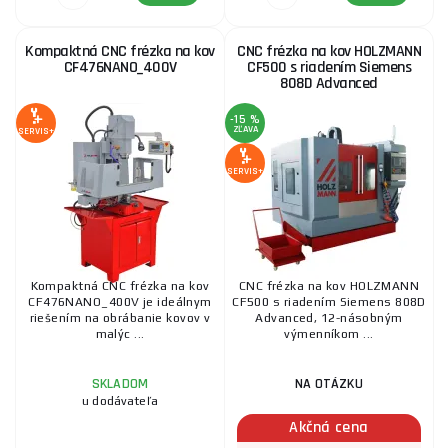
Kompaktná CNC frézka na kov
CNC frézka na kov HOLZMANN
CF476NANO_400V
CF500 s riadením Siemens
808D Advanced
-15 %
ZĽAVA
SERVIS+
SERVIS+
Kompaktná CNC frézka na kov
CNC frézka na kov HOLZMANN
CF476NANO_400V je ideálnym
CF500 s riadením Siemens 808D
riešením na obrábanie kovov v
Advanced, 12-násobným
malýc ...
výmenníkom ...
SKLADOM
NA OTÁZKU
u dodávateľa
Akčná cena