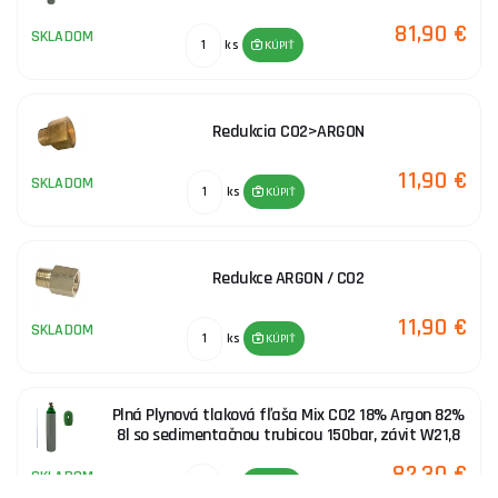
81,90 €
SKLADOM
ks
KÚPIŤ
Redukcia CO2>ARGON
11,90 €
SKLADOM
ks
KÚPIŤ
Redukce ARGON / CO2
11,90 €
SKLADOM
ks
KÚPIŤ
Plná Plynová tlaková fľaša Mix CO2 18% Argon 82%
8l so sedimentačnou trubicou 150bar, závit W21,8
82,30 €
SKLADOM
ks
KÚPIŤ