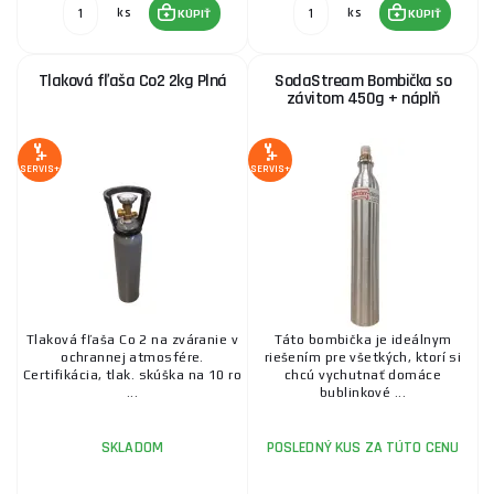
ks
ks
KÚPIŤ
KÚPIŤ
Tlaková fľaša Co2 2kg Plná
SodaStream Bombička so
závitom 450g + náplň
SERVIS+
SERVIS+
Tlaková fľaša Co 2 na zváranie v
Táto bombička je ideálnym
ochrannej atmosfére.
riešením pre všetkých, ktorí si
Certifikácia, tlak. skúška na 10 ro
chcú vychutnať domáce
...
bublinkové ...
SKLADOM
POSLEDNÝ KUS ZA TÚTO CENU