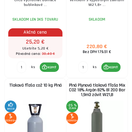
chcú vychutnať domáce
ventilom s výpustným závitom
bublinkové ...
W21,8× ...
SKLADOM LEN 3KS TOVARU
SKLADOM
Akčná cena
25,20 €
220,80 €
Ušetríte 5,20 €
Bez DPH 179,51 €
30,40 €
Pôvodná cena:
ks
ks
KÚPIŤ
KÚPIŤ
Tlaková fľaša co2 10 kg Plná
Plná Plynová tlaková fľaša Mix
CO2 18% Argón 82% 8l 200 Bar
1,9m3 závit W21,8
-25 %
ZĽAVA
AKCIA
SERVIS+
SERVIS+