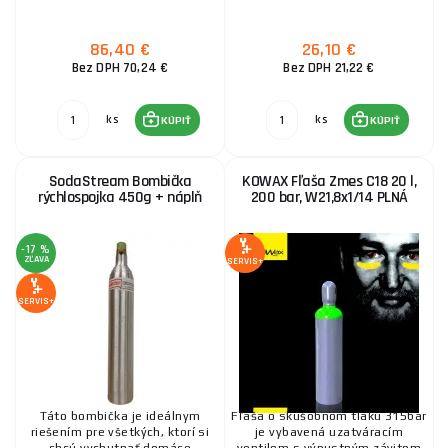
86,40 €
26,10 €
Bez DPH 70,24 €
Bez DPH 21,22 €
ks
ks
KÚPIŤ
KÚPIŤ
SodaStream Bombička
KOWAX Fľaša Zmes C18 20 l,
rýchlospojka 450g + náplň
200 bar, W21,8x1/14 PLNÁ
-17 %
ZĽAVA
SERVIS+
SERVIS+
Táto bombička je ideálnym
Fľaša o skúšobnom tlaku 315bar
riešením pre všetkých, ktorí si
je vybavená uzatváracím