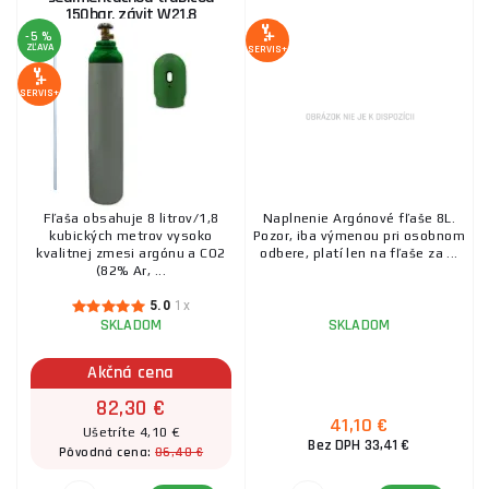
150bar, závit W21,8
-5 %
ZĽAVA
SERVIS+
SERVIS+
Fľaša obsahuje 8 litrov/1,8
Naplnenie Argónové fľaše 8L.
kubických metrov vysoko
Pozor, iba výmenou pri osobnom
kvalitnej zmesi argónu a CO2
odbere, platí len na fľaše za ...
(82% Ar, ...
5.0
1x
SKLADOM
SKLADOM
Akčná cena
82,30 €
41,10 €
Ušetríte 4,10 €
Bez DPH 33,41 €
86,40 €
Pôvodná cena: