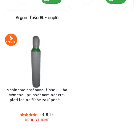
Argon fľaša 8L - náplň
SERVIS+
Naplnenie argónovej fľaše 8L Iba
výmenou pri osobnom odbere,
platí len na fľaše zakúpené ...
4.0
1x
NEDOSTUPNÉ