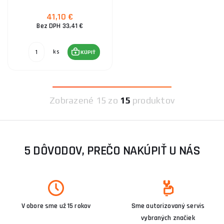
41,10 €
Bez DPH 33,41 €
ks
KÚPIŤ
Zobrazené
15 zo
15
produktov
5 DÔVODOV, PREČO NAKÚPIŤ U NÁS
V obore sme už 15 rokov
Sme autorizovaný servis
vybraných značiek