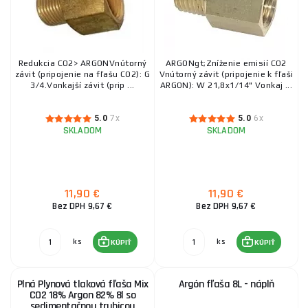
Redukcia CO2> ARGONVnútorný
ARGONgt;Zníženie emisií CO2
závit (pripojenie na fľašu CO2): G
Vnútorný závit (pripojenie k fľaši
3/4.Vonkajší závit (prip ...
ARGON): W 21,8x1/14" Vonkaj ...
5.0
7x
5.0
6x
SKLADOM
SKLADOM
11,90 €
11,90 €
Bez DPH 9,67 €
Bez DPH 9,67 €
ks
ks
KÚPIŤ
KÚPIŤ
Plná Plynová tlaková fľaša Mix
Argón fľaša 8L - náplň
CO2 18% Argon 82% 8l so
sedimentačnou trubicou