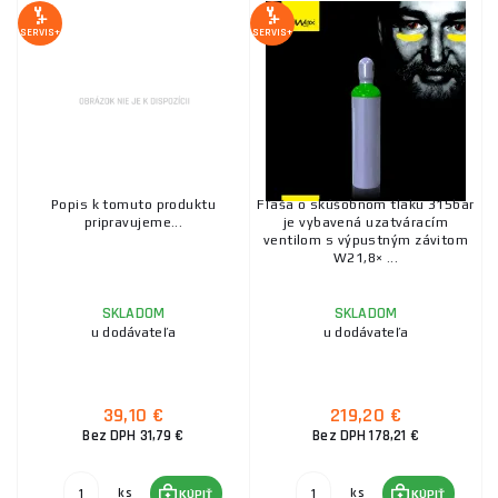
SERVIS+
SERVIS+
Popis k tomuto produktu
Fľaša o skúšobnom tlaku 315bar
pripravujeme...
je vybavená uzatváracím
ventilom s výpustným závitom
W21,8× ...
SKLADOM
SKLADOM
u dodávateľa
u dodávateľa
39,10 €
219,20 €
Bez DPH 31,79 €
Bez DPH 178,21 €
ks
ks
KÚPIŤ
KÚPIŤ