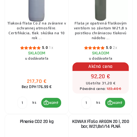
Tlaková fľaša Co 2 na zváranie v
Fľaša je opatrená fľaškovým
ochrannej atmosfére.
ventilom so závitom W21,8 s
Certifikácia, tlak. skúška na 10
poistkou chrániacou tlakovú
rok ...
nádobu ...
5.0
1x
5.0
2x
SKLADOM
SKLADOM
u dodávateľa
u dodávateľa
Akčná cena
92,20 €
217,70 €
Ušetríte 31,20 €
Bez DPH 176,99 €
123,40 €
Pôvodná cena:
ks
ks
KÚPIŤ
KÚPIŤ
Plnenie CO2 20 kg
KOWAX Fľaša ARGON 20 l, 200
bar, W21,8x1/14 PLNÁ