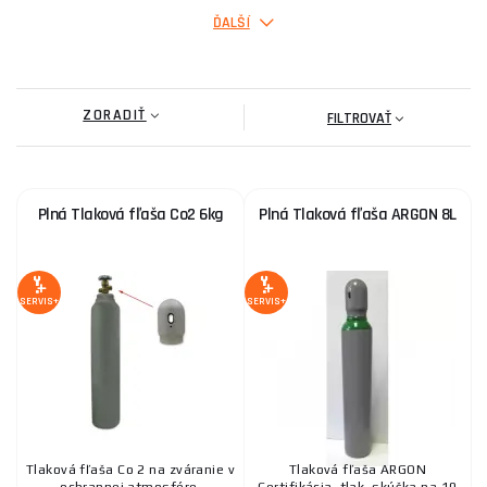
ĎALŠÍ
Plná Tlaková fľaša ARGON 8L
ZORADIŤ
151,90 €
FILTROVAŤ
SKLADOM
ks
KÚPIŤ
KOWAX Fľaša Zmes C18 20 l, 200 bar, W21,8x1/14
Plná Tlaková fľaša Co2 6kg
Plná Tlaková fľaša ARGON 8L
PLNÁ
220,80 €
SKLADOM
ks
KÚPIŤ
SERVIS+
SERVIS+
SodaStream Bombička so závitom 450g + náplň
26,10 €
SKLADOM
ks
KÚPIŤ
Tlaková fľaša Co 2 na zváranie v
Tlaková fľaša ARGON