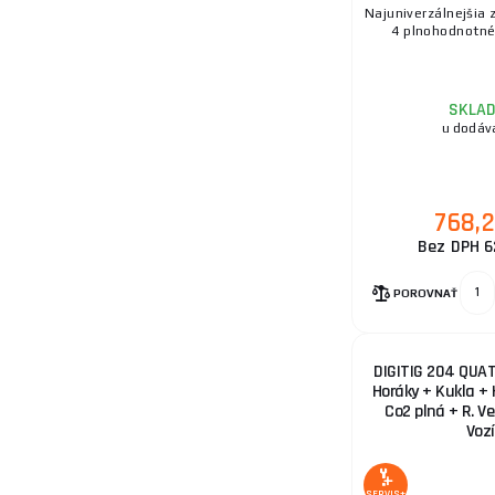
Najuniverzálnejšia 
4 plnohodnotné 
SKLA
u dodáv
768,
Bez DPH 6
POROVNAŤ
DIGITIG 204 QUA
Horáky + Kukla + 
Co2 plná + R. Ve
Vozí
SERVIS+