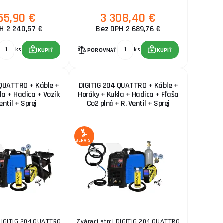
55,90 €
3 308,40 €
H 2 240,57 €
Bez DPH 2 689,76 €
ks
ks
KÚPIŤ
POROVNAŤ
KÚPIŤ
 QUATTRO + Káble +
DIGITIG 204 QUATTRO + Káble +
la + Hadica + Vozík
Horáky + Kukla + Hadica + Fľaša
entil + Sprej
Co2 plná + R. Ventil + Sprej
SERVIS+
 DIGITIG 204 QUATTRO
Zvárací stroj DIGITIG 204 QUATTRO