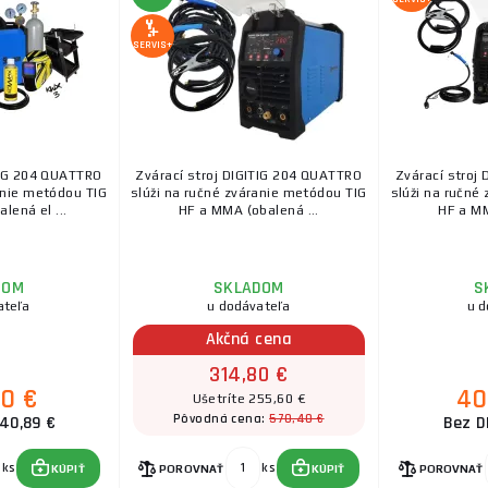
SERVIS+
TIG 204 QUATTRO
Zvárací stroj DIGITIG 204 QUATTRO
Zvárací stroj
anie metódou TIG
slúži na ručné zváranie metódou TIG
slúži na ručné
lená el ...
HF a MMA (obalená ...
HF a MM
DOM
SKLADOM
S
ateľa
u dodávateľa
u d
Akčná cena
314,80 €
30 €
40
Ušetríte 255,60 €
570,40 €
Pôvodná cena:
40,89 €
Bez D
ks
ks
KÚPIŤ
POROVNAŤ
KÚPIŤ
POROVNAŤ