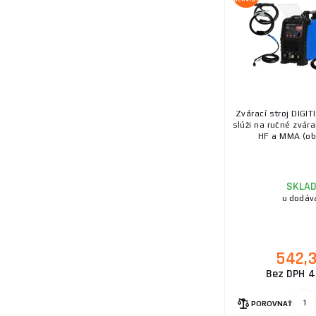
Zvárací stroj DIGI
slúži na ručné zvár
HF a MMA (oba
SKLA
u dodáv
542,
Bez DPH 4
POROVNAŤ