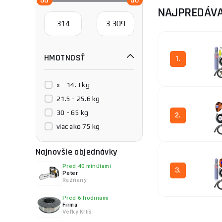
NAJPREDÁVA
Pri výbere sleduj
rovnú kompletnú 
Hľadáte konkrétn
HMOTNOSŤ
1.
MMA-TIG-Mig/
x - 14.3 kg
21.5 - 25.6 kg
30 - 65 kg
2.
viac ako 75 kg
Najnovšie objednávky
Pred 40 minútami
3.
Peter
Ražňany
Pred 6 hodinami
Firma
Veľký Krtíš