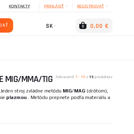
KONTAKTY
PRIHLÁSIŤ
REGISTROVAŤ
SK
0,00 €
0
E MIG/MMA/TIG
Zobrazené
1
-
15
z
15
produktov
. Jeden stroj zvládne metódu
MIG/MAG
(drôtom),
nie
plazmou
. Metódu prepnete podľa materiálu a
strojov kúpite jeden av dielni zaberie len zlomok
e potrebujete raz zvariť tenký plech drôtom,
etódou TIG.