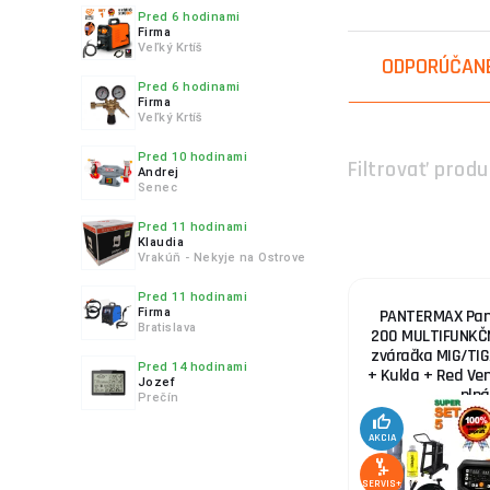
4.
Pred 6 hodinami
Firma
Veľký Krtíš
ODPORÚČAN
Pred 6 hodinami
Firma
Veľký Krtíš
5.
Pred 10 hodinami
Filtrovať produ
Andrej
Senec
Pred 11 hodinami
Klaudia
6.
Vrakúň - Nekyje na Ostrove
Pred 11 hodinami
Firma
PANTERMAX Pan
Bratislava
200 MULTIFUNKČN
zváračka MIG/T
Pred 14 hodinami
+ Kukla + Red Ven
Jozef
plná.
Prečín
AKCIA
SERVIS+