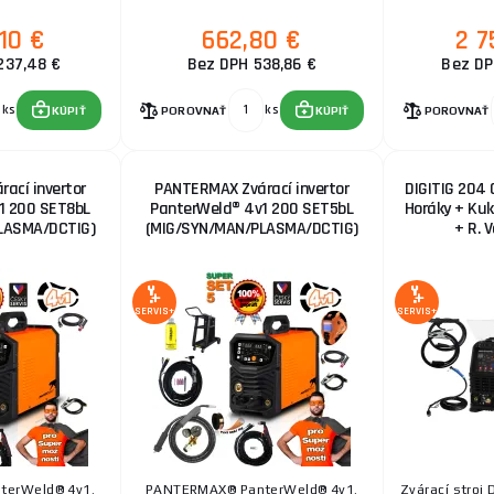
,10 €
662,80 €
2 7
237,48 €
Bez DPH 538,86 €
Bez DP
ks
ks
KÚPIŤ
POROVNAŤ
KÚPIŤ
POROVNAŤ
ací invertor
PANTERMAX Zvárací invertor
DIGITIG 204
1 200 SET8bL
PanterWeld® 4v1 200 SET5bL
Horáky + Kuk
LASMA/DCTIG)
(MIG/SYN/MAN/PLASMA/DCTIG)
+ R. V
SERVIS+
SERVIS+
terWeld® 4v1.
PANTERMAX® PanterWeld® 4v1.
Zvárací stroj