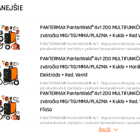
NEJŠIE
te hlavne
zvárací prúd (A)
, podporované metódy a to, či je s
výbavu, vyberte si variantu v
setoch kôp a ihneď zváraj
, k
PANTERMAX PanterWeld®4v1 200 MULTIFUNKČN
u kombináciu? Pre ľahký invertor s metódami
MMA-TIG-M
zváračka MIG/TIG/MMA/PLAZMA + Kukla + Red Ve
Mag
, pre kombináciu s plazmou na
invertory MMA-TIG-Pl
PANTERMAX® PanterWeld® 4v1. Najuniverzálnejšia zvá
plnohodnotné metódy v jednom kompaktnom zariadení
PANTERMAX PanterWeld®4v1 200 MULTIFUNKČN
zváračka MIG/TIG/MMA/PLAZMA + Kukla + Horák
Elektróda + Red. Ventil
PANTERMAX® PanterWeld® 4v1. Najuniverzálnejšia zvá
plnohodnotné metódy v jednom kompaktnom zariadení
PANTERMAX PanterWeld®4v1 200 MULTIFUNKČN
zváračka MIG/TIG/MMA/PLAZMA + Kukla + Red. V
Fľaša
PANTERMAX® PanterWeld® 4v1. Najuniverzálnejšia zvá
plnohodnotné metódy v jednom kompaktnom zariadení
PANTERMAX PanterWeld®4v1 200 MULTIFUNKČN
ĎALŠÍ
zváračka MIG/TIG/MMA/PLAZMA + Káble + Horák