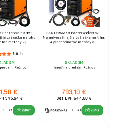
 PanterWeld® 4v1.
PANTERMAX® PanterWeld® 4v1.
jšia zváračka na trhu.
Najuniverzálnejšia zváračka na trhu.
tné metódy v j ...
4 plnohodnotné metódy v ...
5.0
3x
KLADOM
SKLADOM
 predajni Rožnov
ihneď na predajni Rožnov
1,50 €
793,10 €
PH 545,94 €
Bez DPH 644,80 €
ks
ks
KÚPIŤ
POROVNAŤ
KÚPIŤ