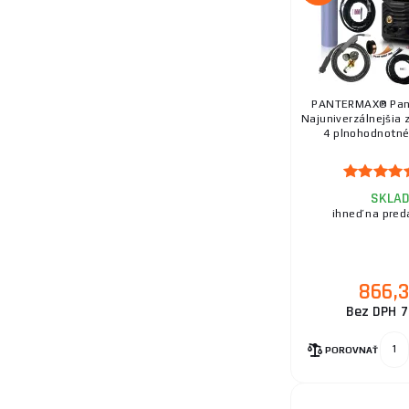
PANTERMAX® Pan
Najuniverzálnejšia 
4 plnohodnotné 
SKLA
ihneď na pred
866,
Bez DPH 7
POROVNAŤ