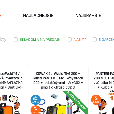
Red. Ventil
PANTERMAX® PanterWeld® 4v1. Najuniverzálnejšia zvá
É
NAJLACNEJŠIE
NAJDRAHŠIE
plnohodnotné metódy v jednom kompaktnom zariadení
PANTERMAX Zvárací invertor PanterWeld® 4v1 
(MIG/SYN/MAN/PLASMA/DCTIG)
PANTERMAX® PanterWeld® 4v1. Najuniverzálnejšia zvá
kty:
plnohodnotné metódy v jednom kompaktnom zariadení
SKLADOM A NA PREDAJNI
NÁŠ TIP
S DARČE
KOWAX GeniWeld®5v1 200 SET 1
Invertor KOWAX® GeniWeld®5v1 200 je vhodný pre vše
na zváranie rôznych plechov z nerezovej ocele, uhl ...
terWeld®4v1
KOWAX GeniWeld®5v1 200 +
PANTERMAX
Á invertorová
kukla PANTER + redukčný ventil
200 MULTIFU
IG/MMA/PLAZMA
CO2 + redukčný ventil Ar+CO2 +
zváračka M
til + Drôt 5kg+
plná tlak.fľaša CO2 8l
+ Kukla + 
..
El
DARČEK ZADARMO
AKCIA
SERVIS+
SERVIS+