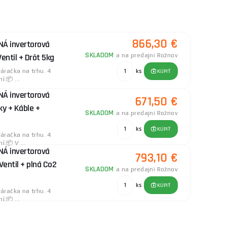
troj synergický (ľahšie nastavenie). Ak chcete mať
de je zváračka aj príslušenstvo v jednom balení.
866,30 €
Á invertorová
IG/MAG
sa pozrite na
kombinované invertory
SKLADOM
ntil + Drôt 5kg
a na predajni Rožnov
azma
.
račka na trhu. 4
ks
KÚPIŤ
.📦 ...
Á invertorová
671,50 €
y + Káble +
SKLADOM
a na predajni Rožnov
ks
KÚPIŤ
račka na trhu. 4
.📦 V ...
Á invertorová
793,10 €
entil + plná Co2
SKLADOM
a na predajni Rožnov
ks
KÚPIŤ
račka na trhu. 4
.📦 ...
Á invertorová
662,80 €
y + Elektróda +
SKLADOM
u dodávateľa