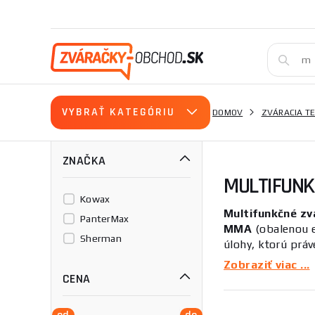
VYBRAŤ KATEGÓRIU
DOMOV
ZVÁRACIA T
ZNAČKA
MULTIFUNK
Kowax
Multifunkčné zv
PanterMax
MMA
(obalenou e
Sherman
úlohy, ktorú práve
Zobraziť viac ...
Hlavnou výhodou
CENA
priestoru. Multif
druhýkrát spojiť 