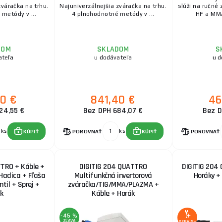
zváračka na trhu.
Najuniverzálnejšia zváračka na trhu.
slúži na ručné
metódy v ...
4 plnohodnotné metódy v ...
HF a MMA
DOM
SKLADOM
S
ateľa
u dodávateľa
u d
20 €
841,40 €
46
24,55 €
Bez DPH 684,07 €
Bez D
ks
ks
KÚPIŤ
POROVNAŤ
KÚPIŤ
POROVNAŤ
TTRO + Káble +
DIGITIG 204 QUATTRO
DIGITIG 204
Hadica + Fľaša
Multifunkčná invertorová
Horáky +
ntil + Sprej +
zváračka/TIG/MMA/PLAZMA +
k
Káble + Horák
-45 %
ZĽAVA
SERVIS+