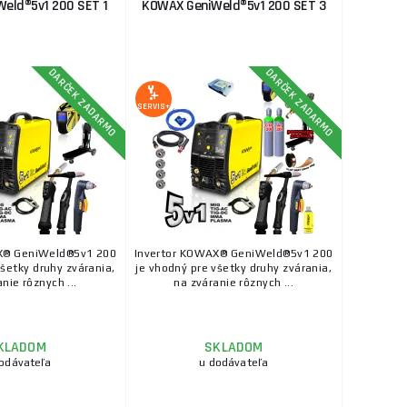
eld®5v1 200 SET 1
KOWAX GeniWeld®5v1 200 SET 3
DARČEK ZADARMO
DARČEK ZADARMO
SERVIS+
X® GeniWeld®5v1 200
Invertor KOWAX® GeniWeld®5v1 200
všetky druhy zvárania,
je vhodný pre všetky druhy zvárania,
nie rôznych ...
na zváranie rôznych ...
KLADOM
SKLADOM
odávateľa
u dodávateľa