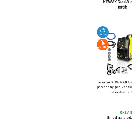
KOWAX GeniWel
Horák + 
AKCIA
SERVIS+
Invertor KOWAX® G
je vhodný pre všetk
na zváranie r
SKLA
ihneď na pred