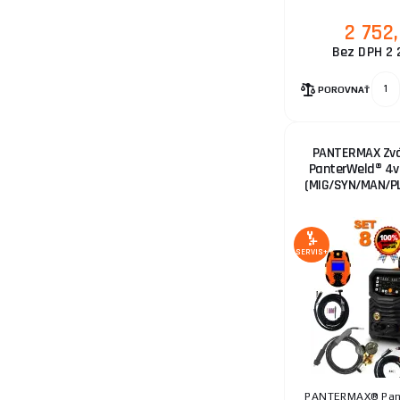
2 752
Bez DPH 2 
POROVNAŤ
PANTERMAX Zvár
PanterWeld® 4v
(MIG/SYN/MAN/P
SERVIS+
PANTERMAX® Pan