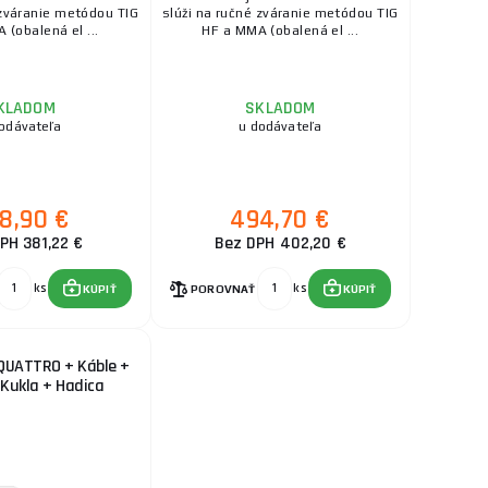
 zváranie metódou TIG
slúži na ručné zváranie metódou TIG
 (obalená el ...
HF a MMA (obalená el ...
KLADOM
SKLADOM
odávateľa
u dodávateľa
8,90 €
494,70 €
PH 381,22 €
Bez DPH 402,20 €
ks
ks
KÚPIŤ
POROVNAŤ
KÚPIŤ
 QUATTRO + Káble +
 Kukla + Hadica