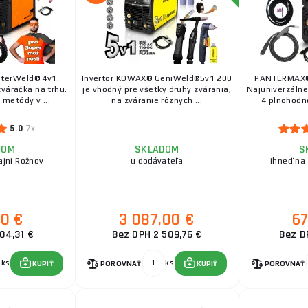
terWeld® 4v1.
Invertor KOWAX® GeniWeld®5v1 200
PANTERMAX®
zváračka na trhu.
je vhodný pre všetky druhy zvárania,
Najuniverzálne
metódy v ...
na zváranie rôznych ...
4 plnohodno
5.0
7x
DOM
SKLADOM
S
ajni Rožnov
u dodávateľa
ihneď na
30 €
3 087,00 €
67
04,31 €
Bez DPH 2 509,76 €
Bez D
ks
ks
KÚPIŤ
POROVNAŤ
KÚPIŤ
POROVNAŤ