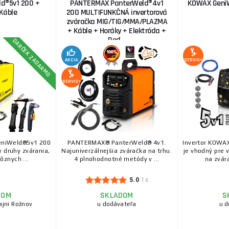
d®5v1 200 +
PANTERMAX PanterWeld®4v1
KOWAX GeniW
Káble
200 MULTIFUNKČNÁ invertorová
zváračka MIG/TIG/MMA/PLAZMA
+ Káble + Horáky + Elektróda +
Red....
DARČEK ZADARMO
AKCIA
SERVIS+
SERVIS+
eniWeld®5v1 200
PANTERMAX® PanterWeld® 4v1.
Invertor KOWA
y druhy zvárania,
Najuniverzálnejšia zváračka na trhu.
je vhodný pre 
ôznych ...
4 plnohodnotné metódy v ...
na zvára
5.0
1x
DOM
SKLADOM
S
ajni Rožnov
u dodávateľa
u d