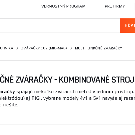
VERNOSTNÝ PROGRAM
PRE FIRMY
ECHNIKA
ZVÁRAČKY CO2 (MIG-MAG)
MULTIFUNKČNÉ ZVÁRAČKY
ČNÉ ZVÁRAČKY - KOMBINOVANÉ STROJ
áračky
spájajú niekoľko zváracích metód v jednom prístroji
lektródou) aj
TIG
, vybrané modely 4v1 a 5v1 navyše aj reza
 riešite.
 je
úspora peňazí aj miesta
– namiesto troch samostatných 
unkčná zváračka je preto ideálna na univerzálne použitie, kd
silný profil elektródou a inokedy urobiť čistý zvar nerezu m