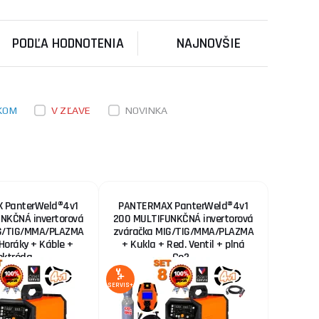
ks
KÚPIŤ
račka na trhu. 4
PODĽA HODNOTENIA
NAJNOVŠIE
.📦 ...
841,40 €
200 SET5bL
SKLADOM
u dodávateľa
račka na trhu. 4
ks
KÚPIŤ
.📦 ...
KOM
V ZĽAVE
NOVINKA
2 755,90 €
SKLADOM
u dodávateľa
tky druhy zvárania,
ks
KÚPIŤ
 PanterWeld®4v1
PANTERMAX PanterWeld®4v1
NKČNÁ invertorová
200 MULTIFUNKČNÁ invertorová
IG/TIG/MMA/PLAZMA
zváračka MIG/TIG/MMA/PLAZMA
Horáky + Káble +
+ Kukla + Red. Ventil + plná
ektróda...
Co2...
SERVIS+