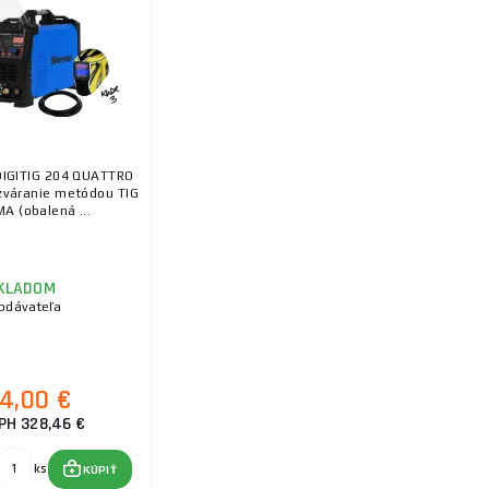
 DIGITIG 204 QUATTRO
 zváranie metódou TIG
A (obalená ...
KLADOM
odávateľa
4,00 €
PH 328,46 €
ks
KÚPIŤ