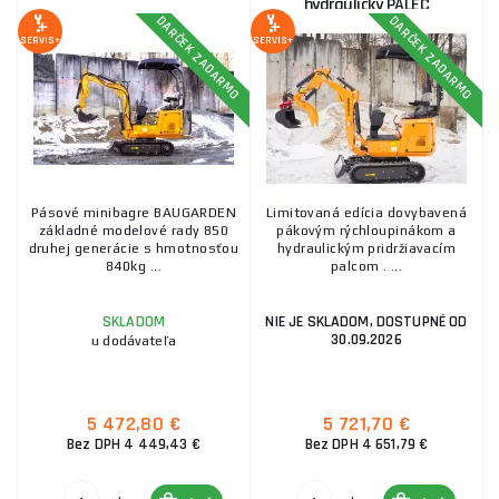
hydraulický PALEC
DARČEK ZADARMO
DARČEK ZADARMO
SERVIS+
SERVIS+
Pásové minibagre BAUGARDEN
Limitovaná edícia dovybavená
základné modelové rady 850
pákovým rýchloupinákom a
druhej generácie s hmotnosťou
hydraulickým pridržiavacím
840kg ...
palcom . ...
NIE JE SKLADOM, DOSTUPNÉ OD
SKLADOM
30.09.2026
u dodávateľa
5 472,80 €
5 721,70 €
Bez DPH 4 449,43 €
Bez DPH 4 651,79 €