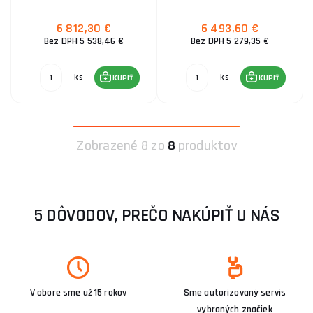
6 812,30 €
6 493,60 €
Bez DPH 5 538,46 €
Bez DPH 5 279,35 €
ks
ks
KÚPIŤ
KÚPIŤ
Zobrazené
8 zo
8
produktov
5 DÔVODOV, PREČO NAKÚPIŤ U NÁS
V obore sme už 15 rokov
Sme autorizovaný servis
vybraných značiek