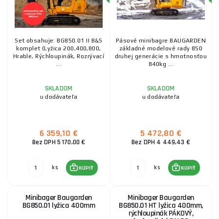
Set obsahuje: BG850.01 II B&S
Pásové minibagre BAUGARDEN
komplet (Lyžica 200,400,800,
základné modelové rady 850
Hrable, Rýchloupinák, Rozrývací
druhej generácie s hmotnosťou
...
840kg ...
SKLADOM
SKLADOM
u dodávateľa
u dodávateľa
6 359,10 €
5 472,80 €
Bez DPH 5 170,00 €
Bez DPH 4 449,43 €
ks
ks
KÚPIŤ
KÚPIŤ
Minibager Baugarden
Minibager Baugarden
BG850.01 lyžica 400mm
BG850.01 HT lyžica 400mm,
rýchloupinák PÁKOVÝ,