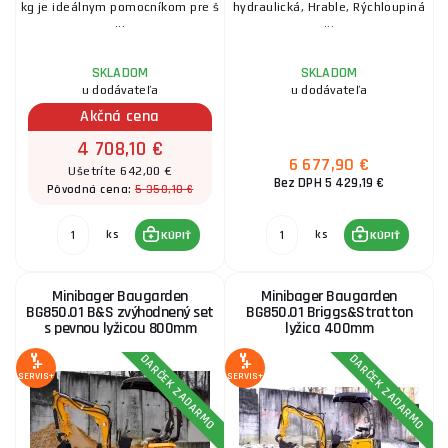
kg je ideálnym pomocníkom pre š
hydraulická, Hrable, Rýchloupiná
...
...
SKLADOM
SKLADOM
u dodávateľa
u dodávateľa
Akčná cena
4 708,10 €
6 677,90 €
Ušetríte 642,00 €
Bez DPH 5 429,19 €
5 350,10 €
Pôvodná cena:
ks
ks
KÚPIŤ
KÚPIŤ
Minibager Baugarden
Minibager Baugarden
BG850.01 B&S zvýhodnený set
BG850.01 Briggs&Stratton
s pevnou lyžicou 800mm
lyžica 400mm
DARČEK ZADARMO
DARČEK ZADARMO
SERVIS+
SERVIS+