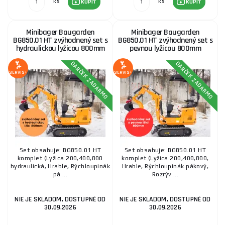
ks
ks
KÚPIŤ
KÚPIŤ
Minibager Baugarden
Minibager Baugarden
BG850.01 HT zvýhodnený set s
BG850.01 HT zvýhodnený set s
hydraulickou lyžicou 800mm
pevnou lyžicou 800mm
DARČEK ZADARMO
DARČEK ZADARMO
SERVIS+
SERVIS+
Set obsahuje: BG850.01 HT
Set obsahuje: BG850.01 HT
komplet (Lyžica 200,400,800
komplet (Lyžica 200,400,800,
hydraulická, Hrable, Rýchloupinák
Hrable, Rýchloupinák pákový,
pá ...
Rozrýv ...
NIE JE SKLADOM, DOSTUPNÉ OD
NIE JE SKLADOM, DOSTUPNÉ OD
30.09.2026
30.09.2026