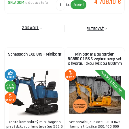
4 708,10 €
SKLADOM
u dodávateľa
ks
KÚPIŤ
ZORADIŤ
FILTROVAŤ
Scheppach EXC 815 - Minibagr
Minibager Baugarden
BG850.01 B&S zvýhodnený set
s hydraulickou lyžicou 800mm
DARČEK ZADARMO
AKCIA
SERVIS+
-12 %
ZĽAVA
SERVIS+
Tento kompaktný mini bager s
Set obsahuje: BG850.01 II B&S
prevádzkovou hmotnosťou 563,5
komplet (Lyžica 200,400,800