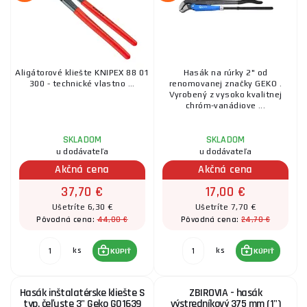
Aligátorové kliešte KNIPEX 88 01
Hasák na rúrky 2" od
300 - technické vlastno ...
renomovanej značky GEKO .
Vyrobený z vysoko kvalitnej
chróm-vanádiove ...
SKLADOM
SKLADOM
u dodávateľa
u dodávateľa
Akčná cena
Akčná cena
37,70 €
17,00 €
Ušetríte 6,30 €
Ušetríte 7,70 €
44,00 €
24,70 €
Pôvodná cena:
Pôvodná cena:
ks
ks
KÚPIŤ
KÚPIŤ
Hasák inštalatérske kliešte S
ZBIROVIA - hasák
typ, čeľuste 3" Geko G01639
výstredníkový 375 mm (1")