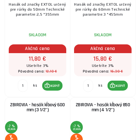
Hasák od značky EXTOL určený
Hasák od značky EXTOL určený
pre rúrky do 50mm Technické
pre rúrky do 60mm Technické
parametre:2,5 "355mm
parametre:3 "455mm
SKLADOM
SKLADOM
Akčná cena
Akčná cena
11,80 €
15,80 €
Ušetríte 3%
Ušetríte 3%
12,10 €
16,30 €
Pôvodná cena:
Pôvodná cena:
ks
ks
KÚPIŤ
KÚPIŤ
ZBIROVIA - hasák kĺbový 600
ZBIROVIA - hasák kĺbový 850
mm (3 1/2")
mm (4 1/2")
-7 %
-7 %
ZĽAVA
ZĽAVA