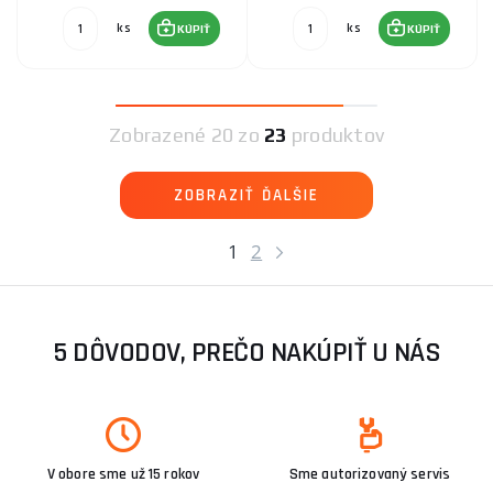
ks
ks
KÚPIŤ
KÚPIŤ
Zobrazené
20 zo
23
produktov
ZOBRAZIŤ ĎALŠIE
1
2
5 DÔVODOV, PREČO NAKÚPIŤ U NÁS
V obore sme už 15 rokov
Sme autorizovaný servis