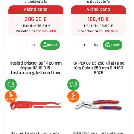
u dodávateľa
u dodávateľa
Akčná cena
Akčná cena
286,30 €
108,40 €
Ušetríte 36,80 €
Ušetríte 13,90 €
323,10 €
122,30 €
Pôvodná cena:
Pôvodná cena:
ks
ks
KÚPIŤ
KÚPIŤ
Hasiaci prístroj 90° 420 mm.
KNIPEX 87 05 250 Kliešte na
Knipex 83 10 015 -
rúry Cobra 250 mm DIN ISO
fosfátovaný, leštená hlava
8976
-11 %
-14 %
ZĽAVA
ZĽAVA
SERVIS+
SERVIS+
Technické vlastnosti kľúča:
KNIPEX-Cobra, inštalatérske