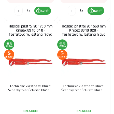
ks
ks
KÚPIŤ
KÚPIŤ
Hasiaci prístroj 90° 750 mm
Hasiaci prístroj 90° 560 mm
Knipex 83 10 040 -
Knipex 83 10 020 -
fosfátovaný, leštená hlava
fosfátovaný, leštená hlava
-11 %
-11 %
ZĽAVA
ZĽAVA
SERVIS+
SERVIS+
Technické vlastnosti kľúča:
Technické vlastnosti kľúča:
Švédsky tvar Čeľuste kľúča ...
Švédsky tvar Čeľuste kľúča ...
SKLADOM
SKLADOM