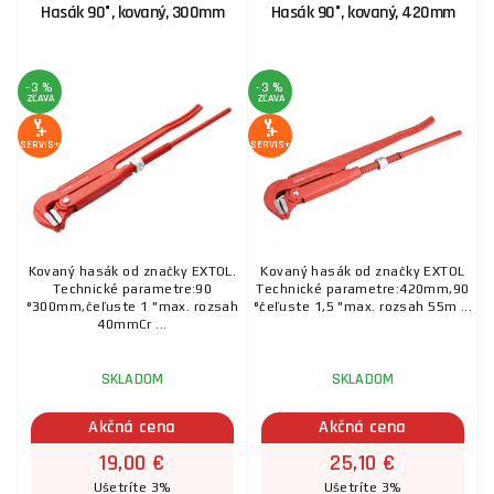
Hasák 90°, kovaný, 300mm
Hasák 90°, kovaný, 420mm
-3 %
-3 %
ZĽAVA
ZĽAVA
SERVIS+
SERVIS+
Kovaný hasák od značky EXTOL.
Kovaný hasák od značky EXTOL
Technické parametre:90
Technické parametre:420mm,90
°300mm,čeľuste 1 "max. rozsah
°čeľuste 1,5 "max. rozsah 55m ...
40mmCr ...
SKLADOM
SKLADOM
Akčná cena
Akčná cena
19,00 €
25,10 €
Ušetríte 3%
Ušetríte 3%