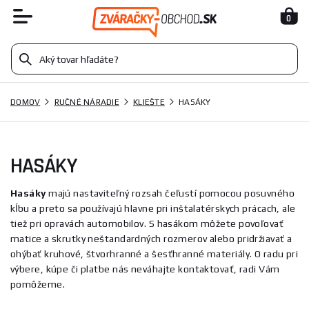
0
DOMOV
RUČNÉ NÁRADIE
KLIEŠTE
HASÁKY
HASÁKY
Hasáky
majú nastaviteľný rozsah čeľustí pomocou posuvného
kĺbu a preto sa používajú hlavne pri inštalatérskych prácach, ale
tiež pri opravách automobilov. S hasákom môžete povoľovať
matice a skrutky neštandardných rozmerov alebo pridržiavať a
ohýbať kruhové, štvorhranné a šesťhranné materiály. O radu pri
výbere, kúpe či platbe nás neváhajte kontaktovať, radi Vám
pomôžeme.