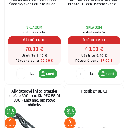
Švédsky tvar Čeľuste kľúča ...
kliešte HiTech. Patentované ...
SKLADOM
SKLADOM
u dodávateľa
u dodávateľa
Akčná cena
Akčná cena
70,80 €
48,90 €
Ušetríte 9,10 €
Ušetríte 8,10 €
79,90 €
57,00 €
Pôvodná cena:
Pôvodná cena:
ks
ks
KÚPIŤ
KÚPIŤ
Aligátorové inštalatérske
Hasák 2" GEKO
kliešte 300 mm. KNIPEX 88 01
300 - Leštené, plastové
objímky
-14 %
-31 %
ZĽAVA
ZĽAVA
SERVIS+
SERVIS+