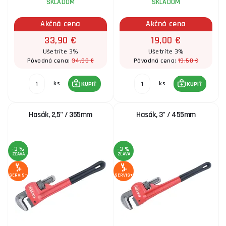
SKLADOM
SKLADOM
Akčná cena
Akčná cena
33,90 €
19,00 €
Ušetríte 3%
Ušetríte 3%
34,90 €
19,50 €
Pôvodná cena:
Pôvodná cena:
ks
ks
KÚPIŤ
KÚPIŤ
Hasák, 2,5" / 355mm
Hasák, 3" / 455mm
-3 %
-3 %
ZĽAVA
ZĽAVA
SERVIS+
SERVIS+