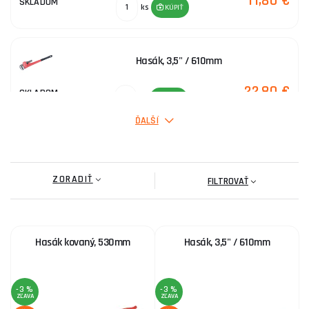
11,80 €
SKLADOM
ks
KÚPIŤ
Hasák, 3,5" / 610mm
22,80 €
SKLADOM
ks
KÚPIŤ
ĎALŠÍ
ZBIROVIA - hasák kĺbový 450 mm (2 1/2")
ZORADIŤ
69,90 €
FILTROVAŤ
SKLADOM
u dodávateľa
ks
KÚPIŤ
Hasák kovaný, 530mm
Hasák, 3,5" / 610mm
-3 %
-3 %
ZĽAVA
ZĽAVA