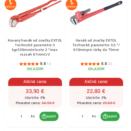
SERVIS+
SERVIS+
Kovaný hasák od značky EXTOL
Hasák od značky EXTOL
Technické parametre:S
Technické parametre:3,5 "/
typ530mmčeľuste 2 "max.
610mmpre rúrky do 75mm
rozsah 67mmCrV
5.0
1x
5.0
2x
SKLADOM
SKLADOM
Akčná cena
Akčná cena
33,90 €
22,80 €
Ušetríte 3%
Ušetríte 3%
34,90 €
23,50 €
Pôvodná cena:
Pôvodná cena:
ks
ks
KÚPIŤ
KÚPIŤ