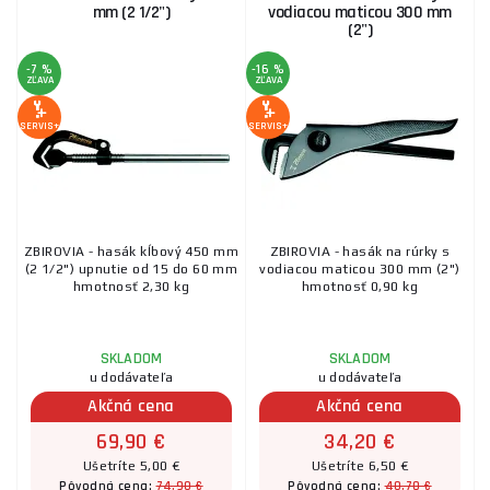
mm (2 1/2")
vodiacou maticou 300 mm
(2")
-7 %
-16 %
ZĽAVA
ZĽAVA
SERVIS+
SERVIS+
ZBIROVIA - hasák kĺbový 450 mm
ZBIROVIA - hasák na rúrky s
(2 1/2") upnutie od 15 do 60 mm
vodiacou maticou 300 mm (2")
hmotnosť 2,30 kg
hmotnosť 0,90 kg
SKLADOM
SKLADOM
u dodávateľa
u dodávateľa
Akčná cena
Akčná cena
69,90 €
34,20 €
Ušetríte 5,00 €
Ušetríte 6,50 €
74,90 €
40,70 €
Pôvodná cena:
Pôvodná cena: