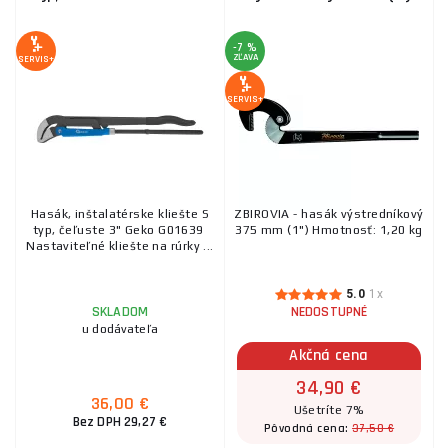
-7 %
ZĽAVA
SERVIS+
SERVIS+
Hasák, inštalatérske kliešte S
ZBIROVIA - hasák výstredníkový
typ, čeľuste 3" Geko G01639
375 mm (1") Hmotnosť: 1,20 kg
Nastaviteľné kliešte na rúrky ...
5.0
1x
SKLADOM
NEDOSTUPNÉ
u dodávateľa
Akčná cena
34,90 €
36,00 €
Ušetríte 7%
Bez DPH 29,27 €
37,50 €
Pôvodná cena: