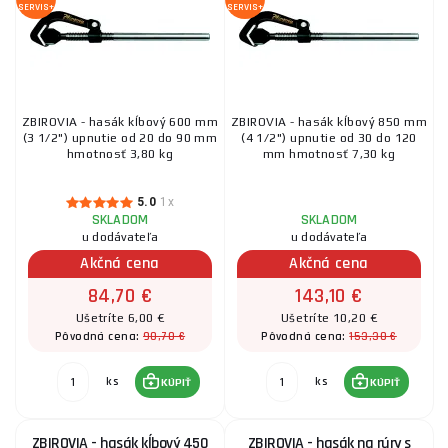
SERVIS+
SERVIS+
ZBIROVIA - hasák kĺbový 600 mm
ZBIROVIA - hasák kĺbový 850 mm
(3 1/2") upnutie od 20 do 90 mm
(4 1/2") upnutie od 30 do 120
hmotnosť 3,80 kg
mm hmotnosť 7,30 kg
5.0
1x
SKLADOM
SKLADOM
u dodávateľa
u dodávateľa
Akčná cena
Akčná cena
84,70 €
143,10 €
Ušetríte 6,00 €
Ušetríte 10,20 €
90,70 €
153,30 €
Pôvodná cena:
Pôvodná cena:
ks
ks
KÚPIŤ
KÚPIŤ
ZBIROVIA - hasák kĺbový 450
ZBIROVIA - hasák na rúry s