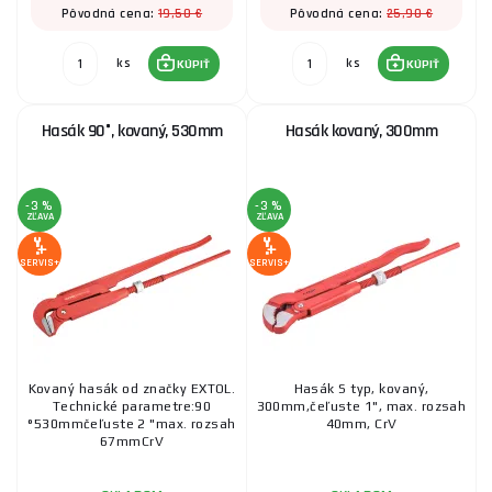
19,50 €
25,90 €
Pôvodná cena:
Pôvodná cena:
ks
ks
KÚPIŤ
KÚPIŤ
Hasák 90°, kovaný, 530mm
Hasák kovaný, 300mm
-3 %
-3 %
ZĽAVA
ZĽAVA
SERVIS+
SERVIS+
Kovaný hasák od značky EXTOL.
Hasák S typ, kovaný,
Technické parametre:90
300mm,čeľuste 1", max. rozsah
°530mmčeľuste 2 "max. rozsah
40mm, CrV
67mmCrV