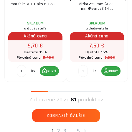
mm (8ks Ø 1 + 8ks Ø 1,5 + ...
dĺžka 250 mm (Ø 2,0
mm)Pevnosť 64 ...
SKLADOM
SKLADOM
u dodávateľa
u dodávateľa
Akčná cena
Akčná cena
9,70 €
7,50 €
Ušetríte 15%
Ušetríte 15%
11,40 €
8,80 €
Pôvodná cena:
Pôvodná cena:
ks
ks
KÚPIŤ
KÚPIŤ
Zobrazené
20 zo
81
produktov
ZOBRAZIŤ ĎALŠIE
1
2
3
...
5