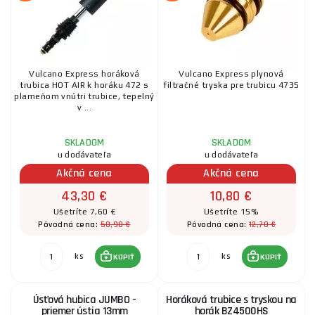
Vulcano Express horáková
Vulcano Express plynová
trubica HOT AIR k horáku 472 s
filtračné tryska pre trubicu 4735
plameňom vnútri trubice, tepelný
v ...
SKLADOM
SKLADOM
u dodávateľa
u dodávateľa
Akčná cena
Akčná cena
43,30 €
10,80 €
Ušetríte 7,60 €
Ušetríte 15%
50,90 €
12,70 €
Pôvodná cena:
Pôvodná cena:
ks
ks
KÚPIŤ
KÚPIŤ
Úsťová hubica JUMBO -
Horáková trubice s tryskou na
priemer ústia 13mm
horák BZ4500HS