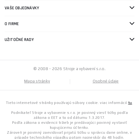
VAŠE OBJEDNÁVKY
O FIRME
UŽITOČNÉ RADY
© 2008 - 2026 Stroje a vybavení s.r.o.
Mapa stránky
Osobné údaje
Tieto internetové stránky používajú súbory cookie. viac informácií
tu
.
Podnikateľ Stroje a vybavenie s.r.o. je povinný viesť tržby podľa
zákona o EET a to od dátumu 1.3.2017.
Podľa zákona o evidencii tržieb je predávajúci povinný vystaviť
kupujúcemu účtenku.
Zároveň je povinný zaevidovať prijatú tržbu u správcu dane online, v
prípade technického výpadku potom najneskôr do 48 hodín.