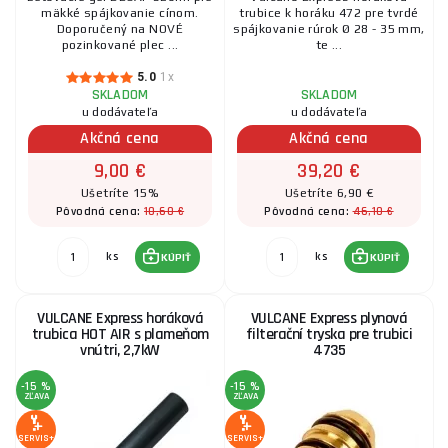
mäkké spájkovanie cínom.
trubice k horáku 472 pre tvrdé
Doporučený na NOVÉ
spájkovanie rúrok Ø 28 - 35 mm,
pozinkované plec ...
te ...
5.0
1x
SKLADOM
SKLADOM
u dodávateľa
u dodávateľa
Akčná cena
Akčná cena
9,00 €
39,20 €
Ušetríte 15%
Ušetríte 6,90 €
10,60 €
46,10 €
Pôvodná cena:
Pôvodná cena:
ks
ks
KÚPIŤ
KÚPIŤ
VULCANE Express horáková
VULCANE Express plynová
trubica HOT AIR s plameňom
filterační tryska pre trubici
vnútri, 2,7kW
4735
-15 %
-15 %
ZĽAVA
ZĽAVA
SERVIS+
SERVIS+