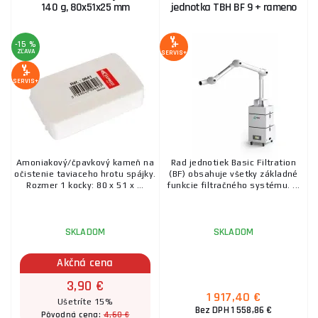
140 g, 80x51x25 mm
jednotka TBH BF 9 + rameno
OT658 Výtoková plynová dýza TURBO imbusový kľúč
-15 %
ZĽAVA
SERVIS+
12,60 €
SKLADOM
u dodávateľa
ks
KÚPIŤ
SERVIS+
Amoniakový/čpavkový kameň na
Rad jednotiek Basic Filtration
očistenie taviaceho hrotu spájky.
(BF) obsahuje všetky základné
Rozmer 1 kocky: 80 x 51 x ...
funkcie filtračného systému. ...
SKLADOM
SKLADOM
Akčná cena
3,90 €
1 917,40 €
Ušetríte 15%
Bez DPH 1 558,86 €
4,60 €
Pôvodná cena: