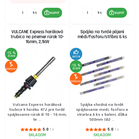
ks
ks
KÚPIŤ
KÚPIŤ
VULCANE Express horáková
Spájka na tvrdé pájení
trubica na priemer rúrok 10-
mědi/fosforu/stříbra 6 ks
16mm, 2,1kW
-15 %
ZĽAVA
AKCIA
-15 %
ZĽAVA
SERVIS+
SERVIS+
Vulcano Express horáková
Spájka vhodná na tvrdé
trubice k horáku 472 pre tvrdé
spájkovanie medi, fosforu a
spájkovanie rúrok Ø 10 - 16 mm,
striebra.6 ks v balení, dĺžka
te ...
500mm (Ø2 ...
5.0
1x
5.0
1x
SKLADOM
SKLADOM