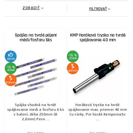
ZORADIŤ
2,10 €
FILTROVAŤ
SKLADOM
u dodávateľa
ks
KÚPIŤ
Spájka na tvrdé pájení
KMP Horáková tryska na tvrdé
Letovací gel DECAP 320ml
mědi/fosforu 6ks
spájkovanie 40 mm
9,00 €
SKLADOM
u dodávateľa
ks
KÚPIŤ
-15 %
ZĽAVA
AKCIA
-15 %
ZĽAVA
SERVIS+
Spájka na tvrdé pájení železa 24 ks
SERVIS+
9,70 €
SKLADOM
u dodávateľa
ks
KÚPIŤ
Spájka vhodná na tvrdé
Horáková tryska na tvrdé
spájkovanie medi a fosforu.6 ks
spájkovanie max. priemer 40 mm
Spájka na tvrdé pájení mosazi 6 ks
v balení, déka 250mm (Ø
Cu-rúrky. Pre horák Kempomatic
2,0mm).Pevn ...
...
9,10 €
SKLADOM
u dodávateľa
ks
KÚPIŤ