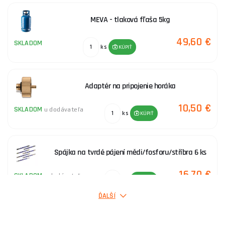
MEVA - tlaková fľaša 5kg
49,60 €
SKLADOM
ks
KÚPIŤ
Adaptér na pripojenie horáka
10,50 €
SKLADOM
u dodávateľa
ks
KÚPIŤ
Spájka na tvrdé pájení mědi/fosforu/stříbra 6 ks
16,70 €
SKLADOM
u dodávateľa
ks
KÚPIŤ
ĎALŠÍ
Štetec na nanášanie spájkovacej pasty - 2 ks