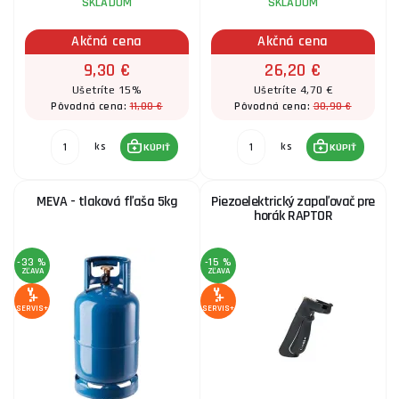
SKLADOM
SKLADOM
Akčná cena
Akčná cena
Spájka na tvrdé pájení mědi/fosforu 6ks
9,30 €
26,20 €
Ušetríte 15%
Ušetríte 4,70 €
9,30 €
SKLADOM
11,00 €
30,90 €
Pôvodná cena:
Pôvodná cena:
ks
KÚPIŤ
ks
ks
KÚPIŤ
KÚPIŤ
Spájka na tvrdé pájení obalovené mědi/stříbra 5%
8ks
MEVA - tlaková fľaša 5kg
Piezoelektrický zapaľovač pre
36,70 €
horák RAPTOR
SKLADOM
u dodávateľa
ks
KÚPIŤ
-33 %
-15 %
ZĽAVA
ZĽAVA
Letovací voda 1 litr
SERVIS+
SERVIS+
12,90 €
SKLADOM
u dodávateľa
ks
KÚPIŤ