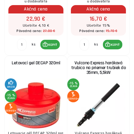
u dodávateľa
u dodávateľa
Akčná cena
Akčná cena
22,90 €
16,70 €
Ušetríte 4,10 €
Ušetríte 15%
27,00 €
19,70 €
Pôvodná cena:
Pôvodná cena:
ks
ks
KÚPIŤ
KÚPIŤ
Letovací gel DECAP 320ml
Vulcano Express horáková
trubica na priemer trubiek do
35mm, 5,5kW
-15 %
ZĽAVA
AKCIA
-15 %
ZĽAVA
SERVIS+
SERVIS+
Letovacie gél DECAP 320ml pre
Vulcano Express horáková