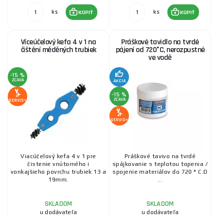
ks
ks
KÚPIŤ
KÚPIŤ
Víceúčelový kefa 4 v 1 na
Práškové tavidlo na tvrdé
čištění měděných trubiek
pájení od 720°C, nerozpustné
ve vodě
-15 %
ZĽAVA
AKCIA
-15 %
ZĽAVA
SERVIS+
SERVIS+
Viacúčelový kefa 4 v 1 pre
Práškové tavivo na tvrdé
čistenie vnútorného i
spájkovanie s teplotou topenia /
vonkajšieho povrchu trubiek 13 a
spojenie materiálov do 720 ° C.D
19mm.
...
SKLADOM
SKLADOM
u dodávateľa
u dodávateľa