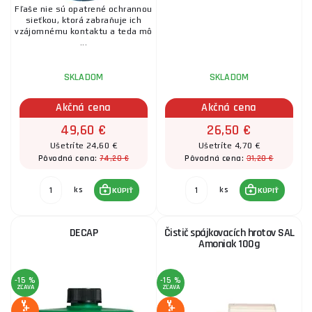
KMP Horáková tryska s precíznym plameňom
Fľaše nie sú opatrené ochrannou
sieťkou, ktorá zabraňuje ich
vzájomnému kontaktu a teda mô
25,20 €
SKLADOM
...
u dodávateľa
ks
KÚPIŤ
SKLADOM
SKLADOM
Pripojovacia objímka plynovej hadice G3/8LH
Akčná cena
Akčná cena
49,60 €
26,50 €
7,10 €
SKLADOM
u dodávateľa
ks
KÚPIŤ
Ušetríte 24,60 €
Ušetríte 4,70 €
74,20 €
31,20 €
Pôvodná cena:
Pôvodná cena:
ks
ks
KÚPIŤ
KÚPIŤ
PARA´FLAM tepelne odolná deka 20x25 cm 3ks
22,00 €
SKLADOM
u dodávateľa
DECAP
Čistič spájkovacích hrotov SAL
ks
KÚPIŤ
Amoniak 100g
Práškové tavidlo na tvrdé pájení od 720°C,
-15 %
-15 %
ZĽAVA
ZĽAVA
nerozpustné ve vodě