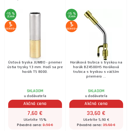
-15 %
-15 %
ZĽAVA
ZĽAVA
SERVIS+
SERVIS+
Úsťová tryska JUMBO - priemer
Horáková trubica s tryskou na
ústia trysky 13 mm. Hodí sa pre
horák BZ4500HS Horáková
horák TS 8000.
trubica s tryskou s väčším
priemero ...
SKLADOM
SKLADOM
u dodávateľa
u dodávateľa
Akčná cena
Akčná cena
7,60 €
33,60 €
Ušetríte 15%
Ušetríte 5,90 €
8,90 €
39,50 €
Pôvodná cena:
Pôvodná cena: