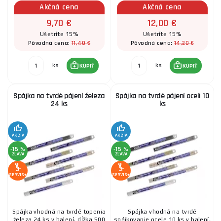
Akčná cena
Akčná cena
9,70 €
12,00 €
Ušetríte 15%
Ušetríte 15%
11,40 €
14,20 €
Pôvodná cena:
Pôvodná cena:
ks
ks
KÚPIŤ
KÚPIŤ
Spájka na tvrdé pájení železa
Spájka na tvrdé pájení oceli 10
24 ks
ks
AKCIA
AKCIA
-15 %
-15 %
ZĽAVA
ZĽAVA
SERVIS+
SERVIS+
Spájka vhodná na tvrdé topenia
Spájka vhodná na tvrdé
železa.24 ks v balení, dĺžka 500
spájkovanie ocele.10 ks v balení,