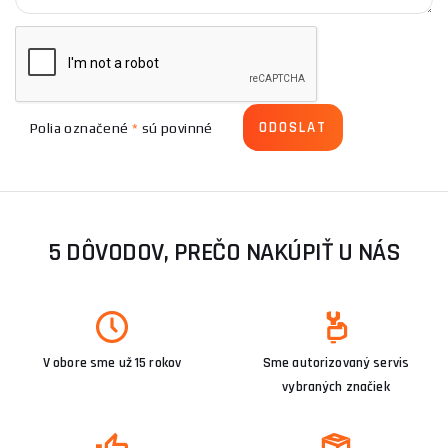
Polia označené
*
sú povinné
5 DÔVODOV, PREČO NAKÚPIŤ U NÁS
V obore sme už 15 rokov
Sme autorizovaný servis
vybraných značiek