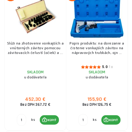
Slúži na zhotovenie vonkajších a
Popis produktu: na dorezanie a
vnútorných závitov pomocou
čistenie vonkajších závitov na
závitovacích čeľustí (očiek) a ...
nápravových trubkách, ojn ...
5.0
1x
SKLADOM
SKLADOM
u dodávateľa
u dodávateľa
452,30 €
155,90 €
Bez DPH 367,72 €
Bez DPH 126,75 €
ks
ks
KÚPIŤ
KÚPIŤ