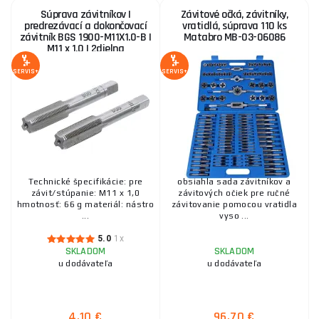
Súprava závitníkov |
Závitové očká, závitníky,
predrezávací a dokončovací
vratidlá, súprava 110 ks
závitník BGS 1900-M11X1.0-B |
Matabro MB-03-06086
M11 x 1,0 | 2dielna
SERVIS+
SERVIS+
Technické špecifikácie: pre
obsiahla sada závitníkov a
závit/stúpanie: M11 x 1,0
závitových očiek pre ručné
hmotnosť: 66 g materiál: nástro
závitovanie pomocou vratidla
...
vyso ...
5.0
1x
SKLADOM
SKLADOM
u dodávateľa
u dodávateľa
4,10 €
96,70 €