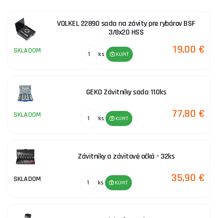
mazivom podľa spracovávaného materiálu. Pri rezaní hliníka a
duralu je pre mazanie vhodná mydlová zmes. Pri rezaní do
VOLKEL 22890 sada na závity pre rybárov BSF
ocele je pre mazanie vhodný repkový olej a pri rezaní do liatiny
3/8x20 HSS
sa používa stlačený vzduch.
19,00 €
SKLADOM
ks
KÚPIŤ
Ponúkame Vám závitníky samotné alebo v sadách s Vratidla a
závitovými očkami. Stačí si len vybrať. O radu pri výbere, kúpe či
platbe nás neváhajte kontaktovať, radi Vám pomôžeme.
GEKO Závitníky sada 110ks
77,80 €
SKLADOM
ks
KÚPIŤ
Závitníky a závitové očká - 32ks
35,90 €
SKLADOM
ks
KÚPIŤ