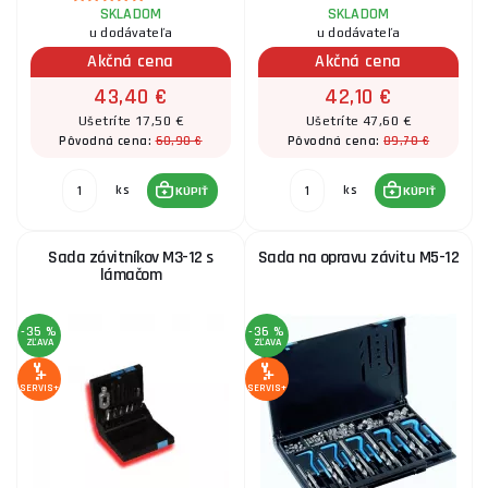
SKLADOM
SKLADOM
u dodávateľa
u dodávateľa
Akčná cena
Akčná cena
43,40 €
42,10 €
Ušetríte 17,50 €
Ušetríte 47,60 €
60,90 €
89,70 €
Pôvodná cena:
Pôvodná cena:
ks
ks
KÚPIŤ
KÚPIŤ
Sada závitníkov M3-12 s
Sada na opravu závitu M5-12
lámačom
-35 %
-36 %
ZĽAVA
ZĽAVA
SERVIS+
SERVIS+