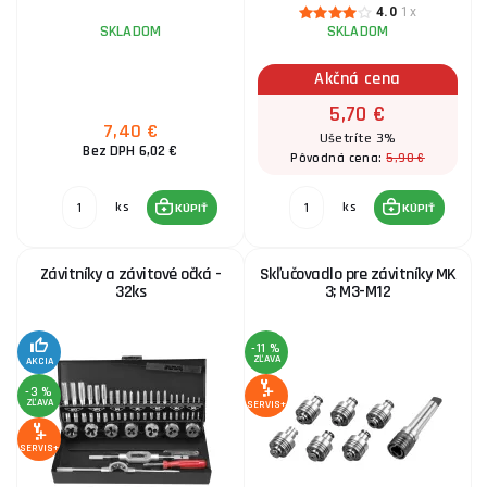
4.0
1x
SKLADOM
SKLADOM
Akčná cena
5,70 €
7,40 €
Ušetríte 3%
Bez DPH 6,02 €
5,90 €
Pôvodná cena:
ks
ks
KÚPIŤ
KÚPIŤ
Závitníky a závitové očká -
Skľučovadlo pre závitníky MK
32ks
3; M3-M12
-11 %
ZĽAVA
AKCIA
-3 %
ZĽAVA
SERVIS+
SERVIS+