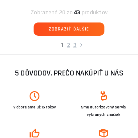
Zobrazené
20 zo
43
produktov
ZOBRAZIŤ ĎALŠIE
1
2
3
5 DÔVODOV, PREČO NAKÚPIŤ U NÁS
V obore sme už 15 rokov
Sme autorizovaný servis
vybraných značiek