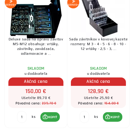
SERVIS+
SERVIS+
Deluxe sada na opravu závitov
Sada závitníkov v kovovej kazete
M5-M12 obsahuje: vrtáky,
rozmery: M 3 - 4 - 5 - 6 - 8 - 10 -
závitníky, zavádzača,
12 vrtáky - 2,5 - 3, ...
odlamovacie a ...
SKLADOM
SKLADOM
u dodávateľa
u dodávateľa
Akčná cena
Akčná cena
150,00 €
128,90 €
Ušetríte 89,70 €
Ušetríte 25,90 €
239,70 €
154,80 €
Pôvodná cena:
Pôvodná cena:
ks
ks
KÚPIŤ
KÚPIŤ