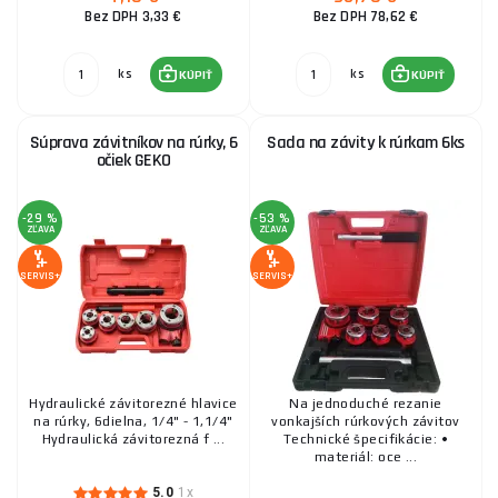
Bez DPH 3,33 €
Bez DPH 78,62 €
ks
ks
KÚPIŤ
KÚPIŤ
Súprava závitníkov na rúrky, 6
Sada na závity k rúrkam 6ks
očiek GEKO
-29 %
-53 %
ZĽAVA
ZĽAVA
SERVIS+
SERVIS+
Hydraulické závitorezné hlavice
Na jednoduché rezanie
na rúrky, 6dielna, 1/4" - 1,1/4"
vonkajších rúrkových závitov
Hydraulická závitorezná f ...
Technické špecifikácie: •
materiál: oce ...
5.0
1x