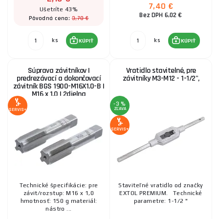
7,40 €
Ušetríte 43%
Bez DPH 6,02 €
3,70 €
Pôvodná cena:
ks
ks
KÚPIŤ
KÚPIŤ
Súprava závitníkov |
Vratidlo stavitelné, pre
predrezávací a dokončovací
závitníky M3-M12 - 1-1/2",
závitník BGS 1900-M16X1.0-B |
M16 x 1,0 | 2dielna
-3 %
ZĽAVA
SERVIS+
SERVIS+
Technické špecifikácie: pre
Staviteľné vratidlo od značky
závit/rozstup: M16 x 1,0
EXTOL PREMIUM. Technické
hmotnosť: 150 g materiál:
parametre: 1-1/2 "
nástro ...