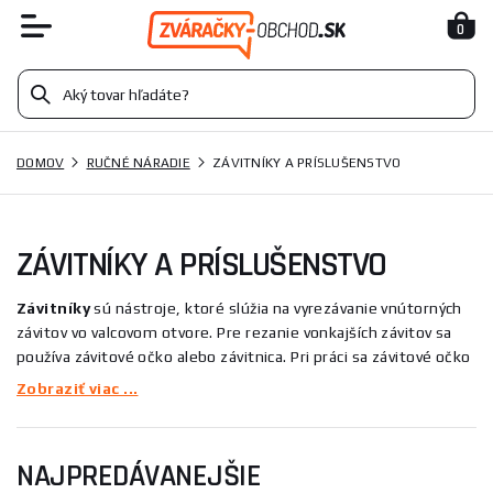
0
DOMOV
RUČNÉ NÁRADIE
ZÁVITNÍKY A PRÍSLUŠENSTVO
ZÁVITNÍKY A PRÍSLUŠENSTVO
Závitníky
sú nástroje, ktoré slúžia na vyrezávanie vnútorných
závitov vo valcovom otvore. Pre rezanie vonkajších závitov sa
používa závitové očko alebo závitnica. Pri práci sa závitové očko
alebo závitnica upevňujú do vratidla. Vratidlo zaisťuje
Zobraziť viac ...
jednoduché uchopenie závitových očiek alebo závitníc a tiež
zaisťuje pôsobenie sily na materiál. Závitník má tvar skrutky so
závitmi, ktoré sú prerušené výrezy pre odvod počas vznikajúce
NAJPREDÁVANEJŠIE
triesky. Pri rezaní závitov sa závitníkom je dôležité ho mazať