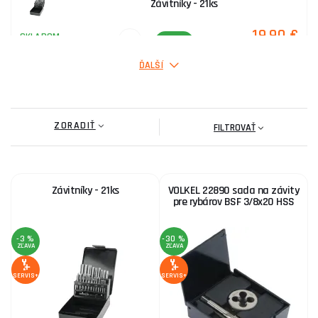
Závitníky - 21ks
19,90 €
SKLADOM
ks
KÚPIŤ
ĎALŠÍ
Sada na závity k rúrkam 6ks
ZORADIŤ
42,10 €
FILTROVAŤ
SKLADOM
u dodávateľa
ks
KÚPIŤ
Závitníky - 21ks
VOLKEL 22890 sada na závity
Sada sekáčov na matice 4ks 9-27mm
pre rybárov BSF 3/8x20 HSS
28,00 €
SKLADOM
ks
KÚPIŤ
-3 %
-30 %
ZĽAVA
ZĽAVA
SERVIS+
SERVIS+
Vratidlo stavitelné, pre závitníky M3-M12 - 1-1/2",
5,70 €