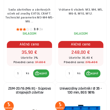
Sada závitníkov a závitových
Vrátane 6 vložiek: M3, M4, M5,
očiek od značky EXTOL CRAFT.
M6-8, M10, M12.
Technické parametre:M3-M4-M5-
M6 ...
3.0
2x
SKLADOM
SKLADOM
Akčná cena
Akčná cena
35,90 €
248,00 €
Ušetríte 3%
Ušetríte 30,40 €
37,00 €
278,40 €
Pôvodná cena:
Pôvodná cena:
ks
ks
KÚPIŤ
KÚPIŤ
ZSM-20/16 (Mk III) - Súprava
Univerzálny závitník | Ø 35 -
strojových závitov
130 mm, BGS 9816
SERVIS+
SERVIS+