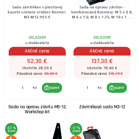
Sada závitníkov v plastovej
Sada na opravu závitov -
kazete vrátane vrtákov Rozmer:
kombinovaná Rozmery: M 5 x 0.8,
M3-M12 HSS-E
M 6 x 1.0, M 8 x 1.25, M 10 x 1. ...
SKLADOM
SKLADOM
u dodávateľa
u dodávateľa
Akčná cena
Akčná cena
52,30 €
137,30 €
Ušetríte 28,50 €
Ušetríte 78,40 €
80,80 €
215,70 €
Pôvodná cena:
Pôvodná cena:
ks
ks
KÚPIŤ
KÚPIŤ
Sada na opravu závitu M5-12,
Závitníková sada M3-12
Workshop kit
-37 %
-17 %
ZĽAVA
ZĽAVA