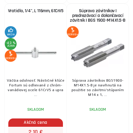
2,10 €
SKLADOM
Vratidlo, 1/4", L 116mm, 61CrV5
Súprava závitníkov |
ks
KÚPIŤ
predrezávací a dokončovací
závitník | BGS 1900-M14X1.5-B
AKCIA
SERVIS+
-43 %
ZĽAVA
SERVIS+
Väčšia odolnosť. Nástrčné kľúče
Súprava závitníkov BGS1900-
Fortum sú odlievané z chróm-
M14X1.5-B je navrhnutá na
vanádiovej ocele 61CrV5 a upra
použitie so závitmi/stúpaním
...
M14 x 1, ...
SKLADOM
SKLADOM
Akčná cena
2,10 €