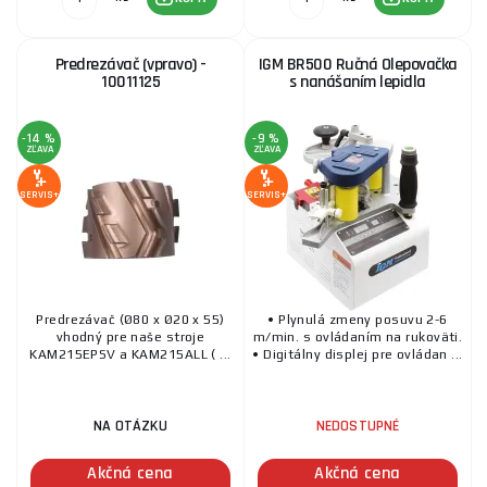
Predrezávač (vpravo) -
IGM BR500 Ručná Olepovačka
10011125
s nanášaním lepidla
-14 %
-9 %
ZĽAVA
ZĽAVA
SERVIS+
SERVIS+
Predrezávač (Ø80 x Ø20 x 55)
• Plynulá zmeny posuvu 2-6
vhodný pre naše stroje
m/min. s ovládaním na rukoväti.
KAM215EPSV a KAM215ALL ( ...
• Digitálny displej pre ovládan ...
NA OTÁZKU
NEDOSTUPNÉ
Akčná cena
Akčná cena