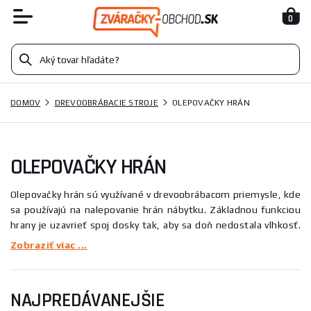
0
DOMOV
DREVOOBRÁBACIE STROJE
OLEPOVAČKY HRÁN
OLEPOVAČKY HRÁN
Olepovačky hrán sú využívané v drevoobrábacom priemysle, kde
sa používajú na nalepovanie hrán nábytku. Základnou funkciou
hrany je uzavrieť spoj dosky tak, aby sa doň nedostala vlhkosť.
Funkčnosť hrany je dnes už prepojená aj s celkovým dizajnom.
Zobraziť viac ...
Hrany sú vyrábané v širokej škále dekorov a dokresľujú tak
celkový dojem nábytku. Najrozšírenejšími hranami v
drevárskom priemysle sú hrany plastové, ktoré sú vyrobené z
NAJPREDÁVANEJŠIE
PVC a ABS materiálov, a hrany z prírodných materiálov ako je