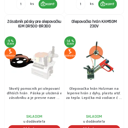
ks
ks
KÚPIŤ
KÚPIŤ
Zásobník pásky pre olepovačku
Olepovačka hrán KAM50M
IGM DR500-BR300
230V
-9 %
-14 %
ZĽAVA
ZĽAVA
SERVIS+
SERVIS+
Skvelý pomocník pri olepovaní
Olepovačka hrán Holzman na
dlhších hrán . Páska je uložená v
lepenie hrán z dyhy, plastu atď.
zásobníku a je presne nave ...
za tepla. Lepička má vodiace č ...
SKLADOM
SKLADOM
u dodávateľa
u dodávateľa