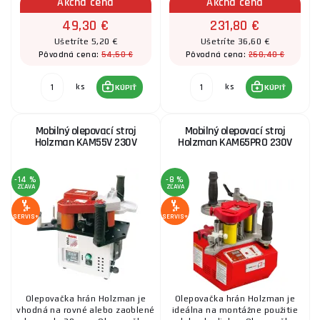
Akčná cena
Akčná cena
49,30 €
231,80 €
Ušetríte 5,20 €
Ušetríte 36,60 €
54,50 €
268,40 €
Pôvodná cena:
Pôvodná cena:
ks
ks
KÚPIŤ
KÚPIŤ
Mobilný olepovací stroj
Mobilný olepovací stroj
Holzman KAM55V 230V
Holzman KAM65PRO 230V
-14 %
-8 %
ZĽAVA
ZĽAVA
SERVIS+
SERVIS+
Olepovačka hrán Holzman je
Olepovačka hrán Holzman je
vhodná na rovné alebo zaoblené
ideálna na montážne použitie