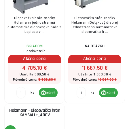
Olepovačka hrán značky
Olepovačka hrán značky
Holzmann jednostranná
Holzmann Dotykový displej
automatická olepovačka hrán s
jednostranná automatická
Lepiaca v ...
olepovačka h ...
SKLADOM
NA OTÁZKU
u dodávateľa
Akčná cena
Akčná cena
4 785,10 €
11 667,50 €
Ušetríte 800,50 €
Ušetríte 1 300,30 €
5 585,60 €
12 967,80 €
Pôvodná cena:
Pôvodná cena:
ks
ks
KÚPIŤ
KÚPIŤ
Holzmann - Olepovačka hrán
KAM6ALL+_400V