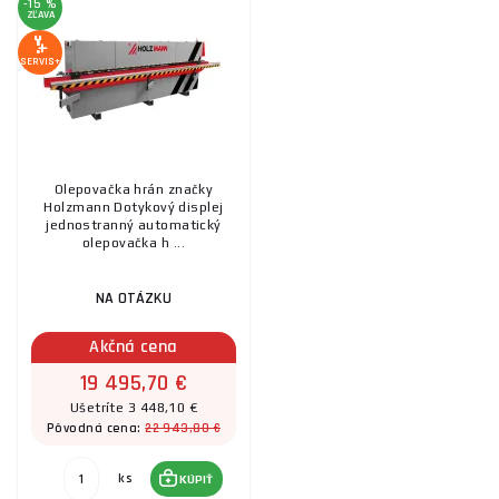
-15 %
ZĽAVA
SERVIS+
Olepovačka hrán značky
Holzmann Dotykový displej
jednostranný automatický
olepovačka h ...
NA OTÁZKU
Akčná cena
19 495,70 €
Ušetríte 3 448,10 €
22 943,80 €
Pôvodná cena:
ks
KÚPIŤ