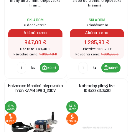
hrany do 20 mm. Olepovačka
alebo do dielne. Olepovačka
hrán ...
hránmá ...
SKLADOM
SKLADOM
u dodávateľa
u dodávateľa
Akčná cena
Akčná cena
947,00 €
1 285,90 €
Ušetríte 149,40 €
Ušetríte 109,70 €
1 096,40 €
1 395,60 €
Pôvodná cena:
Pôvodná cena:
ks
ks
KÚPIŤ
KÚPIŤ
Holzmann Mobilná olepovačka
Náhradný pílový list
hrán KAM45PRO_230V
104x22x3.0x30
-8 %
-14 %
ZĽAVA
ZĽAVA
SERVIS+
SERVIS+