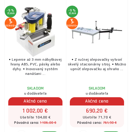
-9 %
-9 %
ZĽAVA
ZĽAVA
SERVIS+
SERVIS+
• Lepenie až 3 mm nábytkovej
• Z ručnej olepovačky vytvorí
hrany ABS, PVC, pásky alebo
skvelý stacionárny stroj. • Možno
dyhy. • Inovovaný systém
upnúť olepovačku aj ohraňo ...
nanášani ...
SKLADOM
SKLADOM
u dodávateľa
u dodávateľa
Akčná cena
Akčná cena
1 002,00 €
690,20 €
Ušetríte 104,00 €
Ušetríte 71,70 €
1 106,00 €
761,90 €
Pôvodná cena:
Pôvodná cena: