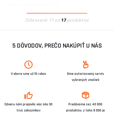
Zobrazené
17 zo
17
produktov
5 DÔVODOV, PREČO NAKÚPIŤ U NÁS
V obore sme už 15 rokov
Sme autorizovaný servis
vybraných značiek
Dôveru nám prejavilo viac ako 30
Predávame cez 40 000
tisíc zákazníkov
produktov, z toho 8 000 je