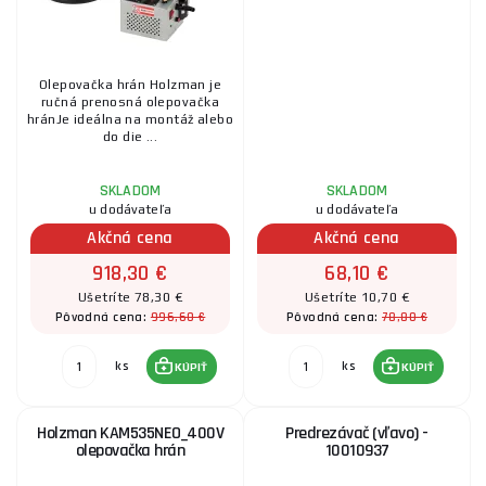
Olepovačka hrán Holzman je
ručná prenosná olepovačka
hránJe ideálna na montáž alebo
do die ...
SKLADOM
SKLADOM
u dodávateľa
u dodávateľa
Akčná cena
Akčná cena
918,30 €
68,10 €
Ušetríte 78,30 €
Ušetríte 10,70 €
996,60 €
78,80 €
Pôvodná cena:
Pôvodná cena:
ks
ks
KÚPIŤ
KÚPIŤ
Holzman KAM535NEO_400V
Predrezávač (vľavo) -
olepovačka hrán
10010937