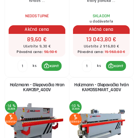
tvrdos ...
ktorý ponúka ...
NEDOSTUPNÉ
SKLADOM
u dodávateľa
Akčná cena
Akčná cena
89,60 €
13 043,80 €
Ušetríte 9,30 €
Ušetríte 2 916,80 €
98,90 €
15 960,60 €
Pôvodná cena:
Pôvodná cena:
ks
ks
KÚPIŤ
KÚPIŤ
Holzmann - Olepovačka Hran
Holzmann - Olepovačka hrán
KAM35P_400V
KAM35SMART_400V
-14 %
-10 %
ZĽAVA
ZĽAVA
SERVIS+
SERVIS+