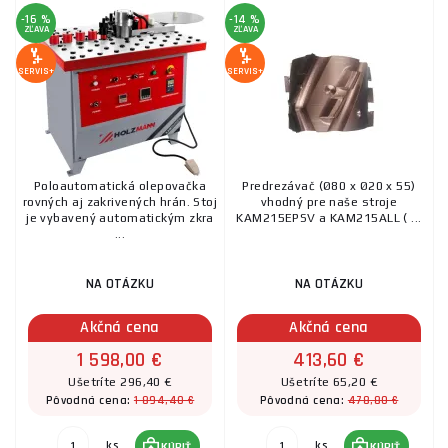
-16 %
-14 %
ZĽAVA
ZĽAVA
SERVIS+
SERVIS+
Poloautomatická olepovačka
Predrezávač (Ø80 x Ø20 x 55)
rovných aj zakrivených hrán. Stoj
vhodný pre naše stroje
je vybavený automatickým zkra
KAM215EPSV a KAM215ALL ( ...
...
NA OTÁZKU
NA OTÁZKU
Akčná cena
Akčná cena
1 598,00 €
413,60 €
Ušetríte 296,40 €
Ušetríte 65,20 €
1 894,40 €
478,80 €
Pôvodná cena:
Pôvodná cena:
ks
ks
KÚPIŤ
KÚPIŤ