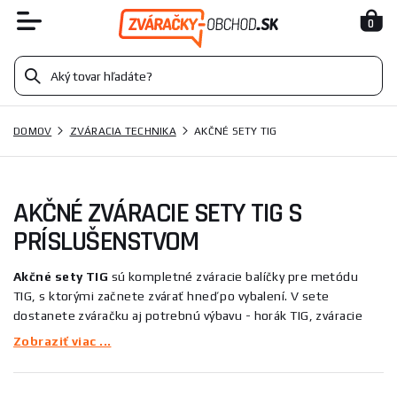
0
DOMOV
ZVÁRACIA TECHNIKA
AKČNÉ SETY TIG
AKČNÉ ZVÁRACIE SETY TIG S
PRÍSLUŠENSTVOM
Akčné sety TIG
sú kompletné zváracie balíčky pre metódu
TIG, s ktorými začnete zvárať hneď po vybalení. V sete
dostanete zváračku aj potrebnú výbavu - horák TIG, zváracie
káble, redukčný ventil na argón a samostmievaciu kuklu. Pri
Zobraziť viac ...
strojoch AC/DC navyše zvaríte aj hliník. Nemusíte nič
dokupovať ani riešiť, či k sebe komponenty pasujú.