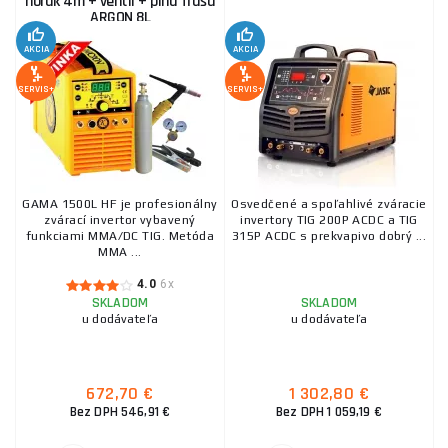
horák 4m + ventil + plná fľaša
ARGON 8L
AKCIA
AKCIA
SERVIS+
SERVIS+
GAMA 1500L HF je profesionálny
Osvedčené a spoľahlivé zváracie
zvárací invertor vybavený
invertory TIG 200P ACDC a TIG
funkciami MMA/DC TIG. Metóda
315P ACDC s prekvapivo dobrý ...
MMA ...
4.0
6x
SKLADOM
SKLADOM
u dodávateľa
u dodávateľa
672,70 €
1 302,80 €
Bez DPH 546,91 €
Bez DPH 1 059,19 €