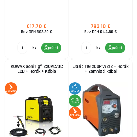
1 163,20 €
SKLADOM
u dodávateľa
ks
KÚPIŤ
PANTERMAX Zvárací invertor PanterWeld® 4v1 200
617,70 €
793,10 €
SET5bL (MIG/SYN/MAN/PLASMA/DCTIG)
Bez DPH 502,20 €
Bez DPH 644,80 €
841,40 €
SKLADOM
u dodávateľa
ks
KÚPIŤ
ks
ks
KÚPIŤ
KÚPIŤ
KOWAX GeniTig® 220AC/DC
Jasic TIG 200P W212 + Horák
LCD + Horák + Káble
+ Zemniaci kábel
SERVIS+
AKCIA
-11 %
ZĽAVA
SERVIS+