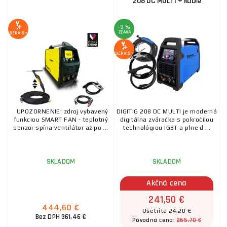
208 DC MULTI + káble
-9 %
ZĽAVA
SERVIS+
SERVIS+
UPOZORNENIE: zdroj vybavený
DIGITIG 208 DC MULTI je moderná
funkciou SMART FAN - teplotný
digitálna zváračka s pokročilou
senzor spína ventilátor až po ...
technológiou IGBT a plne d ...
SKLADOM
SKLADOM
Akčná cena
241,50 €
444,60 €
Ušetríte 24,20 €
Bez DPH 361,46 €
265,70 €
Pôvodná cena: