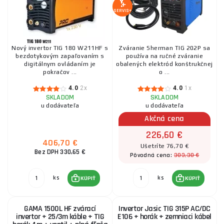
SERVIS+
Nový invertor TIG 180 W211HF s
Zváranie Sherman TIG 202P sa
bezdotykovým zapaľovaním s
používa na ručné zváranie
digitálnym ovládaním je
obalených elektród konštrukčnej
pokračov ...
o ...
4.0
2x
4.0
1x
SKLADOM
SKLADOM
u dodávateľa
u dodávateľa
Akčná cena
226,60 €
406,70 €
Ušetríte 76,70 €
Bez DPH 330,65 €
303,30 €
Pôvodná cena:
ks
ks
KÚPIŤ
KÚPIŤ
GAMA 1500L HF zvárací
Invertor Jasic TIG 315P AC/DC
invertor + 25/3m káble + TIG
E106 + horák + zemniaci kábel