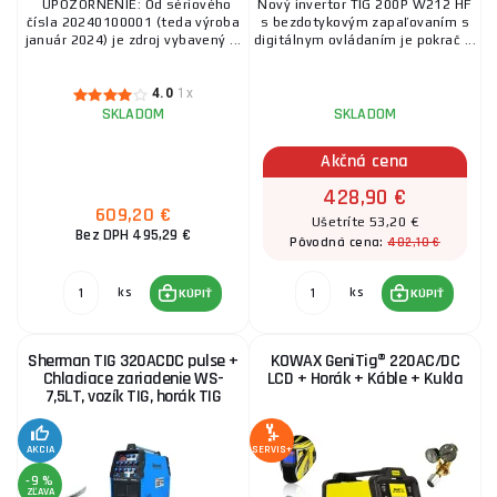
UPOZORNENIE: Od sériového
Nový invertor TIG 200P W212 HF
čísla 20240100001 (teda výroba
s bezdotykovým zapaľovaním s
január 2024) je zdroj vybavený ...
digitálnym ovládaním je pokrač ...
4.0
1x
SKLADOM
SKLADOM
Akčná cena
428,90 €
609,20 €
Ušetríte 53,20 €
Bez DPH 495,29 €
482,10 €
Pôvodná cena:
ks
ks
KÚPIŤ
KÚPIŤ
Sherman TIG 320ACDC pulse +
KOWAX GeniTig® 220AC/DC
Chladiace zariadenie WS-
LCD + Horák + Káble + Kukla
7,5LT, vozík TIG, horák TIG
AKCIA
SERVIS+
-9 %
ZĽAVA