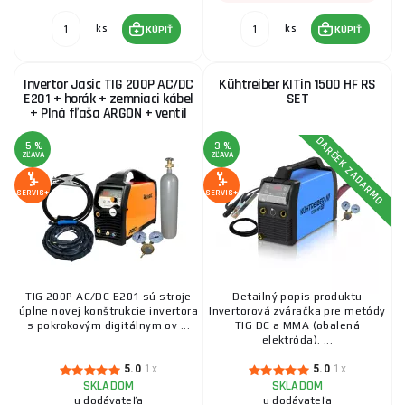
ks
ks
KÚPIŤ
KÚPIŤ
Invertor Jasic TIG 200P AC/DC
Kühtreiber KITin 1500 HF RS
E201 + horák + zemniaci kábel
SET
+ Plná fľaša ARGON + ventil
DARČEK ZADARMO
-5 %
-3 %
ZĽAVA
ZĽAVA
SERVIS+
SERVIS+
TIG 200P AC/DC E201 sú stroje
Detailný popis produktu
úplne novej konštrukcie invertora
Invertorová zváračka pre metódy
s pokrokovým digitálnym ov ...
TIG DC a MMA (obalená
elektróda). ...
5.0
1x
5.0
1x
SKLADOM
SKLADOM
u dodávateľa
u dodávateľa