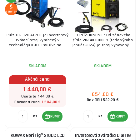
SERVIS+
Pulz TIG 320 AC/DC je invertorový
UPOZORNENIE: Od sériového
zvárací stroj vyrobený v
čísla 20240100001 (teda výroba
technológii IGBT. Používa sa ...
január 2024) je zdroj vybavený ...
SKLADOM
SKLADOM
Akčná cena
1 440,00 €
654,60 €
Ušetríte 144,00 €
Bez DPH 532,20 €
1 584,00 €
Pôvodná cena:
ks
ks
KÚPIŤ
KÚPIŤ
KOWAX GeniTig® 210DC LCD
Invertorová zváračka DIGITIG