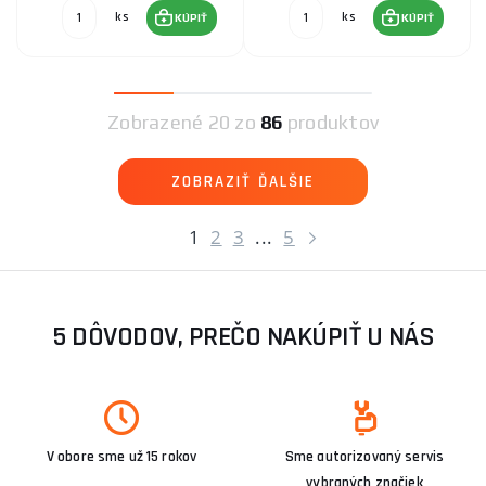
ks
ks
KÚPIŤ
KÚPIŤ
Zobrazené
20 zo
86
produktov
ZOBRAZIŤ ĎALŠIE
1
2
3
...
5
5 DÔVODOV, PREČO NAKÚPIŤ U NÁS
V obore sme už 15 rokov
Sme autorizovaný servis
vybraných značiek