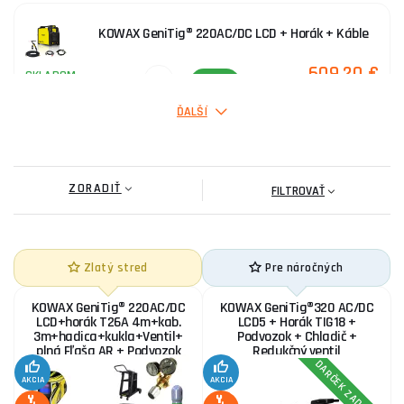
KOWAX GeniTig® 220AC/DC LCD + Horák + Káble
609,20 €
SKLADOM
ks
KÚPIŤ
ĎALŠÍ
KOWAX GeniTig® 220AC/DC LCD + Horák + Káble +
Kukla
ZORADIŤ
654,60 €
FILTROVAŤ
SKLADOM
ks
KÚPIŤ
Zlatý stred
Pre náročných
Jasic TIG 200P W212 + Horák + Zemniaci kábel
KOWAX GeniTig® 220AC/DC
KOWAX GeniTig®320 AC/DC
428,90 €
SKLADOM
LCD+horák T26A 4m+kab.
LCD5 + Horák TIG18 +
ks
KÚPIŤ
3m+hadica+kukla+Ventil+
Podvozok + Chladič +
plná Fľaša AR + Podvozok
Redukčný ventil
DARČEK ZADARMO
AKCIA
AKCIA
KOWAX GeniTig® 210DC LCD SET6