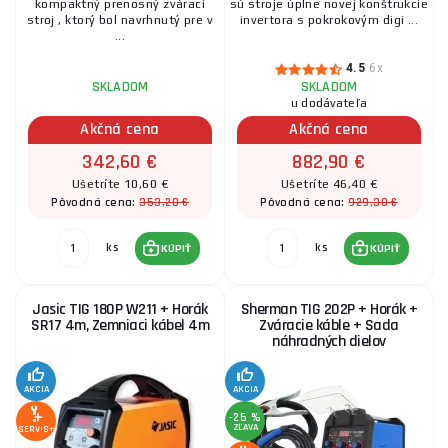
kompaktný prenosný zvárací
sú stroje úplne novej konštrukcie
stroj , ktorý bol navrhnutý pre v
invertora s pokrokovým digi ...
...
4.5
6x
SKLADOM
SKLADOM
u dodávateľa
Akčná cena
Akčná cena
342,60 €
882,90 €
Ušetríte 10,60 €
Ušetríte 46,40 €
353,20 €
929,30 €
Pôvodná cena:
Pôvodná cena:
ks
ks
KÚPIŤ
KÚPIŤ
Jasic TIG 180P W211 + Horák
Sherman TIG 202P + Horák +
SR17 4m, Zemniaci kábel 4m
Zváracie káble + Sada
náhradných dielov
AKCIA
AKCIA
-25 %
ZĽAVA
SERVIS+