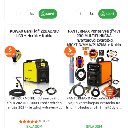
Invertor Jasic TIG 200P AC/DC E201 + horák +
zemniaci kábel + Plná fľaša ARGON + ventil
ks
ks
KÚPIŤ
KÚPIŤ
1 043,50 €
SKLADOM
u dodávateľa
ks
KÚPIŤ
KOWAX GeniTig® 220AC/DC
PANTERMAX PanterWeld®4v1
LCD + Horák + Káble
200 MULTIFUNKČNÁ
invertorová zváračka
KOWAX GeniWeld®5v1 200 SET 1
MIG/TIG/MMA/PLAZMA + Kukla
+ Red. Ventil + plná Co2...
2 755,90 €
SKLADOM
SERVIS+
SERVIS+
u dodávateľa
ks
KÚPIŤ
Invertor Jasic TIG 315P AC/DC E202 digital + Horák
+ káble
1 483,90 €
SKLADOM
u dodávateľa
ks
KÚPIŤ
UPOZORNENIE: Od sériového
PANTERMAX® PanterWeld® 4v1.
čísla 20240100001 (teda výroba
Najuniverzálnejšia zváračka na
január 2024) je zdroj vybavený ...
trhu. 4 plnohodnotné metódy v ...
Jasic TIG 200P AC/DC LCD E2S13 + horák TIG +
zemniaci kábel
5.0
2x
SKLADOM
SKLADOM