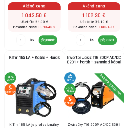
Akčná cena
Akčná cena
1 043,50 €
1 102,30 €
Ušetríte 54,90 €
Ušetríte 34,10 €
1 098,40 €
1 136,40 €
Pôvodná cena:
Pôvodná cena:
ks
ks
KÚPIŤ
KÚPIŤ
KITin 165 LA + Káble + Horák
Invertor Jasic TIG 200P AC/DC
E201 + horák + zemniaci kábel
DARČEK ZADARMO
-3 %
ZĽAVA
AKCIA
-5 %
ZĽAVA
SERVIS+
SERVIS+
KITin 165 LA je profesionálny
Zváračky TIG 200P AC/DC E201