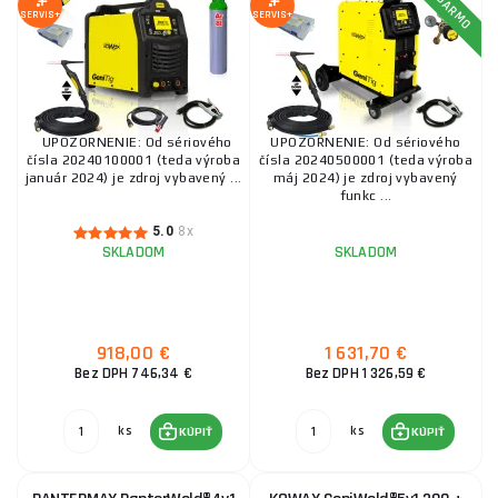
SERVIS+
SERVIS+
653,30 €
SKLADOM
u dodávateľa
ks
KÚPIŤ
Sherman TIG 320ACDC pulse + Chladiace
zariadenie WS-7,5LT, vozík TIG, horák TIG
UPOZORNENIE: Od sériového
UPOZORNENIE: Od sériového
čísla 20240100001 (teda výroba
čísla 20240500001 (teda výroba
1 440,00 €
január 2024) je zdroj vybavený ...
máj 2024) je zdroj vybavený
SKLADOM
ks
KÚPIŤ
funkc ...
5.0
8x
SKLADOM
SKLADOM
Invertorová zváračka DIGITIG 208 DC MULTI + káble
241,50 €
SKLADOM
ks
KÚPIŤ
918,00 €
1 631,70 €
Bez DPH 746,34 €
Bez DPH 1 326,59 €
KOWAX GeniTig® 210DC LCD SET2
ks
ks
KÚPIŤ
KÚPIŤ
496,60 €
SKLADOM
u dodávateľa
ks
KÚPIŤ