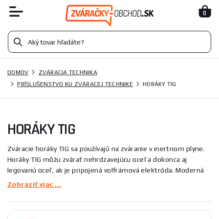
0
DOMOV
ZVÁRACIA TECHNIKA
PRÍSLUŠENSTVO KU ZVÁRACEJ TECHNIKE
HORÁKY TIG
HORÁKY TIG
Zváracie horáky TIG sa používajú na zváranie v inertnom plyne.
Horáky TIG môžu zvárať nehrdzavejúcu oceľ a dokonca aj
legovanú oceľ, ak je pripojená volfrámová elektróda. Moderná
konštrukcia horákov zaručuje dlhodobé a bezproblémové
Zobraziť viac ...
používanie. Niektoré horáky TIG sa dodávajú s ventilom na
reguláciu prietoku ochranného plynu. Sú vhodné pre všetky
hlavné značky na trhu - okrem iných KITin, GAMA, KUTIL, PINGL,