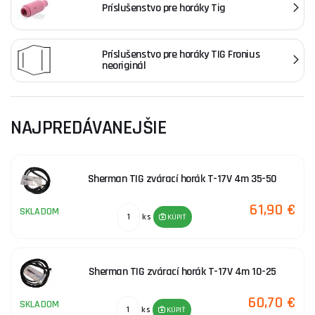
Príslušenstvo pre horáky Tig
ONDULIX, EINHELL.
Príslušenstvo pre horáky TIG Fronius
neoriginál
NAJPREDÁVANEJŠIE
Sherman TIG zvárací horák T-17V 4m 35-50
61,90 €
SKLADOM
ks
KÚPIŤ
Sherman TIG zvárací horák T-17V 4m 10-25
60,70 €
SKLADOM
ks
KÚPIŤ