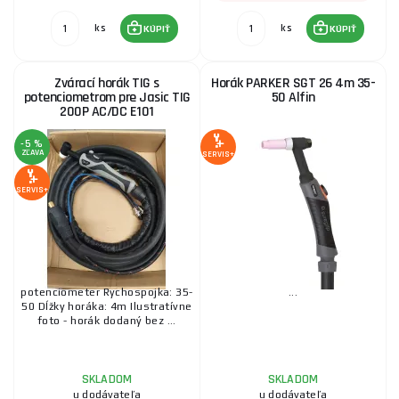
ks
ks
KÚPIŤ
KÚPIŤ
Zvárací horák TIG s
Horák PARKER SGT 26 4m 35-
potenciometrom pre Jasic TIG
50 Alfin
200P AC/DC E101
-5 %
ZĽAVA
SERVIS+
SERVIS+
potenciometer Rychospojka: 35-
...
50 Dĺžky horáka: 4m Ilustratívne
foto - horák dodaný bez ...
SKLADOM
SKLADOM
u dodávateľa
u dodávateľa