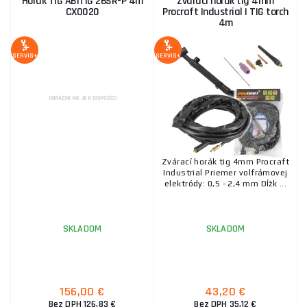
Horák TIG ABITIG 26SR-P 4m
Zvárací horák tig 4mm
CX0020
Procraft Industrial | TIG torch
4m
SERVIS+
SERVIS+
Zvárací horák tig 4mm Procraft
Industrial Priemer volfrámovej
elektródy: 0,5 - 2,4 mm Dĺžk ...
SKLADOM
SKLADOM
156,00 €
43,20 €
Bez DPH 126,83 €
Bez DPH 35,12 €