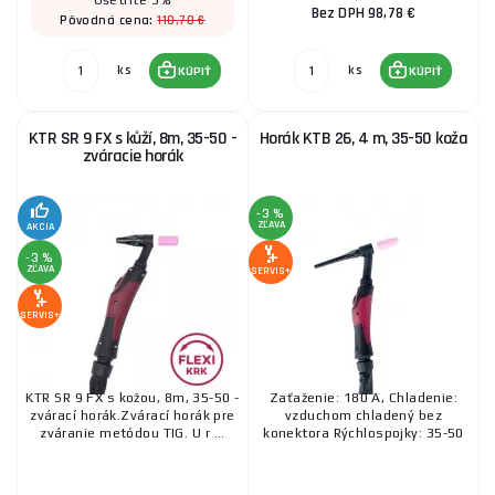
Ušetríte 3%
64,70 €
Bez DPH 98,78 €
SKLADOM
u dodávateľa
110,70 €
Pôvodná cena:
ks
KÚPIŤ
ks
ks
KÚPIŤ
KÚPIŤ
Horák TIG WP-17 - 8m/10-25, (SV160-T) s
príslušenstvom
KTR SR 9 FX s kůží, 8m, 35-50 -
Horák KTB 26, 4 m, 35-50 koža
44,80 €
zváracie horák
SKLADOM
u dodávateľa
ks
KÚPIŤ
-3 %
ZĽAVA
AKCIA
Horák KTB 26, 4 m, 35-50 koža
-3 %
ZĽAVA
SERVIS+
163,30 €
SKLADOM
ks
SERVIS+
KÚPIŤ
Horák PARKER SGT 17 4m 35-50 ST
KTR SR 9 FX s kožou, 8m, 35-50 -
Zaťaženie: 180 A, Chladenie:
zvárací horák.Zvárací horák pre
vzduchom chladený bez
zváranie metódou TIG. U r ...
konektora Rýchlospojky: 35-50
133,20 €
SKLADOM
u dodávateľa
ks
KÚPIŤ