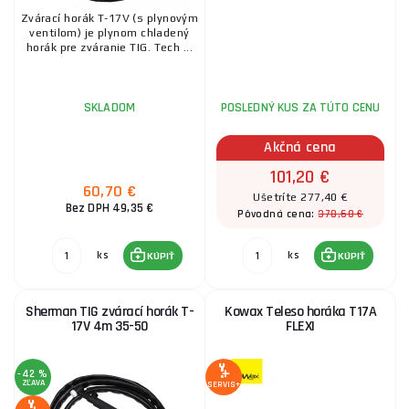
Zvárací horák T-17V (s plynovým
ventilom) je plynom chladený
horák pre zváranie TIG. Tech ...
SKLADOM
POSLEDNÝ KUS ZA TÚTO CENU
Akčná cena
101,20 €
60,70 €
Ušetríte 277,40 €
Bez DPH 49,35 €
378,60 €
Pôvodná cena:
ks
ks
KÚPIŤ
KÚPIŤ
Sherman TIG zvárací horák T-
Kowax Teleso horáka T17A
17V 4m 35-50
FLEXI
-42 %
ZĽAVA
SERVIS+