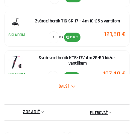
Zvárací horák TIG SR 17 - 4m 10-25 s ventilom
121,50 €
SKLADOM
ks
KÚPIŤ
Svařovací hořák KTB-17V 4m 35-50 kůže s
ventilkem
107,40 €
SKLADOM
ks
KÚPIŤ
ĎALŠÍ
Horák SRI26 pre Jasic TIG 200P AC/DC E201 | 4m
35-50 G1/4 kužeľ + svorka + vsuvka + konektor
ZORADIŤ
120,80 €
FILTROVAŤ
SKLADOM
u dodávateľa
ks
KÚPIŤ