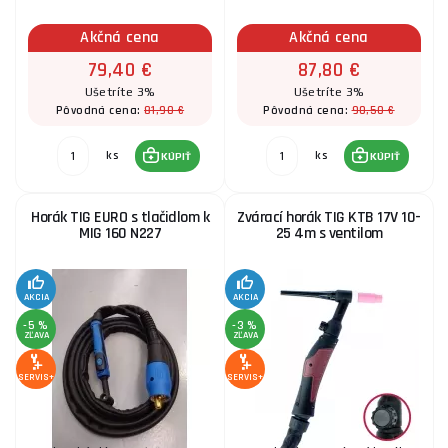
Akčná cena
Akčná cena
79,40 €
87,80 €
Ušetríte 3%
Ušetríte 3%
81,90 €
90,50 €
Pôvodná cena:
Pôvodná cena:
ks
ks
KÚPIŤ
KÚPIŤ
Horák TIG EURO s tlačidlom k
Zvárací horák TIG KTB 17V 10-
MIG 160 N227
25 4m s ventilom
AKCIA
AKCIA
-5 %
-3 %
ZĽAVA
ZĽAVA
SERVIS+
SERVIS+