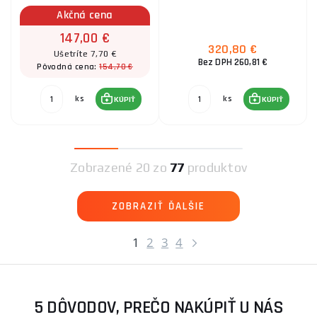
Akčná cena
147,00 €
320,80 €
Ušetríte 7,70 €
Bez DPH 260,81 €
154,70 €
Pôvodná cena:
ks
ks
KÚPIŤ
KÚPIŤ
Zobrazené
20 zo
77
produktov
ZOBRAZIŤ ĎALŠIE
1
2
3
4
5 DÔVODOV, PREČO NAKÚPIŤ U NÁS