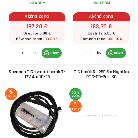
SKLADOM
SKLADOM
Horák TIG Torch SR-B 26 4m Rebel
Akčná cena
Akčná cena
187,20 €
163,30 €
287,70 €
SKLADOM
u dodávateľa
ks
KÚPIŤ
Ušetríte 5,80 €
Ušetríte 5,00 €
193,00 €
168,30 €
Pôvodná cena:
Pôvodná cena:
ks
ks
KÚPIŤ
KÚPIŤ
Sherman TIG zvárací horák T-
TIG horák RL 26F 8m Highflex
17V 4m 10-25
RTC-DD-Poti K0
-73 %
ZĽAVA
SERVIS+
SERVIS+