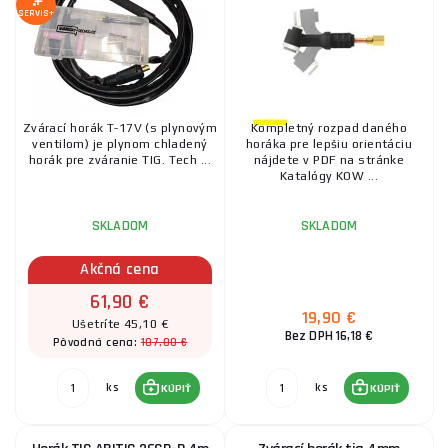
SERVIS+
Zvárací horák T-17V (s plynovým
Kompletný rozpad daného
ventilom) je plynom chladený
horáka pre lepšiu orientáciu
horák pre zváranie TIG. Tech ...
nájdete v PDF na stránke
Katalógy KOW ...
SKLADOM
SKLADOM
Akčná cena
61,90 €
19,90 €
Ušetríte 45,10 €
Bez DPH 16,18 €
107,00 €
Pôvodná cena:
ks
ks
KÚPIŤ
KÚPIŤ