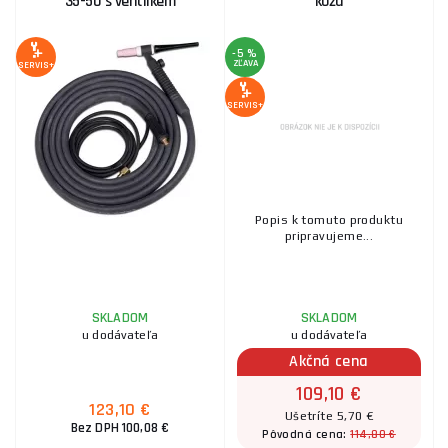
35-50 s ventilkem
koža
-5 %
ZĽAVA
SERVIS+
SERVIS+
Popis k tomuto produktu
pripravujeme...
SKLADOM
SKLADOM
u dodávateľa
u dodávateľa
Akčná cena
109,10 €
123,10 €
Ušetríte 5,70 €
Bez DPH 100,08 €
114,80 €
Pôvodná cena: