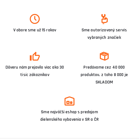
V obore sme už 15 rokov
Sme autorizovaný servis
vybraných značiek
Dôveru nám prejavilo viac ako 30
Predávame cez 40 000
tisíc zákazníkov
produktov, z toho 8 000 je
SKLADOM
Sme najväčší eshop s predajom
dielenského vybavenia v SR a ČR