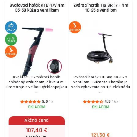
Svařovací hořák KTB-17V 4m
Zvárací horák TIG SR 17 - 4m
Kowax Teleso horáka T17A FLEXI
35-50 kůže s ventilkem
10-25 s ventilom
19,90 €
SKLADOM
ks
KÚPIŤ
AKCIA
SERVIS+
-3 %
ZĽAVA
Zvárací horák TIG s potenciometrom pre Jasic TIG
200P AC/DC E101
SERVIS+
147,00 €
SKLADOM
u dodávateľa
ks
KÚPIŤ
Kvalitné TIG zvárací horák
Zvárací horák TIG 4m 10-25 s
chladený vzduchom, dĺžka 4 m.
ventilom . Súčasťou horáka je
Horák TIG SR 26/8m ku Jasic TIG 315P AC/DC E106
Pre stroje s veľkou rýchlospojkou
sada vybavenia na 1,6 elektródu
...
...
136,80 €
SKLADOM
u dodávateľa
5.0
1x
4.5
16x
ks
KÚPIŤ
SKLADOM
SKLADOM
Akčná cena
Horák TIG WP-26 - 8m/35-70, (SV160-T) s
príslušenstvom
107,40 €
121,50 €