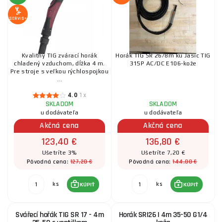
SERVIS+
Kvalitný TIG zvárací horák
Horák TIG SR 26/8m ku Jasic TIG
chladený vzduchom, dĺžka 4 m.
315P AC/DC E106-kože
Pre stroje s veľkou rýchlospojkou
...
4.0
1x
SKLADOM
SKLADOM
u dodávateľa
u dodávateľa
Akčná cena
Akčná cena
123,40 €
136,80 €
Ušetríte 3%
Ušetríte 7,20 €
127,20 €
144,00 €
Pôvodná cena:
Pôvodná cena:
ks
ks
KÚPIŤ
KÚPIŤ
Svářecí hořák TIG SR 17 - 4m
Horák SRI26 | 4m 35-50 G1/4