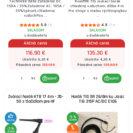
Technické dáta:Zaťaženie DC:
Kvalitné TIG zvárací horák
150A / 35%Zaťaženie AC: 105A /
chladený vzduchom, dĺžka 4 m.
35%Spôsob chladenia:
Pre stroje s malou rýchlospojkou
vzduchPou ...
...
5.0
1x
4.5
11x
SKLADOM
SKLADOM
u dodávateľa
u dodávateľa
Akčná cena
Akčná cena
116,90 €
135,30 €
Ušetríte 6,20 €
Ušetríte 4,20 €
123,10 €
139,50 €
Pôvodná cena:
Pôvodná cena:
ks
ks
KÚPIŤ
KÚPIŤ
Zvárací horák KTB 17 4m - 35-
Horák TIG SR 26/8m ku Jasic
50 s tlačidlom pre HF
TIG 315P AC/DC E106
-5 %
ZĽAVA
AKCIA
-3 %
ZĽAVA
SERVIS+