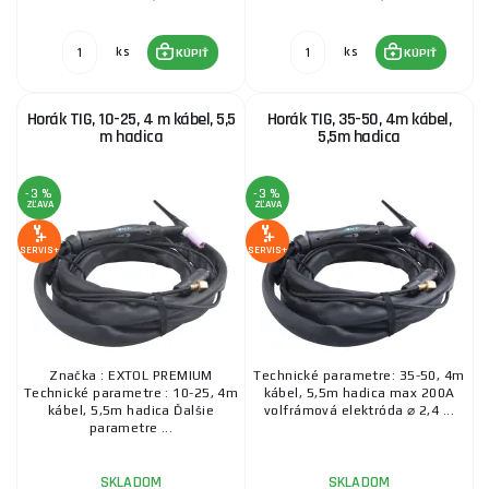
ks
ks
KÚPIŤ
KÚPIŤ
Horák TIG, 10-25, 4 m kábel, 5,5
Horák TIG, 35-50, 4m kábel,
m hadica
5,5m hadica
-3 %
-3 %
ZĽAVA
ZĽAVA
SERVIS+
SERVIS+
Značka : EXTOL PREMIUM
Technické parametre: 35-50, 4m
Technické parametre : 10-25, 4m
kábel, 5,5m hadica max 200A
kábel, 5,5m hadica Ďalšie
volfrámová elektróda ⌀ 2,4 ...
parametre ...
SKLADOM
SKLADOM