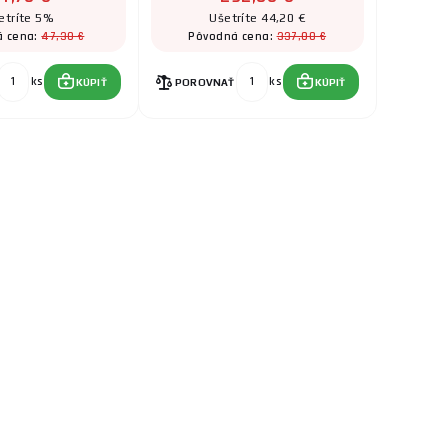
etríte 5%
Ušetríte 44,20 €
47,30 €
337,00 €
á cena:
Pôvodná cena:
ks
ks
KÚPIŤ
POROVNAŤ
KÚPIŤ