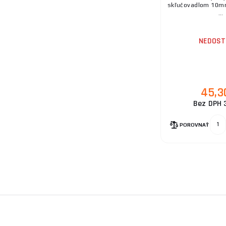
skľučovadlom 10m
...
NEDOST
45,3
Bez DPH 
POROVNAŤ