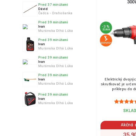
300
Pred 37 minútami
Dávid
Čadca - Drahošanka
Pred 39 minútami
-3 %
Ivan
ZĽAVA
Muránska Dlhá Lúka
Pred 39 minútami
SERVIS+
Ivan
Muránska Dlhá Lúka
Pred 39 minútami
Ivan
Muránska Dlhá Lúka
Pred 39 minútami
Elektrický dvojrý
Ivan
Muránska Dlhá Lúka
skrutkovač je určen
príklepu do dr
Pred 39 minútami
Ivan
Muránska Dlhá Lúka
SKLA
Akčná 
35,9