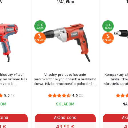
W
1/4", 6Nm
-3 %
-5 %
ZĽAVA
ZĽAVA
SERVIS+
SERVIS+
chlostný vŕtací
Vhodný pre upevňovanie
Kompaktný sk
ý na vŕtanie bez
sadrokartónových dosiek a mäkkého
zaskrutkov
eva a k ...
dreva. Nízka hmotnosť a pohodlná ...
skrutiek/skrut
5.0
1x
4.5
2x
DOM
SKLADOM
NA
cena
Akčná cena
Ak
0 €
49,90 €
4