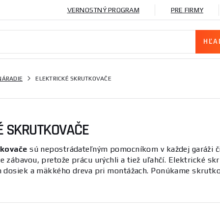
VERNOSTNÝ PROGRAM
PRE FIRMY
NÁRADIE
ELEKTRICKÉ SKRUTKOVAČE
É SKRUTKOVAČE
tkovače
sú nepostrádateľným pomocníkom v každej garáži či 
 zábavou, pretože prácu urýchli a tiež uľahčí. Elektrické s
 dosiek a mäkkého dreva pri montážach. Ponúkame skrutkovač
e, kúpe či platbe nás neváhajte kontaktovať, radi Vám pomô