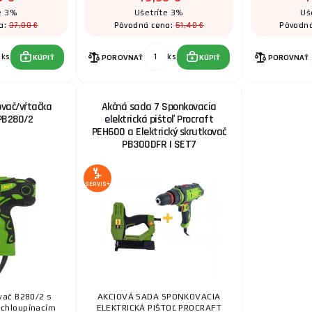
e 3%
Ušetríte 3%
Uš
37,00 €
51,40 €
a:
Pôvodná cena:
Pôvodn
ks
ks
KÚPIŤ
POROVNAŤ
KÚPIŤ
POROVNAŤ
ovač/vŕtačka
Akčná sada 7 Sponkovacia
 PB280/2
elektrická pištoľ Procraft
PEH600 a Elektrický skrutkovač
PB300DFR | SET7
SERVIS+
vač B280/2 s
AKCIOVÁ SADA SPONKOVACIA
chloupínacím
ELEKTRICKÁ PIŠTOĽ PROCRAFT