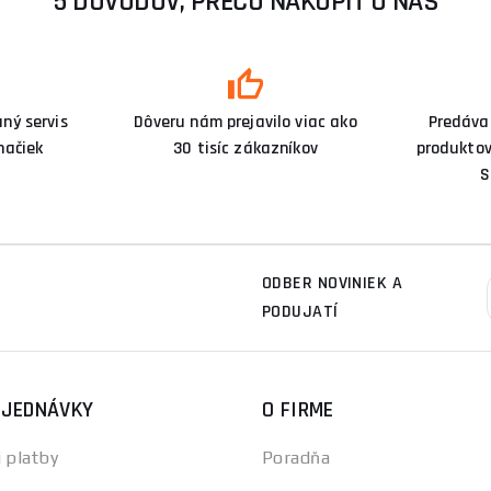
5 DÔVODOV, PREČO NAKÚPIŤ U NÁS
ný servis
Dôveru nám prejavilo viac ako
Predáva
načiek
30 tisíc zákazníkov
produktov
S
ODBER NOVINIEK A
PODUJATÍ
BJEDNÁVKY
O FIRME
 platby
Poradňa