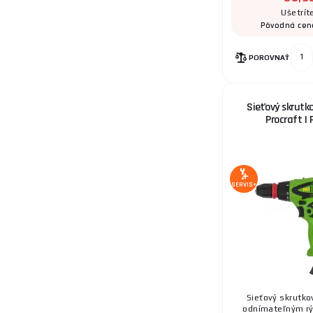
Ušetrít
Pôvodná cen
POROVNAŤ
Sieťový skrutk
Procraft |
SERVIS+
Sieťový skrutko
odnímateľným rý