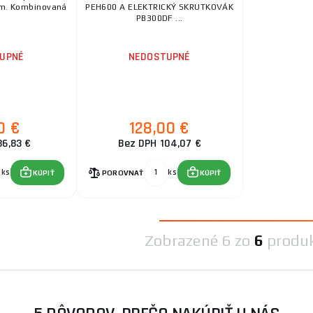
m. Kombinovaná
PEH600 A ELEKTRICKÝ SKRUTKOVÁK
PB300DF ...
UPNÉ
NEDOSTUPNÉ
0 €
128,00 €
36,83 €
Bez DPH 104,07 €
ks
ks
KÚPIŤ
POROVNAŤ
KÚPIŤ
Zobrazené
6 zo
6
produ