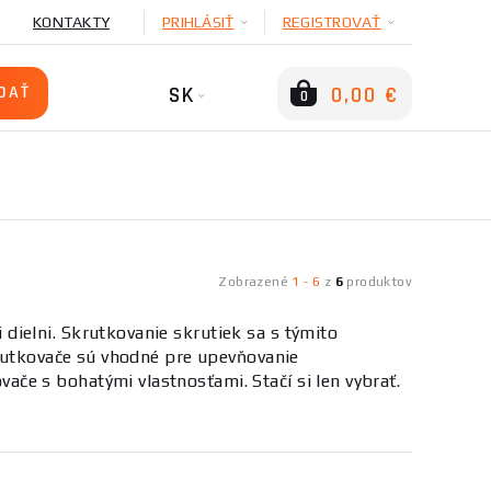
KONTAKTY
PRIHLÁSIŤ
REGISTROVAŤ
SK
0,00 €
0
Zobrazené
1
-
6
z
6
produktov
dielni. Skrutkovanie skrutiek sa s týmito
krutkovače sú vhodné pre upevňovanie
e s bohatými vlastnosťami. Stačí si len vybrať.
žeme.