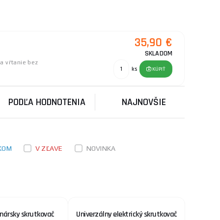
35,90 €
SKLADOM
na vŕtanie bez
ks
KÚPIŤ
.
PODĽA HODNOTENIA
NAJNOVŠIE
KOM
V ZĽAVE
NOVINKA
nársky skrutkovač
Univerzálny elektrický skrutkovač