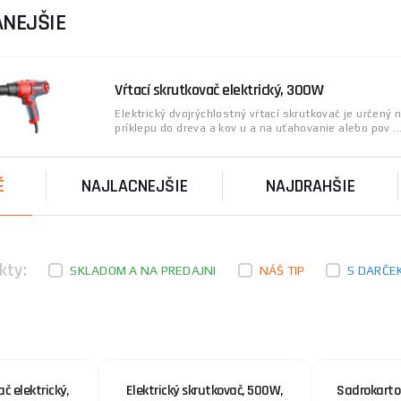
NEJŠIE
Vŕtací skrutkovač elektrický, 300W
Elektrický dvojrýchlostný vŕtací skrutkovač je určený 
príklepu do dreva a kov u a na uťahovanie alebo pov ..
É
NAJLACNEJŠIE
NAJDRAHŠIE
kty:
SKLADOM A NA PREDAJNI
NÁŠ TIP
S DARČE
č elektrický,
Elektrický skrutkovač, 500W,
Sadrokarto