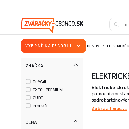
VYBRAŤ KATEGÓRIU
DOMOV
ELEKTRICKÉ 
ZNAČKA
ELEKTRICK
DeWalt
Elektrické skru
EXTOL PREMIUM
pomocníkmi stane
GÜDE
sadrokartónových
Procraft
O radu pri výber
Zobraziť viac ...
CENA