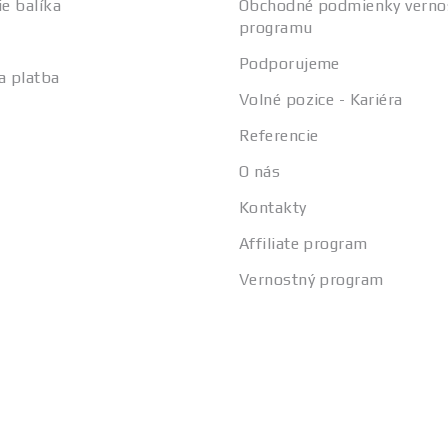
ie balíka
Obchodné podmienky verno
programu
Podporujeme
a platba
Volné pozice - Kariéra
Referencie
O nás
Kontakty
Affiliate program
Vernostný program