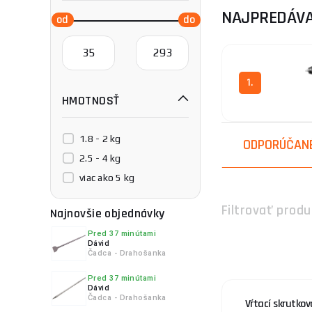
NAJPREDÁVA
1.
HMOTNOSŤ
1.8 - 2 kg
ODPORÚČAN
2.5 - 4 kg
viac ako 5 kg
Filtrovať produ
Najnovšie objednávky
Pred 37 minútami
Dávid
Čadca - Drahošanka
Pred 37 minútami
Dávid
Čadca - Drahošanka
Vŕtací skrutkova