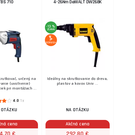
TBS 710
4-26Nm DeWALT DW268K
-13 %
ZĽAVA
SERVIS+
rutkovač, určený na
Ideálny na skrutkovanie do dreva,
anie (uvoľnenie)
plastov a kovov Univ ...
iek pri montážach ...
4.0
1x
 OTÁZKU
NA OTÁZKU
čná cena
Akčná cena
4,70 €
292,80 €