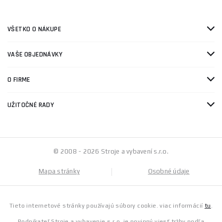
VŠETKO O NÁKUPE
VAŠE OBJEDNÁVKY
O FIRME
UŽITOČNÉ RADY
© 2008 - 2026 Stroje a vybavení s.r.o.
Mapa stránky
Osobné údaje
Tieto internetové stránky používajú súbory cookie. viac informácií
tu
.
Podnikateľ Stroje a vybavenie s.r.o. je povinný viesť tržby podľa