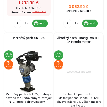
1 703,90 €
3 082,50 €
Ušetríte 106,50 €
Bez DPH 2 506,10 €
1 810,40 €
Pôvodná cena:
ks
ks
KÚPIŤ
KÚPIŤ
Vibračný pech e.NT 75
Vibračný pech Lumag LVS 80 -
GX Honda motor
-12 %
-6 %
ZĽAVA
ZĽAVA
SERVIS+
SERVIS+
Vibračný pech e.NT 75 je stroj z
Technické parametre:
nového radu stavebných strojov
Motor/pohon: Honda GX 120
NTC, ktoré boli vyvinuté v ...
Palivová nádrž: 2 L Výkon motora:
2.6 kW Z ...