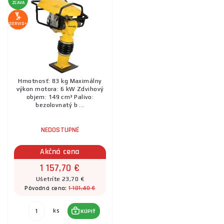
ZĽAVA
SERVIS+
Hmotnosť: 83 kg Maximálny
výkon motora: 6 kW Zdvihový
objem: 149 cm³ Palivo:
bezolovnatý b ...
NEDOSTUPNÉ
Akčná cena
1 157,70 €
Ušetríte 23,70 €
1 181,40 €
Pôvodná cena:
ks
KÚPIŤ