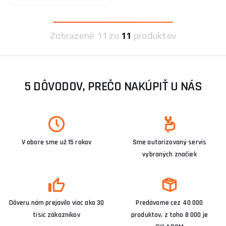
Zobrazené
11 zo
11
produktov
5 DÔVODOV, PREČO NAKÚPIŤ U NÁS
V obore sme už 15 rokov
Sme autorizovaný servis
vybraných značiek
Dôveru nám prejavilo viac ako 30
Predávame cez 40 000
tisíc zákazníkov
produktov, z toho 8 000 je