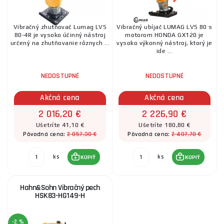
Vibračný zhutňovač Lumag LVS
Vibračný ubíjač LUMAG LVS 80 s
80-4R je vysoko účinný nástroj
motorom HONDA GX120 je
určený na zhutňovanie rôznych ...
vysoko výkonný nástroj, ktorý je
ide ...
NEDOSTUPNÉ
NEDOSTUPNÉ
Akčná cena
Akčná cena
2 016,20 €
2 226,90 €
Ušetríte 41,10 €
Ušetríte 180,80 €
2 057,30 €
2 407,70 €
Pôvodná cena:
Pôvodná cena:
ks
ks
KÚPIŤ
KÚPIŤ
Hahn&Sohn Vibračný pech
HSK83-HG149-H
-2 %