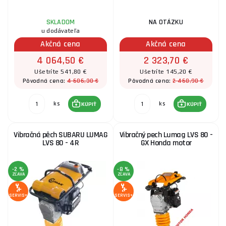
SKLADOM
NA OTÁZKU
u dodávateľa
Akčná cena
Akčná cena
4 064,50 €
2 323,70 €
Ušetríte 541,80 €
Ušetríte 145,20 €
4 606,30 €
2 468,90 €
Pôvodná cena:
Pôvodná cena:
ks
ks
KÚPIŤ
KÚPIŤ
Vibračná pěch SUBARU LUMAG
Vibračný pech Lumag LVS 80 -
LVS 80 - 4R
GX Honda motor
-2 %
-8 %
ZĽAVA
ZĽAVA
SERVIS+
SERVIS+