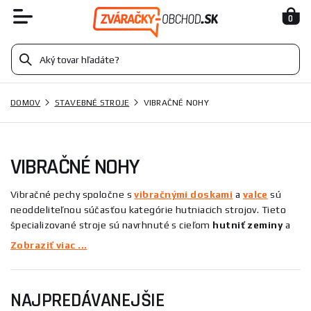
0
DOMOV
STAVEBNÉ STROJE
VIBRAČNÉ NOHY
VIBRAČNÉ NOHY
Vibračné pechy spoločne s
vibračnými doskami
a
valce
sú
neoddeliteľnou súčasťou kategórie hutniacich strojov. Tieto
špecializované stroje sú navrhnuté s cieľom
hutniť
zeminy
a
živicové
materiály
, ako je asfalt, pri stavbe ciest, chodníkov a
Zobraziť viac ...
základov domov. Ich primárnou funkciou je
zvýšenie
únosnosti podložia
,
minimalizácia zosadnutia pôdy
,
obmedzenie
priepustnosti
vody
a
zaistenie
stability
NAJPREDÁVANEJŠIE
podložia
.