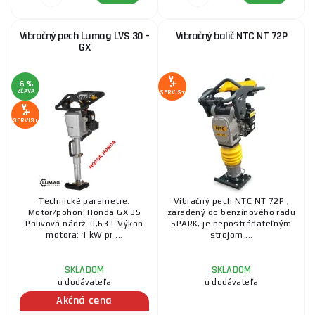
a ďalších infraštruktúrnych projektov, kde je nutné zaistiť
trvanlivosť a odolnosť povrchov.
Vibračný pech Lumag LVS 30 -
Vibračný balič NTC NT 72P
GX
Pokiaľ si nie ste istí, ktorý vibračný pech
je pre vás ten
pravý, neváhajte nás
kontaktovať
. Naši odborní poradcovia
-6 %
ZĽAVA
vám radi pomôžu s výberom vibračného pechu, ktorá najlepšie
SERVIS+
vyhovuje vašim potrebám a požiadavkám.
SERVIS+
Technické parametre:
Vibračný pech NTC NT 72P ,
Motor/pohon: Honda GX 35
zaradený do benzínového radu
Palivová nádrž: 0,63 L Výkon
SPARK, je nepostrádateľným
motora: 1 kW pr ...
strojom ...
SKLADOM
SKLADOM
u dodávateľa
u dodávateľa
Akčná cena