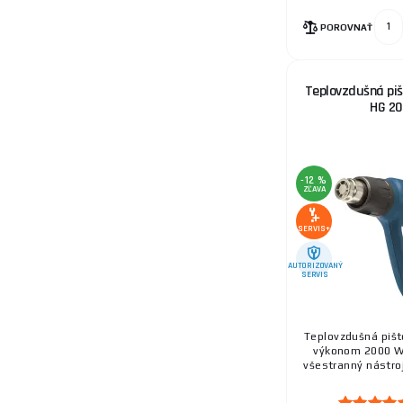
POROVNAŤ
12.
Teplovzdušná pi
HG 2
13.
-12 %
ZĽAVA
SERVIS+
AUTORIZOVANÝ
SERVIS
14.
Teplovzdušná pišt
výkonom 2000 W 
všestranný nástroj
15.