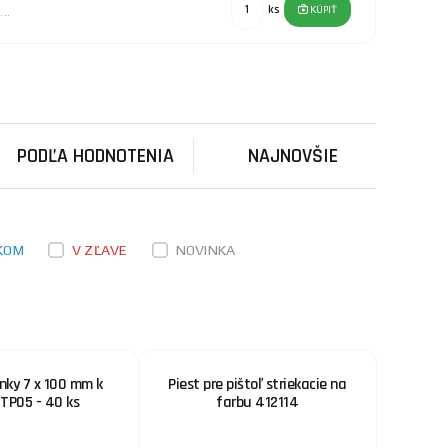
ks
KÚPIŤ
..
3,80 €
SKLADOM
a na predajni Rožnov
4.
ks
KÚPIŤ
PODĽA HODNOTENIA
NAJNOVŠIE
37,70 €
SKLADOM
u dodávateľa
vám umožní rýchlo a
ks
KÚPIŤ
KOM
V ZĽAVE
NOVINKA
164,60 €
SKLADOM
a na predajni Rožnov
 motorom. Ponúka
ks
KÚPIŤ
...
nky 7 x 100 mm k
Piest pre pištoľ striekacie na
1,30 €
i TP05 - 40 ks
farbu 412114
12ks
SKLADOM
riemer: 7,2 mm