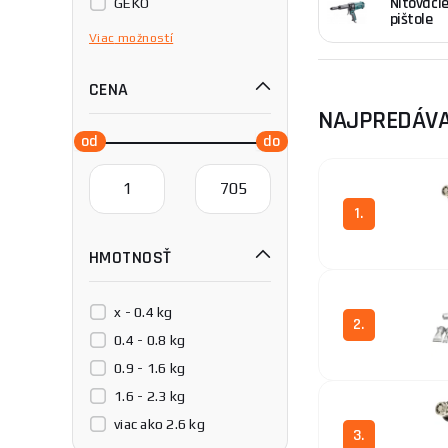
Nitovaci
GEKO
Teplovzdušné pi
pištole
Genborx
dokončovacím prác
Viac
možností
buriny v špárach
GÜDE
aj pre skrášlenie
CENA
HAZET
textil.
NAJPREDÁVA
Magg
Procraft
V našej ponuke ná
každý. Ponúkame t
ROTHENBERGER
kúpe či platbe n
Scheppach
1.
Stanley
HMOTNOSŤ
Tuson
x - 0.4 kg
2.
0.4 - 0.8 kg
0.9 - 1.6 kg
1.6 - 2.3 kg
viac ako 2.6 kg
3.