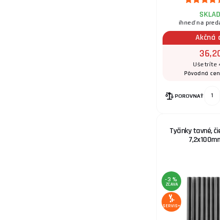
SKLA
ihneď na pred
Akčná 
16.
36,2
Ušetríte 
Pôvodná ce
17.
POROVNAŤ
Tyčinky tavné, č
7,2x100mm
18.
-3 %
ZĽAVA
19.
SERVIS+