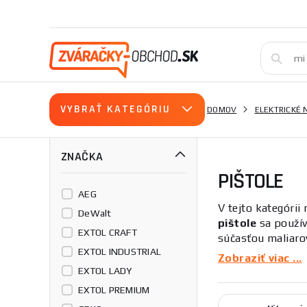
VYBRAŤ KATEGÓRIU
DOMOV
ELEKTRICKÉ 
ZNAČKA
PIŠTOLE
AEG
V tejto kategórii
DeWalt
pištole
sa použív
EXTOL CRAFT
súčasťou maliarov
EXTOL INDUSTRIAL
dlhšie sníva môže
Zobraziť viac ...
EXTOL LADY
EXTOL PREMIUM