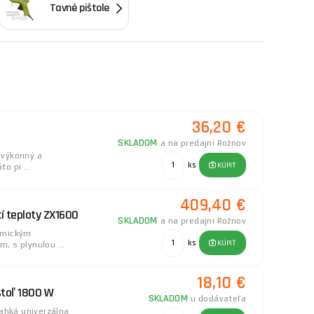
Tavné pištole
, vysušovanie, rozmrazovanie a tiež k dekoračným a
k. Horúcim vzduchom sa tiež rýchlo zbavíte aj
u svoje uplatnenie nielen pri výrobe dekorácií, ale
ištole lepí drevo, papier, keramiku, sklo a tiež
bohatých vlastností, z ktorých si určite vyberie
 ďalšie. Stačí si len vybrať. O radu pri výbere,
36,20 €
SKLADOM
a na predajni Rožnov
 výkonný a
ks
KÚPIŤ
o pi ...
409,40 €
cí teploty ZX1600
SKLADOM
a na predajni Rožnov
amickým
ks
KÚPIŤ
 s plynulou ...
18,10 €
štoľ 1800 W
SKLADOM
u dodávateľa
ľahká univerzálna