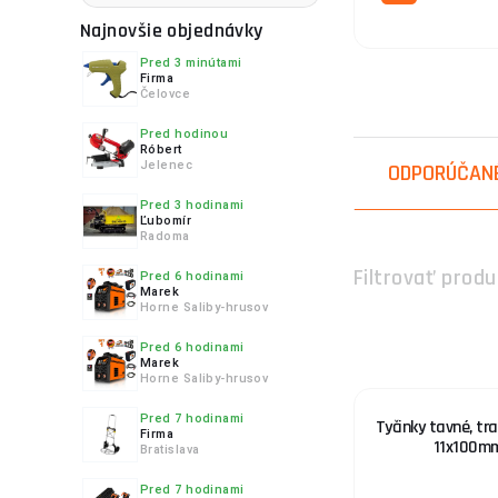
Najnovšie objednávky
Pred 3 minútami
Firma
Čelovce
4.
Pred hodinou
Róbert
Jelenec
ODPORÚČAN
Pred 3 hodinami
Ľubomír
5.
Radoma
Filtrovať produ
Pred 6 hodinami
Marek
Horne Saliby-hrusov
Pred 6 hodinami
6.
Marek
Horne Saliby-hrusov
Pred 7 hodinami
Tyčinky tavné, tr
Firma
11x100mm
Bratislava
7.
Pred 7 hodinami