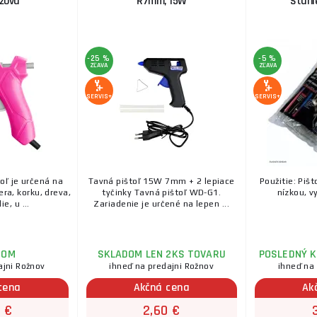
užová
Ř7mm, 15W
Stanl
-25 %
-5 %
ZĽAVA
ZĽAVA
SERVIS+
SERVIS+
oľ je určená na
Tavná pištoľ 15W 7mm + 2 lepiace
Použitie: Pišt
era, korku, dreva,
tyčinky Tavná pištoľ WD-G1.
nízkou, v
ie, u ...
Zariadenie je určené na lepen ...
DOM
SKLADOM LEN 2KS TOVARU
POSLEDNÝ K
ajni Rožnov
ihneď na predajni Rožnov
ihneď na
cena
Akčná cena
Ak
 €
2,60 €