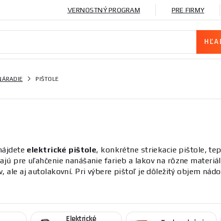
VERNOSTNÝ PROGRAM
PRE FIRMY
NÁRADIE
PIŠTOLE
 nájdete
elektrické pištole
, konkrétne striekacie pištole, te
ajú pre uľahčenie nanášanie farieb a lakov na rôzne materiá
, ale aj autolakovní. Pri výbere pištoľ je dôležitý objem ná
te pracovať. Výhodou striekacích pištolí je možnosť regulác
Elektrické