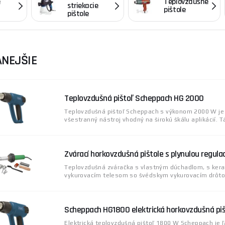
e
Teplovzdušné
striekacie
štole
sa uplatní pri odstraňovaní starých náterov, nálepiek
pištole
pištole
am, ale tiež ich môžete použiť pre uľahčenie ohýbanie rúro
 zámkovej dlažby.
Tavné pištole
majú široké uplatnenie. Nájd
 reštaurácií alebo pre rôzne opravy vecí v domácnosti. Tavné p
NEJŠIE
jdete elektrické pištoľ so širokou ponukou typov, značiek a 
iež príslušenstvo. Nájdete tu rôzne nadstavce, tavné tyčinky a
ás neváhajte kontaktovať, radi Vám pomôžeme.
Teplovzdušná pištoľ Scheppach HG 2000
Teplovzdušná pištoľ Scheppach s výkonom 2000 W je
všestranný nástroj vhodný na širokú škálu aplikácií. Tát
Zvárací horkovzdušná pištole s plynulou regula
Teplovzdušná zváračka s vlastným dúchadlom, s ker
vykurovacím telesom so švédskym vykurovacím drôtom,
Scheppach HG1800 elektrická horkovzdušná pi
Elektrická teplovzdušná pištoľ 1800 W Scheppach je 