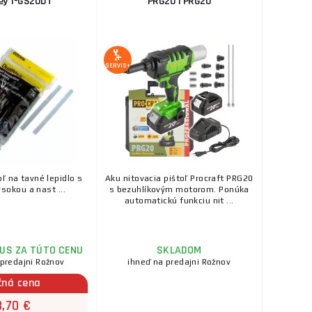
ey 1-GS20DT
PRG20 | PRG20
SERVIS+
oľ na tavné lepidlo s
Aku nitovacia pištoľ Procraft PRG20
ysokou a nast ...
s bezuhlíkovým motorom. Ponúka
automatickú funkciu nit ...
US ZA TÚTO CENU
SKLADOM
 predajni Rožnov
ihneď na predajni Rožnov
čná cena
3,70 €