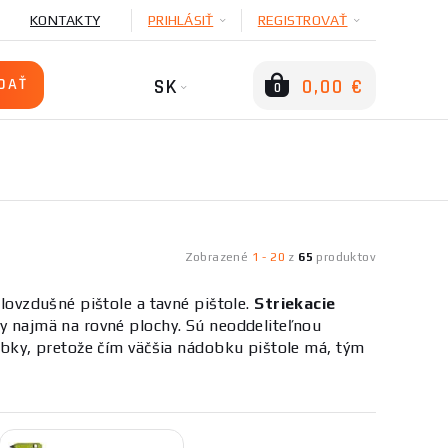
KONTAKTY
PRIHLÁSIŤ
REGISTROVAŤ
SK
0,00 €
0
Zobrazené
1
-
20
z
65
produktov
plovzdušné pištole a tavné pištole.
Striekacie
ly najmä na rovné plochy. Sú neoddeliteľnou
dobky, pretože čím väčšia nádobku pištole má, tým
ie množstva farby.