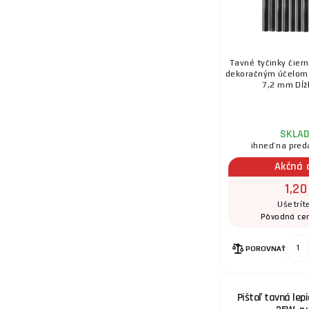
20.
Tavné tyčinky čiern
dekoračným účelom. 
7,2 mm Dĺžk
SKLA
ihneď na pred
Akčná 
1,20
Ušetrít
Pôvodná ce
POROVNAŤ
Pištoľ tavná lep