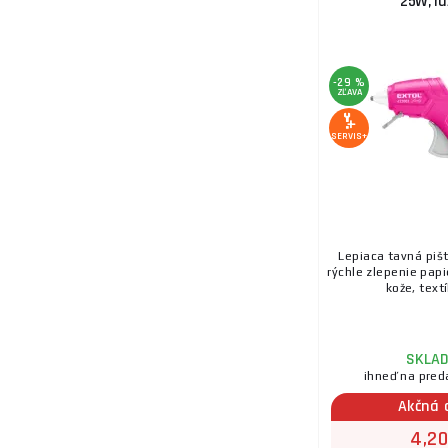
25W, r
-29 %
ZĽAVA
SERVIS+
Lepiaca tavná pišt
rýchle zlepenie papi
kože, textíl
SKLA
ihneď na pred
Akčná 
4,20