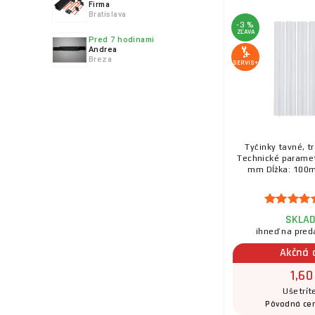
Firma
Bratislava
-3 %
ZĽAVA
Pred 7 hodinami
Andrea
Breza
SERVIS+
8.
9.
Tyčinky tavné, t
Technické paramet
mm Dĺžka: 100mm
SKLA
10.
ihneď na pred
Akčná 
1,60
Ušetrít
11.
Pôvodná ce