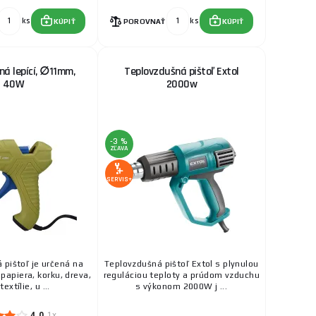
ks
KÚPIŤ
ks
ks
KÚPIŤ
POROVNAŤ
KÚPIŤ
4,20 €
SKLADOM
a na predajni Rožnov
ná lepící, ∅11mm,
Teplovzdušná pištoľ Extol
era, korku, dreva,
ks
KÚPIŤ
40W
2000w
8,40 €
SKLADOM
-3 %
era, korku, dreva,
ZĽAVA
ks
KÚPIŤ
SERVIS+
1,60 €
ks
SKLADOM
a na predajni Rožnov
Priemer: 11 mm
ks
KÚPIŤ
 pištoľ je určená na
Teplovzdušná pištoľ Extol s plynulou
2,20 €
 papiera, korku, dreva,
reguláciou teploty a prúdom vzduchu
textílie, u ...
s výkonom 2000W j ...
SKLADOM
a na predajni Rožnov
lom. Priemer
ks
KÚPIŤ
4.0
1x