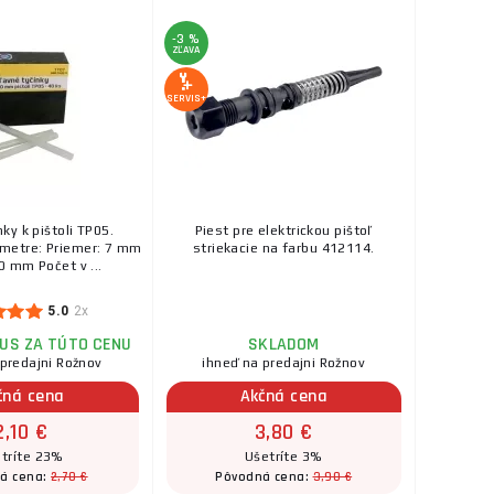
ks
KÚPIŤ
-3 %
ZĽAVA
29,50 €
SKLADOM
SERVIS+
nášanie tavného
ks
KÚPIŤ
..
1,20 €
ks
SKLADOM
a na predajni Rožnov
ky k pištoli TP05.
Piest pre elektrickou pištoľ
m. Priemer tyčinky:
metre: Priemer: 7 mm
striekacie na farbu 412114.
ks
KÚPIŤ
0 mm Počet v ...
453,90 €
5.0
2x
cí teploty ZX3400
SKLADOM
u dodávateľa
US ZA TÚTO CENU
SKLADOM
amickým
 predajni Rožnov
ihneď na predajni Rožnov
ks
KÚPIŤ
 s plynulou ...
čná cena
Akčná cena
2,10 €
3,80 €
10,80 €
tríte 23%
Ušetríte 3%
SKLADOM
2,70 €
3,90 €
á cena:
Pôvodná cena:
era, korku, dreva,