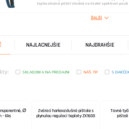
teplovzdušná pištoľ vhodná na široké spektrum použi .
ĎALŠÍ
Piest pre pištoľ striekacie na farbu 412114
Piest pre elektrickou pištoľ striekacie na farbu 41211
É
NAJLACNEJŠIE
NAJDRAHŠIE
Elektrická striekacia pištoľ TUSON 450W
Elektrická striekacia pištoľ TUSON s výkonom 450 W 
rovnomerne vymaľovať steny interiéru aj exteriéru ...
kty:
SKLADOM A NA PREDAJNI
NÁŠ TIP
S DARČE
Aku nitovacia pištoľ Procraft PRG20 | PRG20
Aku nitovacia pištoľ Procraft PRG20 s bezuhlíkovým
automatickú funkciu nitovania a ľahko nastreľuje nity 
ansparentné, ∅
Zvárací horkovzdušná pištole s
Tavné tyči
 - 6ks
plynulou regulací teploty ZX1600
pištol
Tyčinky tavné, transparentné, ∅ 7,2x100mm - 
Tyčinky tavné transparentné. Technické parametre: P