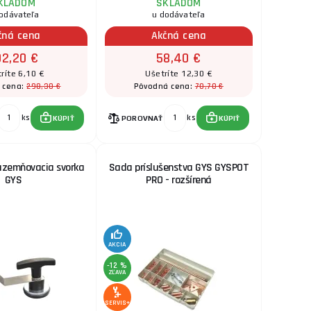
KLADOM
SKLADOM
odávateľa
u dodávateľa
čná cena
Akčná cena
92,20 €
58,40 €
ríte 6,10 €
Ušetríte 12,30 €
298,30 €
70,70 €
 cena:
Pôvodná cena:
ks
ks
KÚPIŤ
POROVNAŤ
KÚPIŤ
uzemňovacia svorka
Sada príslušenstva GYS GYSPOT
GYS
PRO - rozšírená
AKCIA
-12 %
ZĽAVA
SERVIS+