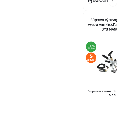
POROVNAŤ
Súprava výsuvný
výsuvnými kliešť
GYS MAN
-12 %
ZĽAVA
SERVIS+
Súprava zváracích
MAN .