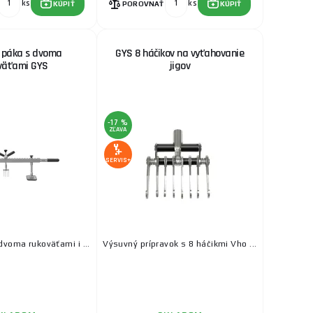
ks
ks
KÚPIŤ
POROVNAŤ
KÚPIŤ
 páka s dvoma
GYS 8 háčikov na vyťahovanie
väťami GYS
jigov
-17 %
ZĽAVA
SERVIS+
dvoma rukoväťami i ...
Výsuvný prípravok s 8 háčikmi Vho ...