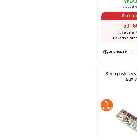
SKLA
u dodáv
Akčná 
531,6
Ušetríte 
Pôvodná cen
POROVNAŤ
Sada príslušen
BOX 
SERVIS+