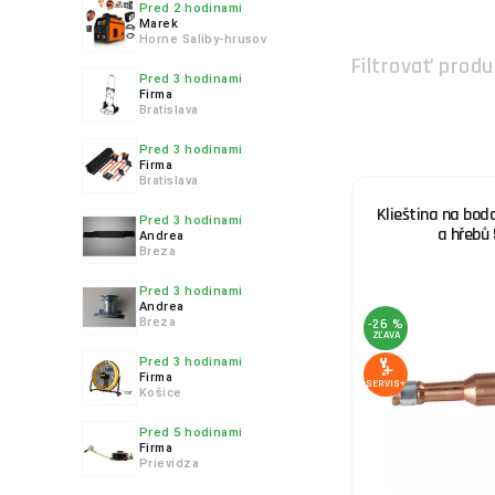
Pred 2 hodinami
5.
Marek
Horne Saliby-hrusov
Filtrovať produ
Pred 3 hodinami
Firma
Bratislava
6.
Pred 3 hodinami
Firma
Bratislava
Klieština na bod
Pred 3 hodinami
a hřebů
Andrea
Breza
Pred 3 hodinami
Andrea
Breza
-26 %
ZĽAVA
Pred 3 hodinami
Firma
SERVIS+
Košice
Pred 5 hodinami
Firma
Prievidza