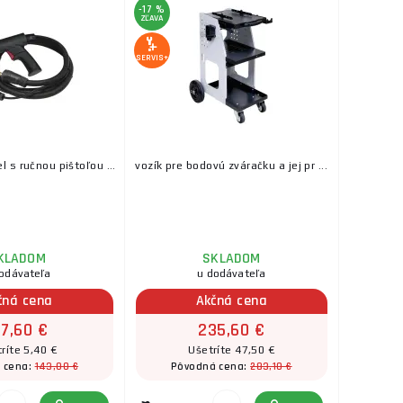
-17 %
ZĽAVA
SERVIS+
 s ručnou pištoľou ...
vozík pre bodovú zváračku a jej pr ...
KLADOM
SKLADOM
odávateľa
u dodávateľa
čná cena
Akčná cena
37,60 €
235,60 €
ríte 5,40 €
Ušetríte 47,50 €
143,00 €
283,10 €
 cena:
Pôvodná cena: