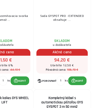
uzemňovacia svorka
Sada GYSPOT PRO - EXTENDED
umož ...
obsahuje: ...
KLADOM
SKLADOM
odávateľa
u dodávateľa
čná cena
Akčná cena
1,50 €
94,20 €
etríte 6%
Ušetríte 12,50 €
44,10 €
106,70 €
á cena:
Pôvodná cena:
ks
ks
KÚPIŤ
POROVNAŤ
KÚPIŤ
k kolies GYS WHEEL
Kompletný kábel s
LIFT
automatickou pištoľou GYS
GYSPOT 3 m 50 mm2