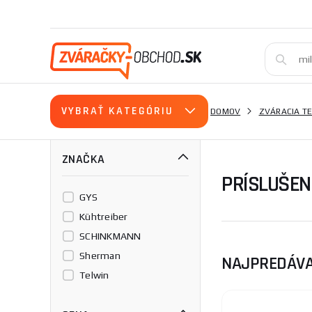
VYBRAŤ KATEGÓRIU
DOMOV
ZVÁRACIA T
ZNAČKA
PRÍSLUŠE
GYS
Kühtreiber
SCHINKMANN
Sherman
NAJPREDÁVA
Telwin