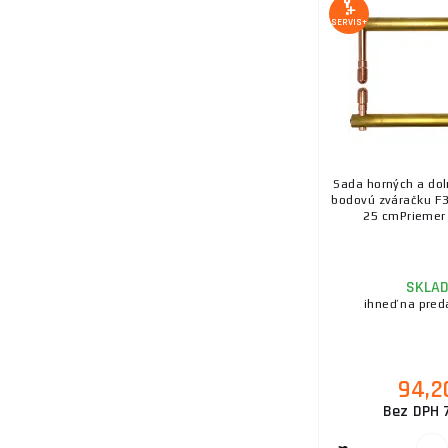
SERVIS+
Sada horných a dol
bodovú zváračku F3
25 cmPriemer 
SKLA
ihneď na pred
94,2
Bez DPH 