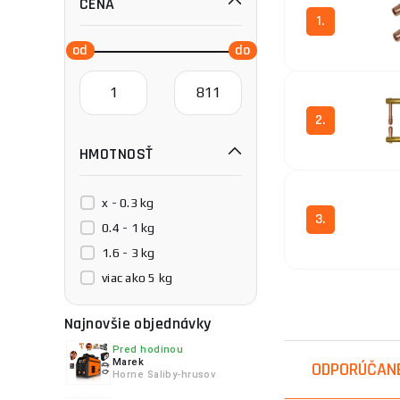
CENA
1.
2.
HMOTNOSŤ
x - 0.3 kg
3.
0.4 - 1 kg
1.6 - 3 kg
viac ako 5 kg
4.
Najnovšie objednávky
Pred hodinou
Marek
ODPORÚČAN
Horne Saliby-hrusov