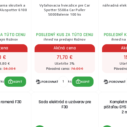
ania skrutiek a
Vyťahovacia hviezdice pre Car
náhradná elek
Aluspotter 6100
Spotter 5500a Car Puller
5000Balenie 100 ks
ZA TÚTO CENU
POSLEDNÝ KUS ZA TÚTO CENU
POSLEDNÝ K
ajni Rožnov
ihneď na predajni Rožnov
ihneď na
cena
Akčná cena
Ak
0 €
71,70 €
1
8,80 €
Ušetríte 3%
Ušet
34,30 €
74,00 €
a:
Pôvodná cena:
Pôvodn
ks
ks
KÚPIŤ
POROVNAŤ
KÚPIŤ
POROVNAŤ
e ramená F30
Sada elektród a uzáverov pre
Kompletný
F30
pištoľou GY
2 