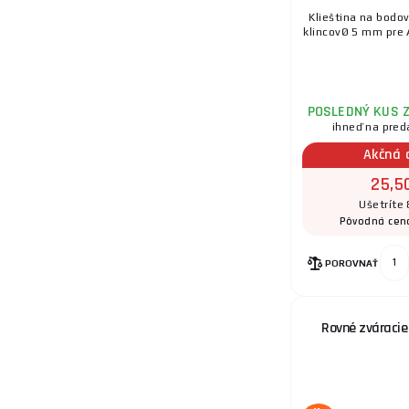
Klieština na bodov
klincovØ 5 mm pre 
POSLEDNÝ KUS 
ihneď na pred
Akčná 
25,5
Ušetríte 
Pôvodná cen
POROVNAŤ
Rovné zváraci