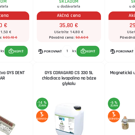
DOM
SKLADOM
S
ateľa
u dodávateľa
u d
cena
Akčná cena
Ak
0 €
35,80 €
2
71,50 €
Ušetríte 14,80 €
Ušet
603,10 €
50,60 €
a:
Pôvodná cena:
Pôvodná
ks
ks
KÚPIŤ
POROVNAŤ
KÚPIŤ
POROVNAŤ
stva GYS DENT
GYS CORAGARD CS 330 5L
Magnetická 
BAR
chladiaca kvapalina na báze
glykolu
-14 %
-6 %
ZĽAVA
ZĽAVA
SERVIS+
SERVIS+