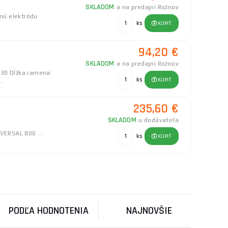
SKLADOM
a na predajni Rožnov
hnú elektródu
ks
KÚPIŤ
94,20 €
SKLADOM
a na predajni Rožnov
F30 Dĺžka ramena:
ks
KÚPIŤ
.
235,60 €
SKLADOM
u dodávateľa
VERSAL 800 ...
ks
KÚPIŤ
58,40 €
SKLADOM
u dodávateľa
tíky a páky ...
ks
KÚPIŤ
PODĽA HODNOTENIA
NAJNOVŠIE
52,80 €