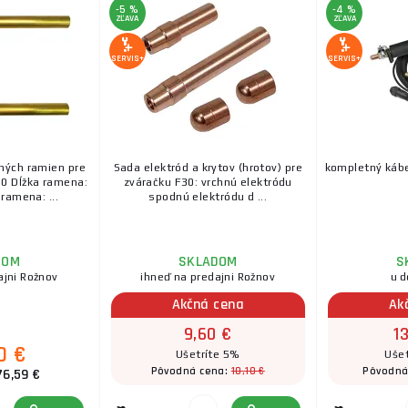
-5 %
-4 %
ZĽAVA
ZĽAVA
SERVIS+
SERVIS+
ných ramien pre
Sada elektród a krytov (hrotov) pre
kompletný kábel
0 Dĺžka ramena:
zváračku F30: vrchnú elektródu
ramena: ...
spodnú elektródu d ...
DOM
SKLADOM
S
ajni Rožnov
ihneď na predajni Rožnov
u d
Akčná cena
Ak
9,60 €
1
0 €
Ušetríte 5%
Ušet
10,10 €
Pôvodná cena:
Pôvodná
76,59 €