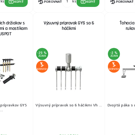
ks
ks
KÚPIŤ
POROVNAŤ
KÚPIŤ
POROVNAŤ
ch držiakov s
Výsuvný prípravok GYS so 6
Ťahacia
ami a mostíkom
háčikmi
ruko
USPOT
-29 %
-2 %
ZĽAVA
ZĽAVA
SERVIS+
SERVIS+
 prípravkov GYS
Výsuvný prípravok so 6 háčikmi Vh ...
Dvojitá páka s 
..