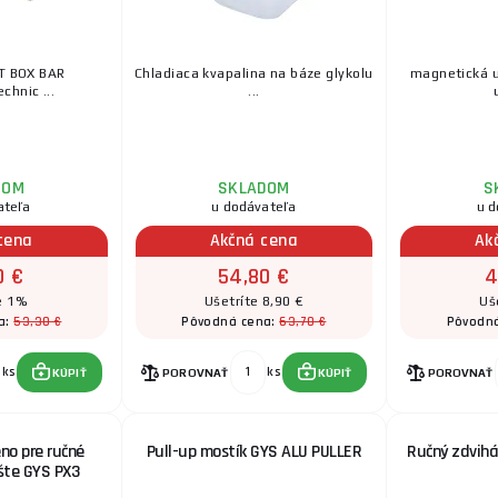
T BOX BAR
Chladiaca kvapalina na báze glykolu
magnetická 
chnic ...
...
DOM
SKLADOM
S
ateľa
u dodávateľa
u d
cena
Akčná cena
Ak
0 €
54,80 €
4
e 1%
Ušetríte 8,90 €
Uš
53,30 €
63,70 €
a:
Pôvodná cena:
Pôvodn
ks
ks
KÚPIŤ
POROVNAŤ
KÚPIŤ
POROVNAŤ
no pre ručné
Pull-up mostík GYS ALU PULLER
Ručný zdvihá
šte GYS PX3