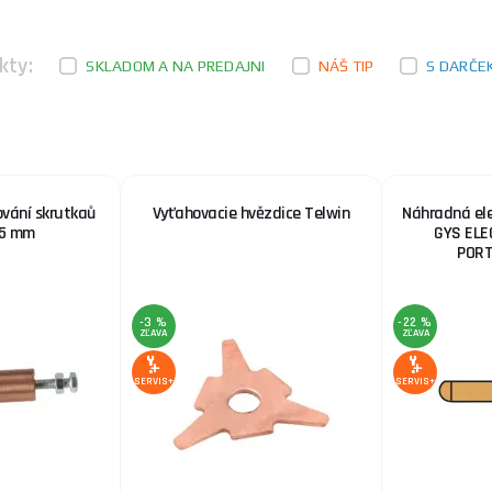
Sada príslušenstva GYS DENT BOX BAR
Súprava DENT BOX BAR obsahuje:Technické parametr
315402005003 ...
kty:
SKLADOM A NA PREDAJNI
NÁŠ TIP
S DARČE
GYS CORAGARD CS 330 5L chladiaca kvapalina n
Chladiaca kvapalina na báze glykolu GYS CORAGARD CS 
ování skrutkaů
Vyťahovacie hvězdice Telwin
Náhradná el
 5 mm
GYS ELE
PORT
-3 %
-22 %
ZĽAVA
ZĽAVA
SERVIS+
SERVIS+