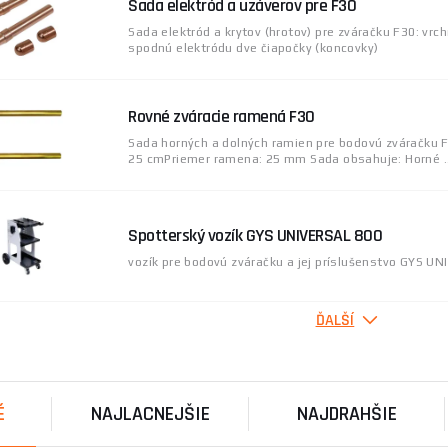
Sada elektród a uzáverov pre F30
Sada elektród a krytov (hrotov) pre zváračku F30: vrc
spodnú elektródu dve čiapočky (koncovky)
Rovné zváracie ramená F30
Sada horných a dolných ramien pre bodovú zváračku 
25 cmPriemer ramena: 25 mm Sada obsahuje: Horné ..
Spotterský vozík GYS UNIVERSAL 800
vozík pre bodovú zváračku a jej príslušenstvo GYS UNI
ĎALŠÍ
GYS 8 háčikov na vyťahovanie jigov
Výsuvný prípravok s 8 háčikmi Vhodný pre výsuvné mos
É
NAJLACNEJŠIE
NAJDRAHŠIE