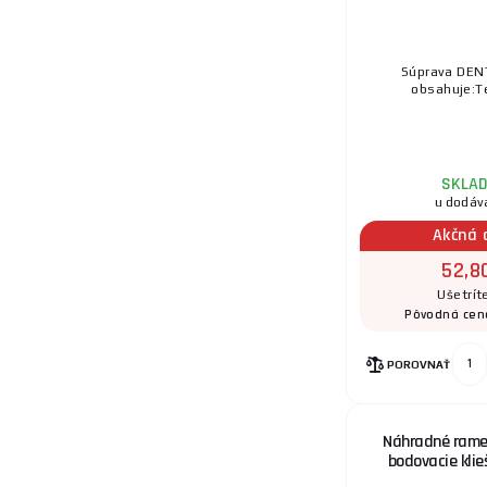
Súprava DEN
obsahuje:Te
SKLA
u dodáv
Akčná 
52,8
Ušetrít
Pôvodná cen
POROVNAŤ
Náhradné rame
bodovacie klie