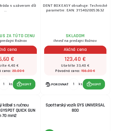
tróda s uzáverom dĺž
DENT BOX EASY obsahuje: Technické
...
parametre: EAN: 3154020053632
US ZA TÚTO CENU
SKLADOM
 predajni Rožnov
ihneď na predajni Rožnov
čná cena
Akčná cena
5,60 €
123,40 €
ríte 4,40 €
Ušetríte 33,40 €
20,00 €
156,80 €
á cena:
Pôvodná cena:
ks
ks
KÚPIŤ
POROVNAŤ
KÚPIŤ
 kábel s ručnou
Spotterský vozík GYS UNIVERSAL
S GYSPOT QUICK GUN
800
m 70 mm2