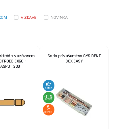
SKLADOM
u dodávateľa
e:EAN:
ks
KÚPIŤ
KOM
V ZĽAVE
NOVINKA
54,80 €
a báze glykolu
SKLADOM
u dodávateľa
330 na špeciál ...
ks
KÚPIŤ
ektróda s uzáverom
Sada príslušenstva GYS DENT
CTRODE EX60 -
BOX EASY
ASPOT 230
AKCIA
-21 %
ZĽAVA
SERVIS+