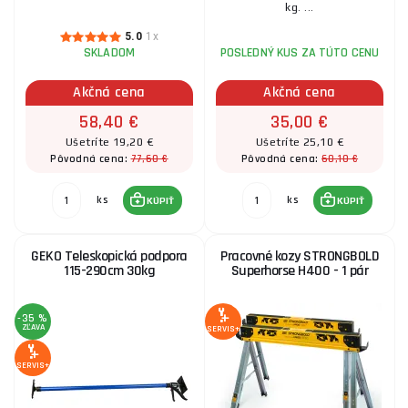
kg. ...
5.0
1x
SKLADOM
POSLEDNÝ KUS ZA TÚTO CENU
Akčná cena
Akčná cena
58,40 €
35,00 €
Ušetríte 19,20 €
Ušetríte 25,10 €
77,60 €
60,10 €
Pôvodná cena:
Pôvodná cena:
ks
ks
KÚPIŤ
KÚPIŤ
GEKO Teleskopická podpora
Pracovné kozy STRONGBOLD
115-290cm 30kg
Superhorse H400 - 1 pár
-35 %
ZĽAVA
SERVIS+
SERVIS+