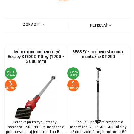
ZORADIŤ
FILTROVAŤ
Jednoručná podperná tyč
BESSEY - podpera stropné a
Bessey STE300 110 kg (1 700 ÷
montážne ST 250
3 000 mm)
-25 %
-42 %
ZĽAVA
ZĽAVA
SERVIS+
SERVIS+
Teleskopická tyč Bessey -
BESSEY - podpera stropné a
nosnosť 350 ÷ 110 kg Bezpečné
montážne ST 1450-2500 Odolný
polohovanie aj jednou rukou Be ...
až do maximálnej hmotnosti 60