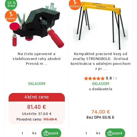
-32 %
ZĽAVA
SERVIS+
SERVIS+
Na čisto upevnené a
Kompaktné pracovné kozy od
stabilizované rohy zárubní
značky STRONGBOLD . Oceľová
Presná m ...
konštrukcia s odolným povrchom
z pr ...
5.0
1x
SKLADOM
SKLADOM
u dodávateľa
Akčná cena
81,40 €
74,00 €
Ušetríte 37,60 €
Bez DPH 60,16 €
119,00 €
Pôvodná cena:
ks
ks
KÚPIŤ
KÚPIŤ