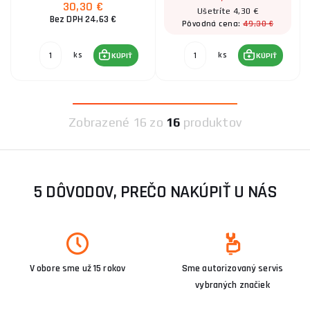
30,30 €
Ušetríte 4,30 €
Bez DPH 24,63 €
49,30 €
Pôvodná cena:
ks
ks
KÚPIŤ
KÚPIŤ
Zobrazené
16 zo
16
produktov
5 DÔVODOV, PREČO NAKÚPIŤ U NÁS
V obore sme už 15 rokov
Sme autorizovaný servis
vybraných značiek