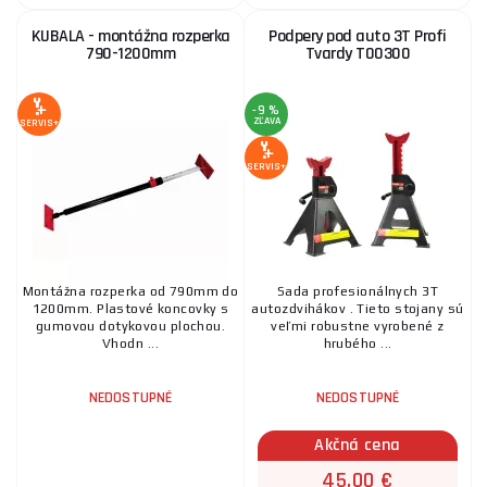
KUBALA - montážna rozperka
Podpery pod auto 3T Profi
790-1200mm
Tvardy T00300
-9 %
ZĽAVA
SERVIS+
SERVIS+
Montážna rozperka od 790mm do
Sada profesionálnych 3T
1200mm. Plastové koncovky s
autozdvihákov . Tieto stojany sú
gumovou dotykovou plochou.
veľmi robustne vyrobené z
Vhodn ...
hrubého ...
NEDOSTUPNÉ
NEDOSTUPNÉ
Akčná cena
45,00 €