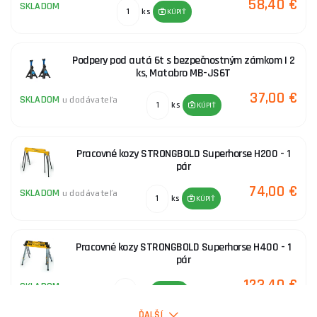
58,40 €
SKLADOM
ks
KÚPIŤ
Podpery pod autá 6t s bezpečnostným zámkom | 2
ks, Matabro MB-JS6T
37,00 €
SKLADOM
u dodávateľa
ks
KÚPIŤ
Pracovné kozy STRONGBOLD Superhorse H200 - 1
pár
74,00 €
SKLADOM
u dodávateľa
ks
KÚPIŤ
Pracovné kozy STRONGBOLD Superhorse H400 - 1
pár
123,40 €
SKLADOM
ks
KÚPIŤ
ĎALŠÍ