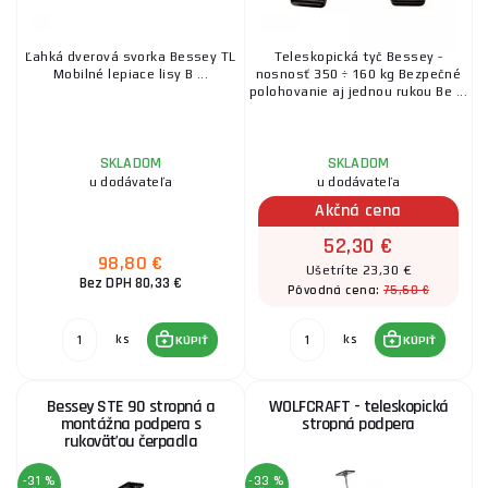
Ľahká dverová svorka Bessey TL
Teleskopická tyč Bessey -
Mobilné lepiace lisy B ...
nosnosť 350 ÷ 160 kg Bezpečné
polohovanie aj jednou rukou Be ...
SKLADOM
SKLADOM
u dodávateľa
u dodávateľa
Akčná cena
52,30 €
98,80 €
Ušetríte 23,30 €
Bez DPH 80,33 €
75,60 €
Pôvodná cena:
ks
ks
KÚPIŤ
KÚPIŤ
Bessey STE 90 stropná a
WOLFCRAFT - teleskopická
montážna podpera s
stropná podpera
rukoväťou čerpadla
-31 %
-33 %