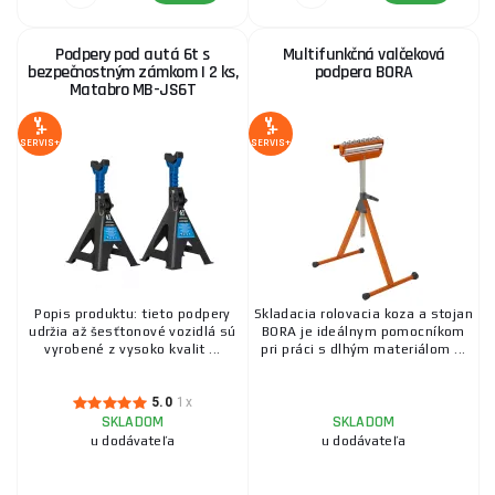
Podpery pod autá 6t s
Multifunkčná valčeková
bezpečnostným zámkom | 2 ks,
podpera BORA
Matabro MB-JS6T
SERVIS+
SERVIS+
Popis produktu: tieto podpery
Skladacia rolovacia koza a stojan
udržia až šesťtonové vozidlá sú
BORA je ideálnym pomocníkom
vyrobené z vysoko kvalit ...
pri práci s dlhým materiálom ...
5.0
1x
SKLADOM
SKLADOM
u dodávateľa
u dodávateľa