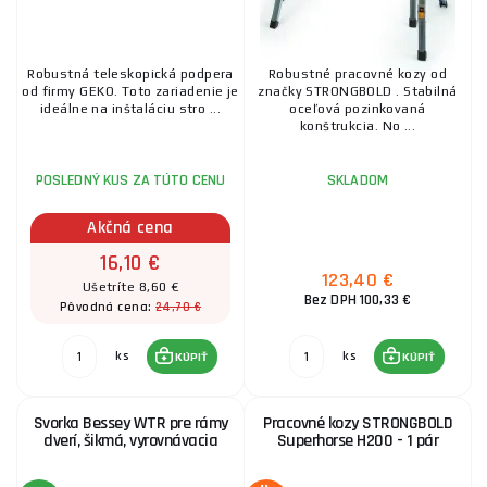
Robustná teleskopická podpera
Robustné pracovné kozy od
od firmy GEKO. Toto zariadenie je
značky STRONGBOLD . Stabilná
ideálne na inštaláciu stro ...
oceľová pozinkovaná
konštrukcia. No ...
POSLEDNÝ KUS ZA TÚTO CENU
SKLADOM
Akčná cena
16,10 €
123,40 €
Ušetríte 8,60 €
Bez DPH 100,33 €
24,70 €
Pôvodná cena:
ks
ks
KÚPIŤ
KÚPIŤ
Svorka Bessey WTR pre rámy
Pracovné kozy STRONGBOLD
dverí, šikmá, vyrovnávacia
Superhorse H200 - 1 pár