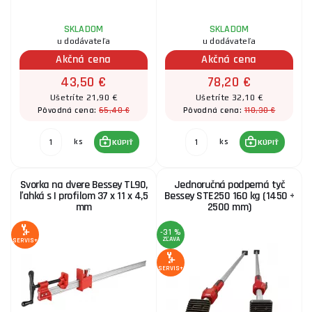
SKLADOM
SKLADOM
u dodávateľa
u dodávateľa
Akčná cena
Akčná cena
43,50 €
78,20 €
Ušetríte 21,90 €
Ušetríte 32,10 €
65,40 €
110,30 €
Pôvodná cena:
Pôvodná cena:
ks
ks
KÚPIŤ
KÚPIŤ
Svorka na dvere Bessey TL90,
Jednoručná podperná tyč
ľahká s I profilom 37 x 11 x 4,5
Bessey STE250 160 kg (1450 ÷
mm
2500 mm)
-31 %
ZĽAVA
SERVIS+
SERVIS+