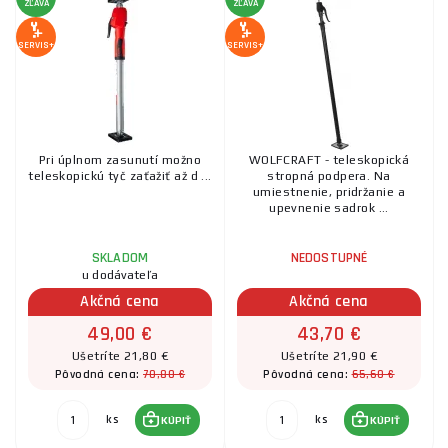
ZĽAVA
ZĽAVA
SERVIS+
SERVIS+
Pri úplnom zasunutí možno
WOLFCRAFT - teleskopická
teleskopickú tyč zaťažiť až d ...
stropná podpera. Na
umiestnenie, pridržanie a
upevnenie sadrok ...
SKLADOM
NEDOSTUPNÉ
u dodávateľa
Akčná cena
Akčná cena
49,00 €
43,70 €
Ušetríte 21,80 €
Ušetríte 21,90 €
70,80 €
65,60 €
Pôvodná cena:
Pôvodná cena:
ks
ks
KÚPIŤ
KÚPIŤ