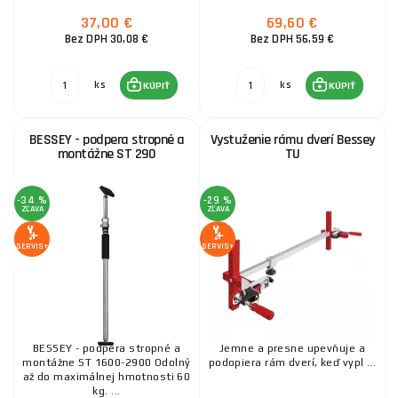
37,00 €
69,60 €
Bez DPH 30,08 €
Bez DPH 56,59 €
ks
ks
KÚPIŤ
KÚPIŤ
BESSEY - podpera stropné a
Vystuženie rámu dverí Bessey
montážne ST 290
TU
-34 %
-29 %
ZĽAVA
ZĽAVA
SERVIS+
SERVIS+
BESSEY - podpera stropné a
Jemne a presne upevňuje a
montážne ST 1600-2900 Odolný
podopiera rám dverí, keď vypl ...
až do maximálnej hmotnosti 60
kg. ...