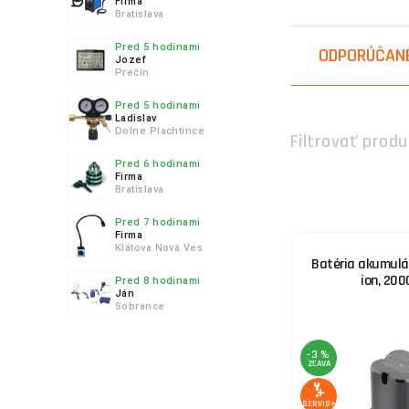
4.
Firma
Bratislava
Pred 5 hodinami
ODPORÚČAN
Jozef
Prečín
5.
Pred 5 hodinami
Ladislav
Dolne Plachtince
Filtrovať produ
Pred 6 hodinami
Firma
Bratislava
6.
Pred 7 hodinami
Firma
Klátova Nová Ves
Batéria akumulát
ion, 20
Pred 8 hodinami
Ján
Sobrance
-3 %
ZĽAVA
SERVIS+