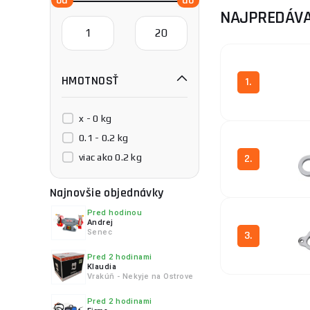
Náhradné 
NAJPREDÁVA
Ochranné 
Batérie a 
HMOTNOSŤ
1.
x - 0 kg
0.1 - 0.2 kg
viac ako 0.2 kg
2.
Najnovšie objednávky
Pred hodinou
Andrej
Senec
3.
Pred 2 hodinami
Klaudia
Vrakúň - Nekyje na Ostrove
Pred 2 hodinami