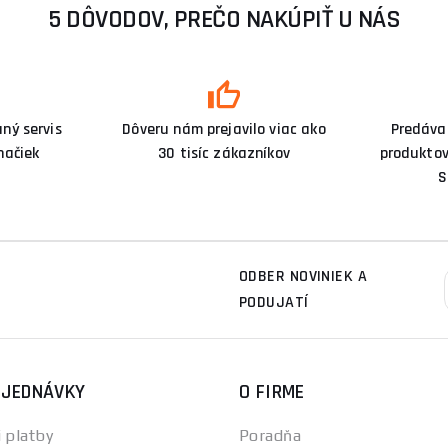
5 DÔVODOV, PREČO NAKÚPIŤ U NÁS
ný servis
Dôveru nám prejavilo viac ako
Predáva
načiek
30 tisíc zákazníkov
produktov
S
ODBER NOVINIEK A
PODUJATÍ
BJEDNÁVKY
O FIRME
 platby
Poradňa