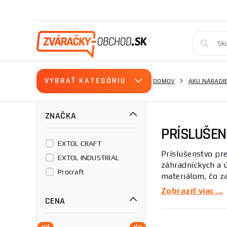
VYBRAŤ KATEGÓRIU
DOMOV
AKU NÁRADI
ZNAČKA
PRÍSLUŠEN
EXTOL CRAFT
Príslušenstvo pre
EXTOL INDUSTRIAL
záhradníckych a 
Procraft
materiálom, čo za
Zobraziť viac ...
Druhy príslušen
CENA
Predlžovac