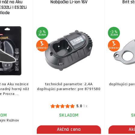
 nôž na Aku
Nabíjačka Li-ion 16V
Brit st
ES32Li | ES32Li
Blade
-3 %
-3 %
ZĽAVA
ZĽAVA
SERVIS+
SERVIS+
 na Aku nožnice
technické parametre: 2,4A
doplňujúci pa
hradný horný nôž
doplňujúci parameter: pre 8791580
 Procra ...
5.0
1x
DOM
SKLADOM
S
ajni Rožnov
Akčná cena
Ak