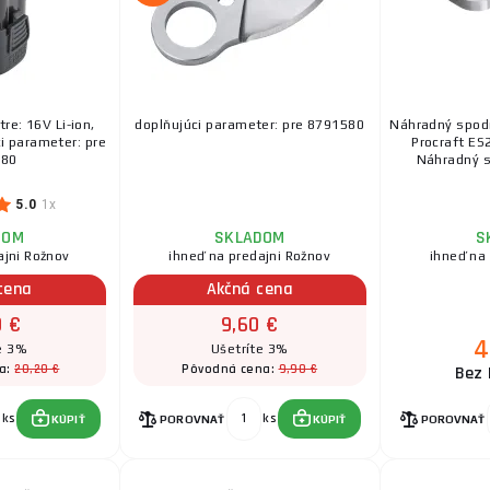
re: 16V Li-ion,
doplňujúci parameter: pre 8791580
Náhradný spodn
 parameter: pre
Procraft ES
580
Náhradný s
5.0
1x
DOM
SKLADOM
S
ajni Rožnov
ihneď na predajni Rožnov
ihneď na
cena
Akčná cena
0 €
9,60 €
4
e 3%
Ušetríte 3%
20,20 €
9,90 €
a:
Pôvodná cena:
Bez 
ks
ks
KÚPIŤ
POROVNAŤ
KÚPIŤ
POROVNAŤ