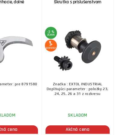
rihacie, dolné
Skrutka s príslušenstvom
-3 %
ZĽAVA
SERVIS+
rameter: pre 8791580
Značka : EXTOL INDUSTRIAL
Doplňujúci parameter : položky 23,
24, 25, 26 a 31 z rozkresu
KLADOM
SKLADOM
čná cena
Akčná cena