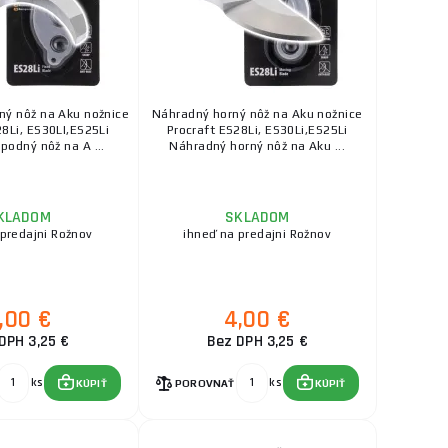
ý nôž na Aku nožnice
Náhradný horný nôž na Aku nožnice
28Li, ES30LI,ES25Li
Procraft ES28Li, ES30Li,ES25Li
podný nôž na A ...
Náhradný horný nôž na Aku ...
KLADOM
SKLADOM
 predajni Rožnov
ihneď na predajni Rožnov
,00 €
4,00 €
DPH 3,25 €
Bez DPH 3,25 €
ks
ks
KÚPIŤ
POROVNAŤ
KÚPIŤ