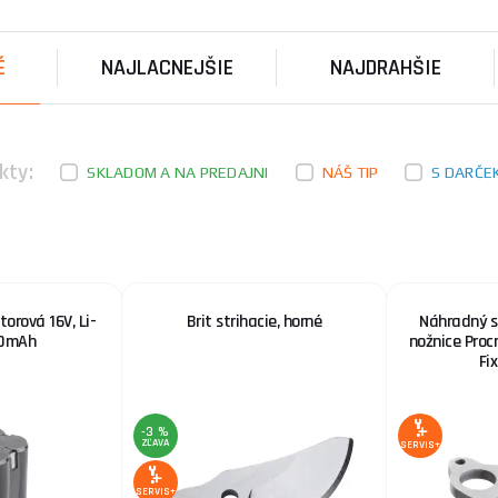
Náhradný horný nôž na Aku nožnice Procraft ES32Li N
na Aku nožnice Procraft ES32Li Náhradný horný nôž p .
É
NAJLACNEJŠIE
NAJDRAHŠIE
Skrutka s príslušenstvom
Značka : EXTOL INDUSTRIAL Doplňujúci parameter : pol
a 31 z rozkresu
kty:
SKLADOM A NA PREDAJNI
NÁŠ TIP
S DARČE
Nabíjačka Li-ion 16V
technické parametre: 2,4A doplňujúci parameter: pre
orová 16V, Li-
Brit strihacie, horné
Náhradný s
00mAh
nožnice Proc
Fi
-3 %
ZĽAVA
SERVIS+
SERVIS+