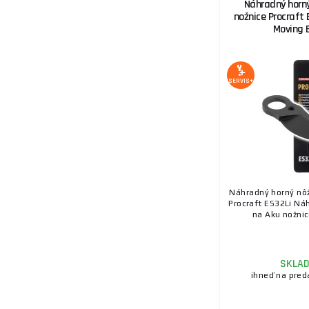
Náhradný horný
nožnice Procraft 
Moving 
SERVIS+
Náhradný horný nôž
Procraft ES32Li Ná
na Aku nožnice
SKLA
ihneď na pred