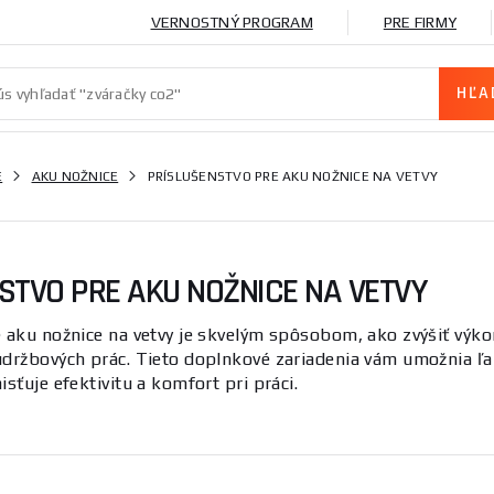
VERNOSTNÝ PROGRAM
PRE FIRMY
E
AKU NOŽNICE
PRÍSLUŠENSTVO PRE AKU NOŽNICE NA VETVY
STVO PRE AKU NOŽNICE NA VETVY
 aku nožnice na vetvy je skvelým spôsobom, ako zvýšiť výkon a
údržbových prác. Tieto doplnkové zariadenia vám umožnia ľ
isťuje efektivitu a komfort pri práci.
stva pre aku nožnice na vetvy:
ie tyče:
Umožňujú vám dosiahnuť na vetvy, ktoré by inak bo