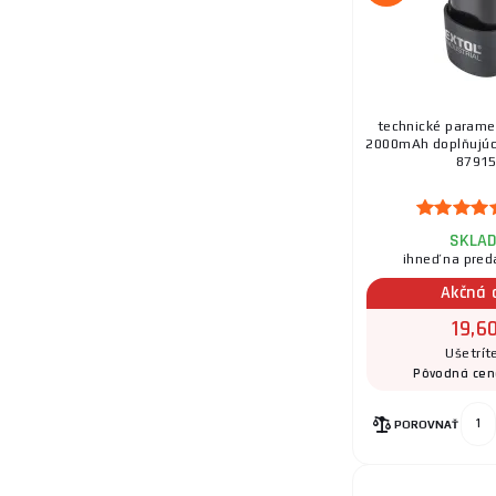
technické paramet
2000mAh doplňujúci
8791
SKLA
ihneď na pred
Akčná 
19,6
Ušetrít
Pôvodná cen
POROVNAŤ