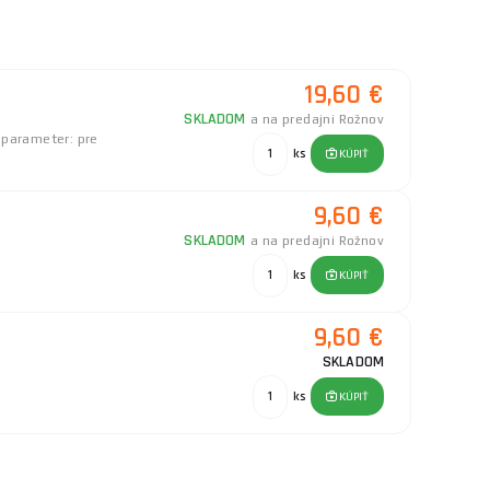
rezu pri každom použití.
a znečistením počas práce.
aku náradia pre nepretržitú prácu.
19,60 €
SKLADOM
a na predajni Rožnov
 parameter: pre
ks
KÚPIŤ
9,60 €
SKLADOM
a na predajni Rožnov
ks
KÚPIŤ
9,60 €
SKLADOM
ks
KÚPIŤ
4,90 €
32Li | ES32Li
SKLADOM
a na predajni Rožnov