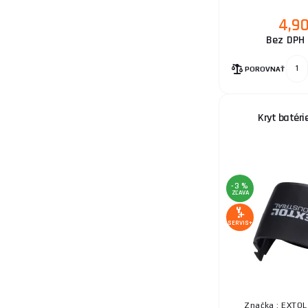
4,9
Bez DPH 
POROVNAŤ
Kryt batéri
-3 %
ZĽAVA
SERVIS+
Značka : EXTOL