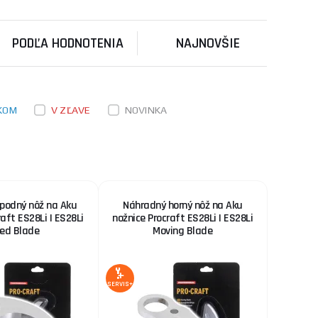
áhradný horný nôž
ks
KÚPIŤ
..
PODĽA HODNOTENIA
NAJNOVŠIE
7,80 €
SKLADOM
ožky 23, 24, 25, 26
ks
KÚPIŤ
KOM
V ZĽAVE
NOVINKA
17,20 €
SKLADOM
 8791580
ks
KÚPIŤ
podný nôž na Aku
Náhradný horný nôž na Aku
raft ES28Li | ES28Li
nožnice Procraft ES28Li | ES28Li
xed Blade
Moving Blade
SERVIS+