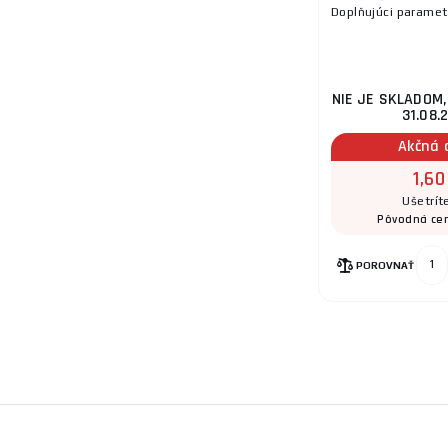
Doplňujúci paramet
NIE JE SKLADOM
31.08.
Akčná 
1,60
Ušetrít
Pôvodná ce
POROVNAŤ