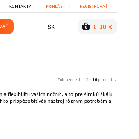
KONTAKTY
PRIHLÁSIŤ
REGISTROVAŤ
SK
0,00 €
0
Zobrazené
1
-
10
z
10
produktov
 flexibilitu vašich nožníc, a to pre širokú škálu
ahko prispôsobiť váš nástroj rôznym potrebám a
li príliš vysoké alebo nedosiahnuteľné.