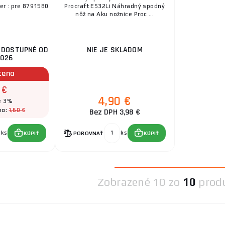
er : pre 8791580
Procraft ES32Li Náhradný spodný
nôž na Aku nožnice Proc ...
, DOSTUPNÉ OD
NIE JE SKLADOM
2026
cena
 €
4,90 €
e 3%
1,60 €
na:
Bez DPH 3,98 €
ks
ks
KÚPIŤ
POROVNAŤ
KÚPIŤ
Zobrazené
10 zo
10
prod