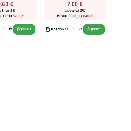
9,60 €
7,80 €
etríte 3%
Ušetríte 3%
9,90 €
8,00 €
á cena:
Pôvodná cena:
ks
ks
KÚPIŤ
POROVNAŤ
KÚPIŤ