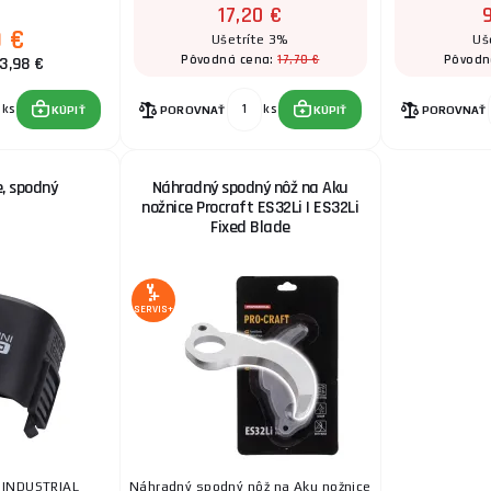
17,20 €
0 €
Ušetríte 3%
Uš
17,70 €
Pôvodná cena:
Pôvodn
3,98 €
ks
ks
KÚPIŤ
POROVNAŤ
KÚPIŤ
POROVNAŤ
e, spodný
Náhradný spodný nôž na Aku
nožnice Procraft ES32Li | ES32Li
Fixed Blade
SERVIS+
 INDUSTRIAL
Náhradný spodný nôž na Aku nožnice