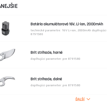
čepele a nože:
Na udržanie maximálnej efektivity a ostrého 
NEJŠIE
kryty:
Chráni nástroj aj užívateľov pred nechcenými úrazmi 
nabíjačky:
Zaisťujú dlhodobý výkon a rýchle nabíjanie vášho 
Batéria akumulátorová 16V, Li-ion, 2000mAh
technické parametre: 16V Li-ion, 2000mAh doplňujúci
8791580
Brit strihacie, horné
doplňujúci parameter: pre 8791580
Brit strihacie, dolné
doplňujúci parameter: pre 8791580
ĎALŠÍ
Náhradný horný nôž na Aku nožnice Procraft ES
Moving Blade