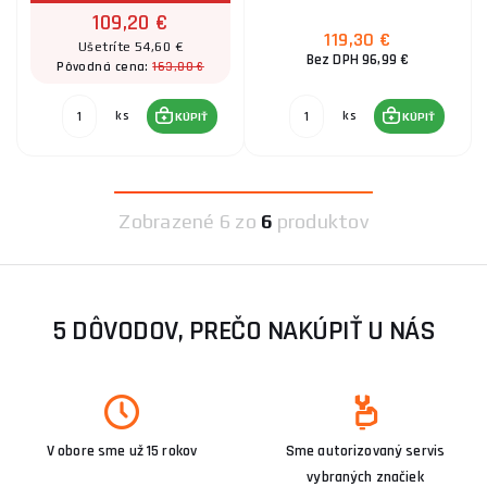
109,20 €
119,30 €
Ušetríte 54,60 €
Bez DPH 96,99 €
163,80 €
Pôvodná cena:
ks
ks
KÚPIŤ
KÚPIŤ
Zobrazené
6 zo
6
produktov
5 DÔVODOV, PREČO NAKÚPIŤ U NÁS
V obore sme už 15 rokov
Sme autorizovaný servis
vybraných značiek