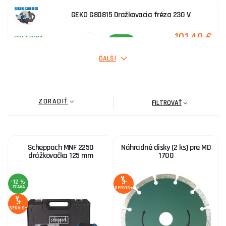
GEKO G80815 Dražkovacia fréza 230 V
101,40 €
SKLADOM
ks
KÚPIŤ
ĎALŠÍ
ZORADIŤ
FILTROVAŤ
Scheppach MNF 2250
Náhradné disky (2 ks) pre MD
drážkovačka 125 mm
1700
-12 %
ZĽAVA
SERVIS+
SERVIS+