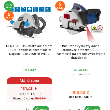
-15 %
ZĽAVA
SERVIS+
SERVIS+
GEKO G80815 Dražkovacia fréza
Robustná vysokovýkonná
230 V Technická špecifikácia:
drážkovacia frézka GÜDE,
Napätie: 230 V/50 Hz Prík ...
navrhnutá na presné vyrezávanie
drážok v m ...
SKLADOM
SKLADOM
u dodávateľa
Akčná cena
101,40 €
108,00 €
Ušetríte 17,50 €
Bez DPH 87,80 €
118,90 €
Pôvodná cena:
ks
ks
KÚPIŤ
KÚPIŤ