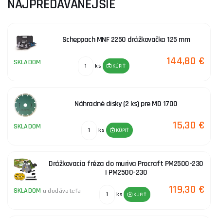
NAJPREDÁVANEJŠIE
možné drážkovačku použiť na betonn, železobetón, prírodný
kameň a takmer na všetkých druhoch muriva.
V našej ponuke nájdete drážkovačky so širokou ponukou typov,
Scheppach MNF 2250 drážkovačka 125 mm
značiek a bohatých vlastností, z ktorých si určite vyberie každý.
144,80 €
Pre všetkých drážkovačky zakúpené u nás ponúkame tiež
SKLADOM
ks
KÚPIŤ
príslušenstvo
. Stačí si len vybrať. O radu pri výbere, kúpe či
platbe nás neváhajte kontaktovať, radi Vám pomôžeme.
Náhradné disky (2 ks) pre MD 1700
15,30 €
SKLADOM
ks
KÚPIŤ
Drážkovacia fréza do muriva Procraft PM2500-230
| PM2500-230
119,30 €
SKLADOM
u dodávateľa
ks
KÚPIŤ