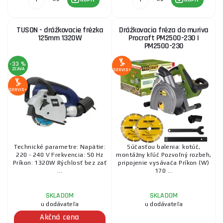
TUSON - drážkovacie frézka
Drážkovacia fréza do muriva
125mm 1320W
Procraft PM2500-230 |
PM2500-230
-33 %
ZĽAVA
SERVIS+
SERVIS+
Technické parametre: Napätie:
Súčasťou balenia: kotúč,
220 - 240 V Frekvencia: 50 Hz
montážny kľúč Pozvoľný rozbeh,
Príkon: 1320W Rýchlosť bez zať
pripojenie vysávača Príkon (W)
...
170 ...
SKLADOM
SKLADOM
u dodávateľa
u dodávateľa
Akčná cena