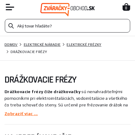
0
DOMOV
ELEKTRICKÉ NÁRADIE
ELEKTRICKÉ FRÉZKY
DRÁŽKOVACIE FRÉZY
DRÁŽKOVACIE FRÉZY
Drážkovacie frézy čiže drážkovačky
sú nenahraditeľnými
pomocníkmi pri elektroinštaláciách, vodoinštalácie a všetkého
čo treba schovať do steny. Sú určené pre frézovanie drážok na
vedenie káblov s elektrinou, pokládku vodovodných, plynových a
Zobraziť viac ...
kúrenárskych trubiek. Vďaka možnosti nastavenia rozpätie a
hĺbky je možné vždy nastaviť na čo najvhodnejšie rozmery
drážky. Vďaka kvalitným diamantovým drážkovaní kotúčom je