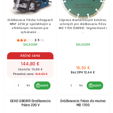
Drážkovacia frézka Scheppach
Súprava diamantových kotúčov,
MNF 2250 je spoľahlivým a
určených pre drážkovaciu frézu
efektívnym riešením pre
MD 1700 (58090). Segmentové r
vytváranie ...
...
2.5
2x
SKLADOM
SKLADOM
Akčná cena
144,80 €
15,30 €
Ušetríte 19,80 €
Bez DPH 12,44 €
164,60 €
Pôvodná cena:
ks
ks
KÚPIŤ
KÚPIŤ
GEKO G80815 Dražkovacia
Drážkovacia fréza do muriva
fréza 230 V
MD 1700