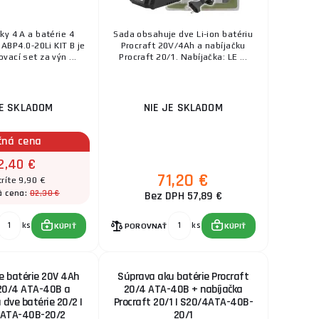
ky 4 A a batérie 4
Sada obsahuje dve Li-ion batériu
BP4.0-20Li KIT B je
Procraft 20V/4Ah a nabíjačku
vací set za výn ...
Procraft 20/1. Nabíjačka: LE ...
JE SKLADOM
NIE JE SKLADOM
čná cena
2,40 €
71,20 €
ríte 9,90 €
82,30 €
á cena:
Bez DPH 57,89 €
ks
ks
KÚPIŤ
POROVNAŤ
KÚPIŤ
e batérie 20V 4Ah
Súprava aku batérie Procraft
 20/4 ATA-40B a
20/4 ATA-40B + nabíjačka
 dve batérie 20/2 |
Procraft 20/1 | S20/4ATA-40B-
ATA-40B-20/2
20/1