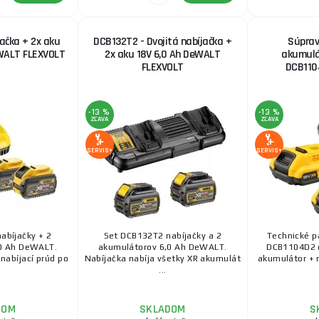
ačka + 2x aku
DCB132T2 - Dvojitá nabíjačka +
Súprav
eWALT FLEXVOLT
2x aku 18V 6,0 Ah DeWALT
akumulá
FLEXVOLT
DCB1104
-13 %
-13 %
ZĽAVA
ZĽAVA
SERVIS+
SERVIS+
abíjačky + 2
Set DCB132T2 nabíjačky a 2
Technické 
0 Ah DeWALT.
akumulátorov 6,0 Ah DeWALT.
DCB1104D2 o
nabíjací prúd po
Nabíjačka nabíja všetky XR akumulát
akumulátor + 
...
DOM
SKLADOM
S