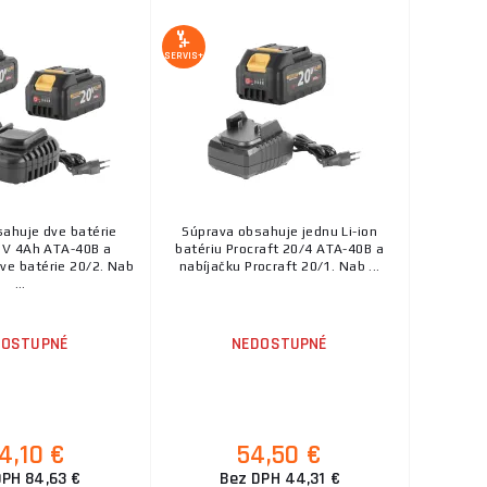
SERVIS+
ahuje dve batérie
Súprava obsahuje jednu Li-ion
0V 4Ah ATA-40B a
batériu Procraft 20/4 ATA-40B a
dve batérie 20/2. Nab
nabíjačku Procraft 20/1. Nab ...
...
DOSTUPNÉ
NEDOSTUPNÉ
4,10 €
54,50 €
DPH 84,63 €
Bez DPH 44,31 €