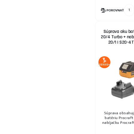
POROVNAŤ
Súprava aku bat
20/4 Turbo + nabí
20/1 | S20-4
SERVIS+
Súprava obsahuje
batériu Procraft
nabíjačku Procraft