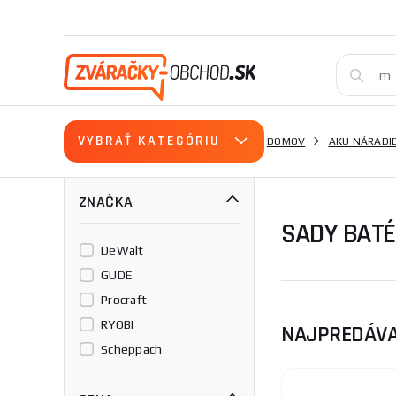
VYBRAŤ KATEGÓRIU
DOMOV
AKU NÁRADI
ZNAČKA
SADY BATÉ
DeWalt
GÜDE
Procraft
RYOBI
NAJPREDÁVA
Scheppach