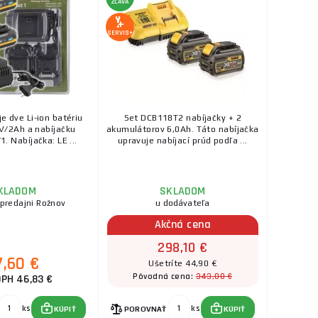
ZĽAVA
SERVIS+
e dve Li-ion batériu
Set DCB118T2 nabíjačky + 2
V/2Ah a nabíjačku
akumulátorov 6,0Ah. Táto nabíjačka
1. Nabíjačka: LE ...
upravuje nabíjací prúd podľa ...
KLADOM
SKLADOM
 predajni Rožnov
u dodávateľa
Akčná cena
298,10 €
7,60 €
Ušetríte 44,90 €
343,00 €
Pôvodná cena:
DPH 46,83 €
ks
ks
KÚPIŤ
POROVNAŤ
KÚPIŤ