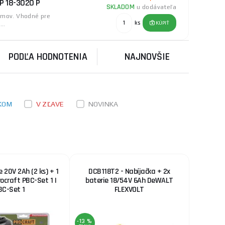
P 18-3020 P
SKLADOM
u dodávateľa
témov. Vhodné pre
ks
KÚPIŤ
..
PODĽA HODNOTENIA
NAJNOVŠIE
KOM
V ZĽAVE
NOVINKA
 20V 2Ah (2 ks) + 1
DCB118T2 - Nabíjačka + 2x
rocraft PBC-Set 1 |
baterie 18/54V 6Ah DeWALT
BC-Set 1
FLEXVOLT
-13 %