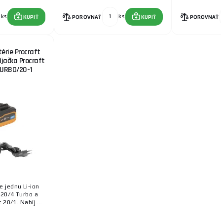
ks
ks
KÚPIŤ
POROVNAŤ
KÚPIŤ
POROVNAŤ
érie Procraft
jačka Procraft
TURBO/20-1
 jednu Li-ion
 20/4 Turbo a
 20/1. Nabíj ...