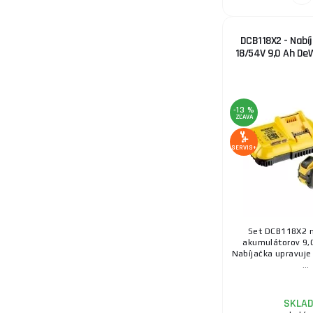
DCB118X2 - Nabíj
18/54V 9,0 Ah D
-13 %
ZĽAVA
SERVIS+
Set DCB118X2 n
akumulátorov 9,
Nabíjačka upravuje 
...
SKLA