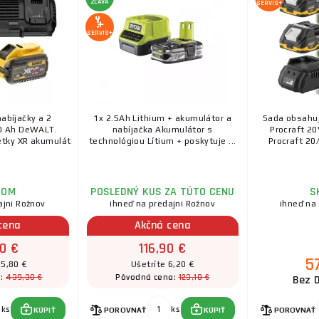
ZĽAVA
SERVIS+
SERVIS+
abíjačky a 2
1x 2.5Ah Lithium + akumulátor a
Sada obsahuj
0 Ah DeWALT.
nabíjačka Akumulátor s
Procraft 20
etky XR akumulát
technológiou Lítium + poskytuje ...
Procraft 20/
DOM
POSLEDNÝ KUS ZA TÚTO CENU
S
ajni Rožnov
ihneď na predajni Rožnov
ihneď na
cena
Akčná cena
0 €
116,90 €
5
85,80 €
Ušetríte 6,20 €
439,30 €
123,10 €
a:
Pôvodná cena:
Bez 
ks
ks
KÚPIŤ
POROVNAŤ
KÚPIŤ
POROVNAŤ