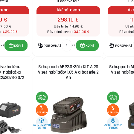
ateľa
u dodávateľa
u d
cena
Akčná cena
Ak
0 €
298,10 €
1
57,60 €
Ušetríte 44,90 €
Ušet
439,30 €
343,00 €
a:
Pôvodná cena:
Pôvodná
ks
ks
KÚPIŤ
POROVNAŤ
KÚPIŤ
POROVNAŤ
ve batérie
Scheppach ABP2.0-20Li KIT A 20
Scheppach AB
+ nabíjačka
V set nabíjačky 1,65 A a batérie 2
V set nabíja
 S2x20/8-20/2
Ah
-12 %
-12 %
ZĽAVA
ZĽAVA
SERVIS+
SERVIS+
AUTORIZOVANÝ
AUTORIZOVANÝ
SERVIS
SERVIS