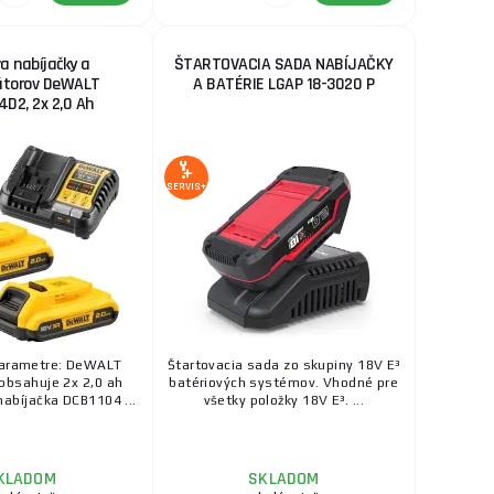
a nabíjačky a
ŠTARTOVACIA SADA NABÍJAČKY
torov DeWALT
A BATÉRIE LGAP 18-3020 P
D2, 2x 2,0 Ah
SERVIS+
parametre: DeWALT
Štartovacia sada zo skupiny 18V E³
bsahuje 2x 2,0 ah
batériových systémov. Vhodné pre
nabíjačka DCB1104 ...
všetky položky 18V E³. ...
KLADOM
SKLADOM