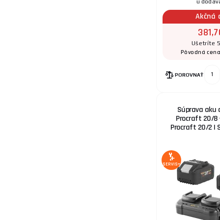
u dodáv
Akčná 
381,7
Ušetríte 
Pôvodná cen
POROVNAŤ
Súprava aku d
Procraft 20/8 
Procraft 20/2 |
SERVIS+