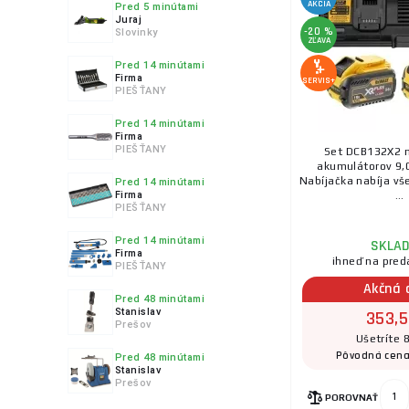
AKCIA
Pred 5 minútami
Juraj
-20 %
Slovinky
ZĽAVA
Pred 14 minútami
Firma
SERVIS+
PIEŠŤANY
Pred 14 minútami
Firma
PIEŠŤANY
Set DCB132X2 n
akumulátorov 9,
Nabíjačka nabíja vš
Pred 14 minútami
Firma
...
PIEŠŤANY
Pred 14 minútami
SKLA
Firma
ihneď na pred
PIEŠŤANY
Akčná 
Pred 48 minútami
Stanislav
353,5
Prešov
Ušetríte 
Pôvodná cen
Pred 48 minútami
Stanislav
Prešov
POROVNAŤ