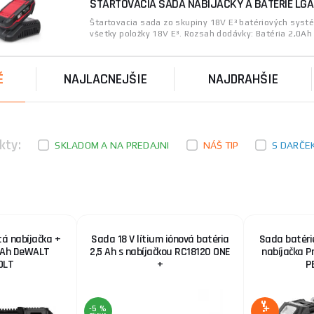
ŠTARTOVACIA SADA NABÍJAČKY A BATÉRIE LGA
Štartovacia sada zo skupiny 18V E³ batériových sys
všetky položky 18V E³. Rozsah dodávky: Batéria 2,0Ah .
É
NAJLACNEJŠIE
NAJDRAHŠIE
kty:
SKLADOM A NA PREDAJNI
NÁŠ TIP
S DARČE
tá nabíjačka +
Sada 18 V lítium iónová batéria
Sada batérie
0 Ah DeWALT
2,5 Ah s nabíjačkou RC18120 ONE
nabíjačka P
OLT
+
P
-5 %