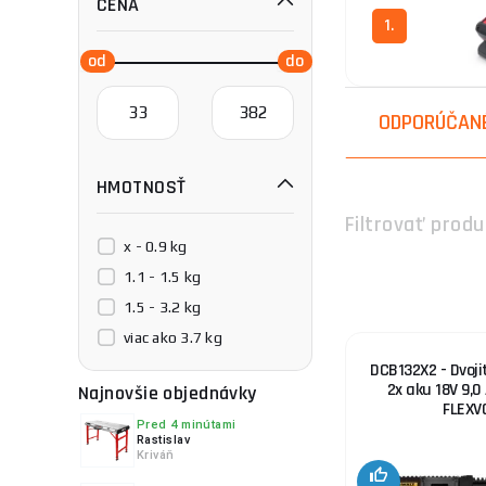
CENA
1.
ODPORÚČAN
HMOTNOSŤ
Filtrovať produ
x - 0.9 kg
1.1 - 1.5 kg
1.5 - 3.2 kg
viac ako 3.7 kg
DCB132X2 - Dvoji
2x aku 18V 9,
Najnovšie objednávky
FLEXV
Pred 4 minútami
Rastislav
Kriváň