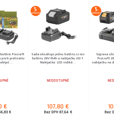
SERVIS+
SERVIS+
batérie Procraft
Sada obsahuje jednu batériu Li-ion
Súprava obs
proti prehriatiu
batériu 20V/8Ah a nabíjačku 20/1.
Procraft 2
abíjač ...
Nabíjačka: LED indiká ...
nabíjačku na 
UPNÉ
NEDOSTUPNÉ
NE
0 €
107,80 €
10
56,83 €
Bez DPH 87,64 €
Bez 