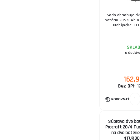
Sada obsahuje dve
batériu 20V/8Ah a 
Nabíjačka: LED 
SKLA
u dodáv
162,
Bez DPH 1
POROVNAŤ
Súprava dve bat
Procraft 20/4 Tur
na dve batérie
4TURBO