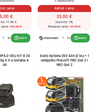
odávateľa
u dodávateľa
čná cena
Akčná cena
15,00 €
33,00 €
ríte 17,40 €
Ušetríte 1%
132,40 €
33,30 €
 cena:
Pôvodná cena:
ks
ks
KÚPIŤ
POROVNAŤ
KÚPIŤ
P4.0-20Li KIT B 20
Sada batérie 20V 4Ah (2 ks) + 1
čky 4 A a batérie 4
nabíjačka Procraft PBC-Set 2 |
Ah
PBC-Set 2
SERVIS+