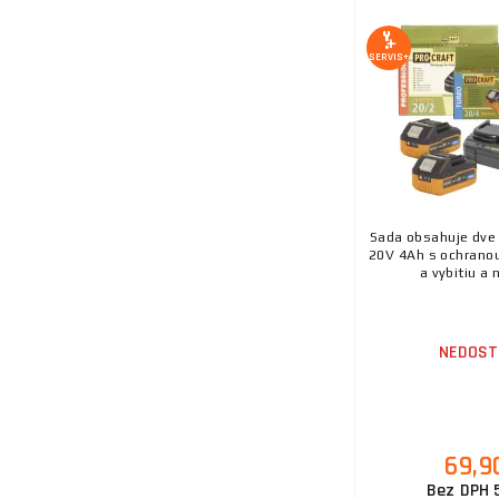
SERVIS+
Sada obsahuje dve 
20V 4Ah s ochranou 
a vybitiu a n
NEDOST
69,9
Bez DPH 