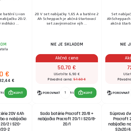
 batérií Li-ion
20 V set nabíjačky 1,65 A a batérie 2
Set nabíjač
nabíjačku 20/2.
Ah Scheppach je akčná štartovací
AhScheppach A
indikáci ...
set zavýnimočne výh ...
akčná štarto
DOM
NIE JE SKLADOM
NIE 
ateľa
Akčná cena
Ak
50,70 €
7
90 €
Ušetríte 6,90 €
Ušet
57,60 €
Pôvodná cena:
Pôvodn
32,44 €
ks
ks
KÚPIŤ
POROVNAŤ
KÚPIŤ
POROVNAŤ
érie 20V 4Ah
Sada batérie Procraft 20/8 +
Súprava dv
bo a nabíjačka
nabíjačka Procraft 20/1 | S20/8-
Procraft
 20/2 | S20-
20/1
nabíjačka na
/20-2
S2x20/4