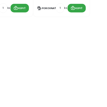
ks
ks
KÚPIŤ
POROVNAŤ
KÚPIŤ