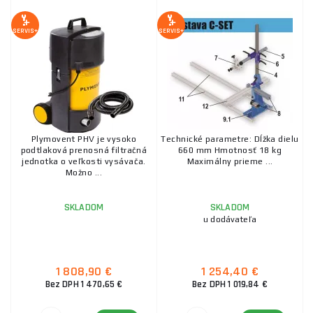
Chladiace jednotky
SERVIS+
SERVIS+
Plymovent PHV je vysoko
Technické parametre: Dĺžka dielu
podtlaková prenosná filtračná
660 mm Hmotnosť 18 kg
jednotka o veľkosti vysávača.
Maximálny prieme ...
Možno ...
SKLADOM
SKLADOM
u dodávateľa
1 808,90 €
1 254,40 €
Bez DPH 1 470,65 €
Bez DPH 1 019,84 €