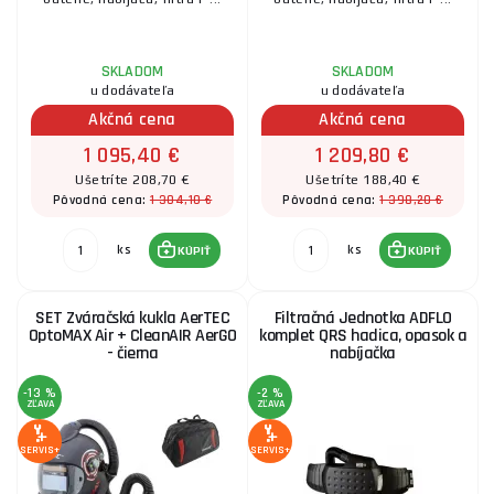
SKLADOM
SKLADOM
u dodávateľa
u dodávateľa
Akčná cena
Akčná cena
1 095,40 €
1 209,80 €
Ušetríte 208,70 €
Ušetríte 188,40 €
1 304,10 €
1 398,20 €
Pôvodná cena:
Pôvodná cena:
ks
ks
KÚPIŤ
KÚPIŤ
SET Zváračská kukla AerTEC
Filtračná Jednotka ADFLO
OptoMAX Air + CleanAIR AerGO
komplet QRS hadica, opasok a
- čierna
nabíjačka
-13 %
-2 %
ZĽAVA
ZĽAVA
SERVIS+
SERVIS+