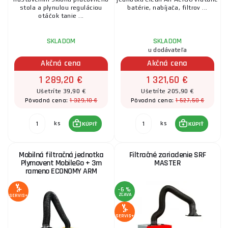
stola a plynulou reguláciou
batérie, nabíjača, filtrov ...
Tlakové fľaše
otáčok tanie ...
SKLADOM
SKLADOM
Ochranné závesy
u dodávateľa
Akčná cena
Akčná cena
1 289,20 €
1 321,60 €
Ochranné zásteny
Ušetríte 39,90 €
Ušetríte 205,90 €
1 329,10 €
1 527,50 €
Pôvodná cena:
Pôvodná cena:
ks
ks
KÚPIŤ
KÚPIŤ
Ochranné lamely
Mobilná filtračná jednotka
Filtračné zariadenie SRF
Plymovent MobileGo + 3m
MASTER
Nehorľavé textílie
rameno ECONOMY ARM
-6 %
ZĽAVA
SERVIS+
CNC rezacie automaty
SERVIS+