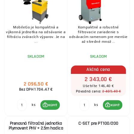
Čistenie nerezu
MobileGo je kompaktná a
Kompaktné a robustné
Zváracie stoly
výkonná jednotka na odsávanie a
filtrovacie zariadenie s
filtráciu zváracích výparov. Je na
odsávacím ramenom pre menšie
...
až stredné množ ...
Podávače drôtu
SKLADOM
SKLADOM
Akčná cena
Diaľkové ovládanie
2 343,00 €
2 096,50 €
Ušetríte 146,40 €
Bez DPH 1 704,47 €
2 489,40 €
Pôvodná cena:
Ovládacie pedále
ks
ks
KÚPIŤ
KÚPIŤ
Vozíky
Prenosná filtračná jednotka
C-SET pre PT100/200
Plymovent PHV + 2.5m hadica