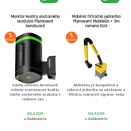
Monitor kvality vnútorného
Mobilná filtračná jednotka
ovzdušia Plymovent
Plymovent MobileGo + 3m
AeroGuard
rameno KUA
SERVIS+
SERVIS+
Vďaka senzoru AeroGuard
MobileGo je kompaktná a
môžete monitorovať kvalitu
výkonná jednotka na odsávanie a
Vášho vnútorného ovzdušia v
filtráciu zváracích výparov. teda
reálnom čas ...
...
SKLADOM
SKLADOM
u dodávateľa
u dodávateľa