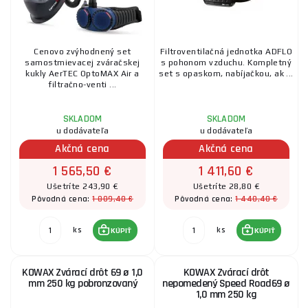
Cenovo zvýhodnený set
Filtroventilačná jednotka ADFLO
samostmievacej zváračskej
s pohonom vzduchu. Kompletný
kukly AerTEC OptoMAX Air a
set s opaskom, nabíjačkou, ak ...
filtračno-venti ...
SKLADOM
SKLADOM
u dodávateľa
u dodávateľa
Akčná cena
Akčná cena
1 565,50 €
1 411,60 €
Ušetríte 243,90 €
Ušetríte 28,80 €
1 809,40 €
1 440,40 €
Pôvodná cena:
Pôvodná cena:
ks
ks
KÚPIŤ
KÚPIŤ
KOWAX Zvárací drôt 69 ø 1,0
KOWAX Zvárací drôt
mm 250 kg pobronzovaný
nepomedený Speed Road69 ø
1,0 mm 250 kg