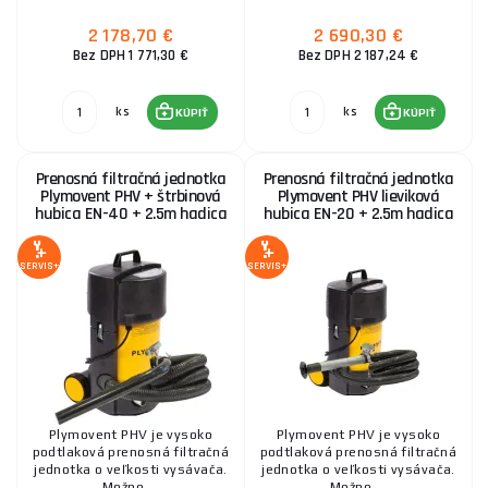
2 178,70 €
2 690,30 €
Bez DPH 1 771,30 €
Bez DPH 2 187,24 €
ks
ks
KÚPIŤ
KÚPIŤ
Prenosná filtračná jednotka
Prenosná filtračná jednotka
Plymovent PHV + štrbinová
Plymovent PHV lieviková
hubica EN-40 + 2.5m hadica
hubica EN-20 + 2.5m hadica
SERVIS+
SERVIS+
Plymovent PHV je vysoko
Plymovent PHV je vysoko
podtlaková prenosná filtračná
podtlaková prenosná filtračná
jednotka o veľkosti vysávača.
jednotka o veľkosti vysávača.
Možno ...
Možno ...