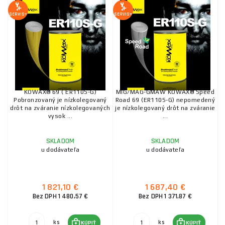
SERVIS+
SERVIS+
KOWAX® 69 ( ER110S-G)
MIG/MAG-GMAW KOWAX® Speed
Pobronzovaný je nízkolegovaný
Road 69 (ER110S-G) nepomedený
drôt na zváranie nízkolegovaných
je nízkolegovaný drôt na zváranie
vysok ...
...
SKLADOM
SKLADOM
u dodávateľa
u dodávateľa
1 821,10 €
1 687,40 €
Bez DPH 1 480,57 €
Bez DPH 1 371,87 €
ks
ks
KÚPIŤ
KÚPIŤ