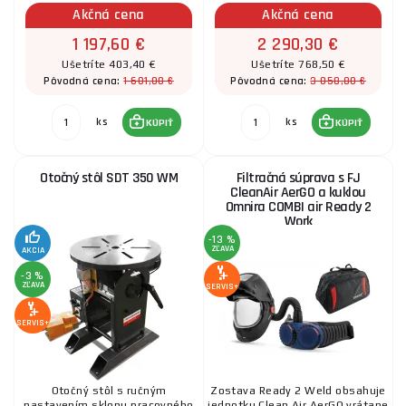
Akčná cena
Akčná cena
Odsávače
1 197,60 €
2 290,30 €
Ušetríte 403,40 €
Ušetríte 768,50 €
1 601,00 €
3 058,80 €
Pôvodná cena:
Pôvodná cena:
Zváracie kukly
ks
ks
KÚPIŤ
KÚPIŤ
Ochranné pomôcky
Otočný stôl SDT 350 WM
Filtračná súprava s FJ
CleanAir AerGO a kuklou
Omnira COMBI air Ready 2
Work
Zváračské rukavice
-13 %
ZĽAVA
AKCIA
-3 %
ZĽAVA
SERVIS+
Zváracie káble
SERVIS+
Zvierky a magnety
Otočný stôl s ručným
Zostava Ready 2 Weld obsahuje
nastavením sklonu pracovného
jednotku Clean Air AerGO vrátane