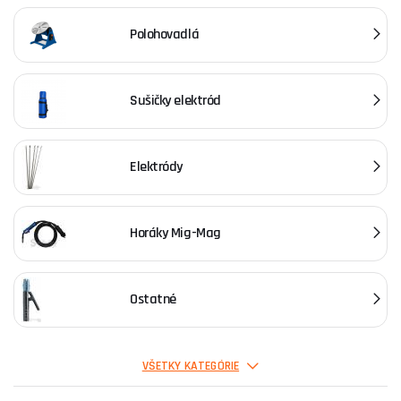
Polohovadlá
Sušičky elektród
Elektródy
Horáky Mig-Mag
Ostatné
Horáky Tig
VŠETKY KATEGÓRIE