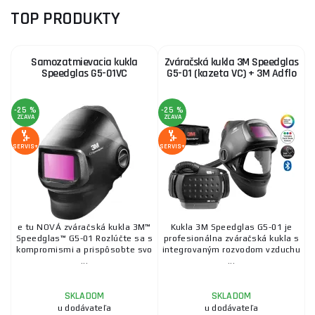
TOP PRODUKTY
Podávacie kladky
Samozatmievacia kukla
Zváračská kukla 3M Speedglas
Speedglas G5-01VC
G5-01 (kazeta VC) + 3M Adflo
Redukčné ventily
-25 %
-25 %
ZĽAVA
ZĽAVA
Kufre
SERVIS+
SERVIS+
Separačné spreje
e tu NOVÁ zváračská kukla 3M™
Kukla 3M Speedglas G5-01 je
Oblečenie pre zváračov
Speedglas™ G5-01 Rozlúčte sa s
profesionálna zváračská kukla s
kompromismi a prispôsobte svo
integrovaným rozvodom vzduchu
...
...
Zváracie drôty
SKLADOM
SKLADOM
u dodávateľa
u dodávateľa