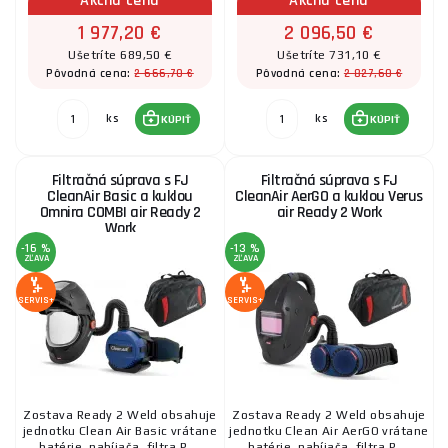
Akčná cena
Akčná cena
1 977,20 €
2 096,50 €
Ušetríte 689,50 €
Ušetríte 731,10 €
2 666,70 €
2 827,60 €
Pôvodná cena:
Pôvodná cena:
ks
ks
KÚPIŤ
KÚPIŤ
Filtračná súprava s FJ
Filtračná súprava s FJ
CleanAir Basic a kuklou
CleanAir AerGO a kuklou Verus
Omnira COMBI air Ready 2
air Ready 2 Work
Work
-16 %
-13 %
ZĽAVA
ZĽAVA
SERVIS+
SERVIS+
Zostava Ready 2 Weld obsahuje
Zostava Ready 2 Weld obsahuje
jednotku Clean Air Basic vrátane
jednotku Clean Air AerGO vrátane
batérie, nabíjača, filtra P ...
batérie, nabíjača, filtra P ...