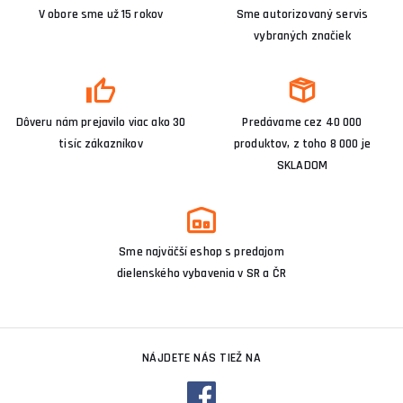
V obore sme už 15 rokov
Sme autorizovaný servis
vybraných značiek
Dôveru nám prejavilo viac ako 30
Predávame cez 40 000
tisíc zákazníkov
produktov, z toho 8 000 je
SKLADOM
Sme najväčší eshop s predajom
dielenského vybavenia v SR a ČR
NÁJDETE NÁS TIEŽ NA