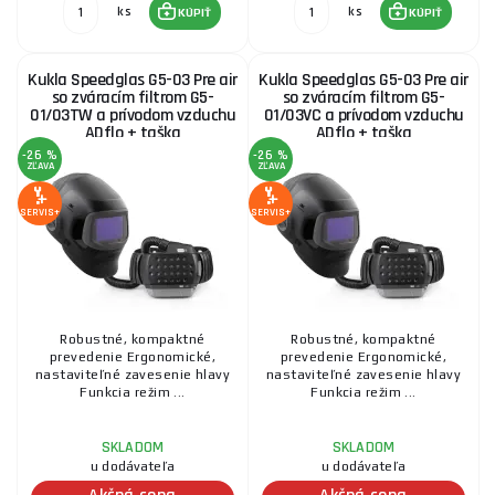
ks
ks
KÚPIŤ
KÚPIŤ
Kukla Speedglas G5-03 Pre air
Kukla Speedglas G5-03 Pre air
so zváracím filtrom G5-
so zváracím filtrom G5-
01/03TW a prívodom vzduchu
01/03VC a prívodom vzduchu
ADflo + taška
ADflo + taška
-26 %
-26 %
ZĽAVA
ZĽAVA
SERVIS+
SERVIS+
Robustné, kompaktné
Robustné, kompaktné
prevedenie Ergonomické,
prevedenie Ergonomické,
nastaviteľné zavesenie hlavy
nastaviteľné zavesenie hlavy
Funkcia režim ...
Funkcia režim ...
SKLADOM
SKLADOM
u dodávateľa
u dodávateľa