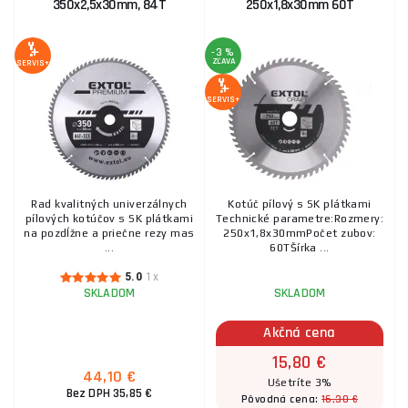
350x2,5x30mm, 84T
250x1,8x30mm 60T
-3 %
ZĽAVA
SERVIS+
SERVIS+
Rad kvalitných univerzálnych
Kotúč pílový s SK plátkami
pílových kotúčov s SK plátkami
Technické parametre:Rozmery:
na pozdĺžne a priečne rezy mas
250x1,8x30mmPočet zubov:
...
60TŠírka ...
5.0
1x
SKLADOM
SKLADOM
Akčná cena
15,80 €
44,10 €
Ušetríte 3%
Bez DPH 35,85 €
16,30 €
Pôvodná cena: