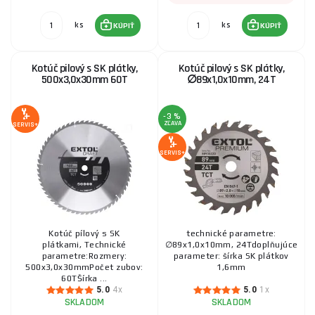
ks
ks
KÚPIŤ
KÚPIŤ
Kotúč pilový s SK plátky,
Kotúč pilový s SK plátky,
500x3,0x30mm 60T
∅89x1,0x10mm, 24T
-3 %
ZĽAVA
SERVIS+
SERVIS+
Kotúč pílový s SK
technické parametre:
plátkami, Technické
∅89x1,0x10mm, 24Tdoplňujúce
parametre:Rozmery:
parameter: šírka SK plátkov
500x3,0x30mmPočet zubov:
1,6mm
60TŠírka ...
5.0
4x
5.0
1x
SKLADOM
SKLADOM