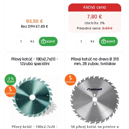
Akčná cena
7,80 €
83,50 €
Ušetríte 3%
Bez DPH 67,89 €
8,00 €
Pôvodná cena:
ks
ks
KÚPIŤ
KÚPIŤ
Pilový kotúč - 180x2,7x20 -
Pílový kotúč na drevo Ø 315
12zubů speciální
mm, 28 zubov, tvrdokov
-3 %
ZĽAVA
SERVIS+
SERVIS+
Pílový kotúč - 180x2,7x20 -
SK pílový kotúč na priečne a