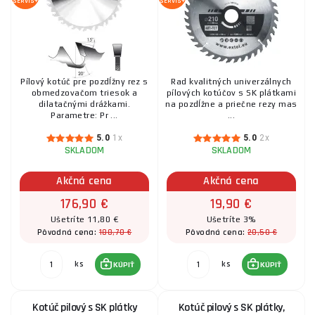
SERVIS+
SERVIS+
Pílový kotúč pre pozdĺžny rez s
Rad kvalitných univerzálnych
obmedzovačom triesok a
pílových kotúčov s SK plátkami
dilatačnými drážkami.
na pozdĺžne a priečne rezy mas
Parametre: Pr ...
...
5.0
1x
5.0
2x
SKLADOM
SKLADOM
Akčná cena
Akčná cena
176,90 €
19,90 €
Ušetríte 11,80 €
Ušetríte 3%
188,70 €
20,50 €
Pôvodná cena:
Pôvodná cena:
ks
ks
KÚPIŤ
KÚPIŤ
Kotúč pilový s SK plátky
Kotúč pilový s SK plátky,