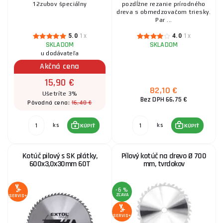
12zubov špeciálny
pozdĺžne rezanie prírodného
dreva s obmedzovačom triesky.
Par ...
5.0
1x
4.0
1x
SKLADOM
SKLADOM
u dodávateľa
Akčná cena
15,90 €
82,10 €
Ušetríte 3%
Bez DPH 66,75 €
16,40 €
Pôvodná cena:
ks
ks
KÚPIŤ
KÚPIŤ
Kotúč pilový s SK plátky,
Pílový kotúč na drevo Ø 700
600x3,0x30mm 60T
mm, tvrdokov
-6 %
ZĽAVA
SERVIS+
SERVIS+