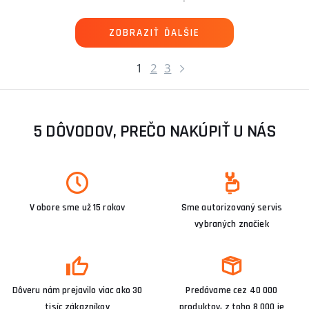
ZOBRAZIŤ ĎALŠIE
1
2
3
5 DÔVODOV, PREČO NAKÚPIŤ U NÁS
V obore sme už 15 rokov
Sme autorizovaný servis
vybraných značiek
Dôveru nám prejavilo viac ako 30
Predávame cez 40 000
tisíc zákazníkov
produktov, z toho 8 000 je