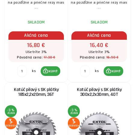
na pozdĺžne a priečne rezy mas
na pozdĺžne a priečne rezy mas
...
...
SKLADOM
SKLADOM
Akčná cena
Akčná cena
16,80 €
16,40 €
Ušetríte 3%
Ušetríte 3%
17,30 €
16,90 €
Pôvodná cena:
Pôvodná cena:
ks
ks
KÚPIŤ
KÚPIŤ
Kotúč pilový s SK plátky
Kotúč pilový s SK plátky
185x2,2x20mm, 36T
300x2,2x30mm, 40T
-3 %
-3 %
ZĽAVA
ZĽAVA
SERVIS+
SERVIS+