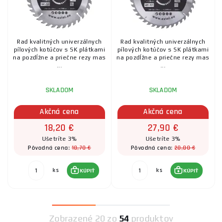
Rad kvalitných univerzálnych
Rad kvalitných univerzálnych
pílových kotúčov s SK plátkami
pílových kotúčov s SK plátkami
na pozdĺžne a priečne rezy mas
na pozdĺžne a priečne rezy mas
...
...
SKLADOM
SKLADOM
Akčná cena
Akčná cena
18,20 €
27,90 €
Ušetríte 3%
Ušetríte 3%
18,70 €
28,80 €
Pôvodná cena:
Pôvodná cena:
ks
ks
KÚPIŤ
KÚPIŤ
Zobrazené
20 zo
54
produktov