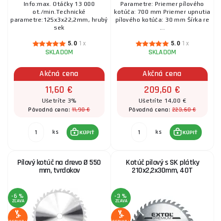
Info:max. Otáčky 13 000
Parametre: Priemer pílového
ot./min.Technické
kotúča: 700 mm Priemer upnutia
Kotúč pilový s SK plátky 210x2,6x25,4mm, 48T
parametre:125x3x22,2mm, hrubý
pílového kotúča: 30 mm Šírka re
sek
...
21,10 €
SKLADOM
5.0
1x
5.0
1x
ks
KÚPIŤ
SKLADOM
SKLADOM
Akčná cena
Akčná cena
Kotúč pilový s SK plátky, 400x2,5x30mm 60T
11,60 €
209,60 €
Ušetríte 3%
Ušetríte 14,00 €
34,30 €
SKLADOM
11,90 €
223,60 €
Pôvodná cena:
Pôvodná cena:
ks
KÚPIŤ
ks
ks
KÚPIŤ
KÚPIŤ
Pílový kotúč na drevo Ø 700 mm, chrómová oceľ
Pílový kotúč na drevo Ø 550
Kotúč pilový s SK plátky
209,60 €
mm, tvrdokov
210x2,2x30mm, 40T
SKLADOM
ks
KÚPIŤ
-6 %
-3 %
ZĽAVA
ZĽAVA