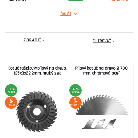
15,80 €
SKLADOM
ks
KÚPIŤ
ĎALŠÍ
Kotúč pilový s SK plátky 140x2,0x16mm, 30T
ZORADIŤ
10,80 €
FILTROVAŤ
SKLADOM
ks
KÚPIŤ
Kotúč rašplový/pílový na drevo,
Pílový kotúč na drevo Ø 700
Kotúč pilový s SK plátky 185x2,2x20mm, 36T
125x3x22,2mm, hrubý sek
mm, chrómová oceľ
18,20 €
SKLADOM
ks
KÚPIŤ
-3 %
-6 %
ZĽAVA
ZĽAVA
SERVIS+
SERVIS+
Kotúč pilový s SK plátky 300x2,2x30mm, 40T
27,90 €
SKLADOM
ks
KÚPIŤ