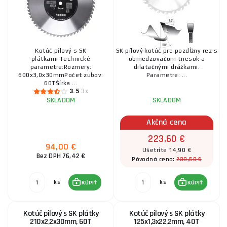
Kotúč pílový s SK
SK pílový kotúč pre pozdĺžny rez s
plátkami Technické
obmedzovačom triesok a
parametre:Rozmery:
dilatačnými drážkami.
600x3,0x30mmPočet zubov:
Parametre: ...
60TŠírka ...
3.5
3x
SKLADOM
SKLADOM
Akčná cena
223,60 €
94,00 €
Ušetríte 14,90 €
Bez DPH 76,42 €
238,50 €
Pôvodná cena:
ks
ks
KÚPIŤ
KÚPIŤ
Kotúč pilový s SK plátky
Kotúč pilový s SK plátky
210x2,2x30mm, 60T
125x1,3x22,2mm, 40T