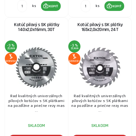
ks
ks
KÚPIŤ
KÚPIŤ
Kotúč pilový s SK plátky
Kotúč pilový s SK plátky
140x2,0x16mm, 30T
165x2,0x20mm, 24T
-3 %
-3 %
ZĽAVA
ZĽAVA
SERVIS+
SERVIS+
Rad kvalitných univerzálnych
Rad kvalitných univerzálnych
pílových kotúčov s SK plátkami
pílových kotúčov s SK plátkami
na pozdĺžne a priečne rezy mas
na pozdĺžne a priečne rezy mas
...
...
SKLADOM
SKLADOM