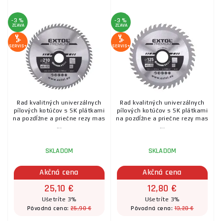
-3 %
-3 %
ZĽAVA
ZĽAVA
SERVIS+
SERVIS+
Rad kvalitných univerzálnych
Rad kvalitných univerzálnych
pílových kotúčov s SK plátkami
pílových kotúčov s SK plátkami
na pozdĺžne a priečne rezy mas
na pozdĺžne a priečne rezy mas
...
...
SKLADOM
SKLADOM
Akčná cena
Akčná cena
25,10 €
12,80 €
Ušetríte 3%
Ušetríte 3%
25,90 €
13,20 €
Pôvodná cena:
Pôvodná cena: