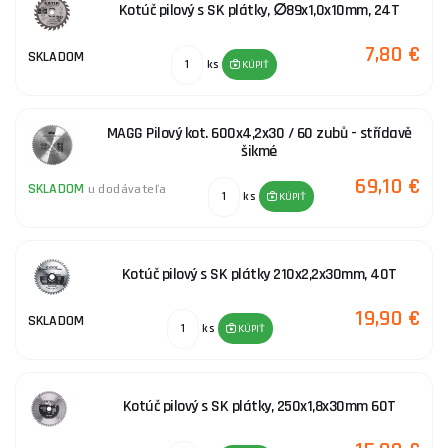
Kotúč pilový s SK plátky, ∅89x1,0x10mm, 24T
7,80 €
SKLADOM
ks
KÚPIŤ
MAGG Pilový kot. 600x4,2x30 / 60 zubů - střídavě
šikmé
69,10 €
SKLADOM
u dodávateľa
ks
KÚPIŤ
Kotúč pilový s SK plátky 210x2,2x30mm, 40T
19,90 €
SKLADOM
ks
KÚPIŤ
Kotúč pilový s SK plátky, 250x1,8x30mm 60T