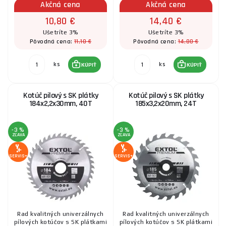
Akčná cena
Akčná cena
10,80 €
14,40 €
Ušetríte 3%
Ušetríte 3%
11,10 €
14,80 €
Pôvodná cena:
Pôvodná cena:
ks
ks
KÚPIŤ
KÚPIŤ
Kotúč pilový s SK plátky
Kotúč pilový s SK plátky
184x2,2x30mm, 40T
185x3,2x20mm, 24T
-3 %
-3 %
ZĽAVA
ZĽAVA
SERVIS+
SERVIS+
Rad kvalitných univerzálnych
Rad kvalitných univerzálnych
pílových kotúčov s SK plátkami
pílových kotúčov s SK plátkami