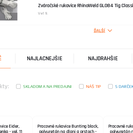
Zváračské rukavice RhinoWeld GL084 Tig Classi
Veľ 9.
ĎALŠÍ
ZEBRA Rukavice Pracovné Povrstvené TB 700F, Č
ZEBRA Rukavice Pracovné Povrstvené TB 700F, Čierno-Ž
bezšvové rukavice z elastónu a bavlny ponorené do p .
É
NAJLACNEJŠIE
NAJDRAHŠIE
Rukavice CXS TECHNIK ECO, kombinované, veľ. 
Rukavice s chrbtom z čierneho pružného úpletu a gum
Odporúčané aplikácie: logistika, ľahký priemysel ...
kty:
SKLADOM A NA PREDAJNI
NÁŠ TIP
S DARČE
EMBERIZA Pracovné Rukavice Povrstvené, Čierne
EMBERIZA Pracovné Rukavice Povrstvené, Čierne, Veľ 
pletené polyesterové rukavice máčané v PU . Priedušné
vice Eider,
Pracovné rukavice Bunting black,
Pracovné ruka
nka - vel. 11
polyuretán na dlani a prstoch -
polyuretán n