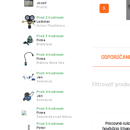
Jozef
Prečín
3.
Pred 2 hodinami
Ladislav
Dolne Plachtince
Pred 3 hodinami
4.
Firma
Bratislava
Pred 4 hodinami
ODPORÚČAN
Firma
Klátova Nová Ves
5.
Pred 4 hodinami
Ján
Sobrance
Filtrovať produ
Pred 4 hodinami
Ján
Sobrance
6.
Pred 5 hodinami
Firma
Žabokreky nad Nitrou
Pracovné ruka
Pred 5 hodinami
hovädzia štiepe
Peter