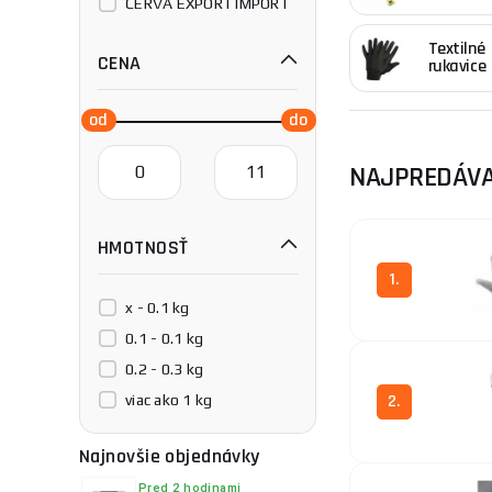
ČERVA EXPORT IMPORT
a.s.
Textilné
CENA
rukavice
NAJPREDÁVA
HMOTNOSŤ
1.
x - 0.1 kg
0.1 - 0.1 kg
0.2 - 0.3 kg
2.
viac ako 1 kg
Najnovšie objednávky
Pred 2 hodinami