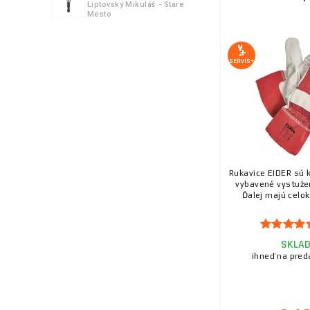
Liptovský Mikuláš - Stare
Mesto
7.
SERVIS+
8.
9.
Rukavice EIDER sú 
vybavené vystuže
Ďalej majú celok
SKLA
10.
ihneď na pred