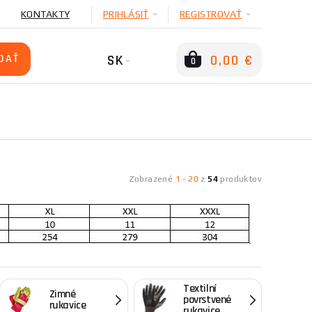
KONTAKTY
PRIHLÁSIŤ
REGISTROVAŤ
SK
0,00 €
0
Zobrazené
1
-
20
z
54
produktov
 nárok na odškodnenie! V prípade, že nameriate
Textilní
Zimné
povrstvené
rukavice
rukavice