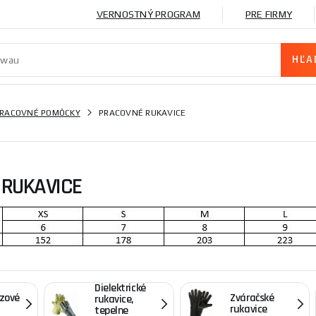
VERNOSTNÝ PROGRAM
PRE FIRMY
RACOVNÉ POMÔCKY
PRACOVNÉ RUKAVICE
RUKAVICE
edené len približné hodnoty veľkosti, ktoré nezakladajú
voma veľkosťami, vždy si vyberte väčšiu veľkosť.
Dielektrické
ezové
Zváračské
rukavice,
rukavice
tepelne