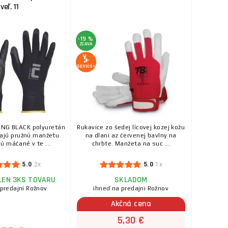
rne, Vel 11
veľ. 11
SKLADOM
a na predajni Rožnov
el 11 Pletené
ks
KÚPIŤ
..
-19 %
ZĽAVA
2,40 €
10"-10,5"
SKLADOM
a na predajni Rožnov
SERVIS+
TOL PREMIUM
ks
KÚPIŤ
1,60 €
ť 10 CERVA - TERN
SKLADOM
a na predajni Rožnov
ING BLACK polyuretán
Rukavice zo šedej lícovej kozej kožu
 s podšívkou,
ajú pružnú manžetu.
na dlani az červenej bavlny na
ks
KÚPIŤ
ú máčané v te ...
chrbte. Manžeta na suc ...
1,00 €
5.0
2x
5.0
1x
é, Vel 10
SKLADOM
a na predajni Rožnov
LEN 3KS TOVARU
SKLADOM
 10 Pletené
 predajni Rožnov
ihneď na predajni Rožnov
ks
KÚPIŤ
ovan ...
Akčná cena
5,30 €
2,80 €