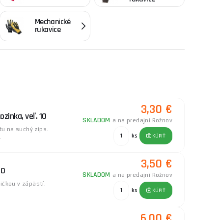
Mechanické
rukavice
3,30 €
zinka, veľ. 10
SKLADOM
a na predajni Rožnov
u na suchý zips.
ks
KÚPIŤ
.
3,50 €
10
SKLADOM
a na predajni Rožnov
ičkou v zápästí.
ks
KÚPIŤ
6,00 €