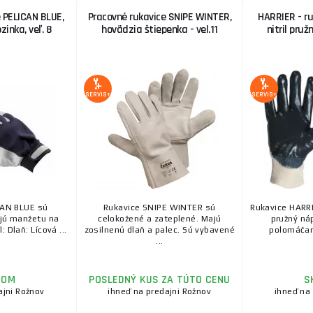
 PELICAN BLUE,
Pracovné rukavice SNIPE WINTER,
HARRIER - r
zinka, veľ. 8
hovädzia štiepenka - vel.11
nitril pruž
SERVIS+
SERVIS+
CAN BLUE sú
Rukavice SNIPE WINTER sú
Rukavice HARRIE
jú manžetu na
celokožené a zateplené. Majú
pružný ná
: Dlaň: Lícová ...
zosilnenú dlaň a palec. Sú vybavené
polomáčané 
...
DOM
POSLEDNÝ KUS ZA TÚTO CENU
S
ajni Rožnov
ihneď na predajni Rožnov
ihneď na