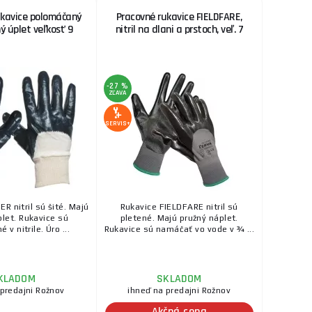
ukavice polomáčaný
Pracovné rukavice FIELDFARE,
ný úplet veľkosť 9
nitril na dlani a prstoch, veľ. 7
-27 %
ZĽAVA
SERVIS+
R nitril sú šité. Majú
Rukavice FIELDFARE nitril sú
plet. Rukavice sú
pletené. Majú pružný náplet.
v nitrile. Úro ...
Rukavice sú namáčať vo vode v ¾ ...
KLADOM
SKLADOM
 predajni Rožnov
ihneď na predajni Rožnov
Akčná cena