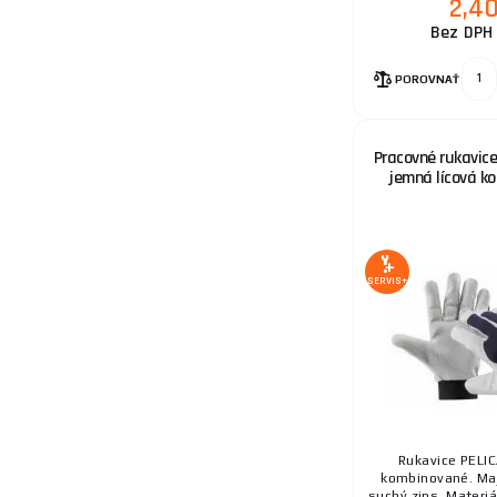
2,4
11.
Bez DPH 
POROVNAŤ
12.
Pracovné rukavice
jemná lícová koz
13.
SERVIS+
14.
Rukavice PELI
kombinované. Ma
suchý zips. Materiál