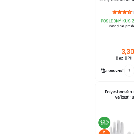
15.
POSLEDNÝ KUS 
ihneď na pred
16.
3,3
Bez DPH 
17.
POROVNAŤ
Polyesterové ru
veľkosť 10
18.
-23 %
ZĽAVA