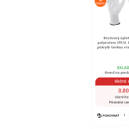
19.
SERVIS+
20.
Bezšvový úple
polyesteru (PES). 
pokryté tenkou vrs
SKLA
ihneď na pred
Akčná 
0,80
Ušetrít
Pôvodná ce
POROVNAŤ