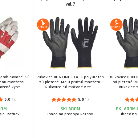
GRAJA Rukavice proti porezu povrstvené PU, Čie
vel. 7
GRAJA Rukavice proti porezu povrstvené PU, Čierne, V
bezšvíkové rukavice z polyesteru, spandexu, nylonu a .
SERVIS+
SERVIS+
Rukavice kožené s vystuženou dlaňou, veľkosť 
technické parametre: veľkosť 10"-10,5" značka : EX
Pracovné rukavice hovädzia štiepenka - veľkos
kombinované. Sú
Rukavice BUNTING BLACK polyuretán
Rukavice BUNT
TERN - rukavice pracovné z hovädzej štiepenky v dlani
nou manžetou.
sú pletené. Majú pružnú manžetu.
sú pletené. M
chrbát a manžeta z bavlnenej tkaniny Veľkosť 10,5
ožené vyst ...
Rukavice sú máčané v te ...
Rukavice s
5.0
1x
5.0
1x
CARPINTERO Pracovné Rukavice Povrstvené, Šed
DOM
SKLADOM
SKLADOM 
CARPINTERO Pracovné Rukavice Povrstvené, Šedé, Vel
ajni Rožnov
ihneď na predajni Rožnov
ihneď na
bezšvíkové antistatické polyesterové rukavice s integr