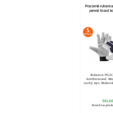
Pracovné rukavice
jemná lícová ko
SERVIS+
Rukavice PELI
kombinované. Ma
suchý zips. Materiál
SKLA
ihneď na pred