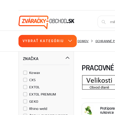
VYBRAŤ KATEGÓRIU
DOMOV
OCHRANNÉ P
ZNAČKA
PRACOVNÉ 
Kowax
CXS
EXTOL
EXTOL PREMIUM
V tabuľke sú uv
GEKO
veľkosť medzi d
Protipor
Rhino weld
rukavice