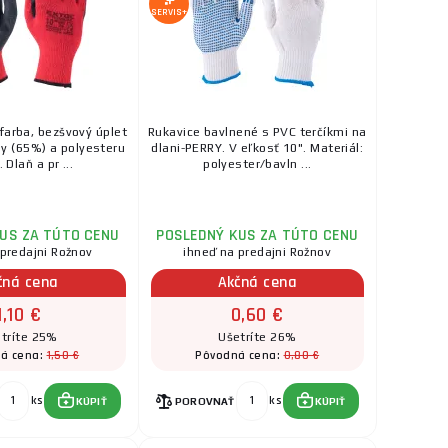
SKLADOM
a na predajni Rožnov
SERVIS+
a chrbte, s
ks
KÚPIŤ
 ...
0,60 €
 - vel.10
SKLADOM
a na predajni Rožnov
kosť 10". Materiál:
farba, bezšvový úplet
Rukavice bavlnené s PVC terčíkmi na
ks
KÚPIŤ
y (65%) a polyesteru
dlani-PERRY. V eľkosť 10". Materiál:
 Dlaň a pr ...
polyester/bavln ...
US ZA TÚTO CENU
POSLEDNÝ KUS ZA TÚTO CENU
 predajni Rožnov
ihneď na predajni Rožnov
čná cena
Akčná cena
1,10 €
0,60 €
tríte 25%
Ušetríte 26%
1,50 €
0,80 €
á cena:
Pôvodná cena:
ks
ks
KÚPIŤ
POROVNAŤ
KÚPIŤ