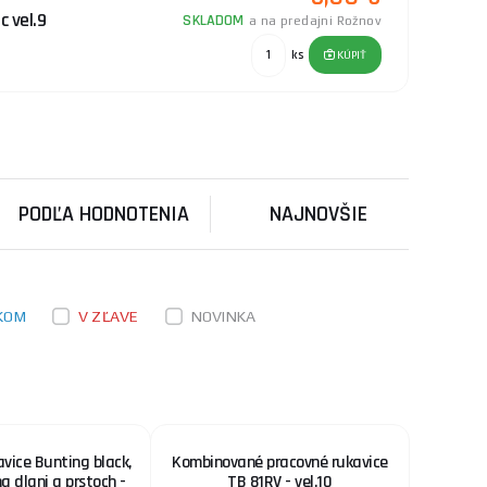
c vel.9
SKLADOM
a na predajni Rožnov
ks
KÚPIŤ
1,60 €
ierno-Žlté, Vel 9
SKLADOM
a na predajni Rožnov
lté, Vel 9 Žlté
ks
KÚPIŤ
..
PODĽA HODNOTENIA
NAJNOVŠIE
3,50 €
9
SKLADOM
a na predajni Rožnov
ičkou v zápästí.
ks
KÚPIŤ
KOM
V ZĽAVE
NOVINKA
1,00 €
, Veľ 9
SKLADOM
a na predajni Rožnov
9 Bezšvíkové
ks
KÚPIŤ
 s ...
vice Bunting black,
Kombinované pracovné rukavice
2,30 €
a dlani a prstoch -
TB 81RV - vel.10