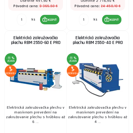
Ušetríte 491,90 €
Ušetríte 2 716,90 €
8 365,50 €
24 450,10 €
Pôvodná cena:
Pôvodná cena:
ks
ks
KÚPIŤ
KÚPIŤ
Elektrická zakružovačka
Elektrická zakružovačka
plechu RBM 2550-60 E PRO
plechu RBM 2550-40 E PRO
-11 %
-11 %
ZĽAVA
ZĽAVA
SERVIS+
SERVIS+
Elektrická zakružovačka plechu v
Elektrická zakružovačka plechu v
masívnom prevedení na
masívnom prevedení na
zakružovanie plechu s hrúbkou až
zakružovanie plechu s hrúbkou až
6 ...
4 ...