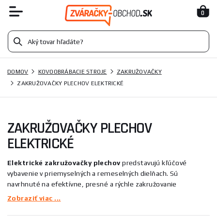
0
DOMOV
KOVOOBRÁBACIE STROJE
ZAKRUŽOVAČKY
ZAKRUŽOVAČKY PLECHOV ELEKTRICKÉ
ZAKRUŽOVAČKY PLECHOV
ELEKTRICKÉ
Elektrické zakružovačky plechov
predstavujú kľúčové
vybavenie v priemyselných a remeselných dielňach. Sú
navrhnuté na efektívne, presné a rýchle zakružovanie
materiálov, ako je plech, vrátane kónického zakružovania.
Zobraziť viac ...
Konštrukcia z vysokopevnostnej ocele zaisťuje týmto strojom
vysokú kvalitu a dlhú životnosť.