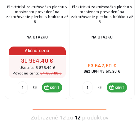
Elektrická zakružovačka plechu v
Elektrická zakružovačka plechu v
masívnom prevedení na
masívnom prevedení na
zakružovanie plechu s hrúbkou až
zakružovanie plechu s hrúbkou až
6 ...
6 ...
NA OTÁZKU
NA OTÁZKU
Akčná cena
30 984,40 €
53 647,60 €
Ušetríte 3 873,40 €
Bez DPH 43 615,90 €
34 857,80 €
Pôvodná cena:
ks
ks
KÚPIŤ
KÚPIŤ
Zobrazené
12 zo
12
produktov