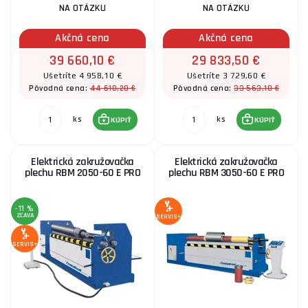
NA OTÁZKU
NA OTÁZKU
Akčná cena
Akčná cena
39 660,10 €
29 833,50 €
Ušetríte 4 958,10 €
Ušetríte 3 729,60 €
44 618,20 €
33 563,10 €
Pôvodná cena:
Pôvodná cena:
ks
ks
KÚPIŤ
KÚPIŤ
Elektrická zakružovačka
Elektrická zakružovačka
plechu RBM 2050-60 E PRO
plechu RBM 3050-60 E PRO
-11 %
ZĽAVA
SERVIS+
SERVIS+