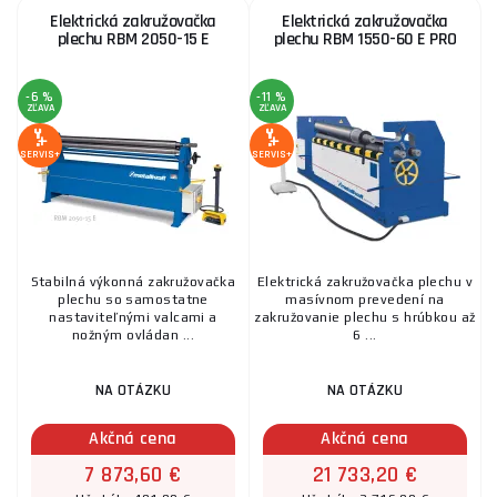
Elektrická zakružovačka
Elektrická zakružovačka
plechu RBM 2050-15 E
plechu RBM 1550-60 E PRO
-6 %
-11 %
ZĽAVA
ZĽAVA
SERVIS+
SERVIS+
Stabilná výkonná zakružovačka
Elektrická zakružovačka plechu v
plechu so samostatne
masívnom prevedení na
nastaviteľnými valcami a
zakružovanie plechu s hrúbkou až
nožným ovládan ...
6 ...
NA OTÁZKU
NA OTÁZKU
Akčná cena
Akčná cena
7 873,60 €
21 733,20 €