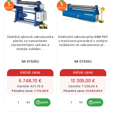
kontaktovať
, radi Vám pomôžeme.
SERVIS+
SERVIS+
Stabilná výkonná zakružovačka
Elektrická zakružovačka RBM PRO
plechu so samostatne
v masívnom prevedení s nožným
nastaviteľnými valcami a
ovládaním na zakružovanie pl ...
nožným ovládan ...
NA OTÁZKU
NA OTÁZKU
Akčná cena
Akčná cena
6 748,70 €
12 305,00 €
Ušetríte 421,70 €
Ušetríte 1 538,20 €
7 170,40 €
13 843,20 €
Pôvodná cena:
Pôvodná cena:
ks
ks
KÚPIŤ
KÚPIŤ