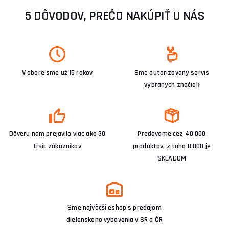
5 DÔVODOV, PREČO NAKÚPIŤ U NÁS
V obore sme už 15 rokov
Sme autorizovaný servis
vybraných značiek
Dôveru nám prejavilo viac ako 30
Predávame cez 40 000
tisíc zákazníkov
produktov, z toho 8 000 je
SKLADOM
Sme najväčší eshop s predajom
dielenského vybavenia v SR a ČR