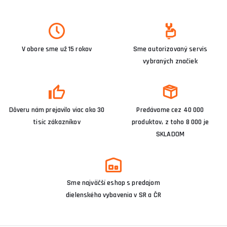
V obore sme už 15 rokov
Sme autorizovaný servis
vybraných značiek
Dôveru nám prejavilo viac ako 30
Predávame cez 40 000
tisíc zákazníkov
produktov, z toho 8 000 je
SKLADOM
Sme najväčší eshop s predajom
dielenského vybavenia v SR a ČR