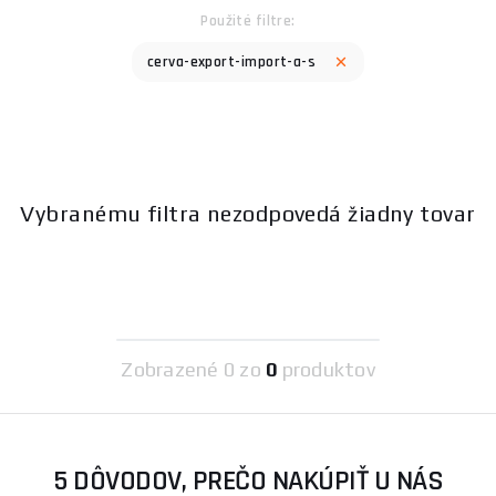
Použité filtre:
cerva-export-import-a-s
Vybranému filtra nezodpovedá žiadny tovar
Zobrazené
0 zo
0
produktov
5 DÔVODOV, PREČO NAKÚPIŤ U NÁS