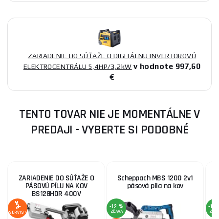
ZARIADENIE DO SÚŤAŽE O DIGITÁLNU INVERTOROVÚ
v hodnote 997,60
ELEKTROCENTRÁLU 5,4HP/3,2kW
€
TENTO TOVAR NIE JE MOMENTÁLNE V
PREDAJI - VYBERTE SI PODOBNÉ
ZARIADENIE DO SÚŤAŽE O
Scheppach MBS 1200 2v1
PÁSOVÚ PÍLU NA KOV
pásová píla na kov
BS128HDR 400V
-12 %
-15
ZĽAVA
ZĽA
SERVIS+