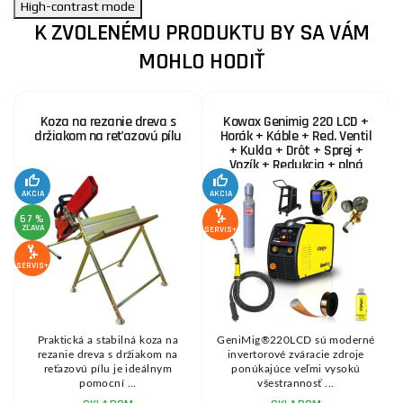
High-contrast mode
K ZVOLENÉMU PRODUKTU BY SA VÁM
MOHLO HODIŤ
Koza na rezanie dreva s
Kowax Genimig 220 LCD +
držiakom na reťazovú pílu
Horák + Káble + Red. Ventil
+ Kukla + Drôt + Sprej +
Vozík + Redukcia + plná
Fľaša Co2
AKCIA
AKCIA
SE
67 %
ZĽAVA
SERVIS+
SERVIS+
Praktická a stabilná koza na
GeniMig®220LCD sú moderné
8
rezanie dreva s držiakom na
invertorové zváracie zdroje
reťazovú pílu je ideálnym
ponúkajúce veľmi vysokú
pomocní ...
všestrannosť ...