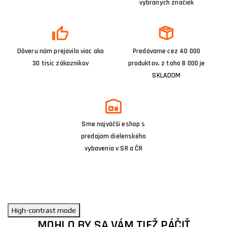
vybraných značiek
Dôveru nám prejavilo viac ako
Predávame cez 40 000
30 tisíc zákazníkov
produktov, z toho 8 000 je
SKLADOM
Sme najväčší eshop s
predajom dielenského
vybavenia v SR a ČR
High-contrast mode
MOHLO BY SA VÁM TIEŽ PÁČIŤ