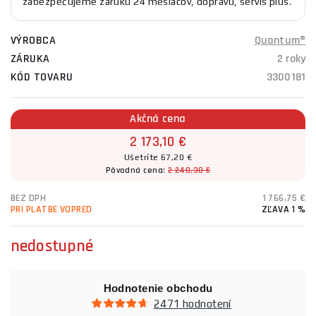
zabezpečujeme záruku 24 mesiacov, dopravu, servis plus.
VÝROBCA
Quantum®
ZÁRUKA
2 roky
KÓD TOVARU
3300181
Akčná cena
2 173,10 €
Ušetríte 67,20 €
Pôvodná cena:
2 240,30 €
BEZ DPH
1 766,75 €
PRI PLATBE VOPRED
ZĽAVA 1 %
nedostupné
Hodnotenie obchodu
2471 hodnotení