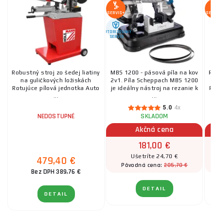
SERVIS+
SERV
AUTORIZOVANÝ
SERVIS
Robustný stroj zo šedej liatiny
MBS 1200 - pásová píla na kov
Rob
na guličkových ložiskách
2v1. Píla Scheppach MBS 1200
Rotujúce pílová jednotka Auto
je ideálny nástroj na rezanie k
Ro
...
...
5.0
4x
NEDOSTUPNÉ
SKLADOM
Akčná cena
181,00 €
Ušetríte 24,70 €
479,40 €
205,70 €
Pôvodná cena:
Bez DPH 389,76 €
DETAIL
DETAIL