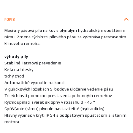
POPIS
Masívny pásová píla na kov s plynulým hydraulickým souštěním
rámu. Zmena rýchlosti pílového pásu sa vykonáva prestavením
klinového remeňa.
výhody píly
Stabilné liatinové prevedenie
Kefa na triesky
tichý chod
Automatické vypnutie na konci
V guličkových ložiskách 5-bodové uloženie vedenie pásu
Tri rýchlosti pomocou prestavenia pohonných remeňov
Rýchloupínací zverák sklopný v rozsahu 0 - 45 °
Spúšťanie (rámu) plynule nastaviteľné (hydraulicky)
Hlavný vypínač v krytí IP 54 s podpäťovým spúšťačom a istením
motora