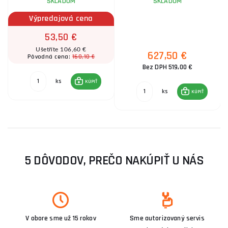
SKLADOM
SKLADOM
Výpredajová cena
53,50 €
Ušetříte 106,60 €
627,50 €
160,10 €
Pôvodná cena:
Bez DPH 519,00 €
ks
KÚPIŤ
ks
KÚPIŤ
5 DÔVODOV, PREČO NAKÚPIŤ U NÁS
V obore sme už 15 rokov
Sme autorizovaný servis