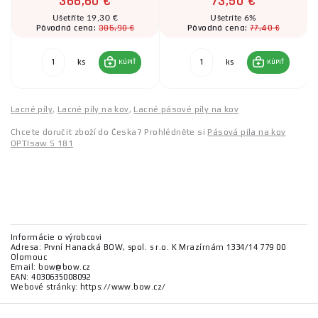
366,60 €
73,50 €
Ušetříte 19,30 €
Ušetríte 6%
385,90 €
77,40 €
Pôvodná cena:
Pôvodná cena:
ks
ks
KÚPIŤ
KÚPIŤ
Lacné píly
,
Lacné píly na kov
,
Lacné pásové píly na kov
Chcete doručit zboží do Česka? Prohlédněte si
Pásová pila na kov
OPTIsaw S 181
Informácie o výrobcovi
Adresa: První Hanacká BOW, spol. s r.o. K Mrazírnám 1334/14 779 00
Olomouc
Email: bow@bow.cz
EAN: 4030635008092
Webové stránky: https://www.bow.cz/