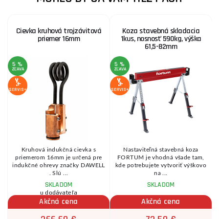
Cievka kruhová trojzávitová
Koza stavebná skladacia
priemer 16mm
1kus, nosnosť 590kg, výška
61,5-82mm
5 %
5 %
ZĽAVA
ZĽAVA
Z
SERVIS+
SERVIS+
SE
Kruhová indukčná cievka s
Nastaviteľná stavebná koza
priemerom 16mm je určená pre
FORTUM je vhodná všade tam,
indukčné ohrevy značky DAWELL
kde potrebujete vytvoriť výškovo
. Slú ...
na ...
SKLADOM
SKLADOM
u dodávateľa
Akčná cena
Akčná cena