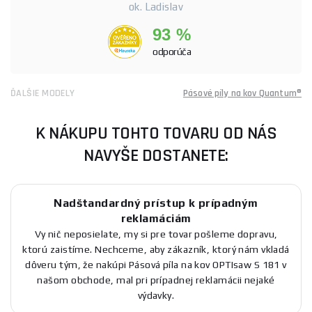
ok. Ladislav
93 %
odporúča
ĎALŠIE MODELY
Pásové píly na kov Quantum®
K NÁKUPU TOHTO TOVARU OD NÁS
NAVYŠE DOSTANETE:
Nadštandardný prístup k prípadným
reklamáciám
Vy nič neposielate, my si pre tovar pošleme dopravu,
ktorú zaistíme. Nechceme, aby zákazník, ktorý nám vkladá
dôveru tým, že nakúpi Pásová píla na kov OPTIsaw S 181 v
našom obchode, mal pri prípadnej reklamácii nejaké
výdavky.