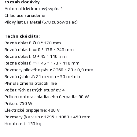
rozsah dodávky
Automatický koncový vypínač
Chladiace zariadenie
Pílový list Bi-Metal (5/8 zubov/palec)
Technické dáta:
Rezná oblasť: Օ 0 ° 178 mm
Rezná oblasť: ▭ 0 ° 178 × 240 mm
Rezná oblasť: Օ + 45 ° 110 mm
Rezná oblasť: ▭ + 45 ° 170 × 110 mm
Rozmery pílového pásu: 2360 × 20 × 0,9 mm
Rezná rýchlosť: 21 m/min - 50 m/min
Plynulá zmena otáčok: nie
Počet rýchlostných stupňov: 4
Príkon motora chladiaceho čerpadla: 90 W
Príkon: 750 W
Elektrické pripojenie: 400 V
Rozmery (š × v × h): 1295 × 1060 × 450 mm
Hmotnosť: 130 kg