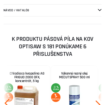
NÁVOD / KATALÓG
K PRODUKTU PÁSOVÁ PÍLA NA KOV
OPTISAW S 181 PONÚKAME 6
PŔISLUŠENSTVA
Chladiaca kvapalina AG
Výkonný rezný olej
FRIGUO 2000 DFX,
MECUTSPRAY 500 ml
koncentrát, 5 kg
-3 %
-3 %
-6 
ZĽAVA
ZĽAVA
ZĽA
SERVIS+
SERVIS+
SERV