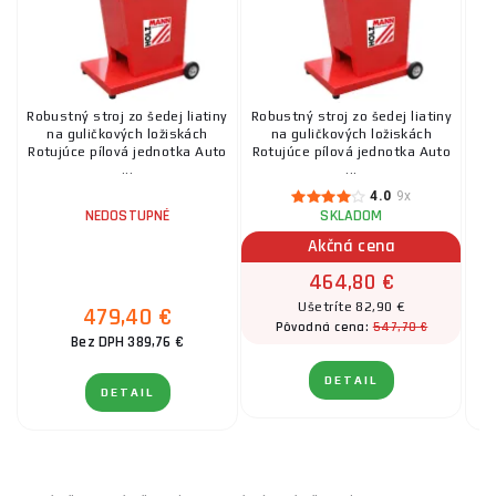
Robustný stroj zo šedej liatiny
Robustný stroj zo šedej liatiny
H
na guličkových ložiskách
na guličkových ložiskách
Rotujúce pílová jednotka Auto
Rotujúce pílová jednotka Auto
m
...
...
4.0
9x
NEDOSTUPNÉ
SKLADOM
Akčná cena
464,80 €
Ušetríte 82,90 €
479,40 €
547,70 €
Pôvodná cena:
Bez DPH 389,76 €
DETAIL
DETAIL