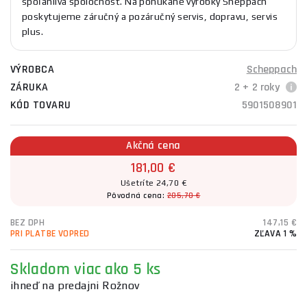
spoľahlivá spoločnosť. Na ponúkané výrobky Sheppach
poskytujeme záručný a pozáručný servis, dopravu, servis
plus.
VÝROBCA
Scheppach
ZÁRUKA
2 + 2 roky
KÓD TOVARU
5901508901
Akčná cena
181,00 €
Ušetríte 24,70 €
Pôvodná cena:
205,70 €
BEZ DPH
147,15 €
PRI PLATBE VOPRED
ZĽAVA 1 %
Skladom
viac ako 5 ks
ihneď na predajni Rožnov