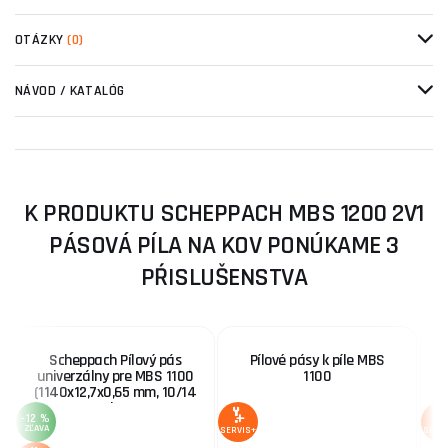
OTÁZKY
(0)
NÁVOD / KATALÓG
K PRODUKTU SCHEPPACH MBS 1200 2V1
PÁSOVÁ PÍLA NA KOV PONÚKAME 3
PŔISLUŠENSTVA
Scheppach Pílový pás
Pílové pásy k píle MBS
univerzálny pre MBS 1100
1100
(1140x12,7x0,65 mm, 10/14
zubov)
-12 %
ZĽAVA
SERVIS+
SERV