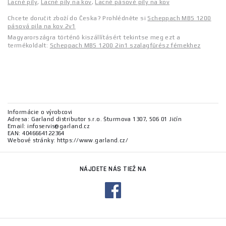
Lacné píly
,
Lacné píly na kov
,
Lacné pásové píly na kov
Chcete doručit zboží do Česka? Prohlédněte si
Scheppach MBS 1200
pásová pila na kov 2v1
Magyarországra történő kiszállításért tekintse meg ezt a
termékoldalt:
Scheppach MBS 1200 2in1 szalagfűrész fémekhez
Informácie o výrobcovi
Adresa: Garland distributor s.r.o. Šturmova 1307, 506 01 Jičín
Email: infoservis@garland.cz
EAN: 4046664122364
Webové stránky: https://www.garland.cz/
NÁJDETE NÁS TIEŽ NA