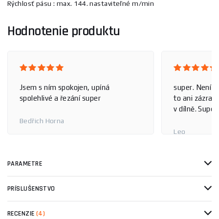
Rýchlosť pásu : max. 144. nastaviteľné m/min
Hodnotenie produktu
Jsem s ním spokojen, upíná
super. Není to
spolehlivé a řezání super
to ani zázrak.
v dílně. Super
Bedřich Horna
Leo
PARAMETRE
PRÍSLUŠENSTVO
RECENZIE
(4)