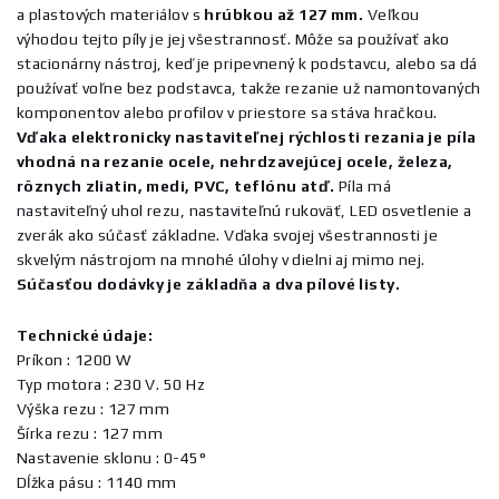
a plastových materiálov s
hrúbkou až 127 mm.
Veľkou
výhodou tejto píly je jej všestrannosť. Môže sa používať ako
stacionárny nástroj, keď je pripevnený k podstavcu, alebo sa dá
používať voľne bez podstavca, takže rezanie už namontovaných
komponentov alebo profilov v priestore sa stáva hračkou.
Vďaka elektronicky nastaviteľnej rýchlosti rezania je píla
vhodná na rezanie ocele, nehrdzavejúcej ocele, železa,
rôznych zliatin, medi, PVC, teflónu atď.
Píla má
nastaviteľný uhol rezu, nastaviteľnú rukoväť, LED osvetlenie a
zverák ako súčasť základne. Vďaka svojej všestrannosti je
skvelým nástrojom na mnohé úlohy v dielni aj mimo nej.
Súčasťou dodávky je základňa a dva pílové listy.
Technické údaje:
Príkon : 1200 W
Typ motora : 230 V. 50 Hz
Výška rezu : 127 mm
Šírka rezu : 127 mm
Nastavenie sklonu : 0-45°
Dĺžka pásu : 1140 mm