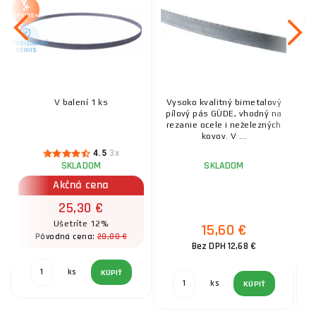
SERVIS+
AUTORIZOVANÝ
SERVIS
V balení 1 ks
Vysoko kvalitný bimetalový
V
pílový pás GÜDE, vhodný na
p
rezanie ocele i neželezných
re
kovov. V ...
4.5
3x
SKLADOM
SKLADOM
Akčná cena
25,30 €
Ušetríte 12%
15,60 €
28,80 €
Pôvodná cena:
Bez DPH 12,68 €
ks
KÚPIŤ
ks
KÚPIŤ