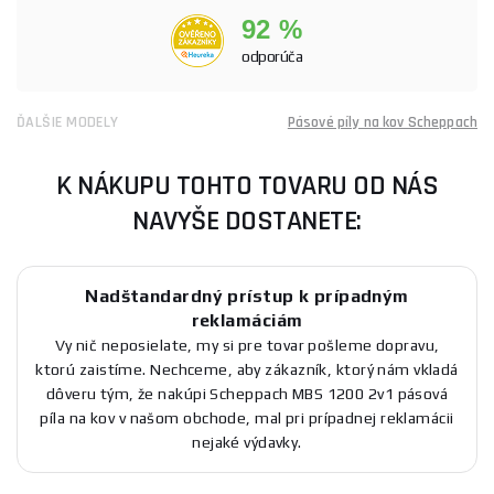
92 %
odporúča
ĎALŠIE MODELY
Pásové píly na kov Scheppach
K NÁKUPU TOHTO TOVARU OD NÁS
NAVYŠE DOSTANETE:
Nadštandardný prístup k prípadným
reklamáciám
Vy nič neposielate, my si pre tovar pošleme dopravu,
ktorú zaistíme. Nechceme, aby zákazník, ktorý nám vkladá
dôveru tým, že nakúpi Scheppach MBS 1200 2v1 pásová
píla na kov v našom obchode, mal pri prípadnej reklamácii
nejaké výdavky.