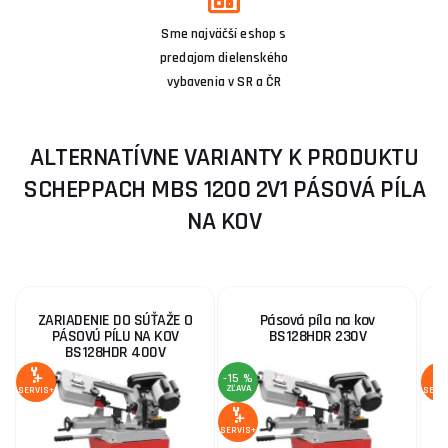
Sme najväčší eshop s
predajom dielenského
vybavenia v SR a ČR
ALTERNATÍVNE VARIANTY K PRODUKTU
SCHEPPACH MBS 1200 2V1 PÁSOVÁ PÍLA
NA KOV
ZARIADENIE DO SÚŤAŽE O
Pásová píla na kov
PÁSOVÚ PÍLU NA KOV
BS128HDR 230V
BS128HDR 400V
-15 %
ZĽAVA
SERVIS+
SERV
SERVIS+