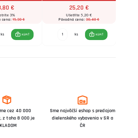
8,80 €
25,20 €
etríte 3%
Ušetříte 5,20 €
19,30 €
30,40 €
 cena:
Pôvodná cena:
Pô
ks
ks
KÚPIŤ
KÚPIŤ
me cez 40 000
Sme najväčší eshop s predajom
, z toho 8 000 je
dielenského vybavenia v SR a
KLADOM
ČR