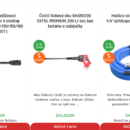
edlžovací
Čistič tlakový aku SHARE20V
Hadica vz
. k otočnej
EXTOL PREMIUM, 20V Li-ion, bez
1/4"rýchlospo
0/130/155/180
batérie a nabíjačky
SET)
3 %
3 %
ZĽAVA
ZĽAVA
SERVIS+
SERVIS+
Aku tlakový čistič je určený na tlakové
Info:max. Pre
čistenie vodou s max. tlakom 22bar,
deštruktívne 
čím sa radí me ...
parametre:
OM
SKLADOM
S
jni Rožnov
ihneď na 
cena
Akčná cena
Ak