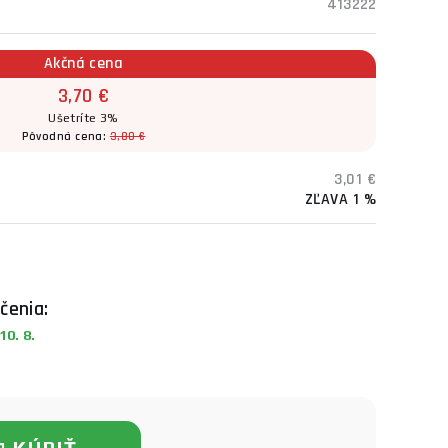
413222
Akčná cena
3,70 €
Ušetríte 3%
Pôvodná cena:
3,80 €
3,01 €
ZĽAVA 1 %
čenia:
0. 8.
KÚPIŤ