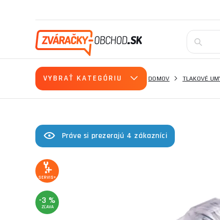
VYBRAŤ KATEGÓRIU
DOMOV
TLAKOVÉ UM
Práve si prezerajú 4 zákazníci
SERVIS+
-3 %
ZĽAVA