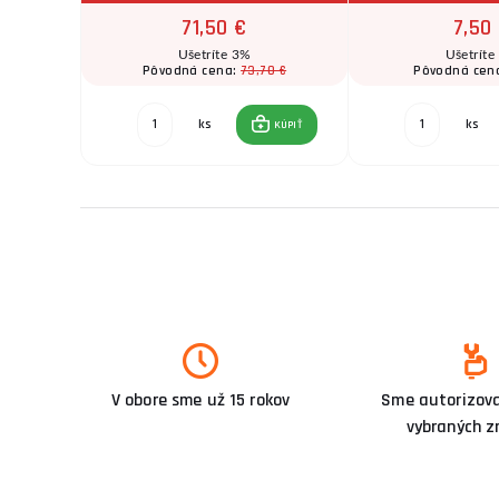
71,50 €
7,50
Ušetríte 3%
Ušetríte
0 €
73,70 €
Pôvodná cena:
Pôvodná cen
ks
ks
KÚPIŤ
KÚPIŤ
V obore sme už 15 rokov
Sme autorizova
vybraných z