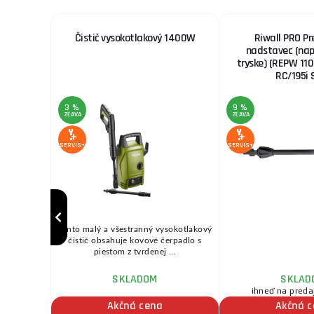
cu
Čistič vysokotlakový 1400W
Riwall PRO Pr
nadstavec (napr
tryske) (REPW 11
RC/195i 
3 %
9 %
ZĽAVA
ZĽAVA
SERVIS+
SERVIS+
UM ...
Tento malý a všestranný vysokotlakový
čistič obsahuje kovové čerpadlo s
piestom z tvrdenej ...
SKLADOM
SKLAD
ihneď na preda
Akčná cena
Akčná 