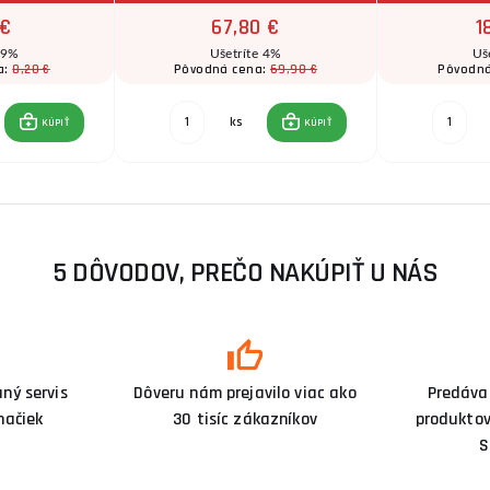
 €
67,80 €
1
 9%
Ušetríte 4%
Uš
8,20 €
69,90 €
a:
Pôvodná cena:
Pôvodná
ks
KÚPIŤ
KÚPIŤ
5 DÔVODOV, PREČO NAKÚPIŤ U NÁS
ný servis
Dôveru nám prejavilo viac ako
Predáva
načiek
30 tisíc zákazníkov
produktov
S