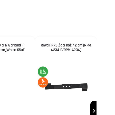
 diel Garland -
Riwall PRE Žací nôž 42 cm (RPM
Be
tor_White 65uF
4234 P/RPM 4234)
elektr
8 %
13 %
ZĽAVA
ZĽAVA
SERVIS+
SERVIS+