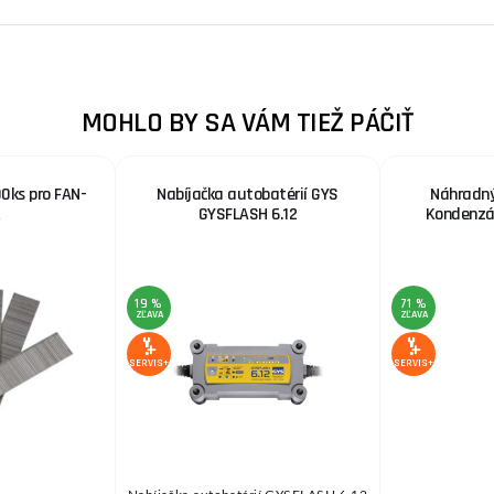
MOHLO BY SA VÁM TIEŽ PÁČIŤ
00ks pro FAN-
Nabíjačka autobatérií GYS
Náhradný
GYSFLASH 6.12
Kondenzá
19 %
71 %
ZĽAVA
ZĽAVA
SERVIS+
SERVIS+