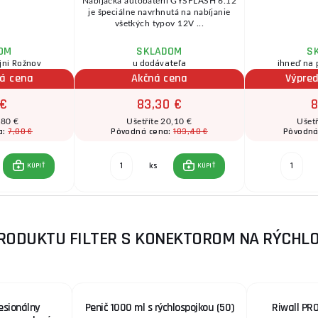
Nabíjačka autobatérií GYSFLASH 6.12
je špeciálne navrhnutá na nabíjanie
všetkých typov 12V ...
OM
SKLADOM
S
jni Rožnov
u dodávateľa
ihneď na 
vá cena
Akčná cena
Výpre
 €
83,30 €
8
,80 €
Ušetříte 20,10 €
Ušetř
7,00 €
103,40 €
a:
Pôvodná cena:
Pôvodná
ks
KÚPIŤ
KÚPIŤ
RODUKTU FILTER S KONEKTOROM NA RÝCHLO
esionálny
Penič 1000 ml s rýchlospojkou (50)
Riwall PRO