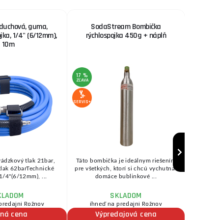
duchová, guma,
SodaStream Bombička
Tlako
jka, 1/4" (6/12mm),
rýchlospojka 450g + náplň
10m
17 %
13 %
ZĽAVA
ZĽAVA
SERVIS+
SERVIS+
vádzkový tlak 21bar,
Táto bombička je ideálnym riešením
Kvalitn
tlak 62barTechnické
pre všetkých, ktorí si chcú vychutnať
nastavi
1/4"(6/12mm), ...
domáce bublinkové ...
Trojp
KLADOM
SKLADOM
predajni Rožnov
ihneď na predajni Rožnov
čná cena
Výpredajová cena