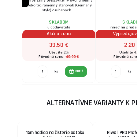
č lístia
Univerzálny prestaviteľný dvojramenný
záhrad,
alebo trojramenný sťahovák (Germany
h c ...
style) ozubených ...
SKLADOM
SKLAD
ožnov
u dodávateľa
ihneď na preda
Akčná cena
Výpredajo
39,50 €
2,20
Ušetríte 2%
Ušetříte 4
40,30 €
Pôvodná cena:
Pôvodná cen
 €
ks
ks
KÚPIŤ
KÚPIŤ
ALTERNATÍVNE VARIANTY K P
15m hadica na čistenie odtoku
Riwall PRO Prof