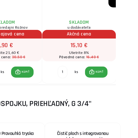
Bezkont
napätia S
stri
KLADOM
SKLADOM
predajni Rožnov
u dodávateľa
ihne
dajová cena
Akčná cena
,90 €
15,10 €
íte 21,60 €
Ušetríte 8%
30,50 €
16,40 €
 cena:
Pôvodná cena:
Pô
ks
ks
KÚPIŤ
KÚPIŤ
SPOJKU, PRIEHĽADNÝ, G 3/4"
 Pravouhlá tryska
Čistič ploch s integrovanou