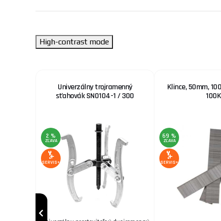
High-contrast mode
ocraft
Univerzálny trojramenný
Klince, 50mm, 10
sťahovák SN0104-1 / 300
100K
2 %
69 %
ZĽAVA
ZĽAVA
SERVIS+
SERVIS+