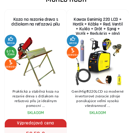
Koza na rezanie dreva s
Kowax Genimig 220 LCD +
držiakom na reťazovú pílu
Horák + Káble + Red. Ventil
+ Kukla + Drôt + Sprej +
Vozík + Redukcia + plná
Fľaša Co2
AKCIA
AKCIA
SE
67 %
ZĽAVA
SERVIS+
SERVIS+
Praktická a stabilná koza na
GeniMig®220LCD sú moderné
8
rezanie dreva s držiakom na
invertorové zváracie zdroje
reťazovú pílu je ideálnym
ponúkajúce veľmi vysokú
pomocní ...
všestrannosť ...
SKLADOM
SKLADOM
Výpredajová cena