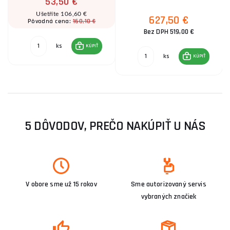
53,50 €
Ušetříte 106,60 €
627,50 €
160,10 €
Pôvodná cena:
Bez DPH 519,00 €
ks
KÚPIŤ
ks
KÚPIŤ
5 DÔVODOV, PREČO NAKÚPIŤ U NÁS
V obore sme už 15 rokov
Sme autorizovaný servis
vybraných značiek