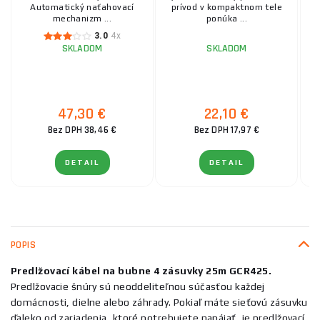
Automatický naťahovací
prívod v kompaktnom tele
Pr
mechanizm ...
ponúka ...
3.0
4x
SKLADOM
SKLADOM
47,30 €
22,10 €
Bez DPH 38,46 €
Bez DPH 17,97 €
DETAIL
DETAIL
POPIS
Predlžovací kábel na bubne 4 zásuvky 25m GCR425.
Predlžovacie šnúry sú neoddeliteľnou súčasťou každej
domácnosti, dielne alebo záhrady. Pokiaľ máte sieťovú zásuvku
ďaleko od zariadenia, ktoré potrebujete napájať, je predlžovací