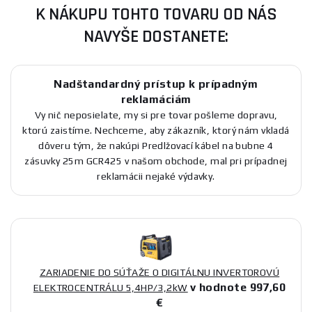
K NÁKUPU TOHTO TOVARU OD NÁS
NAVYŠE DOSTANETE:
Nadštandardný prístup k prípadným
reklamáciám
Vy nič neposielate, my si pre tovar pošleme dopravu,
ktorú zaistíme. Nechceme, aby zákazník, ktorý nám vkladá
dôveru tým, že nakúpi Predlžovací kábel na bubne 4
zásuvky 25m GCR425 v našom obchode, mal pri prípadnej
reklamácii nejaké výdavky.
ZARIADENIE DO SÚŤAŽE O DIGITÁLNU INVERTOROVÚ
v hodnote 997,60
ELEKTROCENTRÁLU 5,4HP/3,2kW
€