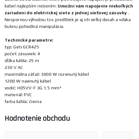
kábel najlepším riešením.
Umožní vám napojenie niekoľkých
zariadení do elektrickej siete z jednej sieťovej zásuvky
.
Nespornou výhodou tzv. predlžiek je aj ich veľký dosah a vďaka
bubnu pohodlná manipulácia.
Technické parametre:
typ: Geti GCR425
počet zásuviek: 4
dĺžka kábla: 25 m
230 V AC
maximálna záťaž: 3000 W rozvinutý kábel
1200 W navinutý kábel
vodič: H05VV-F 3G 1,5 mm²
materiál: PVC
farba kábla: čierna
Hodnotenie obchodu