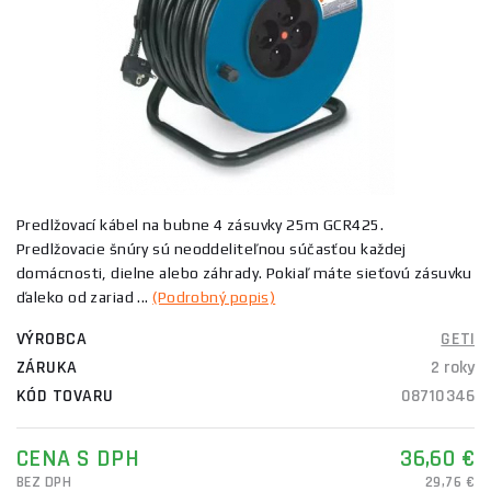
Predlžovací kábel na bubne 4 zásuvky 25m GCR425.
Predlžovacie šnúry sú neoddeliteľnou súčasťou každej
domácnosti, dielne alebo záhrady. Pokiaľ máte sieťovú zásuvku
ďaleko od zariad ...
(Podrobný popis)
VÝROBCA
GETI
ZÁRUKA
2 roky
KÓD TOVARU
08710346
CENA S DPH
36,60 €
BEZ DPH
29,76 €