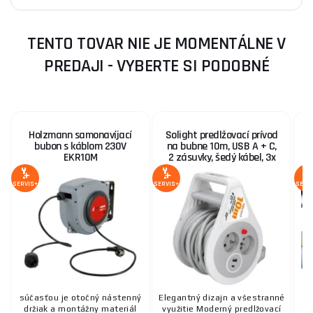
TENTO TOVAR NIE JE MOMENTÁLNE V
PREDAJI - VYBERTE SI PODOBNÉ
Holzmann samonavíjací
Solight predlžovací prívod
S
bubon s káblom 230V
na bubne 10m, USB A + C,
EKR10M
2 zásuvky, šedý kábel, 3x
1,0mm2
SERVIS+
SERVIS+
SERV
súčasťou je otočný nástenný
Elegantný dizajn a všestranné
držiak a montážny materiál
využitie Moderný predlžovací