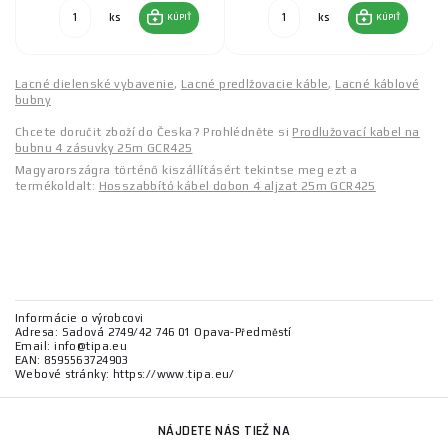
ks
ks
KÚPIŤ
KÚPIŤ
Lacné dielenské vybavenie
,
Lacné predlžovacie káble
,
Lacné káblové
bubny
Chcete doručit zboží do Česka? Prohlédněte si
Prodlužovací kabel na
bubnu 4 zásuvky 25m GCR425
Magyarországra történő kiszállításért tekintse meg ezt a
termékoldalt:
Hosszabbító kábel dobon 4 aljzat 25m GCR425
Informácie o výrobcovi
Adresa: Sadová 2749/42 746 01 Opava-Předměstí
Email: info@tipa.eu
EAN: 8595563724903
Webové stránky: https://www.tipa.eu/
NÁJDETE NÁS TIEŽ NA