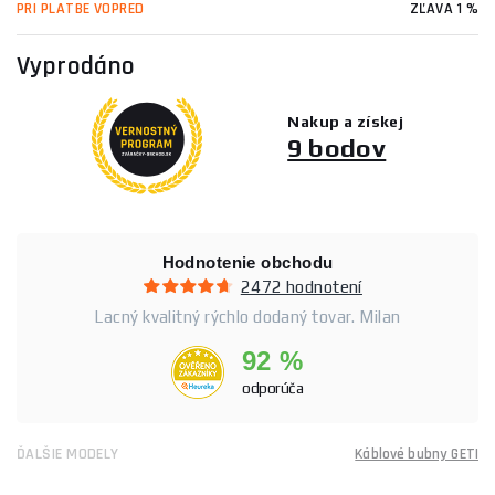
PRI PLATBE VOPRED
ZĽAVA 1 %
Vyprodáno
Nakup a získej
9 bodov
Hodnotenie obchodu
2472 hodnotení
Lacný kvalitný rýchlo dodaný tovar. Milan
92 %
odporúča
ĎALŠIE MODELY
Káblové bubny GETI