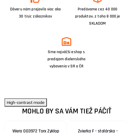
Dôveru nám prejavilo viac ako
Predávame cez 40 000
30 tisíc zákazníkov
produktov, z toho 8 000 je
SKLADOM
Sme najväčší eshop s
predajom dielenského
vybavenia v SR a ČR
High-contrast mode
MOHLO BY SA VÁM TIEŽ PÁČIŤ
Wera 003972 Torx Zyklop
Zvierka F - stolárska -