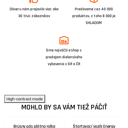
Dôveru nám prejavilo viac ako
Predávame cez 40 000
30 tisíc zákazníkov
produktov, z toho 8 000 je
SKLADOM
Sme najväčší eshop s
predajom dielenského
vybavenia v SR a ČR
High-contrast mode
MOHLO BY SA VÁM TIEŽ PÁČIŤ
Brúsny pás plátno rolka
Štartovací vozík Energy