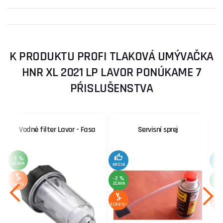
K PRODUKTU PROFI TLAKOVÁ UMÝVAČKA
HNR XL 2021 LP LAVOR PONÚKAME 7
PŔISLUŠENSTVA
Vodné filter Lavor - Fasa
Servisní sprej
-2 %
ZĽAVA
AKCIA
AKC
-2 %
-2 
ZĽAVA
ZĽA
SERVIS+
SERVIS+
SERV