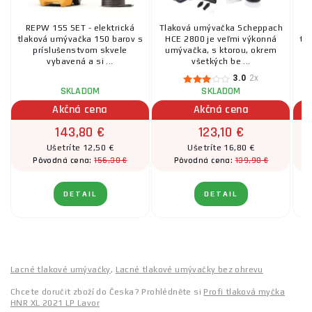
REPW 155 SET - elektrická
Tlaková umývačka Scheppach
tlaková umývačka 150 barov s
HCE 2800 je veľmi výkonná
tl
príslušenstvom skvele
umývačka, s ktorou, okrem
vybavená a si ...
všetkých be ...
3.0
2x
SKLADOM
SKLADOM
Akčná cena
Akčná cena
143,80 €
123,10 €
Ušetríte 12,50 €
Ušetríte 16,80 €
156,30 €
139,90 €
Pôvodná cena:
Pôvodná cena:
DETAIL
DETAIL
Lacné tlakové umývačky
,
Lacné tlakové umývačky bez ohrevu
Chcete doručit zboží do Česka? Prohlédněte si
Profi tlaková myčka
HNR XL 2021 LP Lavor