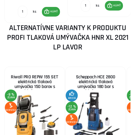
ks
KÚPIŤ
ks
KÚPIŤ
ALTERNATÍVNE VARIANTY K PRODUKTU
PROFI TLAKOVÁ UMÝVAČKA HNR XL 2021
LP LAVOR
Riwall PRO REPW 155 SET
Scheppach HCE 2800
R
elektrická tlaková
elektrická tlaková
umývačka 150 barov s
umývačka 180 bar s
príslušenstvom
príslušenstvom
-8 %
-8 
ZĽAVA
ZĽA
AKCIA
-12 %
ZĽAVA
SERVIS+
SERV
SERVIS+