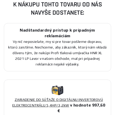
K NÁKUPU TOHTO TOVARU OD NÁS
NAVYŠE DOSTANETE:
Nadštandardný prístup k prípadným
reklamáciám
Vy nič neposielate, my si pre tovar pošleme dopravu,
ktorú zaistíme. Nechceme, aby zákazník, ktorý nám vkladá
dôveru tým, že nakúpi Profi tlaková umývačka HNR XL
2021 LP Lavor v našom obchode, mal pri prípadnej
reklamácii nejaké výdavky.
ZARIADENIE DO SÚŤAŽE O DIGITÁLNU INVERTOROVÚ
v hodnote 997,60
ELEKTROCENTRÁLU 5,4HP/3,2kW
€