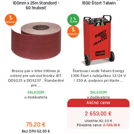
100mm x 25m štandard -
1500 Štart Telwin
60 hrubosť
3 %
ZĽAVA
Z
SERVIS+
SERVIS+
SE
m
Brúsny pás v šírke 100mm je
Štartovací vozík Telwin Energy
e
určený pre valcové brúsky JET
1500 Štart s nabíjačkou 12/24 V
DDS225 a DDS237 . Štandardné
/ 250 A, podpora pri štarte ...
pre ...
SKLADOM
SKLADOM
u dodávateľa
u dodávateľa
Akčná cena
2 653,00 €
Ušetříte 82,10 €
75,20 €
2 735,10 €
Pôvodná cena:
Bez DPH 62,00 €