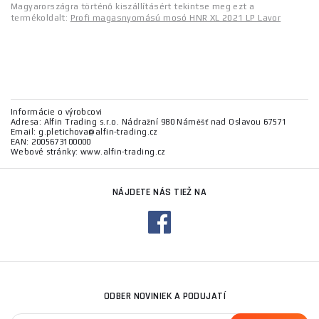
Magyarországra történő kiszállításért tekintse meg ezt a
termékoldalt:
Profi magasnyomású mosó HNR XL 2021 LP Lavor
Informácie o výrobcovi
Adresa: Alfin Trading s.r.o. Nádražní 980 Náměšť nad Oslavou 67571
Email: g.pletichova@alfin-trading.cz
EAN: 2005673100000
Webové stránky: www.alfin-trading.cz
NÁJDETE NÁS TIEŽ NA
ODBER NOVINIEK A PODUJATÍ