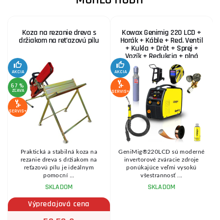
Koza na rezanie dreva s
Kowax Genimig 220 LCD +
držiakom na reťazovú pílu
Horák + Káble + Red. Ventil
+ Kukla + Drôt + Sprej +
Vozík + Redukcia + plná
Fľaša Co2
AKCIA
AKCIA
SE
67 %
ZĽAVA
SERVIS+
SERVIS+
Praktická a stabilná koza na
GeniMig®220LCD sú moderné
8
rezanie dreva s držiakom na
invertorové zváracie zdroje
reťazovú pílu je ideálnym
ponúkajúce veľmi vysokú
pomocní ...
všestrannosť ...
SKLADOM
SKLADOM
Výpredajová cena