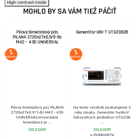
High-contrast mode
MOHLO BY SA VÁM TIEŽ PÁČIŤ
Pilový bimetalový pás
Generátor UNI-T UTG2082B
PILANA 2720x27x0,9/5-8z
M42 – 430 UNIVERSAL
2
Z
SERVIS+
SERVIS+
SE
z
Pílový bimetalový pás PILANA
Na tento výrobok poskytujeme 3
v
2720x27x0,9/5-8z M42 - 430
roky záruku. Generátor funkcií/
UNIVERSALUniverzálne
ľubovoľných priebehov UTG208
bimetalový pí ...
...
SKLADOM
SKLADOM
u dodávateľa