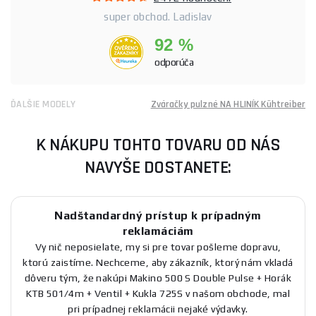
super obchod. Ladislav
92 %
odporúča
ĎALŠIE MODELY
Zváračky pulzné NA HLINÍK Kühtreiber
K NÁKUPU TOHTO TOVARU OD NÁS
NAVYŠE DOSTANETE:
Nadštandardný prístup k prípadným
reklamáciám
Vy nič neposielate, my si pre tovar pošleme dopravu,
ktorú zaistíme. Nechceme, aby zákazník, ktorý nám vkladá
dôveru tým, že nakúpi Makino 500 S Double Pulse + Horák
KTB 501/4m + Ventil + Kukla 725S v našom obchode, mal
pri prípadnej reklamácii nejaké výdavky.