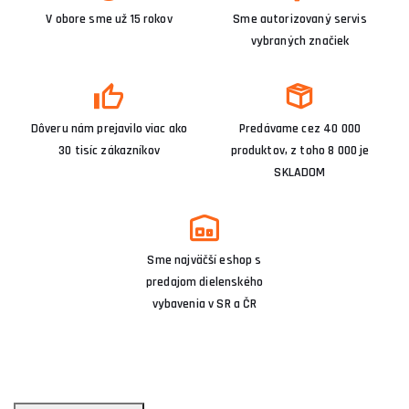
V obore sme už 15 rokov
Sme autorizovaný servis
vybraných značiek
Dôveru nám prejavilo viac ako
Predávame cez 40 000
30 tisíc zákazníkov
produktov, z toho 8 000 je
SKLADOM
Sme najväčší eshop s
predajom dielenského
vybavenia v SR a ČR