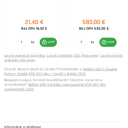
21,40 €
583,00 €
Bez DPH 18,00 €
Bez DPH 482,00 €
ks
ks
KÚPIŤ
KÚPIŤ
Lacná zváracia technika
,
Lacné zváračky CO2 (mig-mag)
,
Lacné pulzné
zváračky mig-mag
Chcete doručit zboží do Česka? Prohlédněte si
MAKin 500 S Double
Pulse + Hořák KTB 501/4m + Ventil + Kukla 725S
Magyarországra történő kiszállításért tekintse meg ezt a
termékoldalt:
MAKin 500 S kettős impulzuségő KTB 501/4m
szelepfedél 725S
Informácie o výrobcovi