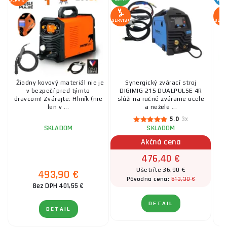
SERVIS+
AKC
SERVIS+
SERV
Žiadny kovový materiál nie je
Synergický zvárací stroj
U
v bezpečí pred týmto
DIGIMIG 215 DUALPULSE 4R
dravcom! Zvárajte: Hliník (nie
slúži na ručné zváranie ocele
len v ...
a nežele ...
5.0
3x
SKLADOM
SKLADOM
Akčná cena
476,40 €
Ušetríte 36,90 €
493,90 €
513,30 €
Pôvodná cena:
Bez DPH 401,55 €
DETAIL
DETAIL