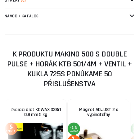
OTÁZKY
(0)
NÁVOD / KATALÓG
K PRODUKTU MAKINO 500 S DOUBLE
PULSE + HORÁK KTB 501/4M + VENTIL +
KUKLA 725S PONÚKAME 50
PŔISLUŠENSTVA
Zvárací drôt KOWAX G3Si1
Magnet ADJUST 2 x
B
0,8 mm 5 kg
vypínateľný
-2 %
-5 
ZĽAVA
ZĽA
SERVIS+