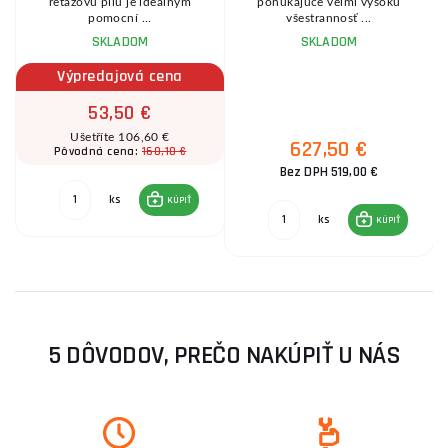
reťazovú pílu je ideálnym
ponúkajúce veľmi vysokú
pomocní ...
všestrannosť ...
SKLADOM
SKLADOM
Výpredajová cena
53,50 €
Ušetříte 106,60 €
627,50 €
160,10 €
Pôvodná cena:
Bez DPH 519,00 €
ks
KÚPIŤ
ks
KÚPIŤ
5 DÔVODOV, PREČO NAKÚPIŤ U NÁS