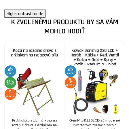
High-contrast mode
K ZVOLENÉMU PRODUKTU BY SA VÁM
MOHLO HODIŤ
Koza na rezanie dreva s
Kowax Genimig 220 LCD +
držiakom na reťazovú pílu
Horák + Káble + Red. Ventil
+ Kukla + Drôt + Sprej +
Vozík + Redukcia + plná
Fľaša Co2
AKCIA
AKCIA
SE
67 %
ZĽAVA
SERVIS+
SERVIS+
Praktická a stabilná koza na
GeniMig®220LCD sú moderné
8
rezanie dreva s držiakom na
invertorové zváracie zdroje