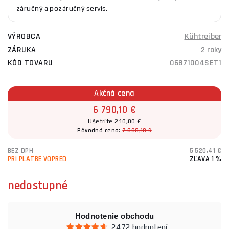
záručný a pozáručný servis.
VÝROBCA
Kühtreiber
ZÁRUKA
2 roky
KÓD TOVARU
06871004SET1
Akčná cena
6 790,10 €
Ušetríte 210,00 €
Pôvodná cena:
7 000,10 €
BEZ DPH
5 520,41 €
PRI PLATBE VOPRED
ZĽAVA 1 %
nedostupné
Hodnotenie obchodu
2472 hodnotení