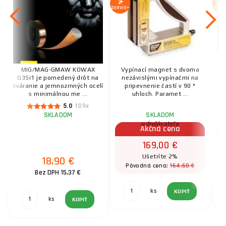
SERVIS+
SERV
MIG/MAG-GMAW KOWAX
Vypínací magnet s dvoma
B
G3Si1 je pomedený drôt na
nezávislými vypínačmi na
fi
zváranie a jemnozrnných ocelí
pripevnenie častí v 90 °
m
s minimálnou me ...
uhloch. Paramet ...
5.0
109x
SKLADOM
SKLADOM
u dodávateľa
Akčná cena
169,00 €
Ušetríte 2%
18,90 €
164,60 €
Pôvodná cena:
Bez DPH 15,37 €
ks
KÚPIŤ
ks
KÚPIŤ