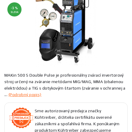
-3 %
SLEVA
MAKin 500 S Double Pulse je profesionálny zvárací invertorový
stroj určený na zváranie metódami MIG/MAG, MMA (obalenou
elektródou) a TIG s dotykovým štartom (zváranie v ochrannej a
...
(Podrobný popis)
Sme autorizovaný predajca značky
Kühtreiber, držitelia certifikátu overené
zákazníkmi a spoľahlivá firma. K ponúkaným
produktom Kühtreiber zabezpečujeme