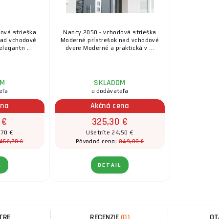
dová strieška
Nancy 2050 - vchodová strieška
 nad vchodové
Moderné prístrešok nad vchodové
elegantn ...
dvere Moderné a praktická v ...
OM
SKLADOM
eľa
u dodávateľa
ena
Akčná cena
 €
325,30 €
,70 €
Ušetríte 24,50 €
452,70 €
349,80 €
Pôvodná cena:
L
DETAIL
TRE
RECENZIE
(0)
OT