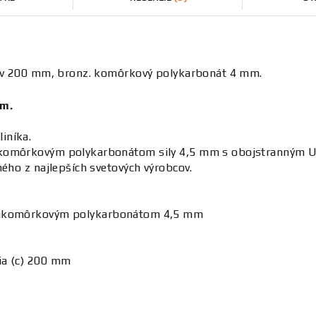
0 xv 200 mm, bronz. komôrkový polykarbonát 4 mm.
mm.
iníka.
 komôrkovým polykarbonátom sily 4,5 mm s obojstranným U
ného z najlepších svetových výrobcov.
m
komôrkovým polykarbonátom 4,5 mm
ia (c) 200 mm