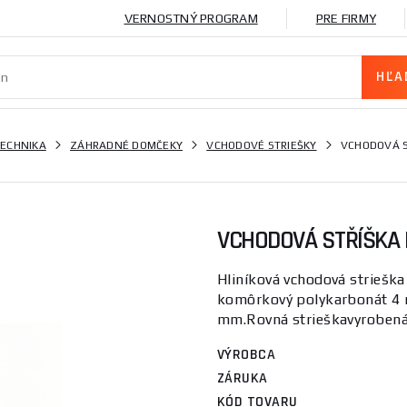
VERNOSTNÝ PROGRAM
PRE FIRMY
ECHNIKA
ZÁHRADNÉ DOMČEKY
VCHODOVÉ STRIEŠKY
VCHODOVÁ S
VCHODOVÁ STŘÍŠKA L
Hliníková vchodová strieška
komôrkový polykarbonát 4 m
mm.Rovná strieškavyrobená 
VÝROBCA
ZÁRUKA
KÓD TOVARU