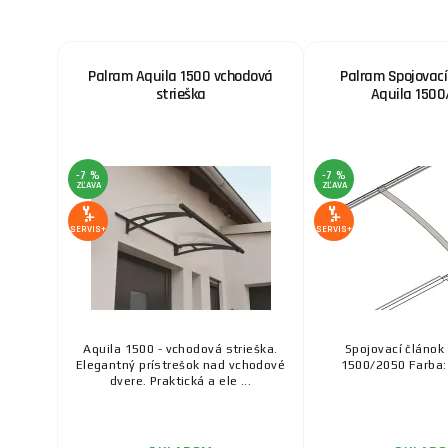
Palram Aquila 1500 vchodová
Palram Spojovací
strieška
Aquila 1500
-7 %
-7 %
ZĽAVA
ZĽAVA
SERVIS+
SERVIS+
Aquila 1500 - vchodová strieška.
Spojovací článok 
Elegantný prístrešok nad vchodové
1500/2050 Farba:
dvere. Praktická a ele ...