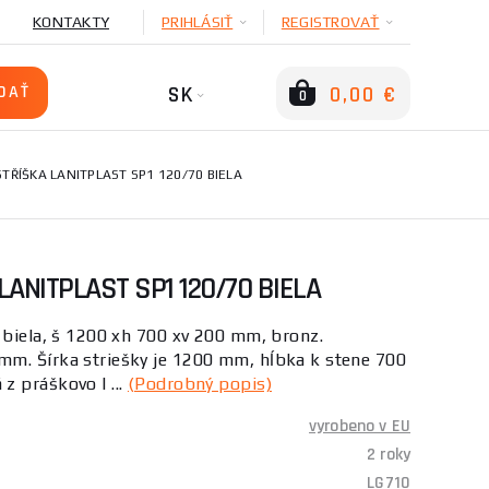
KONTAKTY
PRIHLÁSIŤ
REGISTROVAŤ
SK
0,00 €
0
TŘÍŠKA LANITPLAST SP1 120/70 BIELA
ANITPLAST SP1 120/70 BIELA
 biela, š 1200 xh 700 xv 200 mm, bronz.
m. Šírka striešky je 1200 mm, hĺbka k stene 700
z práškovo l ...
(Podrobný popis)
vyrobeno v EU
2 roky
LG710