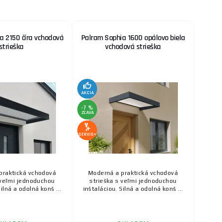
a 2150 číra vchodová
Palram Sophia 1600 opálovo biela
strieška
vchodová strieška
AKCIA
-7 %
ZĽAVA
SERVIS+
praktická vchodová
Moderná a praktická vchodová
 veľmi jednoduchou
strieška s veľmi jednoduchou
Silná a odolná konš ...
inštaláciou. Silná a odolná konš ...