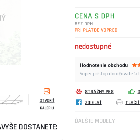
CENA S DPH
BEZ DPH
PRI PLATBE VOPRED
nedostupné
Hodnotenie obchodu
Super prístup doručovateľa b
STRÁŽNY PES
OTVORIŤ
ZDIEĽAŤ
TLAČIŤ
GALÉRIU
ĎALŠIE MODELY
AVYŠE DOSTANETE: