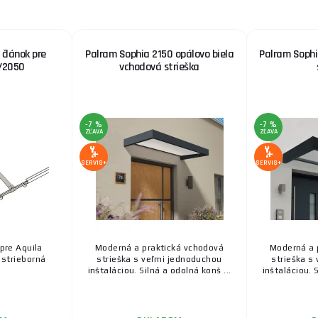
 článok pre
Palram Sophia 2150 opálovo biela
Palram Sophi
/2050
vchodová strieška
-7 %
-7 %
ZĽAVA
ZĽAVA
SERVIS+
SERVIS+
pre Aquila
Moderná a praktická vchodová
Moderná a 
 strieborná
strieška s veľmi jednoduchou
strieška s
inštaláciou. Silná a odolná konš ...
inštaláciou. 