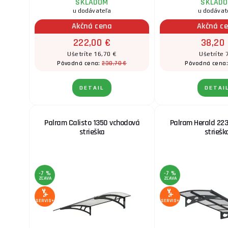
SKLADOM
SKLAD
u dodávateľa
u dodávat
Akčná cena
Akčná c
222,00 €
38,20
Ušetríte 16,70 €
Ušetríte
238,70 €
Pôvodná cena:
Pôvodná cena
DETAIL
DETAI
Palram Calisto 1350 vchodová
Palram Herald 22
strieška
striešk
-7 %
-7 %
ZĽAVA
ZĽAVA
SERVIS+
SERVIS+