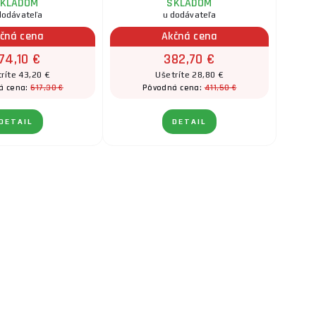
KLADOM
SKLADOM
dodávateľa
u dodávateľa
čná cena
Akčná cena
74,10 €
382,70 €
ríte 43,20 €
Ušetríte 28,80 €
617,30 €
411,50 €
á cena:
Pôvodná cena:
DETAIL
DETAIL