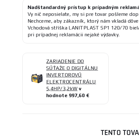
Nadštandardný prístup k prípadným reklam
Vy nič neposielate, my si pre tovar pošleme dop
Nechceme, aby zákazník, ktorý nám vkladá dôve
Vchodová stříška LANITPLAST SP1 120/70 biel
pri prípadnej reklamácii nejaké výdavky.
ZARIADENIE DO
SÚŤAŽE O DIGITÁLNU
INVERTOROVÚ
ELEKTROCENTRÁLU
5,4HP/3,2kW
v
hodnote 997,60 €
TENTO TOVA