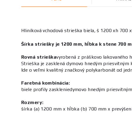
Hliníková vchodová strieška biela, š 1200 xh 70
Šírka striešky je 1200 mm, hĺbka k stene 700 
Rovná strieška
vyrobená z práškovo lakovaného hl
Strieška je zasklená dymovo hnedým priesvitným
Ide o veľmi kvalitný značkový polykarbonát od jed
Farebná kombinácia:
biele profily zasklenie
dymovo hnedým priesvitný
Rozmery:
šírka (a) 1200 mm x hĺbka (b) 700 mm x prevýšen