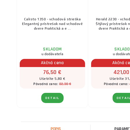
Calisto 1350 - vchodová strieška
Herald 2230 - vcho
Elegantný prístrešok nad vchodové
Štýlový prístrešok
dvere Praktická a e ...
dvere Praktická a 
SKLADOM
SKLAD
u dodávateľa
u dodávat
Akčná cena
Akčná c
76,50 €
421,00
Ušetríte 5,80 €
Ušetríte 31
82,30 €
Pôvodná cena:
Pôvodná cena:
DETAIL
DETAI
POPIS
PARAME