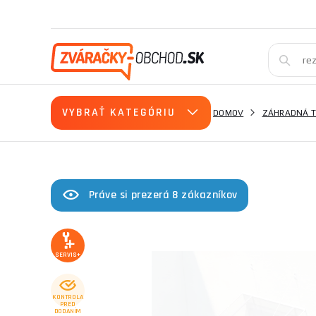
VYBRAŤ KATEGÓRIU
DOMOV
ZÁHRADNÁ T
Práve si prezerá 8 zákazníkov
SERVIS+
KONTROLA
PRED
DODANÍM