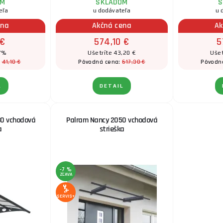
OM
SKLADOM
S
eľa
u dodávateľa
u 
ena
Akčná cena
Ak
 €
574,10 €
5
 7%
Ušetríte 43,20 €
Ušet
41,10 €
617,30 €
:
Pôvodná cena:
Pôvodn
L
DETAIL
30 vchodová
Palram Nancy 2050 vchodová
a
strieška
-7 %
ZĽAVA
SERVIS+