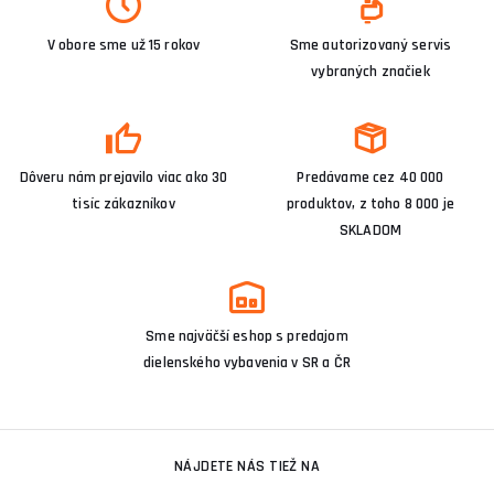
V obore sme už 15 rokov
Sme autorizovaný servis
vybraných značiek
Dôveru nám prejavilo viac ako 30
Predávame cez 40 000
tisíc zákazníkov
produktov, z toho 8 000 je
SKLADOM
Sme najväčší eshop s predajom
dielenského vybavenia v SR a ČR
NÁJDETE NÁS TIEŽ NA