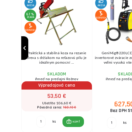
AKCIA
AKCIA
67 %
ZĽAVA
SERVIS+
SERVIS+
 • dĺžka
Praktická a stabilná koza na rezanie
GeniMig®220LCD
sť: 18 kg
dreva s držiakom na reťazovú pílu je
invertorové zváracie 
 ...
ideálnym pomocní ...
veľmi vysokú všes
SKLADOM
SKLAD
ožnov
ihneď na predajni Rožnov
ihneď na preda
na
Výpredajová cena
53,50 €
627,5
€
Ušetříte 106,60 €
30 €
160,10 €
Pôvodná cena:
Bez DPH 51
ks
KÚPIŤ
KÚPIŤ
ks