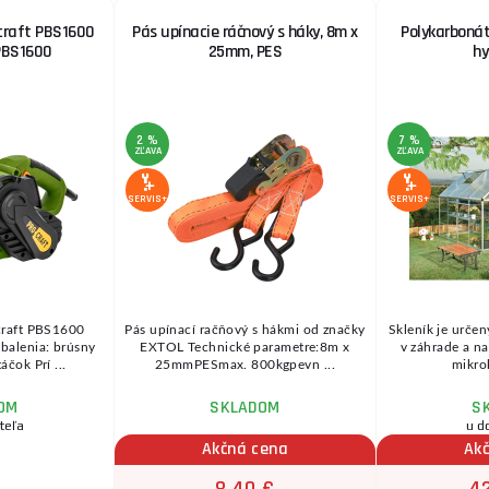
craft PBS1600
Pás upínacie ráčnový s háky, 8m x
Polykarbonát
 PBS1600
25mm, PES
hy
2 %
7 %
ZĽAVA
ZĽAVA
SERVIS+
SERVIS+
craft PBS1600
Pás upínací račňový s hákmi od značky
Skleník je určen
balenia: brúsny
EXTOL Technické parametre:8m x
v záhrade a na
áčok Prí ...
25mmPESmax. 800kgpevn ...
mikrok
OM
SKLADOM
S
teľa
u d
Akčná cena
Ak
8,40 €
42