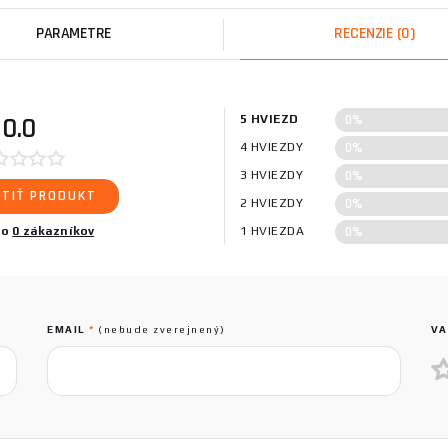
PARAMETRE
RECENZIE
(0)
0%
0.0
5 HVIEZD
0%
4 HVIEZDY
0%
3 HVIEZDY
TIŤ PRODUKT
0%
2 HVIEZDY
0%
lo
0 zákazníkov
1 HVIEZDA
EMAIL
*
(nebude zverejnený)
VA