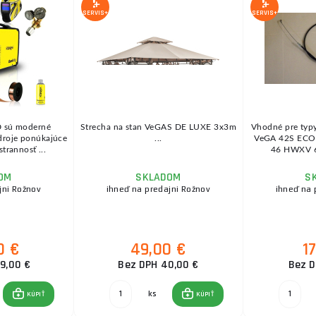
SERVIS+
SERVIS+
 sú moderné
Strecha na stan VeGAS DE LUXE 3x3m
Vhodné pre typ
zdroje ponúkajúce
...
VeGA 42S ECO 
trannosť ...
46 HWXV 6
OM
SKLADOM
S
jni Rožnov
ihneď na predajni Rožnov
ihneď na 
0 €
49,00 €
1
9,00 €
Bez DPH 40,00 €
Bez D
ks
KÚPIŤ
KÚPIŤ