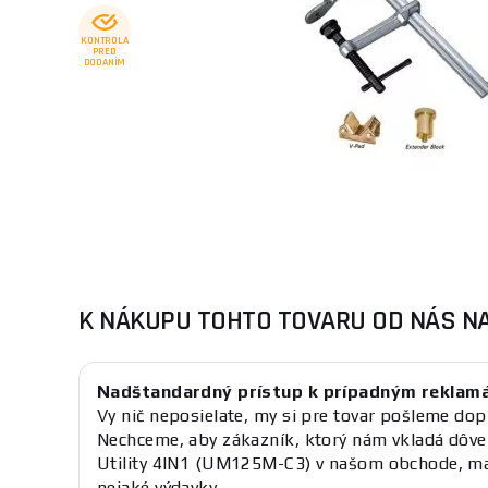
KONTROLA
PRED
DODANÍM
K NÁKUPU TOHTO TOVARU OD NÁS N
Nadštandardný prístup k prípadným reklam
Vy nič neposielate, my si pre tovar pošleme dop
Nechceme, aby zákazník, ktorý nám vkladá dôve
Utility 4IN1 (UM125M-C3) v našom obchode, mal
nejaké výdavky.