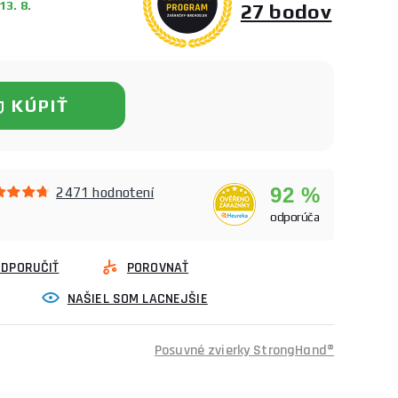
3. 8.
27 bodov
KÚPIŤ
92 %
2471 hodnotení
odporúča
ODPORUČIŤ
POROVNAŤ
NAŠIEL SOM LACNEJŠIE
Posuvné zvierky StrongHand®