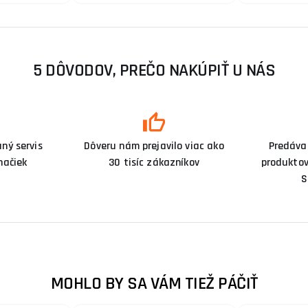
5 DÔVODOV, PREČO NAKÚPIŤ U NÁS
ný servis
Dôveru nám prejavilo viac ako
Predáva
načiek
30 tisíc zákazníkov
produktov
S
MOHLO BY SA VÁM TIEŽ PÁČIŤ