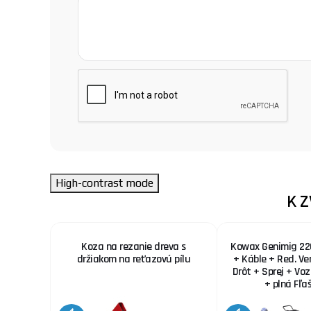
High-contrast mode
K 
agg
Koza na rezanie dreva s
Kowax Genimig 22
držiakom na reťazovú pílu
+ Káble + Red. Ve
Drôt + Sprej + Vo
+ plná Fľa