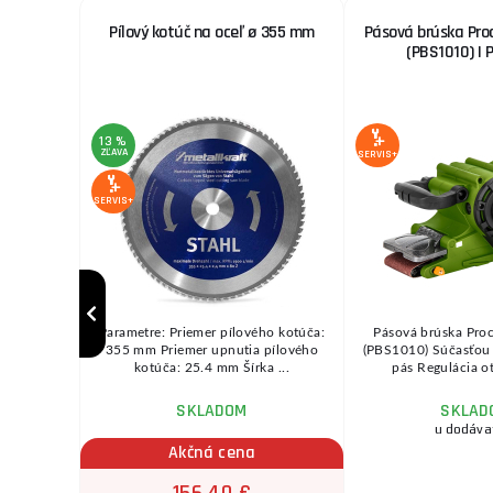
0A + 2x
Pílový kotúč na oceľ ø 355 mm
Pásová brúska Pro
ač
(PBS1010) |
13 %
ZĽAVA
SERVIS+
SERVIS+
ektrické
Parametre: Priemer pílového kotúča:
Pásová brúska Pro
pínačom sa
355 mm Priemer upnutia pílového
(PBS1010) Súčasťou 
e ...
kotúča: 25.4 mm Šírka ...
pás Regulácia ot
SKLADOM
SKLAD
ožnov
u dodáva
Akčná cena
156,40 €