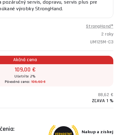
a pozáručný servis, dopravu, servis plus pre
núkané výrobky StrongHand.
StrongHand®
2 roky
UM125M-C3
Akčná cena
109,00 €
Ušetríte 2%
Pôvodná cena:
106,60 €
88,62 €
ZĽAVA 1 %
čenia:
Nakup a získej