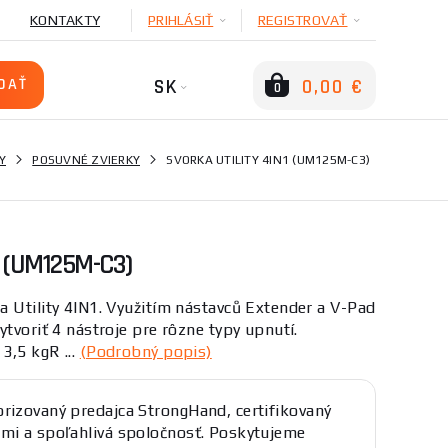
KONTAKTY
PRIHLÁSIŤ
REGISTROVAŤ
SK
0,00 €
0
Y
POSUVNÉ ZVIERKY
SVORKA UTILITY 4IN1 (UM125M-C3)
 (UM125M-C3)
 Utility 4IN1. Využitím nástavců Extender a V-Pad
tvoriť 4 nástroje pre rôzne typy upnutí.
3,5 kgR ...
(Podrobný popis)
rizovaný predajca StrongHand, certifikovaný
mi a spoľahlivá spoločnosť. Poskytujeme