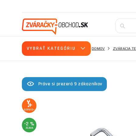
VYBRAŤ KATEGÓRIU
DOMOV
ZVÁRACIA T
Práve si prezerá 9 zákazníkov
SERVIS+
-2 %
ZĽAVA