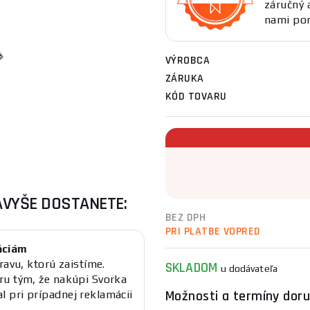
záručný 
nami po
VÝROBCA
ZÁRUKA
KÓD TOVARU
AVYŠE DOSTANETE:
BEZ DPH
PRI PLATBE VOPRED
áciám
ravu, ktorú zaistíme.
SKLADOM
u dodávateľa
ru tým, že nakúpi Svorka
Možnosti a termíny doru
 pri prípadnej reklamácii