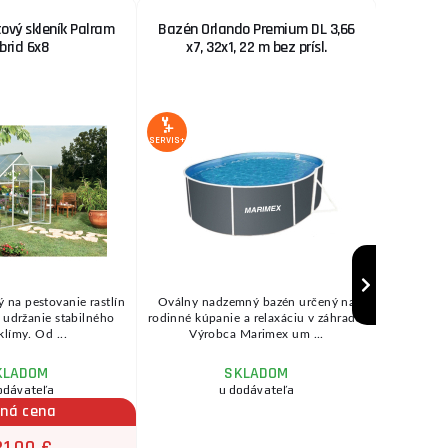
ový skleník Palram
Bazén Orlando Premium DL 3,66
Sťah
brid 6x8
x7, 32x1, 22 m bez prísl.
40
3 %
ZĽAVA
SERVIS+
SERVIS+
ý na pestovanie rastlín
Oválny nadzemný bazén určený na
so zvýš
 udržanie stabilného
rodinné kúpanie a relaxáciu v záhrade.
žiaren
límy. Od ...
Výrobca Marimex um ...
Teplotn
KLADOM
SKLADOM
odávateľa
u dodávateľa
čná cena
1,00 €