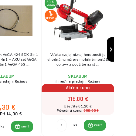
20 %
13 %
ZĽAVA
ZĽAVA
SERVIS+
SERVIS+
y: VeGA 424 SDX 5in1
Vďaka svojej nízkej hmotnosti je
Kvalitn
4n1 + AKU set VeGA
vhodná najmä pre mobilné montáž,
nastavi
in1 VeGA 46S ...
opravy a použitie na st ...
Trojp
KLADOM
SKLADOM
predajni Rožnov
ihneď na predajni Rožnov
Akčná cena
316,80 €
7,30 €
Ušetříte 81,20 €
398,00 €
Pôvodná cena:
Pô
PH 14,00 €
ks
KÚPIŤ
ks
KÚPIŤ