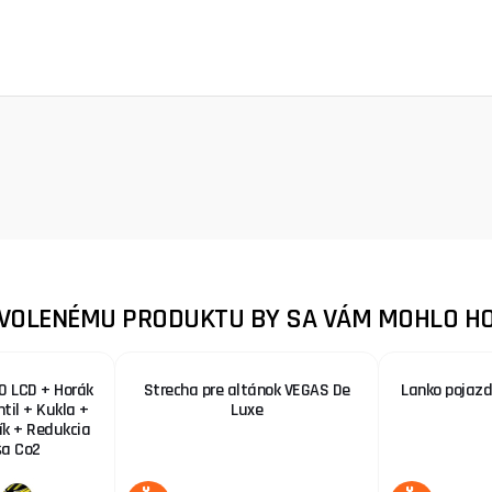
ZVOLENÉMU PRODUKTU BY SA VÁM MOHLO HO
0 LCD + Horák
Strecha pre altánok VEGAS De
Lanko pojaz
ntil + Kukla +
Luxe
zík + Redukcia
ša Co2