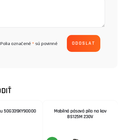
Polia označené
*
sú povinné
DIŤ
du 50G339XY90000
Mobilná pásová píla na kov
Tlako
BS125M 230V