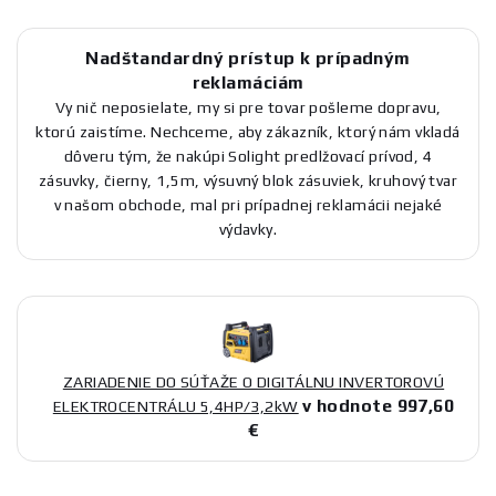
Nadštandardný prístup k prípadným
reklamáciám
Vy nič neposielate, my si pre tovar pošleme dopravu,
ktorú zaistíme. Nechceme, aby zákazník, ktorý nám vkladá
dôveru tým, že nakúpi Solight predlžovací prívod, 4
zásuvky, čierny, 1,5m, výsuvný blok zásuviek, kruhový tvar
v našom obchode, mal pri prípadnej reklamácii nejaké
výdavky.
ZARIADENIE DO SÚŤAŽE O DIGITÁLNU INVERTOROVÚ
v hodnote 997,60
ELEKTROCENTRÁLU 5,4HP/3,2kW
€