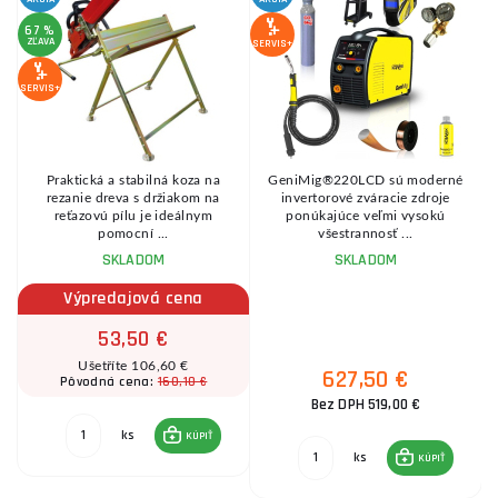
67 %
ZĽAVA
SERVIS+
SERVIS+
Praktická a stabilná koza na
GeniMig®220LCD sú moderné
8
rezanie dreva s držiakom na
invertorové zváracie zdroje
reťazovú pílu je ideálnym
ponúkajúce veľmi vysokú
pomocní ...
všestrannosť ...
SKLADOM
SKLADOM
Výpredajová cena
53,50 €
Ušetříte 106,60 €
627,50 €
160,10 €
Pôvodná cena:
Bez DPH 519,00 €
ks
KÚPIŤ
ks
KÚPIŤ