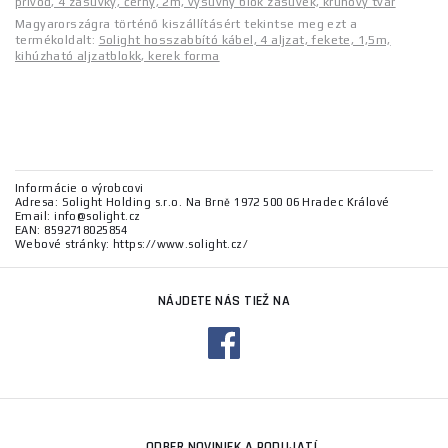
přívod, 4 zásuvky, černý, 2m, výsuvný blok zásuvek, kruhový tvar
Magyarországra történő kiszállításért tekintse meg ezt a
termékoldalt:
Solight hosszabbító kábel, 4 aljzat, fekete, 1,5m,
kihúzható aljzatblokk, kerek forma
Informácie o výrobcovi
Adresa: Solight Holding s.r.o. Na Brně 1972 500 06 Hradec Králové
Email: info@solight.cz
EAN: 8592718025854
Webové stránky: https://www.solight.cz/
NÁJDETE NÁS TIEŽ NA
ODBER NOVINIEK A PODUJATÍ