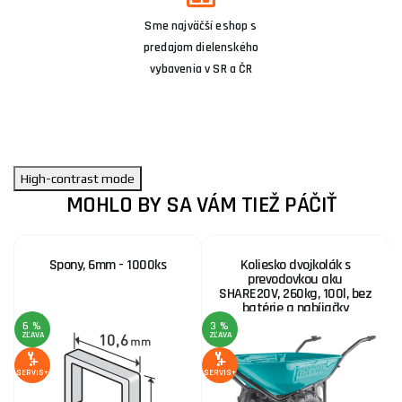
Sme najväčší eshop s
predajom dielenského
vybavenia v SR a ČR
High-contrast mode
MOHLO BY SA VÁM TIEŽ PÁČIŤ
Spony, 6mm - 1000ks
Koliesko dvojkolák s
prevodovkou aku
SHARE20V, 260kg, 100l, bez
batérie a nabíjačky
6 %
3 %
ZĽAVA
ZĽAVA
SE
SERVIS+
SERVIS+