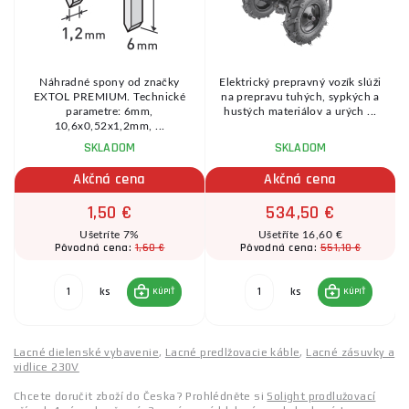
Náhradné spony od značky
Elektrický prepravný vozík slúži
EXTOL PREMIUM. Technické
na prepravu tuhých, sypkých a
parametre: 6mm,
hustých materiálov a urých ...
10,6x0,52x1,2mm, ...
SKLADOM
SKLADOM
Akčná cena
Akčná cena
1,50 €
534,50 €
Ušetríte 7%
Ušetříte 16,60 €
1,60 €
551,10 €
Pôvodná cena:
Pôvodná cena:
ks
ks
KÚPIŤ
KÚPIŤ
Lacné dielenské vybavenie
,
Lacné predlžovacie káble
,
Lacné zásuvky a
vidlice 230V
Chcete doručit zboží do Česka? Prohlédněte si
Solight prodlužovací