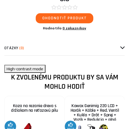
OHODNOTIŤ PRODUKT
Hodnotilo
0 zákazníkov
OTÁZKY
(0)
High-contrast mode
K ZVOLENÉMU PRODUKTU BY SA VÁM
MOHLO HODIŤ
Koza na rezanie dreva s
Kowax Genimig 220 LCD +
držiakom na reťazovú pílu
Horák + Káble + Red. Ventil
+ Kukla + Drôt + Sprej +
Vozík + Redukcia + plná
Fľaša Co2
AKCIA
AKCIA
SE