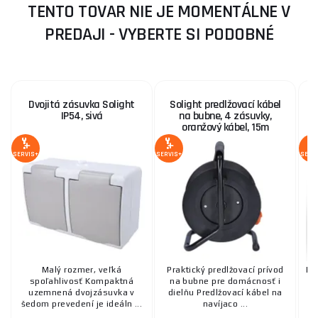
TENTO TOVAR NIE JE MOMENTÁLNE V
PREDAJI - VYBERTE SI PODOBNÉ
Dvojitá zásuvka Solight
Solight predlžovací kábel
S
IP54, sivá
na bubne, 4 zásuvky,
oranžový kábel, 15m
SERVIS+
SERVIS+
SERV
Malý rozmer, veľká
Praktický predlžovací prívod
Ro
spoľahlivosť Kompaktná
na bubne pre domácnosť i
pr
uzemnená dvojzásuvka v
dielňu Predlžovací kábel na
po
šedom prevedení je ideáln ...
navíjaco ...