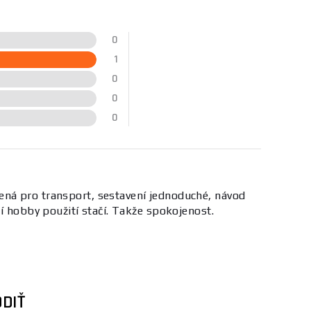
0
1
0
0
0
ená pro transport, sestavení jednoduché, návod
í hobby použití stačí. Takže spokojenost.
DIŤ