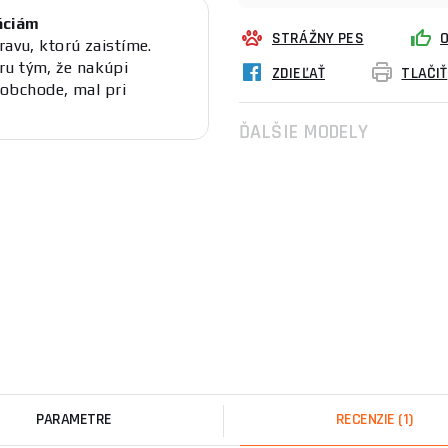
áciám
STRÁŽNY PES
ravu, ktorú zaistíme.
ru tým, že nakúpi
ZDIEĽAŤ
TLAČIŤ
obchode, mal pri
ĎALŠIE MODELY
PARAMETRE
RECENZIE
(1)