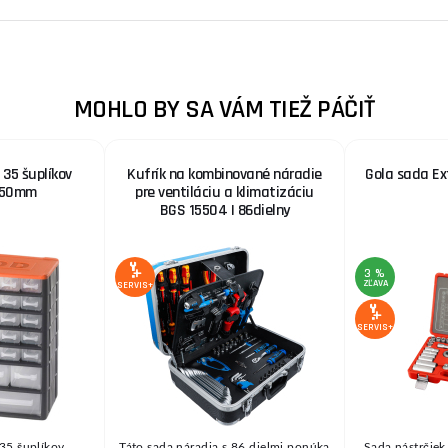
MOHLO BY SA VÁM TIEŽ PÁČIŤ
 35 šuplíkov
Kufrík na kombinované náradie
Gola sada Ex
350mm
pre ventiláciu a klimatizáciu
BGS 15504 | 86dielny
3 %
ZĽAVA
SERVIS+
SERVIS+
 35 šuplíkov
Táto sada náradia s 86 dielmi ponúka
Sada nástrčie