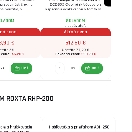
na sada nástrčiek na
DCD805 Odolné skľučovadlo s
na pro
 použitie, v ...
kapacitou očakávanou v tomto se ...
turi
KLADOM
SKLADOM
u dodávateľa
čná cena
Akčná cena
3,90 €
512,50 €
etríte 3%
Ušetříte 77,20 €
45,20 €
589,70 €
 cena:
Pôvodná cena:
B
ks
ks
KÚPIŤ
KÚPIŤ
M ROXTA RHP-200
cie a hrúbkovacie
Hobľovačka s prieťahom ADH 250