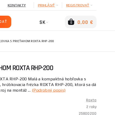
KONTAKTY
PRIHLÁSIŤ
REGISTROVAŤ
SK
0,00 €
0
ĽOVKA S PRIEŤAHOM ROXTA RHP-200
HOM ROXTA RHP-200
OXTA RHP-200 Malá a kompaktná hobľovka s
, hrúbkovacia frézka ROXTA RHP-200, ktorá sa dá
troj na montáž ...
(Podrobný popis)
Roxta
2 roky
25800200