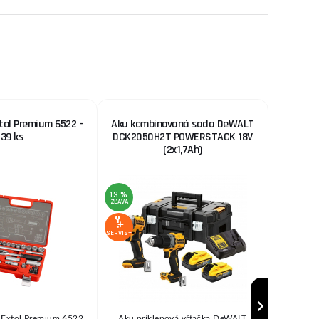
tol Premium 6522 -
Aku kombinovaná sada DeWALT
ME
39 ks
DCK2050H2T POWERSTACK 18V
vys
(2x1,7Ah)
13 %
ZĽAVA
SERVIS+
SERVIS+
k Extol Premium 6522
Aku príklepová vŕtačka DeWALT
MEVA - va