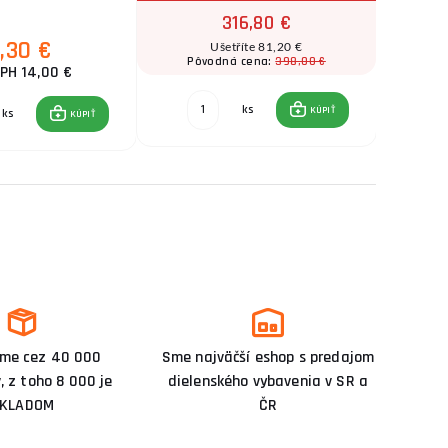
316,80 €
7,30 €
Ušetříte 81,20 €
398,00 €
Pôvodná cena:
Pô
PH 14,00 €
ks
KÚPIŤ
ks
KÚPIŤ
me cez 40 000
Sme najväčší eshop s predajom
, z toho 8 000 je
dielenského vybavenia v SR a
KLADOM
ČR