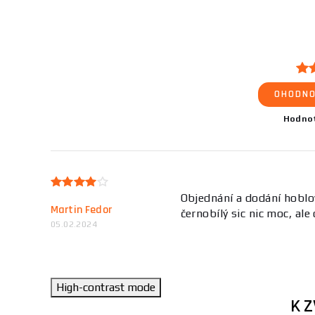
OHODNO
Hodno
Objednání a dodání hoblo
Martin Fedor
černobílý sic nic moc, al
05.02.2024
High-contrast mode
K 