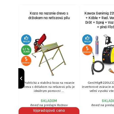
agg
Koza na rezanie dreva s
Kowax Genimig 22
držiakom na reťazovú pílu
+ Káble + Red. Ve
Drôt + Sprej + Vo
+ plná Fľa
AKCIA
AKCIA
67 %
ZĽAVA
SERVIS+
SERVIS+
 • dĺžka
Praktická a stabilná koza na rezanie
GeniMig®220LCD
sť: 18 kg
dreva s držiakom na reťazovú pílu je
invertorové zváracie 
 ...
ideálnym pomocní ...
veľmi vysokú všes
SKLADOM
SKLAD
ožnov
ihneď na predajni Rožnov
ihneď na preda
na
Výpredajová cena