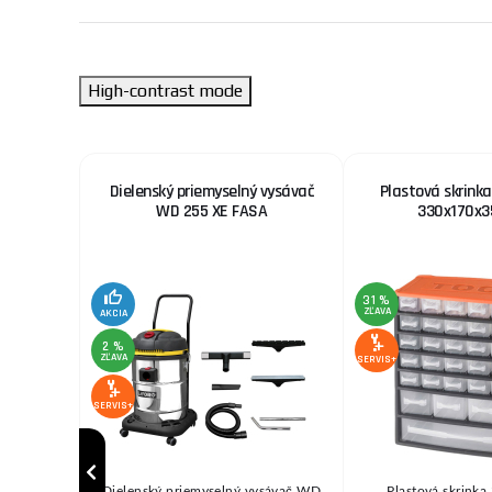
High-contrast mode
rtákov
Dielenský priemyselný vysávač
Plastová skrinka
E 30
WD 255 XE FASA
330x170x
31 %
ZĽAVA
AKCIA
2 %
ZĽAVA
SERVIS+
SERVIS+
h vrtákov a
Dielenský priemyselný vysávač WD
Plastová skrinka