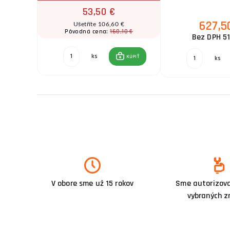
53,50 €
627,5
€
Ušetříte 106,60 €
30 €
160,10 €
Pôvodná cena:
Bez DPH 51
ks
KÚPIŤ
KÚPIŤ
ks
V obore sme už 15 rokov
Sme autorizova
vybraných z