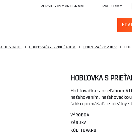
VERNOSTNÝ PROGRAM
PRE FIRMY
ACIE STROJE
HOBĽOVAČKY S PRIEŤAHOM
HOBĽOVAČKY 230 V
HOB
HOBĽOVKA S PRIEŤA
Hobľovačka s prieťahom R
naťahovaním, naťahovačkou
ľahko prenášať, je ideálny s
VÝROBCA
ZÁRUKA
KÓD TOVARU