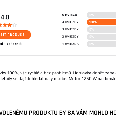
0%
4.0
5 HVIEZD
100%
4 HVIEZDY
0%
3 HVIEZDY
TIŤ PRODUKT
0%
2 HVIEZDY
0%
til
1 zákazník
1 HVIEZDA
vky 100%, vše rychlé a bez problémů. Hoblovka dobře zabal
e detaily se dají dohledat na youtube. Motor 1250 W na domác
ZVOLENÉMU PRODUKTU BY SA VÁM MOHLO HO