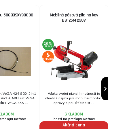
du 50G339XY90000
Mobilná pásová píla na kov
Tlako
BS125M 230V
20 %
13 %
ZĽAVA
ZĽAVA
SERVIS+
SERVIS+
y: VeGA 424 SDX 5in1
Vďaka svojej nízkej hmotnosti je
Kvalitn
4n1 + AKU set VeGA
vhodná najmä pre mobilné montáž,
nastavi
in1 VeGA 46S ...
opravy a použitie na st ...
Trojp
KLADOM
SKLADOM
predajni Rožnov
ihneď na predajni Rožnov
Akčná cena