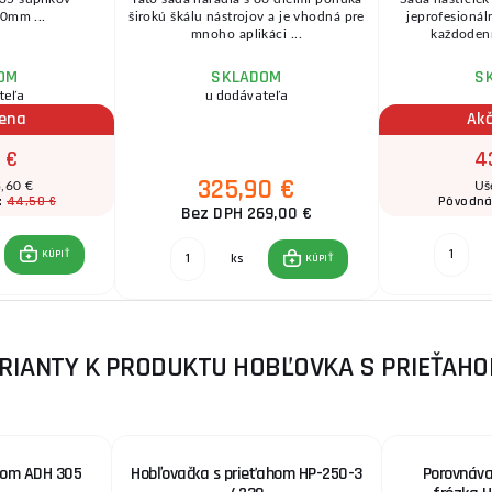
0mm ...
širokú škálu nástrojov a je vhodná pre
jeprofesionál
mnoho aplikáci ...
každodenné
OM
SKLADOM
S
teľa
u dodávateľa
cena
Ak
 €
4
325,90 €
3,60 €
Uš
44,50 €
:
Pôvodná
Bez DPH 269,00 €
KÚPIŤ
ks
KÚPIŤ
ARIANTY K PRODUKTU HOBĽOVKA S PRIEŤAHO
hom ADH 305
Hobľovačka s prieťahom HP-250-3
Porovnáva