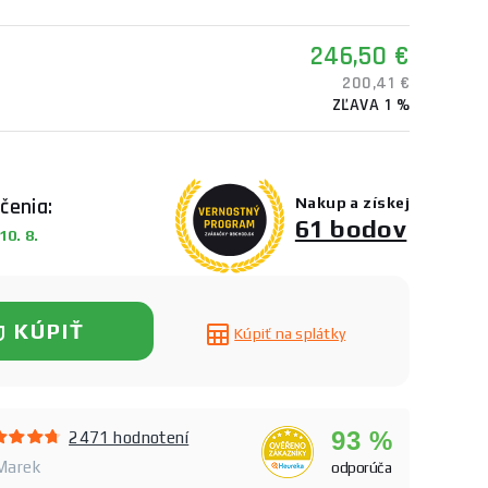
246,50 €
200,41 €
ZĽAVA 1 %
čenia:
Nakup a získej
61 bodov
0. 8.
KÚPIŤ
Kúpiť na splátky
93 %
2471 hodnotení
 Marek
odporúča