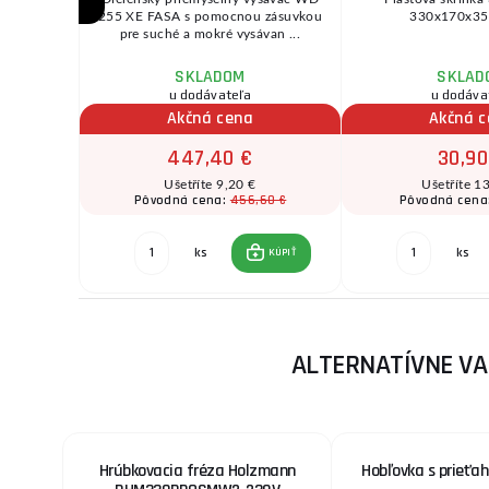
ov radu
255 XE FASA s pomocnou zásuvkou
330x170x35
0 ...
pre suché a mokré vysávan ...
SKLADOM
SKLAD
u dodávateľa
u dodáva
Akčná cena
Akčná 
447,40 €
30,90
Ušetříte 9,20 €
Ušetříte 1
30 €
456,60 €
Pôvodná cena:
Pôvodná cena
ks
ks
KÚPIŤ
KÚPIŤ
ALTERNATÍVNE V
Hrúbkovacia fréza Holzmann
Hobľovka s prieťa