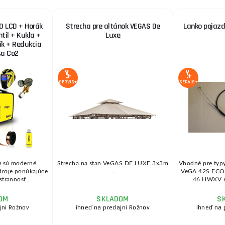
0 LCD + Horák
Strecha pre altánok VEGAS De
Lanko pojaz
ntil + Kukla +
Luxe
zík + Redukcia
ša Co2
SERVIS+
SERVIS+
 sú moderné
Strecha na stan VeGAS DE LUXE 3x3m
Vhodné pre typ
zdroje ponúkajúce
...
VeGA 42S ECO 
trannosť ...
46 HWXV 6
OM
SKLADOM
S
jni Rožnov
ihneď na predajni Rožnov
ihneď na 