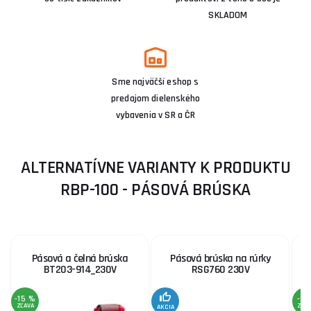
SKLADOM
Sme najväčší eshop s
predajom dielenského
vybavenia v SR a ČR
ALTERNATÍVNE VARIANTY K PRODUKTU
RBP-100 - PÁSOVÁ BRÚSKA
Pásová a čelná brúska
Pásová brúska na rúrky
BT203-914_230V
RSG760 230V
-15 %
-9 
ZĽAVA
ZĽA
AKCIA