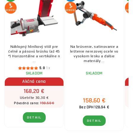
SERVIS+
SERVIS+
SERV
Náklopný hliníkový stôl pre
Na brúsenie, satinovanie a
čelné a pásovú brúsku (až 45
leštenie nerezovej ocele vo
°) Horizontálne a vertikálne n
vysokom lesku a ďalšie
P
...
materiály ...
5.0
1x
SKLADOM
SKLADOM
Akčná cena
168,20 €
Ušetríte 30,30 €
158,60 €
198,50 €
Pôvodná cena:
Bez DPH 128,94 €
DETAIL
DETAIL