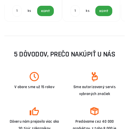
ks
ks
KÚPIŤ
KÚPIŤ
5 DÔVODOV, PREČO NAKÚPIŤ U NÁS
V obore sme už 15 rokov
Sme autorizovaný servis
vybraných značiek
Dôveru nám prejavilo viac ako
Predávame cez 40 000
30 tisíc zákazníkov
produktov, z toho 8 000 je