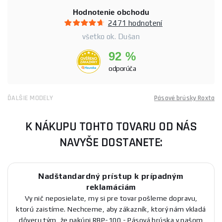
Hodnotenie obchodu
2471 hodnotení
všetko ok. Dušan
92 %
odporúča
ĎALŠIE MODELY
Pásové brúsky Roxta
K NÁKUPU TOHTO TOVARU OD NÁS
NAVYŠE DOSTANETE:
Nadštandardný prístup k prípadným
reklamáciám
Vy nič neposielate, my si pre tovar pošleme dopravu,
ktorú zaistíme. Nechceme, aby zákazník, ktorý nám vkladá
dôveru tým, že nakúpi RBP-100 - Pásová brúska v našom