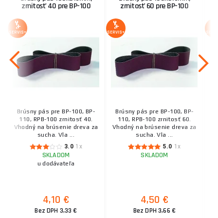
zrnitosť 40 pre BP-100
zrnitosť 60 pre BP-100
SERVIS+
SERVIS+
SERV
Brúsny pás pre BP-100, BP-
Brúsny pás pre BP-100, BP-
B
110, RPB-100 zrnitosť 40.
110, RPB-100 zrnitosť 60.
Vhodný na brúsenie dreva za
Vhodný na brúsenie dreva za
Vh
sucha. Vla ...
sucha. Vla ...
3.0
1x
5.0
1x
SKLADOM
SKLADOM
u dodávateľa
4,10 €
4,50 €
Bez DPH 3,33 €
Bez DPH 3,66 €