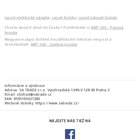
Lacné elektrické náradie
,
Lacné brúsky
,
Lacné pásové brúsky
Chcete doručit zboží do Česka? Prohlédněte si
RBP-100 - Pásová
bruska
Magyarországra történő kiszállításért tekintse meg ezt a
termékoldalt:
RBP-100 - Szalagcsiszoló
Informácie o výrobcovi
Adresa: SA TRADE s.r.o. Vyšehradská 1349/2 128 00 Praha 2
Email: obchod@satrade.cz
EAN: 8595105427200
Webové stránky: https://www.satrade.cz/
NÁJDETE NÁS TIEŽ NA