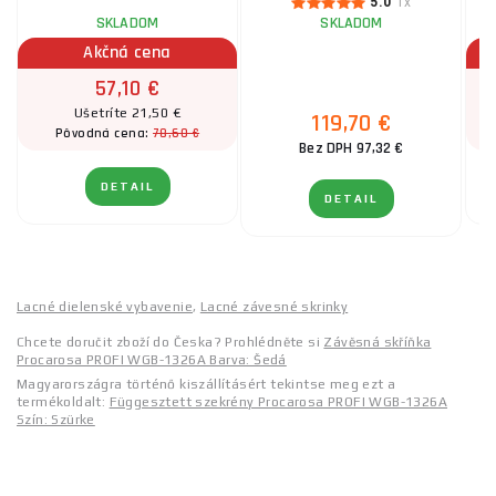
5.0
1x
SKLADOM
SKLADOM
Akčná cena
57,10 €
Ušetríte 21,50 €
119,70 €
78,60 €
Pôvodná cena:
Bez DPH 97,32 €
DETAIL
DETAIL
Lacné dielenské vybavenie
,
Lacné závesné skrinky
Chcete doručit zboží do Česka? Prohlédněte si
Závěsná skříňka
Procarosa PROFI WGB-1326A Barva: Šedá
Magyarországra történő kiszállításért tekintse meg ezt a
termékoldalt:
Függesztett szekrény Procarosa PROFI WGB-1326A
Szín: Szürke