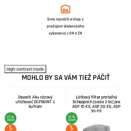
Sme najväčší eshop s
predajom dielenského
vybavenia v SR a ČR
High-contrast mode
MOHLO BY SA VÁM TIEŽ PÁČIŤ
Dewalt Aku rázový
Látkový filter prateľný
uťahovač DCF961NT s
Scheppach (sada 2 ks) pre
kufrom
ASP 15-ES, ASP 20-ES, ASP
30-ES
13 %
12 %
ZĽAVA
ZĽAVA
Z