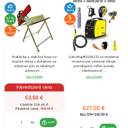
Vozík + Redukcia + plná
Fľaša Co2
AKCIA
AKCIA
SE
67 %
ZĽAVA
SERVIS+
SERVIS+
Praktická a stabilná koza na
GeniMig®220LCD sú moderné
8
rezanie dreva s držiakom na
invertorové zváracie zdroje
reťazovú pílu je ideálnym
ponúkajúce veľmi vysokú
pomocní ...
všestrannosť ...
SKLADOM
SKLADOM
Výpredajová cena
53,50 €
Ušetříte 106,60 €
627,50 €
160,10 €
Pôvodná cena:
Bez DPH 519,00 €
ks
KÚPIŤ