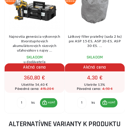
SERVIS+
SERVIS+
SE
i
Najnovšia generácia výkonných
Látkový filter prateľný (sada 2 ks)
štvorstupňových
pre ASP 15-ES, ASP 20-ES, ASP
akumulátorových rázových
30-ES. ...
uťahovákov s najvy ...
SKLADOM
SKLADOM
u dodávateľa
Akčná cena
Akčná cena
360,80 €
4,30 €
Ušetříte 54,40 €
Ušetríte 13%
415,20 €
4,90 €
Pôvodná cena:
Pôvodná cena:
ks
ks
KÚPIŤ
KÚPIŤ
ALTERNATÍVNE VARIANTY K PRODUKTU