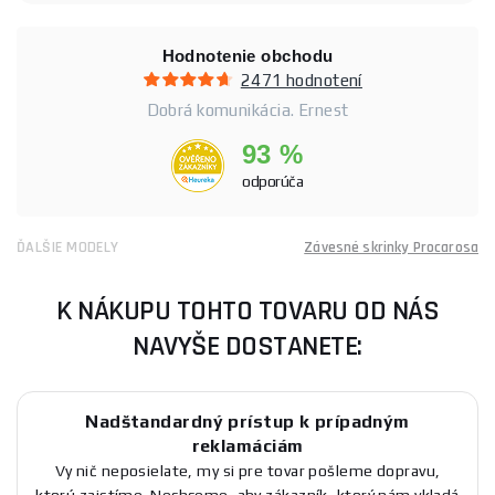
Hodnotenie obchodu
2471 hodnotení
Dobrá komunikácia. Ernest
93 %
odporúča
ĎALŠIE MODELY
Závesné skrinky Procarosa
K NÁKUPU TOHTO TOVARU OD NÁS
NAVYŠE DOSTANETE:
Nadštandardný prístup k prípadným
reklamáciám
Vy nič neposielate, my si pre tovar pošleme dopravu,
ktorú zaistíme. Nechceme, aby zákazník, ktorý nám vkladá