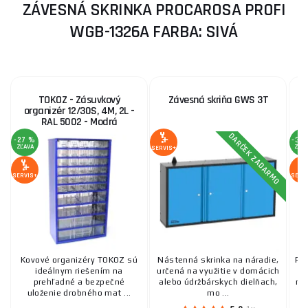
ZÁVESNÁ SKRINKA PROCAROSA PROFI
WGB-1326A FARBA: SIVÁ
TOKOZ - Zásuvkový
Závesná skriňa GWS 3T
organizér 12/30S, 4M, 2L -
RAL 5002 - Modrá
DARČEK ZADARMO
-27 %
-30
ZĽAVA
ZĽA
SERVIS+
SERVIS+
SERV
Kovové organizéry TOKOZ sú
Nástenná skrinka na náradie,
Pla
ideálnym riešením na
určená na využitie v domácich
prehľadné a bezpečné
alebo údržbárskych dielňach,
mo
uloženie drobného mat ...
mo ...