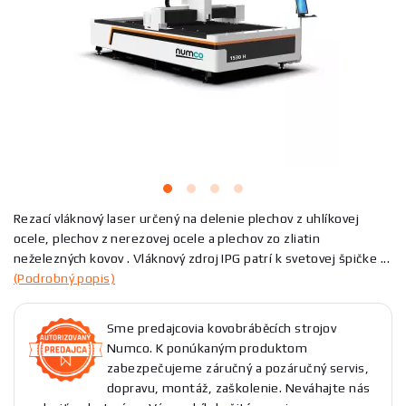
Rezací vláknový laser určený na delenie plechov z uhlíkovej
ocele, plechov z nerezovej ocele a plechov zo zliatin
neželezných kovov . Vláknový zdroj IPG patrí k svetovej špičke ...
(Podrobný popis)
Sme predajcovia kovobráběcích strojov
Numco. K ponúkaným produktom
zabezpečujeme záručný a pozáručný servis,
dopravu, montáž, zaškolenie. Neváhajte nás