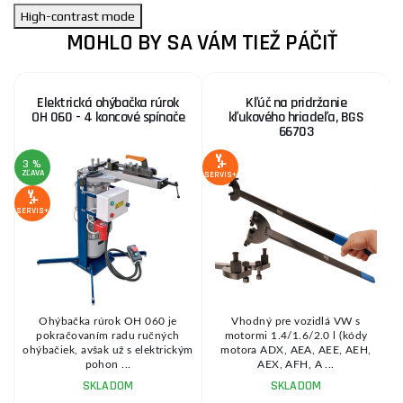
High-contrast mode
MOHLO BY SA VÁM TIEŽ PÁČIŤ
Elektrická ohýbačka rúrok
Kľúč na pridržanie
OH 060 - 4 koncové spínače
kľukového hriadeľa, BGS
66703
3 %
ZĽAVA
Z
SERVIS+
SERVIS+
SE
Ohýbačka rúrok OH 060 je
Vhodný pre vozidlá VW s
pokračovaním radu ručných
motormi 1.4/1.6/2.0 l (kódy
ohýbačiek, avšak už s elektrickým
motora ADX, AEA, AEE, AEH,
pohon ...
AEX, AFH, A ...
SKLADOM
SKLADOM