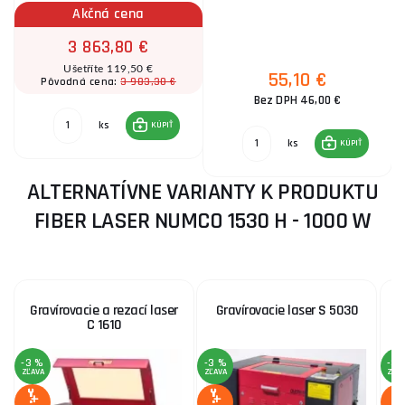
Akčná cena
3 863,80 €
Ušetříte 119,50 €
55,10 €
3 983,30 €
Pôvodná cena:
Bez DPH 46,00 €
ks
KÚPIŤ
ks
KÚPIŤ
ALTERNATÍVNE VARIANTY K PRODUKTU
FIBER LASER NUMCO 1530 H - 1000 W
Gravírovacie a rezací laser
Gravírovacie laser S 5030
G
C 1610
-3 %
-3 %
-3 
ZĽAVA
ZĽAVA
ZĽA