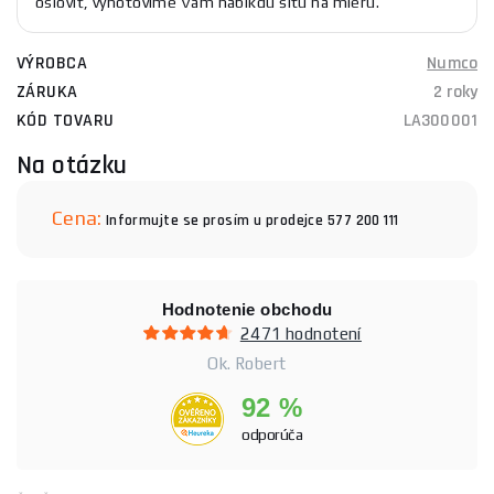
osloviť, vyhotovíme Vám nabíkdu šitú na mieru.
VÝROBCA
Numco
ZÁRUKA
2 roky
KÓD TOVARU
LA300001
Na otázku
Cena:
Informujte se prosím u prodejce 577 200 111
Hodnotenie obchodu
2471 hodnotení
Ok. Robert
92 %
odporúča