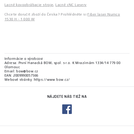
Lacné kovoobrábacie stroje
,
Lacné cNC Lasery
Chcete doručit zboží do Česka? Prohlédněte si
Fiber laser Numco
1530 H - 1 000 W
Informácie o výrobcovi
Adresa: První Hanacká BOW, spol. s r.o. K Mrazírnám 1334/14 779 00
Olomouc
Email: bow@bow.cz
EAN: 2009990057566
Webové stránky: https://www.bow.cz/
NÁJDETE NÁS TIEŽ NA