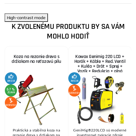
High-contrast mode
K ZVOLENÉMU PRODUKTU BY SA VÁM
MOHLO HODIŤ
Koza na rezanie dreva s
Kowax Genimig 220 LCD +
držiakom na reťazovú pílu
Horák + Káble + Red. Ventil
+ Kukla + Drôt + Sprej +
Vozík + Redukcia + plná
Fľaša Co2
AKCIA
AKCIA
SE
67 %
ZĽAVA
SERVIS+
SERVIS+
Praktická a stabilná koza na
GeniMig®220LCD sú moderné
8
rezanie dreva s držiakom na
invertorové zváracie zdroje