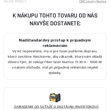
ĎALŠIE MODELY
CNC Lasery Numco
K NÁKUPU TOHTO TOVARU OD NÁS
NAVYŠE DOSTANETE:
Nadštandardný prístup k prípadným
reklamáciám
Vy nič neposielate, my si pre tovar pošleme dopravu,
ktorú zaistíme. Nechceme, aby zákazník, ktorý nám vkladá
dôveru tým, že nakúpi Fiber laser Numco 1530 H - 1000 W
v našom obchode, mal pri prípadnej reklamácii nejaké
výdavky.
ZARIADENIE DO SÚŤAŽE O DIGITÁLNU INVERTOROVÚ