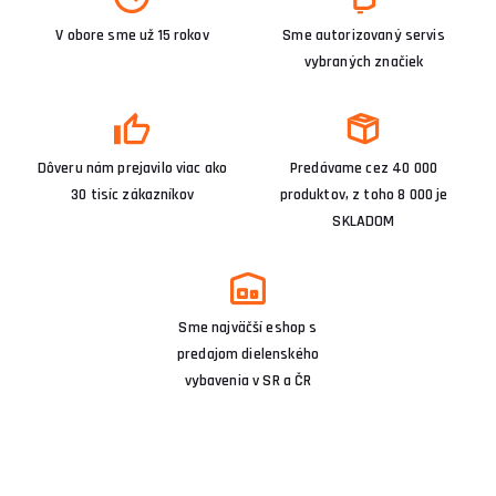
V obore sme už 15 rokov
Sme autorizovaný servis
vybraných značiek
Dôveru nám prejavilo viac ako
Predávame cez 40 000
30 tisíc zákazníkov
produktov, z toho 8 000 je
SKLADOM
Sme najväčší eshop s
predajom dielenského
vybavenia v SR a ČR