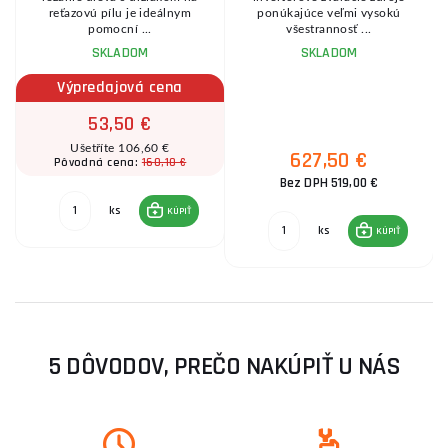
reťazovú pílu je ideálnym
ponúkajúce veľmi vysokú
pomocní ...
všestrannosť ...
SKLADOM
SKLADOM
Výpredajová cena
53,50 €
Ušetříte 106,60 €
627,50 €
160,10 €
Pôvodná cena:
Bez DPH 519,00 €
ks
KÚPIŤ
ks
KÚPIŤ
5 DÔVODOV, PREČO NAKÚPIŤ U NÁS