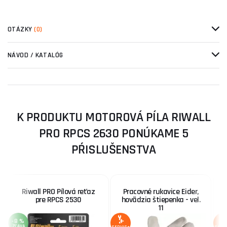
OTÁZKY
(0)
NÁVOD / KATALÓG
K PRODUKTU MOTOROVÁ PÍLA RIWALL
PRO RPCS 2630 PONÚKAME 5
PŔISLUŠENSTVA
Riwall PRO Pílová reťaz
Pracovné rukavice Eider,
P
pre RPCS 2530
hovädzia štiepenka - vel.
11
-8 %
ZĽAVA
SERVIS+
SERV