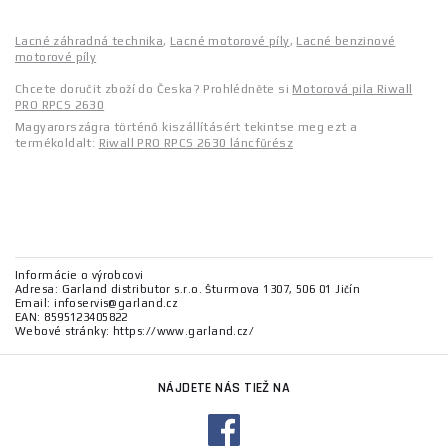
Lacné záhradná technika
,
Lacné motorové píly
,
Lacné benzinové
motorové píly
Chcete doručit zboží do Česka? Prohlédněte si
Motorová pila Riwall
PRO RPCS 2630
Magyarországra történő kiszállításért tekintse meg ezt a
termékoldalt:
Riwall PRO RPCS 2630 láncfűrész
Informácie o výrobcovi
Adresa: Garland distributor s.r.o. Šturmova 1307, 506 01 Jičín
Email: infoservis@garland.cz
EAN: 8595123405822
Webové stránky: https://www.garland.cz/
NÁJDETE NÁS TIEŽ NA