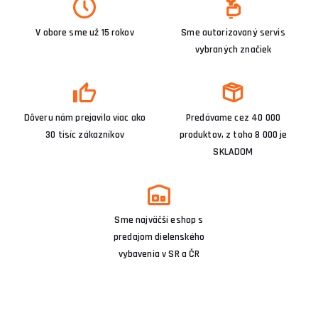
V obore sme už 15 rokov
Sme autorizovaný servis
vybraných značiek
Dôveru nám prejavilo viac ako
Predávame cez 40 000
30 tisíc zákazníkov
produktov, z toho 8 000 je
SKLADOM
Sme najväčší eshop s
predajom dielenského
vybavenia v SR a ČR