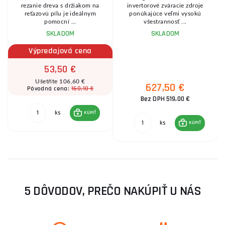
8
rezanie dreva s držiakom na
invertorové zváracie zdroje
reťazovú pílu je ideálnym
ponúkajúce veľmi vysokú
pomocní ...
všestrannosť ...
SKLADOM
SKLADOM
Výpredajová cena
53,50 €
Ušetříte 106,60 €
627,50 €
160,10 €
Pôvodná cena:
Bez DPH 519,00 €
ks
KÚPIŤ
ks
KÚPIŤ
5 DÔVODOV, PREČO NAKÚPIŤ U NÁS