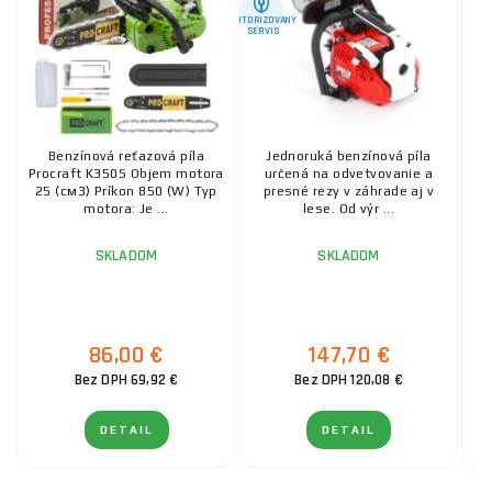
AUTORIZOVANÝ
SERVIS
Benzínová reťazová píla
Jednoruká benzínová píla
Procraft K350S Objem motora
určená na odvetvovanie a
25 (см3) Príkon 850 (W) Typ
presné rezy v záhrade aj v
b
motora: Je ...
lese. Od výr ...
SKLADOM
SKLADOM
86,00 €
147,70 €
Bez DPH 69,92 €
Bez DPH 120,08 €
DETAIL
DETAIL