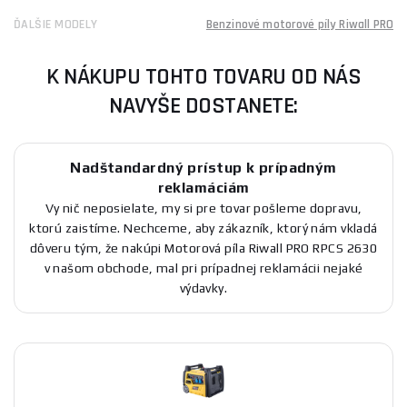
ĎALŠIE MODELY
Benzinové motorové píly Riwall PRO
K NÁKUPU TOHTO TOVARU OD NÁS
NAVYŠE DOSTANETE:
Nadštandardný prístup k prípadným
reklamáciám
Vy nič neposielate, my si pre tovar pošleme dopravu,
ktorú zaistíme. Nechceme, aby zákazník, ktorý nám vkladá
dôveru tým, že nakúpi Motorová píla Riwall PRO RPCS 2630
v našom obchode, mal pri prípadnej reklamácii nejaké
výdavky.