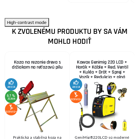
High-contrast mode
K ZVOLENÉMU PRODUKTU BY SA VÁM
MOHLO HODIŤ
Koza na rezanie dreva s
Kowax Genimig 220 LCD +
držiakom na reťazovú pílu
Horák + Káble + Red. Ventil
+ Kukla + Drôt + Sprej +
Vozík + Redukcia + plná
Fľaša Co2
AKCIA
AKCIA
SE
67 %
ZĽAVA
SERVIS+
SERVIS+
Praktická a stabilná koza na
GeniMig®220LCD sú moderné