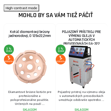
High-contrast mode
MOHLO BY SA VÁM TIEŽ PÁČIŤ
Kotúč diamantový brúsny
POJAZDNÝ PRÍSTROJ PRE
jednoradový, O 125x22,2mm
VÝMENU OLEJA V
AUTOMATICKÝCH
PREVODOVKÁCH GA-322
3 %
2 %
ZĽAVA
ZĽAVA
Z
SERVIS+
SERVIS+
SE
Diamantové brúsne kotúče pre
Pojazdný prístroj na výmenu oleja
profesionálne a
v automatických prevodovkách
poloprofesionálne použitie.
umožňuje odobratie opotrebo ...
Určených na použi ...
SKLADOM
SKLADOM