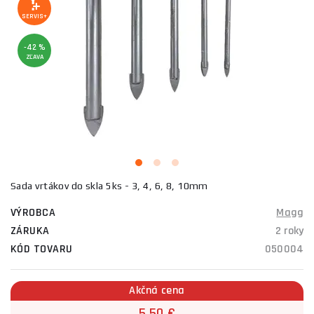
SERVIS+
-42 %
ZĽAVA
Sada vrtákov do skla 5ks - 3, 4, 6, 8, 10mm
VÝROBCA
Magg
ZÁRUKA
2 roky
KÓD TOVARU
050004
Akčná cena
5,50 €