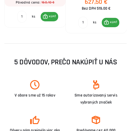
627,50 €
160,10 €
Pôvodná cena:
Bez DPH 519,00 €
ks
KÚPIŤ
ks
KÚPIŤ
5 DÔVODOV, PREČO NAKÚPIŤ U NÁS
V obore sme už 15 rokov
Sme autorizovaný servis
vybraných značiek
Dôveru nám prejavilo viac ako
Predávame cez 40 000