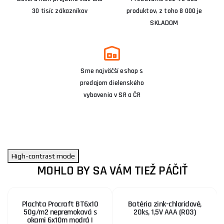
30 tisíc zákazníkov
produktov, z toho 8 000 je
SKLADOM
Sme najväčší eshop s
predajom dielenského
vybavenia v SR a ČR
High-contrast mode
MOHLO BY SA VÁM TIEŽ PÁČIŤ
Plachta Procraft BT6x10
Batéria zink-chloridové,
50g/m2 nepremokavá s
20ks, 1,5V AAA (R03)
okami 6x10m modrá |