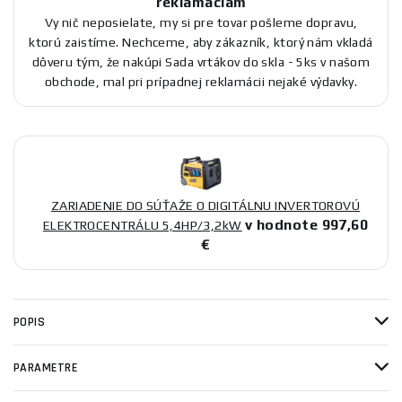
reklamáciám
Vy nič neposielate, my si pre tovar pošleme dopravu,
ktorú zaistíme. Nechceme, aby zákazník, ktorý nám vkladá
dôveru tým, že nakúpi Sada vrtákov do skla - 5ks v našom
obchode, mal pri prípadnej reklamácii nejaké výdavky.
ZARIADENIE DO SÚŤAŽE O DIGITÁLNU INVERTOROVÚ
v hodnote 997,60
ELEKTROCENTRÁLU 5,4HP/3,2kW
€
POPIS
PARAMETRE