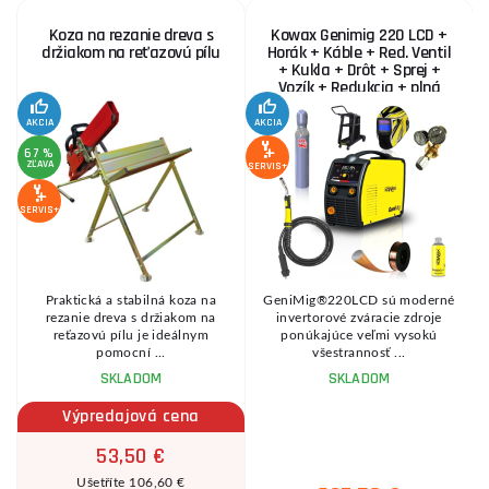
Koza na rezanie dreva s
Kowax Genimig 220 LCD +
držiakom na reťazovú pílu
Horák + Káble + Red. Ventil
+ Kukla + Drôt + Sprej +
Vozík + Redukcia + plná
Fľaša Co2
AKCIA
AKCIA
SE
67 %
ZĽAVA
SERVIS+
SERVIS+
Praktická a stabilná koza na
GeniMig®220LCD sú moderné
8
rezanie dreva s držiakom na
invertorové zváracie zdroje
reťazovú pílu je ideálnym
ponúkajúce veľmi vysokú
pomocní ...
všestrannosť ...
SKLADOM
SKLADOM
Výpredajová cena
53,50 €
Ušetříte 106,60 €