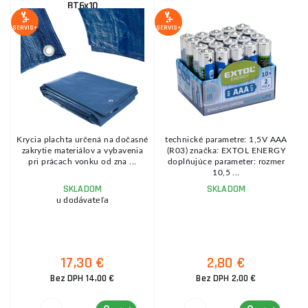
BT6x10
SERVIS+
SERVIS+
SE
e
Krycia plachta určená na dočasné
technické parametre: 1,5V AAA
zakrytie materiálov a vybavenia
(R03) značka: EXTOL ENERGY
pri prácach vonku od zna ...
doplňujúce parameter: rozmer
10,5 ...
SKLADOM
SKLADOM
u dodávateľa
17,30 €
2,80 €
Bez DPH 14,00 €
Bez DPH 2,00 €