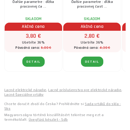
Ďalšie parametre : dĺžka
Ďalšie parametre : dĺžka
pracovnej ča ...
pracovnej čast ...
SKLADOM
SKLADOM
Akčná cena
Akčná cena
3,80 €
2,80 €
Ušetríte 36%
Ušetríte 36%
6,00 €
4,30 €
Pôvodná cena:
Pôvodná cena:
DETAIL
DETAIL
Lacné elektrické náradie
,
Lacné príslušenstvo pre elektrické náradie
,
Lacné Špeciálne vrtáky
Chcete doručit zboží do Česka? Prohlédněte si
Sada vrtáků do skla -
5ks
Magyarországra történő kiszállításért tekintse meg ezt a
termékoldalt:
Üvegfúró készlet - 5db