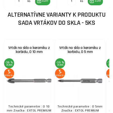
ks
ks
KÚPIŤ
KÚPIŤ
ALTERNATÍVNE VARIANTY K PRODUKTU
SADA VRTÁKOV DO SKLA - 5KS
Vrták na sklo a keramiku z
Vrták na sklo a keramiku z
karbidu, O 10 mm
karbidu, O 5 mm
-36 %
-36 %
-35
ZĽAVA
ZĽAVA
ZĽA
SERVIS+
SERVIS+
SERV
Technické parametre : O 10
Technické parametre : O 5mm
mm Značka : EXTOL PREMIUM
Značka : EXTOL PREMIUM
mm