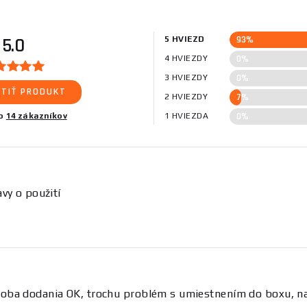
93%
5.0
5 HVIEZD
0%
4 HVIEZDY
0%
3 HVIEZDY
TIŤ PRODUKT
7%
2 HVIEZDY
0%
lo
14 zákazníkov
1 HVIEZDA
vy o použití
ba dodania OK, trochu problém s umiestnením do boxu, nako