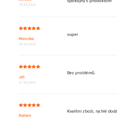
spokojný s produktom
18.09.2025
super
Maruška
20.08.2025
Bez problémů.
Jiří
07.08.2025
Kvalitní zboží, rychlé dod
Roman