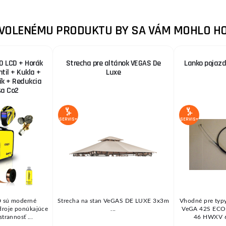
ZVOLENÉMU PRODUKTU BY SA VÁM MOHLO HO
0 LCD + Horák
Strecha pre altánok VEGAS De
Lanko pojaz
ntil + Kukla +
Luxe
zík + Redukcia
ša Co2
SERVIS+
SERVIS+
 sú moderné
Strecha na stan VeGAS DE LUXE 3x3m
Vhodné pre typ
zdroje ponúkajúce
...
VeGA 42S ECO 
trannosť ...
46 HWXV 6