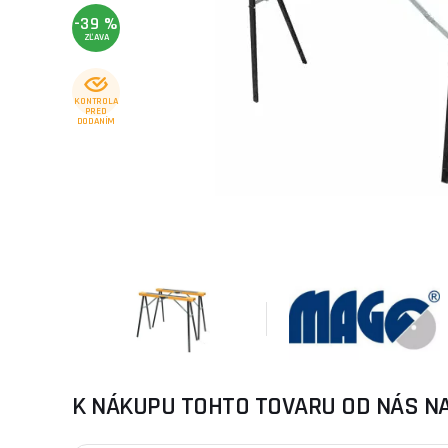
-39 %
ZĽAVA
KONTROLA
PRED
DODANÍM
K NÁKUPU TOHTO TOVARU OD NÁS N