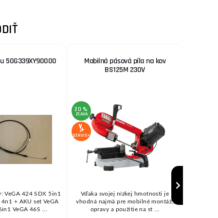
DIŤ
du 50G339XY90000
Mobilná pásová píla na kov
Tlako
BS125M 230V
20 %
13 %
ZĽAVA
ZĽAVA
SERVIS+
SERVIS+
y: VeGA 424 SDX 5in1
Vďaka svojej nízkej hmotnosti je
Kvalitn
4n1 + AKU set VeGA
vhodná najmä pre mobilné montáž,
nastavi
in1 VeGA 46S ...
opravy a použitie na st ...
Trojp