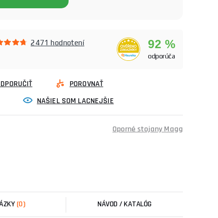
92 %
2471 hodnotení
odporúča
ODPORUČIŤ
POROVNAŤ
NAŠIEL SOM LACNEJŠIE
Oporné stojany Magg
ÁZKY
(0)
NÁVOD / KATALÓG