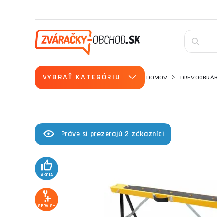
VYBRAŤ KATEGÓRIU
DOMOV
DREVOOBRÁB
Práve si prezerajú 2 zákazníci
AKCIA
SERVIS+