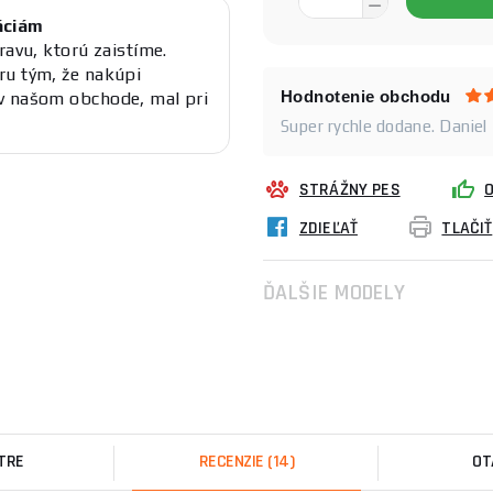
áciám
ravu, ktorú zaistíme.
ru tým, že nakúpi
Hodnotenie obchodu
v našom obchode, mal pri
Super rychle dodane. Daniel
STRÁŽNY PES
ZDIEĽAŤ
TLAČIŤ
ĎALŠIE MODELY
TRE
RECENZIE
(14)
OT