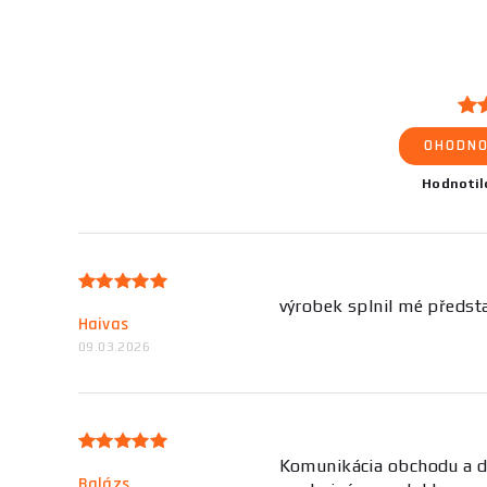
OHODNO
Hodnoti
výrobek splnil mé předsta
Haivas
09.03.2026
Komunikácia obchodu a do
Balázs