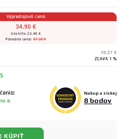
Výpredajová cena
34,90 €
Ušetríte 22,40 €
Pôvodná cena:
57,30 €
28,37 €
ZĽAVA 1 %
s
čenia:
Nakup a získej
8 bodov
0. 8.
KÚPIŤ