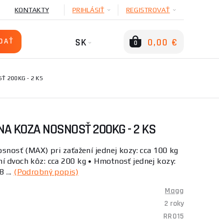
KONTAKTY
PRIHLÁSIŤ
REGISTROVAŤ
SK
0,00 €
0
 200KG - 2 KS
A KOZA NOSNOSŤ 200KG - 2 KS
osnosť (MAX) pri zaťažení jednej kozy: cca 100 kg
í dvoch kôz: cca 200 kg • Hmotnosť jednej kozy:
 ...
(Podrobný popis)
Magg
2 roky
RR015