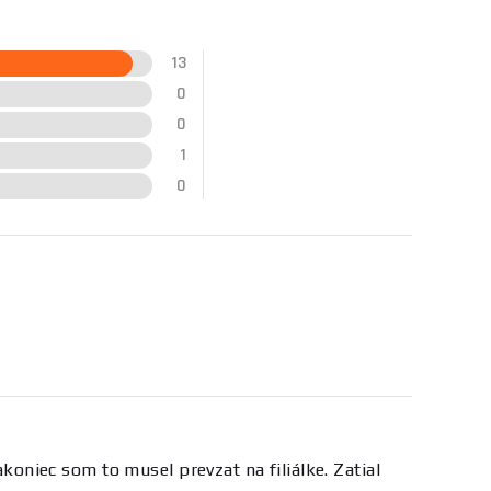
13
0
0
1
0
niec som to musel prevzat na filiálke. Zatial