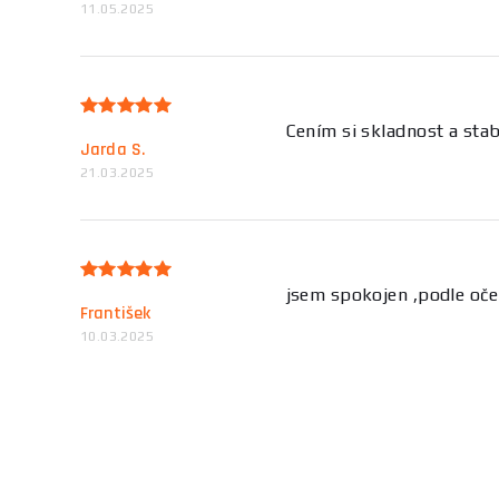
11.05.2025
Cením si skladnost a stabi
Jarda S.
21.03.2025
jsem spokojen ,podle oče
František
10.03.2025