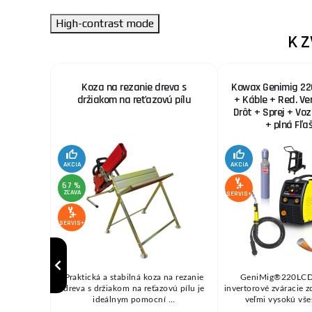
High-contrast mode
K 
agg
Koza na rezanie dreva s
Kowax Genimig 22
držiakom na reťazovú pílu
+ Káble + Red. Ve
Drôt + Sprej + Vo
+ plná Fľa
AKCIA
AKCIA
67 %
ZĽAVA
SERVIS+
SERVIS+
 • dĺžka
Praktická a stabilná koza na rezanie
GeniMig®220LCD
sť: 18 kg
dreva s držiakom na reťazovú pílu je
invertorové zváracie 
 ...
ideálnym pomocní ...
veľmi vysokú všes