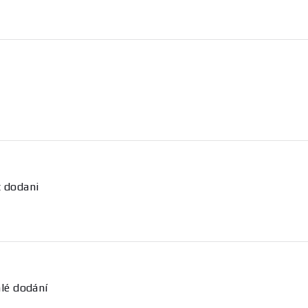
t dodani
hlé dodání